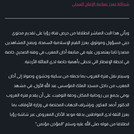
شراكة تعزز صناعة الإنتاج المحلي
ويأتي هذا البث المباشر انطلاقا من حرص قناة رؤيا على تقديم محتوى
ديني مسؤول وموثوق، يعزز القيم الإسلامية السمحة، ويمنح المشاهدين
مصدرا ثابتا يعتمدون عليه في متابعة أذان المغرب في وقته الصحيح، خاصة
في لحظة الإفطار التي تحظى بأهمية خاصة لدى العائلة الأردنية.
وسيتم نقل
فترة الغروب بما تحمله من سكينة وخشوع، وصولا إلى أذان
المغرب من داخل مسجد الملك المؤسس عبد الله الأول، في مشهد
يومي يجمع بين روحانية المكان ودقة التوقيت، على أن يقدم فترة الغروب
الدكتور أحمد العكور، وبإشراف الجهات المختصة في وزارة الأوقاف، بما
يعزز الثقة لدى المواطنين بدقة موعد الأذان المعروض عبر شاشة رؤيا
انطلاقا من قوله صلى الله عليه وسلم "المؤذن مؤتمن".