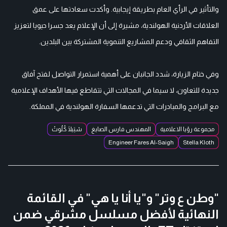
والتأثير في الرأي العام بطريقة إيجابية. وأكدت سعادتها على عمق
العلاقات الأردنية الهولندية، مشيرة إلى أن الإعلام يعد جسرا حيويا لتعزيز
التفاهم الثقافي ودعم المشاريع التنموية المشتركة بين البلدين.
وفي ختام الزيارة، شدد الجانبان على أهمية استمرار التواصل لفتح آفاق
جديدة للتعاون، لا سيما في المجالات التي تتقاطع فيها الأهداف الإعلامية
مع البرامج والمبادرات التي تدعمها السفارة الهولندية في المملكة.
مجموعة رؤيا الاعلامية
المهندس فارس الصايغ
سْتِيلَا كُلُوثْ
Engineer Fares Al-Saigh
Stella Kloth
"وطن ع وتر" و"يا أنا يا هي" في القائمة
النهائية لأفضل مسلسل مشرقي ضمن