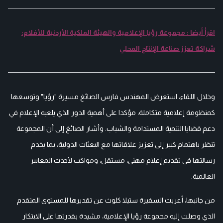
اقرأ أيضا : مجموعة رؤيا الإعلامية والهيئة الملكية الأردنية للأفلام:
شراكة تعزز صناعة الإنتاج المحلي
وخلال اللقاء، استعرض المهندس فارس الصائغ مسيرة "رؤيا" وتوسعها
كمنظومة إعلامية متكاملة، مؤكدا على أهمية الدور الذي يلعبه الإعلام في
دعم قضايا التنمية المستدامة والشباب. وأشار الصائغ إلى أن المجموعة
تنظر باهتمام كبير إلى تعزيز علاقاتها مع البعثات الدولية، بما يخدم
رسالتها في تقديم إعلام مهني، مستقل، ومواكب لأحدث المعايير
العالمية.
من جانبها، أعربت السفيرة ستيلا كلوث عن تقديرها للمستوى المتقدم
الذي وصلت إليه مجموعة رؤيا الإعلامية، مشيدة بقدرتها على الابتكار