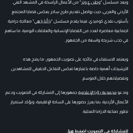
ويعد مسلسل "
وطن ع وتر
" من الأعمال الراسخة في المشهد الفني
الأردني والعربي، حيث يواصل تقديم طرح ساخر يعكس قضايا المجتمع
بأسلوب نقدي كوميدي، فيما يقدم مسلسل "
يا أنا يا هي
" معالجة درامية
اجتماعية معاصرة لعدد من القضايا الإنسانية والعلاقات اليومية، ما ساهم
في جذب شريحة واسعة من الجمهور.
ويعتمد الاستفتاء في نتائجه على تصويت الجمهور، ما يمنح هذه
الترشيحات أهمية خاصة باعتبارها تعكس التفاعل الحقيقي للمشاهدين
وتفضيلاتهم خلال الموسم.
وتدعو
مجموعة رؤيا الإعلامية
جمهورها إلى المشاركة في التصويت ودعم
الأعمال الأردنية، بما يعزز حضورها على الساحة الإقليمية، ويؤكد استمرار
تطور صناعة الدراما المحلية.
للمشاركة في التصويت اضغط
هنا
.