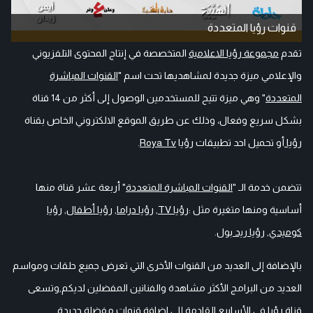
قنوات رؤيا المتعددة
تقدم
مجموعة رؤيا الاعلامية
المتخصصة في إنتاج المحتوى التلفزيوني
والإعلامي ميزة جديدة لمشاهديها تحت اسم "
القنوات المباشرة
المتعددة
" وهي ميزة تتيح للمستخدمين الوصول إلى أكثر من 14 قناة
بشكل سريع وفعال، وذلك عن طريق الموقع الالكتروني الخاص بقناة
رؤيا
أو تحميل احد تطبيقات رؤيا
Roya Tv
.
تتضمن خدمة الـ "
القنوات المباشرة المتعددة
" أربعة عشر قناة منها
أساسية ومنها متغيرة مثل :
رؤيا TV
,
رؤيا دراما
,
رؤيا أطفال
,
رؤيا
كوميدي
,
رؤيا ريد بول
.
بالإضافة إلى العديد من القنوات الأخرى التي تعرض جميع حلقات ومواسم
العديد من البرامج الأكثر مشاهدة والفنانين المفضلين لديكم,وتسعى
قناة رؤيا في الأسابيع القادمة إلى اضافة قنوات مفضلة جديدة.