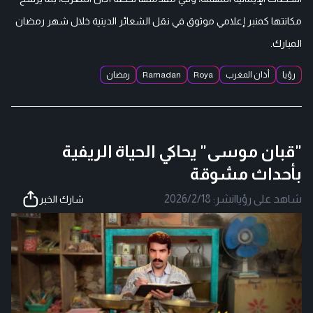
مكانتها كمنبر إعلامي موثوق في نقل الشعائر الدينية خلال شهر رمضان
المبارك.
رؤيا
أذان المغرب
Roya
Ramadan
رمضان
"قبان موسى" يحاكي الحياة الريفية
بأحداث مشوقة
شاهد على رؤيا
|
نشر:
2026/2/18
شارك الخبر