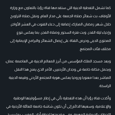
كما تشمل التغطية الدينية التي ستقدمها قناة رؤيا، بالتعاون مع وزارة
الأوقاف، بث شعائر صلاة الجمعة على مدار العام، ونقل صلاة التراويح
خلال شهر رمضان المبارك، إضافة إلى دعاء القنوت في العشر الأواخر،
وإحياء ليلة القدر، وبث فترة السحور وصلاة الفجر، بما يعكس تنوع
المحتوى الديني وحرص القناة على إيصال الشعائر والبرامج الإيمانية إلى
مختلف فئات المجتمع.
ويعد مسجد الملك المؤسس من أبرز المعالم الدينية في العاصمة عمان،
ويحمل مكانة خاصة في وجدان الأردنيين، الأمر الذي يمنح هذا النقل
المباشر بعدا معنويا وروحيا يعكس هوية المجتمع الأردني وقيمه الدينية
الراسخة.
وأكدت قناة رؤيا أن هذه التغطية تأتي في إطار مسؤوليتها الوطنية
والإعلامية، وسعيها الدائم إلى أن تكون شاشة جامعة للعائلة الأردنية في
اللحظات الإيمانية المهمة، وفي مقدمتها لحظة أذان المغرب، بما يرسخ