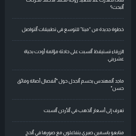
ٱلبحث؟
خطوة جديدة من “ميتا” للتوسع في تطبيقات ٱلتواصل
الزرقاء تستيقظ ٱلسبت على حادثة مؤلمة أودت بحياة
عشريني.
ماجد ٱلمهندس يحسم ٱلجدل حول "ٱنفصال أصالة وفائق
حسن"
تعرف إلى أسعار ٱلذهب في ٱلأردن ٱلسبت
متابعو ياسمين صبري يتفاعلون مع صورها في ٱلحج