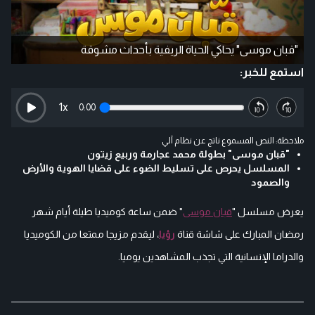
"قبان موسى" يحاكي الحياة الريفية بأحداث مشوقة
استمع للخبر:
1
x
0:00
ملاحظة: النص المسموع ناتج عن نظام آلي
"قبان موسى" بطولة محمد عجارمة وربيع زيتون
المسلسل يحرص على تسليط الضوء على قضايا الهوية والأرض
والصمود
يعرض مسلسل "
قبان موسى
" ضمن ساعة كوميديا طيلة أيام شهر
رمضان المبارك على شاشة قناة
رؤيا
، ليقدم مزيجا ممتعا من الكوميديا
والدراما الإنسانية التي تجذب المشاهدين يوميا.