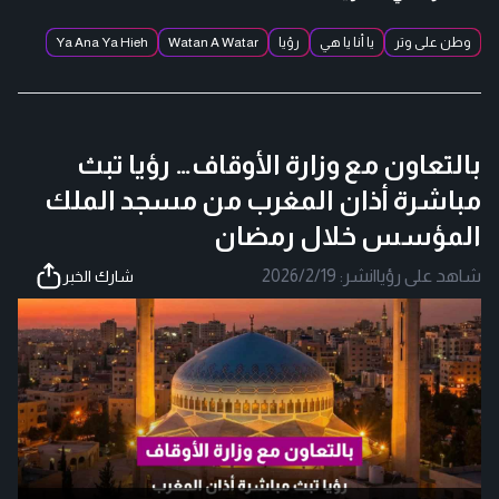
وطن على وتر
يا أنا يا هي
رؤيا
Watan A Watar
Ya Ana Ya Hieh
بالتعاون مع وزارة الأوقاف… رؤيا تبث
مباشرة أذان المغرب من مسجد الملك
المؤسس خلال رمضان
شاهد على رؤيا
|
نشر:
2026/2/19
شارك الخبر