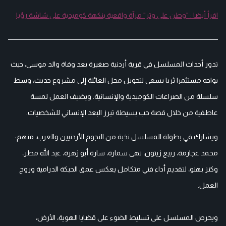
اقرأ أيضا : "وطن على وتر" مرآة واقعية بنكهة كوميدية على شاشة رؤيا
تدور أحداث المسلسل في قرية أردنية صغيرة بعد وفاة والد موسى، حيث
يواجه مستثمرا ثريا يسعى لتحويل محل العائلة إلى مشروع حديث، وسط
سلسلة من الصراعات الكوميدية والإنسانية. ويضيف العمل لمسة
عاطفية من خلال قصة حب بسيطة تبرز البعد الإنساني للشخصيات.
ويشارك في بطولة المسلسل نخبة من النجوم الأردنيين والعرب، منهم:
محمد عجارمة، ربيع زيتون، نهى سمارة، سارة أبو زهرة، عبد الله مطر،
وكنز بهنو، لتقديم أداء فني متكامل يعكس عمق الحبكة الدرامية وروح
العمل.
ويحرص المسلسل على تسليط الضوء على قضايا الهوية، الأرض،