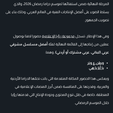
المرحلة النهائية ضمن استفتائها لموسم دراما رمضان 2026، والذي
يسلط الضوء على أفضل الإنتاجات الفنية في العالم العربي، وذلك بناء على
تصويت الجمهور.
وفي هذا الإطار، تسجل
مجموعة رؤيا الإعلامية
حضورا لافتا بوصول
عملين من إنتاجها إلى القائمة النهائية لفئة
أفضل مسلسل مشرقي
عربي (لبناني، عربي مشترك أو أردني)
، وهما:
وطن ع وتر
يا أنا يا هي
ويعكس هذا الحضور المكانة المتقدمة التي باتت تحتلها الدراما الأردنية
والعربية، وقدرتها على المنافسة ضمن أبرز المنصات الإعلامية في
المنطقة، خاصة في ظل تنوع المحتوى وجودة الإنتاج التي قدمتها رؤيا
خلال الموسم الرمضاني.