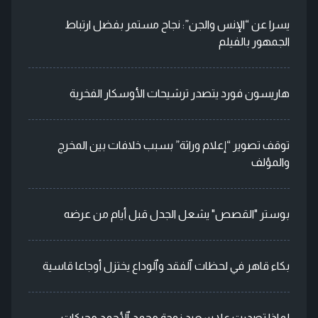
يسرا عن “الإنس والجن”: نجاح مستمر بفضل ارتباط
الجمهور بالفيلم
هاريسون فورد يتصدر ترشيحات الأوسكار الفخرية
توقف تصوير “إعلام وراثة” بسبب خلافات بين المخرج
والمؤلف
بوستر "القصص" يشعل الجدل قبل أيام من عرضه
بكاء قاهر في لحظات ٱلفقد وٱلوداع يختزل أوجاعا قاسية
لماذا تصدرت علا سعيد زوجة محمد ٱلأحمد محركات