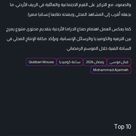
والصمود، مع التركيز على القيم الاجتماعية والعائلية في الريف الأردني، ما
يجعله أقرب إلى المشاهد المحلي ويمنحه طابعا إنسانيا مميزا.
كما يعكس العمل اهتمام صناع الدراما الأردنية بتقديم محتوى متنوع يمزج
بين الترفيه والكوميديا والرسائل الإنسانية، ويؤكد مكانة الإنتاج المحلي في
الساحة الفنية خلال الموسم الرمضاني.
قبان موسى
رمضان 2026
ساعة كوميديا
Qubban Mousa
Mohammad Ajarmeh
Top 10