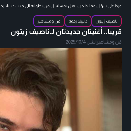
وردا على سؤال عما اذا كان يقبل بمسلسل من بطولته الى جانب دانييلا رح
ناصيف زيتون
دانييلا رحمة
فن ومشاهير
قريبا.. أغنيتان جديدتان لـ ناصيف زيتون
فن ومشاهير
|
نشر:
2025/10/4