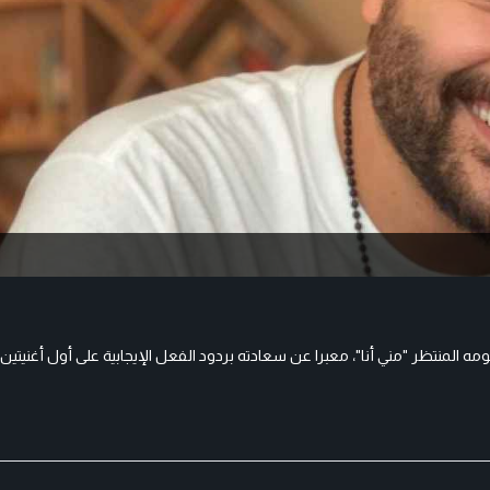
المنتظر "مني أنا"، معبرا عن سعادته بردود الفعل الإيجابية على أول أغنيتي