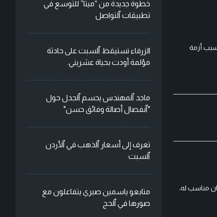
خطوة جديدة من “ميتا” للتوسع في
تطبيقات ٱلتواصل
بسبب أزمة
الزرقاء تستيقظ ٱلسبت على حادثة
مؤلمة أودت بحياة عشريني.
ماجد ٱلمهندس يحسم ٱلجدل حول
"ٱنفصال أصالة وفائق حسن"
تعرف إلى أسعار ٱلذهب في ٱلأردن
ٱلسبت
ان مناسب له،
متابعو ياسمين صبري يتفاعلون مع
صورها في ٱلحج