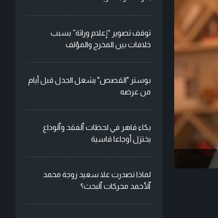
توقف تصوير “إعلام وراثة” بسبب
خلافات بين المخرج والمؤلف
بوستر "القصص" يشعل الجدل قبل أيام
من عرضه
بكاء قاهر في لحظات ٱلفقد وٱلوداع
يختزل أوجاعا قاسية
لماذا تصدرت علا سعيد زوجة محمد
ٱلأحمد محركات ٱلبحث؟