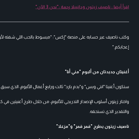
اقرأ أيضا : ناصيف زيتون ودانييلا رحمة :"نحن 3 الآن"
وكتب ناصيف عبر حسابه على منصة "إكس": "مبسوط بالحب اللي شفته لأول أغنيت
إعجابكم."
أغنيتان جديدتان من ألبوم "مني أنا"
ستكون أغنيتا "انتي وبس" و"بدم بارد" ثالث ورابع أعمال الألبوم، الذي سب
واختار زيتون أسلوب الإصدار التدريجي للألبوم، من خلال طرح أغنيتين في ك
والتقدير الذي تستحقه.
ناصيف زيتون يطرح "قمر قمر" و"مزعلا"