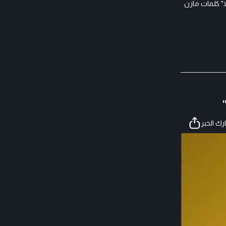
"مزعلا" كلمات مازن
ك الخبر