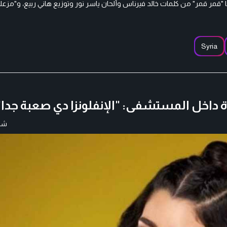
20 أولى أغنيتين من الألبوم، هما "قمر قمر" من كلمات خالد فيرناس وألحان ياسر نور وتوزيع هاني ربيع، و
Syria
ة داخل المستشفى: "الإنفلونزا دي صعبة جدا"
شار