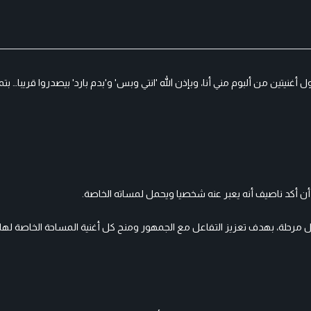
ين من ألبوم مني أنا، وبإذن الله 'انتي وبس' و'بدم بارد' بيصدروا قريبا… بتمنى
ق أن أكد ناصيف أنه يعبر عنه شخصيا ويحمل لمساته الخاصة.
ل مرحلة، بهدف تعزيز التفاعل مع الجمهور ومنح كل أغنية المساحة الخاصة لها ل