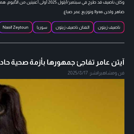
وكان ناصيف قد طرح في سبتمبر/أيلول 25
ضاهر ولحن Ilyas وتوزيع عمر صباغ.
ناصيف زيتون
الفنان ناصيف زيتون
سوريا
Nasif Zeytoun
آيتن عامر تفاجئ جمهورها بأزمة صحية حاد
فن ومشاهير
|
نشر:
2025/8/17