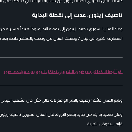
كشف الفنان السوري ناصيف زيتون عن خسارته أمواله التي جمعها خلال مسي
ناصيف زيتون: عدت إلى نقطة البداية
وعاد الفنان السوري ناصيف زيتون إلى نقطة البداية، وكأنه يبدأ مسيرته 
المصارف الاخيرة في لبنان"، وضحك الفنان من وصفه بالمقتدر خاصة بعد خس
اقرأ أيضا انا كدا كبرت رضوى الشربيني تحتفل اليوم بعيد ميلادها صور
وتابع الفنان قائلا: " رضيت بالامر الواقع لانه حالي مثل حال الشعب اللبنا
وعلى صعيد بدايته من جديد بجمع الثروة، قال الفنان السوري ناصيف زيتون 
فإنه سيخوض التجربة.