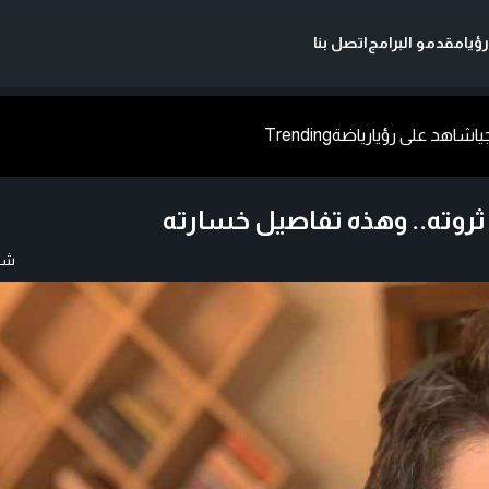
ؤيا
مقدمو البرامج
اتصل بنا
يا
شاهد على رؤيا
رياضة
Trending
 ثروته.. وهذه تفاصيل خسارته
شار