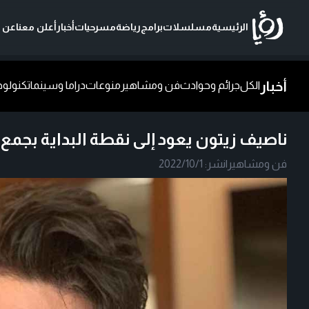
الرئيسية
مسلسلات
برامج
رياضة
مسرحيات
أخبار
أعلن معنا
عن ر
أخبار
الكل
جرائم وحوادث
فن ومشاهير
منوعات
دراما وسينما
تكنولوج
ناصيف زيتون يعود إلى نقطة البداية بجمع
فن ومشاهير
|
نشر:
2022/10/1