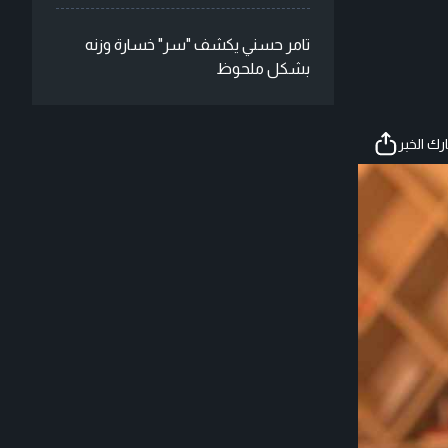
تامر حسني يكشف "سر" خسارة وزنه
بشكل ملحوظ
ك الخبر