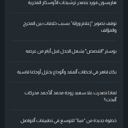
هاريسون فورد يتصدر ترشيحات الأوسكار الفخرية
توقف تصوير “إعلام وراثة” بسبب خلافات بين المخرج
والمؤلف
بوستر "القصص" يشعل الجدل قبل أيام من عرضه
بكاء قاهر في لحظات ٱلفقد وٱلوداع يختزل أوجاعا قاسية
لماذا تصدرت علا سعيد زوجة محمد ٱلأحمد محركات
ٱلبحث؟
خطوة جديدة من “ميتا” للتوسع في تطبيقات ٱلتواصل