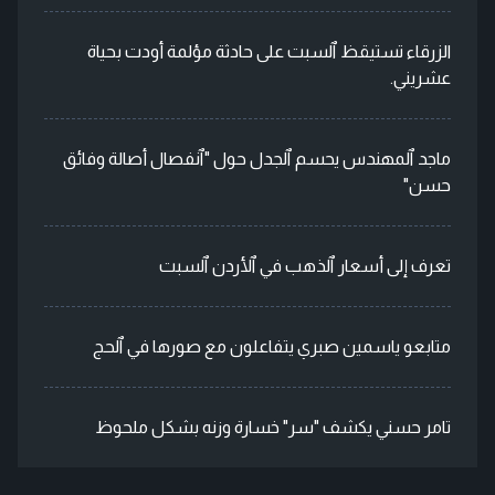
الزرقاء تستيقظ ٱلسبت على حادثة مؤلمة أودت بحياة
عشريني.
ماجد ٱلمهندس يحسم ٱلجدل حول "ٱنفصال أصالة وفائق
حسن"
تعرف إلى أسعار ٱلذهب في ٱلأردن ٱلسبت
متابعو ياسمين صبري يتفاعلون مع صورها في ٱلحج
تامر حسني يكشف "سر" خسارة وزنه بشكل ملحوظ