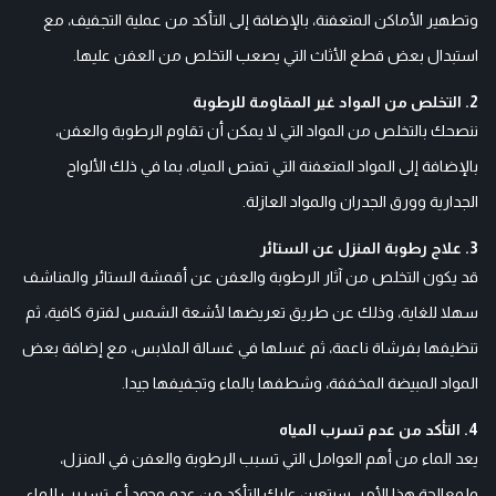
وتطهير الأماكن المتعفنة، بالإضافة إلى التأكد من عملية التجفيف، مع
استبدال بعض قطع الأثاث التي يصعب التخلص من العفن عليها.
2. التخلص من المواد غير المقاومة للرطوبة
ننصحك بالتخلص من المواد التي لا يمكن أن تقاوم الرطوبة والعفن،
بالإضافة إلى المواد المتعفنة التي تمتص المياه، بما في ذلك الألواح
الجدارية وورق الجدران والمواد العازلة.
3. علاج رطوبة المنزل عن الستائر
قد يكون التخلص من آثار الرطوبة والعفن عن أقمشة الستائر والمناشف
سهلا للغاية، وذلك عن طريق تعريضها لأشعة الشمس لفترة كافية، ثم
تنظيفها بفرشاة ناعمة، ثم غسلها في غسالة الملابس، مع إضافة بعض
المواد المبيضة المخففة، وشطفها بالماء وتجفيفها جيدا.
4. التأكد من عدم تسرب المياه
يعد الماء من أهم العوامل التي تسبب الرطوبة والعفن في المنزل،
ولمعالجة هذا الأمر، سيتعين عليك التأكد من عدم وجود أي تسريب للماء