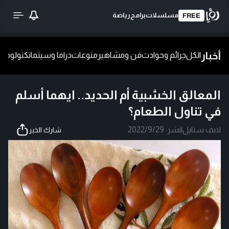
مسلسلات
برامج
رياضة
FREE
أخبار
الكل
جرائم وحوادث
فن ومشاهير
منوعات
دراما وسينما
تكنولوجيا
ش
المعالق الخشبية أم الحديد.. ايهما أسلم
في تناول الطعام؟
لايف ستايل
|
نشر:
2022/9/29
شارك الخبر