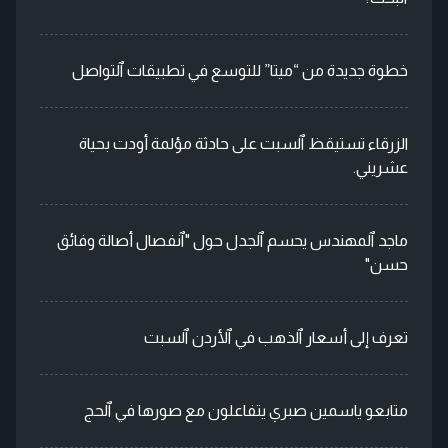
خطوة جديدة من “ميتا” للتوسع في تطبيقات ٱلتواصل
الزرقاء تستيقظ ٱلسبت على حادثة مؤلمة أودت بحياة
عشريني.
ماجد ٱلمهندس يحسم ٱلجدل حول "ٱنفصال أصالة وفائق
حسن"
تعرف إلى أسعار ٱلذهب في ٱلأردن ٱلسبت
متابعو ياسمين صبري يتفاعلون مع صورها في ٱلحج