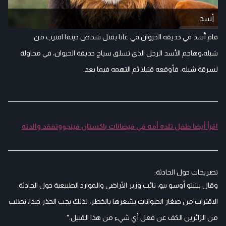
أسد
قام أسد في حديقة الحيوان في غانا بقتل شخص حينما اقترب من
شبله،وهاجم الأسد الرجل الذي تسلق سياج حديقة الحيوان، في محاولة
لسرقة شبله، فأوقعه قتيلا ثم التهمه فيما بعد.
اقرأ أيضا ‏طفل تلده أمه في فيضانات باكستان فينجووتفقد والدته
تصريحات حول الحادثة:
وقال بينيتو أوسو بيو، نائب وزير الأراضي والموارد الطبيعية حول الحادثة:
الاقتراب من صغار الحيوانات يشعرها بالخطر، لذلك يجب الحذر جيدا، نطلب
من الزائرين الكف عن فعل أي شيء من هذا القبيل."