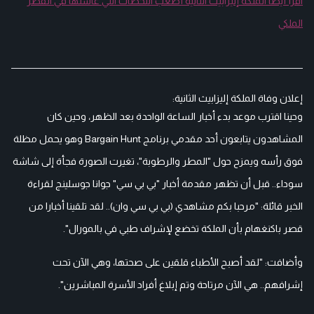
اقرأ أيضا الملكة إليزابيث الثانية أصعب اللحظات التي عاشتها في القصر
الملكي
إعلان وفاة الملكة إليزابيث الثانية:
وحينا اقترب موعد بدء أخبار الساعة الواحدة بعد الظهر، وحين كان
المشاهدون يتابعون أحد مقدمي برنامج Bargain Hunt وهو يحمل مظلة
فوق رأسه ويمزح حول "المطر والرطوبة"، تغيرت الصورة فجأة إلى شاشة
سوداء.. قبل أن تظهر مقدمة أخبار "بي بي سي" جوانا جوسلينج لقراءة
الخبر قائلة: "مرحبا بكم مشاهدي (بي بي سي وان).. لقد تلقينا أخبارا من
قصر باكنغهام بأن الملكة تخضع لإشراف طبي في بالمورال".
وأضافت: "لقد أصبح الأطباء قلقين على صحتها، وهي الآن تحت
إشرافهم.. هي الآن مرتاحة وتم إبلاغ أفراد الأسرة المباشرين".