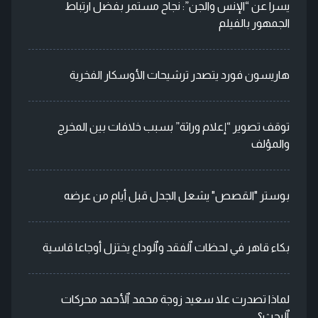
يسرا عن “الإنس والجن”: نجاح مستمر بفضل ارتباط
الجمهور بالفيلم
هاريسون فورد يتصدر ترشيحات الأوسكار الفخرية
توقف تصوير “إعلام وراثة” بسبب خلافات بين المخرج
والمؤلف
بوستر "القصص" يشعل الجدل قبل أيام من عرضه
بكاء قاهر في لحظات ٱلفقد وٱلوداع يختزل أوجاعا قاسية
لماذا تصدرت علا سعيد زوجة محمد ٱلأحمد محركات
ٱلبحث؟