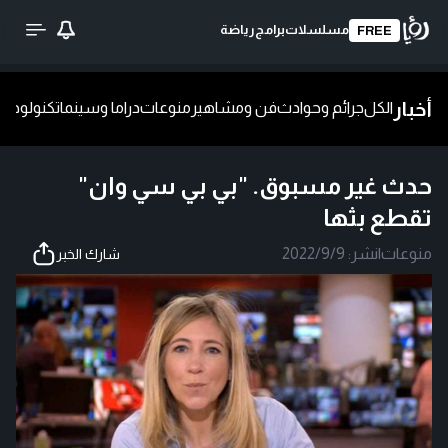
مسلسلات
برامج
رياضة
FREE
أخبار
الكل
جرائم وحوادث
فن ومشاهير
منوعات
دراما وسينما
تكنولوجيا
ش
حدث غير مسبوق. "بي بي سي وان"
تقطع بثها
منوعات
|
نشر:
2022/9/9
شارك الخبر