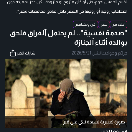
تقييم الخمس نجوم، حتى لو كان متزوج أو متزوجة، لكن حجز بمفرده دون
اصطحاب زوجته أو زوجها في السفر داخل فنادق محافظات مصر".
نجلاء بدر
مصر
فن ومشاهير
"صدمة نفسية".. لم يحتمل ٱلفراق فلحق
بوالده أثناء ٱلجنازة
جرائم وحوادث
|
نشر:
2026/5/21
شارك الخبر
صورة تعبيرية لسيدة تبكي على قبر
استمع للخبر: