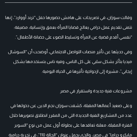
وقالت سوزان، في تصريحات على هامش حضورها حفل “ترند أووارد”، إنها
تتمنى تقديم عمل درامي يعالج قضايا المرأة بعمق وإنسانية، مضيفة:
“نفسي أقدم قضية عن المرأة وتسليط الضوء على حضانة الأطفال”.
وفي حديثها عن تأثير منصات التواصل الاجتماعي، أوضحت أن “السوشال
ميديا بتأثر بشكل سلبي على كل الناس، وفيه ناس بتستخدمها بشكل
إيجابي”، مشيرة إلى ازدواجية تأثيرها في الحياة اليومية.
مشروعات فنية جديدة واستقرار في مصر
وعلى صعيد أعمالها المقبلة، كشفت سوزان نجم الدين عن دخولها في
عدد من المشاريع الفنية الجديدة التي من المقرر انطلاق تصويرها خلال
الفترة المقبلة، معلنة تعاقدها على بطولة أول عمل من نوع “السوبر
مايكرو دراما” في مصر، والذي يحمل عنوان “الحالة 110”، في تجربة درامية