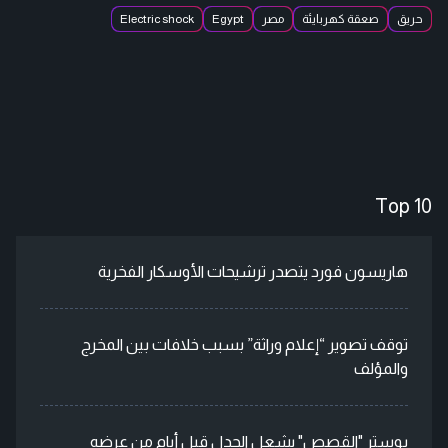
حريق
صعقة كهربايئة
مصر
Egypt
Electric shock
Top 10
هاريسون فورد يتصدر ترشيحات الأوسكار الفخرية
توقف تصوير “إعلام وراثة” بسبب خلافات بين المخرج
والمؤلف
بوستر "القصص" يشعل الجدل قبل أيام من عرضه