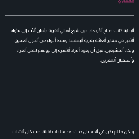
مأساوي
ٱلبداية كانت صباح ٱلأربعاء، حين شيع أهالي ٱلقرية جثمان ٱلأب إلى مثواه
ٱلأخير في مقابر ٱلعائلة بقرية ٱلبهنسا، وسط أجواء من ٱلحزن ٱلعميق
وبكاء ٱلمشيعين، قبل أن يعود أفراد ٱلأسرة إلى بيوتهم لتلقي ٱلعزاء
وٱستقبال ٱلمعزين.
ولكن ما لم يكن في ٱلحسبان حدث بعد ساعات قليلة، حيث كان ٱلشاب