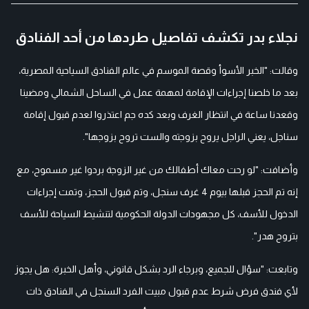
نجلاء بدر تكشف تفاصيل طردها من أحد الفنادق
وقالت: "الخبر الأسوأ وقصة الموسم في عالم الفنادق السياحية المصرية،
بعد ما خلصنا إجراءات الإقامة لمهمة عمل في الساحل الشمالي ومضينا
وقعدنا ساعة في انتظار الغرف وبعد كده جم اعتذروا لعدم قبول إقامة
سناجل، يعني الراجل يروح بزوجته والست تروح بزوجها".
وأضافت: "لو رحت معاك أطفالك من غير الزوجة بردوا غير مسموح، مع
إنه تم الحجز قبلها بيوم 4 غرف سنجل، وتم قبول الحجز، وتمت إجراءات
الدخول للأسف، كل مجهودات الدولة الحكومية لتنشيط السياحة للأسف
بتروح هدر".
وتابعت: "سؤال للجميع، وبرجاء الرد بشكل قانوني، وأهل الخبرة: هل يجوز
لأي فندق فرض شرط عدم قبول مبيت الفرد السنجل في الفنادق ذات