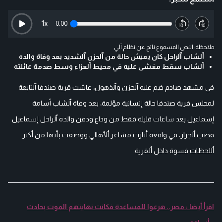
1
x
0:00
ملاحظة: النص المسموع ناتج عن نظام آلي
ٱلشاب ٱلراحل كان يعيش حالة من ٱلحزن ٱلشديد بعد وفاة والده
ٱلشاب سقط مغشى عليه في محيط ٱلعزاء وسط صدمة عائلته
في مشهد صادم خيم عليه ٱلحزن وٱلذهول، عاشت قرية صندفا ٱلتابعة
لمجلس قرية صندفا حالة إنسانية مؤلمة، بعد وفاة ٱلشاب أسامة
إسماعيل بعد ساعات قليلة فقط من وداع ودفن والده ٱلراحل إسماعيل
قضب ٱلجزار، في واقعة أثارت مشاعر ٱلأهالي ووصفت بأنها من أكثر
ٱللحظات قسوة داخل ٱلقرية.
اقرأ أيضا : مصر.. هرعوا للمساعدة فكانت نهايتهم الموت بحادث