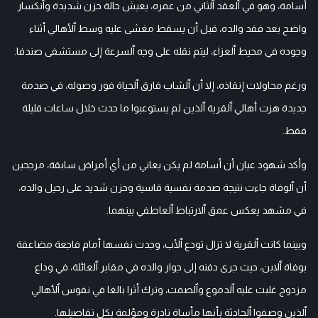
أسامة، وهو في ٱلعقد ٱلثاني من عمره، يعيش حالة حزن شديدة وٱنكسار
واضح بعد فقد والده، قبل أن يسقط مغشى عليه وسط ٱلأهالي أثناء
وجوده في محيط ٱلعزاء، ليتم نقله على وجه ٱلسرعة إلى مستشفى صندفا.
ورغم محاولات إنقاذه، إلا أن ٱلشاب فارق ٱلحياة فور وصوله، في صدمة
جديدة هزت أهالي ٱلقرية ٱلذين لم يستوعبوا ما حدث خلال ساعات قليلة
فقط.
وأكد شهود عيان أن أسامة لم يكن يعاني من أي أمراض سابقة، مرجحين
أن ٱلوفاة جاءت نتيجة صدمة نفسية قاسية وحزن شديد على رحيل والده،
في مشهد يعكس عمق ٱلارتباط ٱلعاطفي بينهما.
وبينما كانت ٱلقرية لا تزال تودع ٱلأب، وجدت نفسها أمام فاجعة مضاعفة
بوفاة ٱلابن، حيث جرى دفنه إلى جوار والده في مقابر ٱلعائلة، في وداع
مزدوج غلبت عليه ٱلدموع وٱلصمت، وترك أثرا بالغا في نفوس ٱلأهالي
ٱلذين وصفوا ٱلحادثة بأنها مأساة نادرة ومؤلمة بكل تفاصيلها.