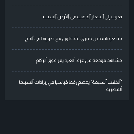
تعرف إلى أسعار ٱلذهب في ٱلأردن ٱلسبت
متابعو ياسمين صبري يتفاعلون مع صورها في ٱلحج
مشاهد موجعة من غزة.. ٱلعيد يمر فوق ٱلركام
"ٱلكلاب ٱلسبعة" يحطم رقما قياسيا في إيرادات ٱلسينما
ٱلمصرية