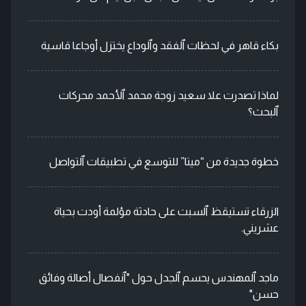
بكاء قاهر في لحظات ٱلفقد وٱلوداع يختزل أوجاعا قاسية
لماذا تصدرت علا سعيد زوجة محمد ٱلأحمد محركات
ٱلبحث؟
خطوة جديدة من “ميتا” للتوسع في تطبيقات ٱلتواصل
الزرقاء تستيقظ ٱلسبت على حادثة مؤلمة أودت بحياة
عشريني.
ماجد ٱلمهندس يحسم ٱلجدل حول "ٱنفصال أصالة وفائق
حسن"