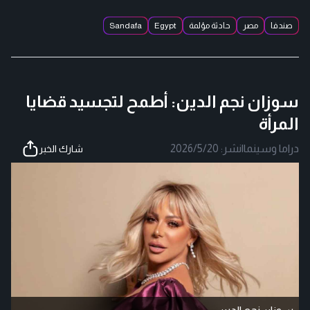
صندفا
مصر
حادثة مؤلمة
Egypt
Sandafa
سوزان نجم الدين: أطمح لتجسيد قضايا
المرأة
دراما وسينما
|
نشر:
2026/5/20
شارك الخبر