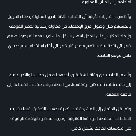
امتدادها إلى المباني المجاورة.
وأظهرت التحريات الأولية أن الشباب الثلاثة بادروا لمحاولة إطفاء الحريق
بأنفسهم قبل وصول فرق الإطفاء، في محاولة إنسانية لحصر الموقف
وإنقاذ المكان، إلا أن التدخل انتهى بشكل مأساوي بعدما تعرضوا لصعق
كهربائي نتيجة ملامستهم مصدر تيار كهربائي أثناء استخدام سلم حديدي
داخل موقع الحادث.
وأسفر الحادث عن وفاة الشقيقين، أحدهما يعمل محاسبا والآخر عاملا،
إلى جانب شاب ثالث كان برفقتهما، في لحظة حولت مشهد الشجاعة إلى
فاجعة مفجعة.
وتم نقل الجثمان إلى المشرحة تحت تصرف جهات التحقيق، فيما باشرت
السلطات المختصة إجراءاتها القانونية، وحررت محضرا بالواقعة للوقوف
على ملابسات الحادث بشكل كامل.