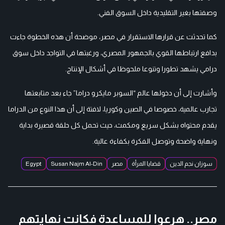
وصفتها بغير التقليدية داخل السوق الفني.
كما تحدثت عن قرارها الاستقرار في مصر، موضحة أن هذه الخطوة جاءت
بدافع ارتباطها القوي بالجمهور المصري، ورغبتها في التواجد داخل سوق
درامي يشهد تطورا وتنوعا ملحوظا في أشكال الإنتاج.
وأشارت إلى أن دخولها عالم “السوبر مايكرو دراما” جاء بعد متابعتها
تجارب عالمية، خصوصا في الصين وكوريا، لافتة إلى أن هذا النوع من الدراما
يقدم محتواه بشكل سريع ومكمث، حيث تحمل كل حلقة قصيرة بداية
ونهاية واضحة وتوصل الفكرة بكفاءة عالية.
سوزان نجم الدين
قضايا المرأة
مصر
Susan Najm Al-Din
Egypt
مصر.. هرعوا للمساعدة فكانت نهايتهم