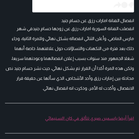
انفصال الفنانة امارات رزق عن حسام جنيد
انفصلت الفنانة السورية امارات رزق عن زوجها حسام جنيدفي شهر
مارس الماضي، وأعلن الثنائي انفصاله بشكل نهائي وللمرة الثانية، وجاء
ذلك بعد فترة من التكهنات والتساؤلات حول علاقتهما، خاصة أنهما
شغلا الجمهور منذ سنوات بسبب إعلان انفصالهما وعودتهما سريعا،
ولكن هذه المرة أكدا أن القرار تم بشكل نهائي، حيث نشر حسام جنيد نص
محادثة بين إمارات رزق وأحد الأشخاص، الذي سألها عن حقيقة قرار
الانفصال، وأكدت له الأمر، وذكرت انه انفصال نهائي.
اقرأ أيضا ياسمين صبري تتألق في كان السنيمائي