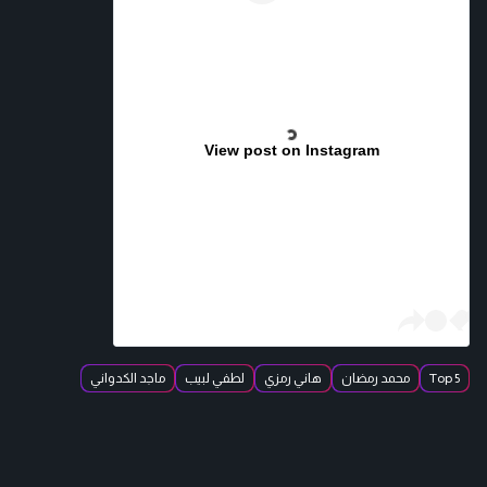
View post on Instagram
Top 5
محمد رمضان
هاني رمزي
لطفي لبيب
ماجد الكدواني