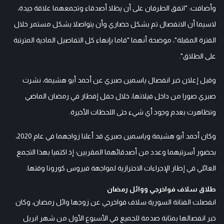
وأضافت: "اتفق الطرفان على أن يظلا أصدقاء وتجمعهما علاقة جيدة،
لاسيما أن الانفصال تم بشكل حضاري وأن يتواصلا بشكل مستمر خلال
الفترة المقبلة"، موضحة أنهما "قاما بإنهاء كل التفاصيل المادية المترتبة
على الطلاق".
وقبل إعلان خبر انفصال ياسمين صبري عن أحمد أبو هشيمة، نشرت
صبري صورا من داخل فيلاتها، خلال حفل إفطار في رمضان الماضي
وتظاهرت بعدم وجود أي شيء حتى اللحظات الأخيرة.
وكان أحمد أبو هشيمة وياسمين صبري قد أعلنا زواجهما في عام 2020،
بحضور أسرتيهما وعدد من أصدقائهما المقربين؛ إذ اكتفيا بهذا التجمع
العائلي في إطار الإجراءات الاحترازية لمواجهة فيروس كورونا وقتها.
طلاق سلاف فواخرجي ووائل رمضان
انفصلت الفنانة السورية سلاف فواخرجي عن زوجها وائل رمضان، وكان
خبر انفصالها بمثابة صدمة للجميع في الأسبوع الأول من شهر ابريل