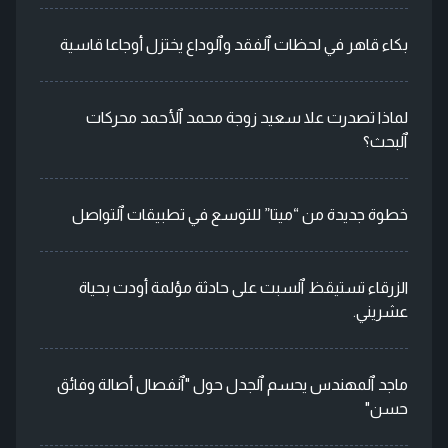
بكاء قاهر في لحظات ٱلفقد وٱلوداع يختزل أوجاعا قاسية
لماذا تصدرت علا سعيد زوجة محمد ٱلأحمد محركات
ٱلبحث؟
خطوة جديدة من “ميتا” للتوسع في تطبيقات ٱلتواصل
الزرقاء تستيقظ ٱلسبت على حادثة مؤلمة أودت بحياة
عشريني.
ماجد ٱلمهندس يحسم ٱلجدل حول "ٱنفصال أصالة وفائق
حسن"