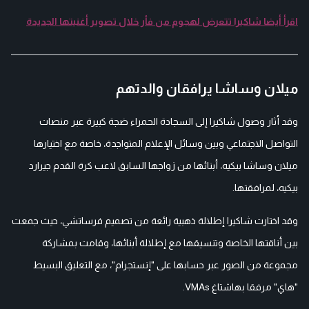
اقرأ أيضا شاكيرا تتعرض لهجوم من فأر خلال تصوير أغنيتها الجديدة
ميلان وساشا يرافقان والدتهم
وقد أثار وصول شاكيرا إلى السجادة الحمراء ضجة كبيرة عبر منصات
التواصل الاجتماعي وبين وسائل الإعلام المتواجدة، خاصة مع اختيارها
ميلان وساشا بيكيه، أبنائها من زواجها السابق لاعب كرة القدم جيرارد
بيكيه، لمرافقتها.
وقد اختارت شاكيرا إطلالة ذهبية رائعة من تصميم فرساتشي، حيث جمعت
بين أناقتها الخاصة وتنسيقها مع إطلالة أبنائها، وقامت بمشاركة
مجموعة من الصور عبر حسابها على "إنستجرام"، مع التعليق البسيط
"هاي" مرفقا بهاشتاغ VMAs.