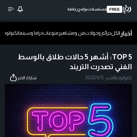
مسلسلات
برامج
رياضة
FREE
أخبار
الكل
جرائم وحوادث
فن ومشاهير
منوعات
دراما وسينما
تكنولوجيا
ش
TOP 5: أشهر 5 حالات طلاق بالوسط
الفني تصدرت التريند
تكنولوجيا
|
نشر:
2022/6/5
شارك الخبر