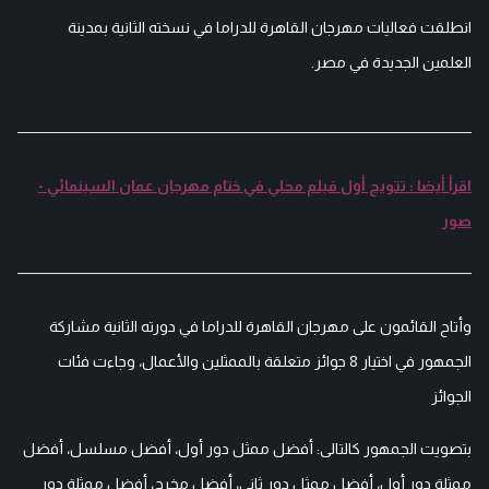
انطلقت فعاليات مهرجان القاهرة للدراما في نسخته الثانية بمدينة
العلمين الجديدة في مصر.
اقرأ أيضا : تتويج أول فيلم محلي في ختام مهرجان عمان السينمائي -
صور
وأتاح القائمون على مهرجان القاهرة للدراما في دورته الثانية مشاركة
الجمهور في اختيار 8 جوائز متعلقة بالممثلين والأعمال، وجاءت فئات
الجوائز
بتصويت الجمهور كالتالى: أفضل ممثل دور أول، أفضل مسلسل، أفضل
ممثلة دور أول، أفضل ممثل دور ثانى، أفضل مخرج، أفضل ممثلة دور