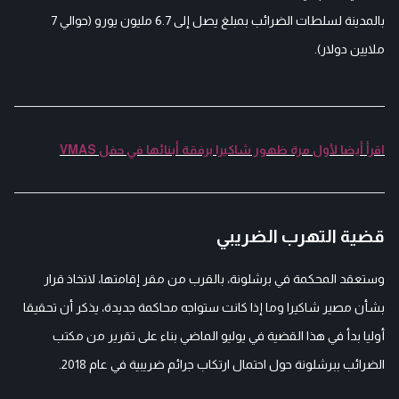
بالمدينة لسلطات الضرائب بمبلغ يصل إلى 6.7 مليون يورو (حوالي 7
ملايين دولار).
اقرأ أيضا لأول مرة ظهور شاكيرا برفقة أبنائها في حفل VMAS
قضية التهرب الضريبي
وستعقد المحكمة في برشلونة، بالقرب من مقر إقامتها، لاتخاذ قرار
بشأن مصير شاكيرا وما إذا كانت ستواجه محاكمة جديدة، يذكر أن تحقيقا
أوليا بدأ في هذا القضية في يوليو الماضي بناء على تقرير من مكتب
الضرائب ببرشلونة حول احتمال ارتكاب جرائم ضريبية في عام 2018.