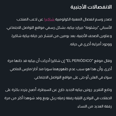
الانفصالات الأجنبية
تصدر وسم انفصال المغنية الكولومبية
شاكيرا
عن لاعب المنتخب
الأسباني "برشلونة" جيرارد بيكيه، بشكل رسمي مواقع التواصل الاجتماعي،
وعناوين الصحف الأجنبية، بعد يومين من انتشار خبر خيانة بيكية شاكيرا،
ووجود أمراءة أخرى في حياته.
وقال موقع "EL PERIÓDICO" إن شاكيرا أدركت أن بيكيه قد خانها مرة
أخرى، وأن هذا هو سبب عدم ظهورهما سويا منذ آذار/مارس الماضي
سواء في العلن أو حتى على مواقع التواصل الاجتماعي.
وتابع التقرير: روتين بيكيه الجديد خارج عن السيطرة، أصبح يتردد بكثرة على
الحفلات في النوادي الليلية رفقة زميله ريكي بويغ وقد شوهدا أكثر من مرة
رفقة العديد من النساء.