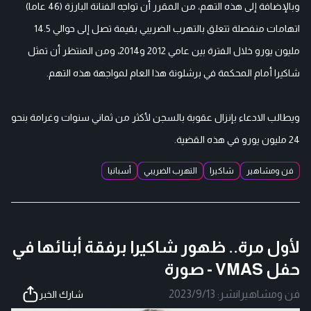
وبالإضافة إلى هذه التهم، من المقرر أن تواجه الفنانة البارزة (46 عاما)
اتهامات منفصلة تتعلق بالتهرب الضريبي بقيمة تصل إلى حوالي 14.5
مليون يورو خلال الفترة بين عامي 2012 و2014، ومن المنتظر أن تمثل
شاكيرا أمام المحكمة في برشلونة هذا العام لمواجهة هذه التهم.
ويطالب الادعاء بإنزال عقوبة بالسجن لأكثر من ثماني سنوات وغرامة بنحو
24 مليون يورو في هذه القضية.
فن ومشاهير
شاكيرا
التهرب الضريبي
أسبانيا
لأول مرة.. ظهور شاكيرا برفقة أبنائها في
حفل VMAS - صورة
فن ومشاهير
|
نشر:
2023/9/13
شارك الخبر