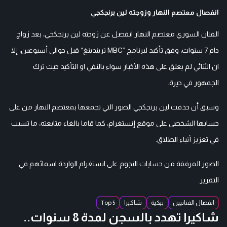
انفصال معتصم النهار وزوجته لين برنجكجي
الفنان السوري معتصم النهار انفصل عن زوجته لين برنجكجي، بعد زواج
دام 7 سنوات، وفق تأكيد لبرنامج ”MBC تريندينغ“ قبل حوالي أسبوعين، إلا
ان الثنائي لم يعلق على هذه الأخبار سواء بالنفي او التأكيد حيث ترك
الجمهور في حيرة.
وسبق أن حذفت لين برنجكجي الصور التي تجمعها بمعتصم النهار من على
حسابها الشخصي على موقع إنستغرام، كما قاما بالغاء متابعته، ما تسبب
في تعزيز أنباء الطلاق.
الصور المرفقة من حسابات النجوم على انستغرام الواردة اسمائهم في
التقرير.
انفصال الفنانيين
بيكية
شاكيرا
Top 5
شاكيرا تهدد بالسجن لمدة 8 سنوات..