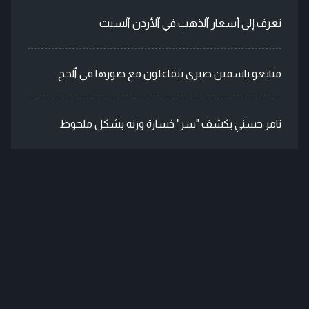
تعرف إلى أسعار ٱلذهب في ٱلأردن ٱلسبت
متابعو ياسمين صبري يتفاعلون مع صورها في ٱلحج
تامر حسني يكشف "سر" خسارة وزنه بشكل ملحوظ