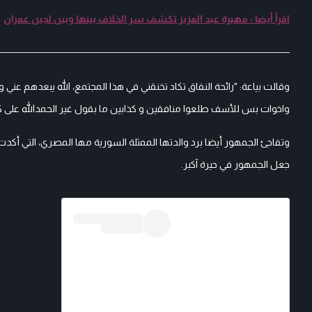
اقرأ أيضا : مهيرة عبد العزيز تكشف سر الخلاف بينها وبين لجين عمران
وقالت بياعة: "رائحة النفاق تكاد تخنقني في هذا المجتمع، الله يبعدهم 
واخوات بس للأسف طلعوا منافقين و كذابين ما بقول غير الحمدالله على 
وتفاجئ الجمهور أيضا برد والدتها الممثلة السورية مها المصري، التي أك
جعل الجمهور في حيرة آكبر.