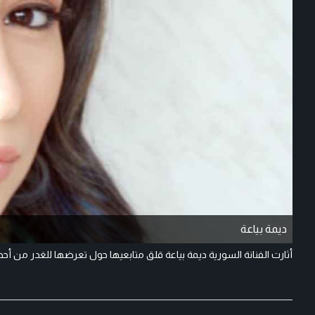
ديمة بياعة
أثارت الفنانة السورية ديمة بياعة قلق متابعيها حول تعرضها للغدر من أحد