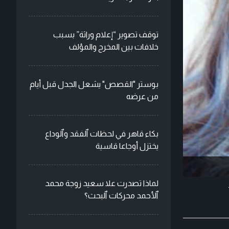
توقف تصوير “إعلام وراثة” بسبب
خلافات بين المخرج والمؤلف
بوستر "القصص" يشعل الجدل قبل أيام
من عرضه
بكاء قاهر في لحظات ٱلفقد وٱلوداع
يختزل أوجاعا قاسية
لماذا تصدرت علا سعيد زوجة محمد
ٱلأحمد محركات ٱلبحث؟