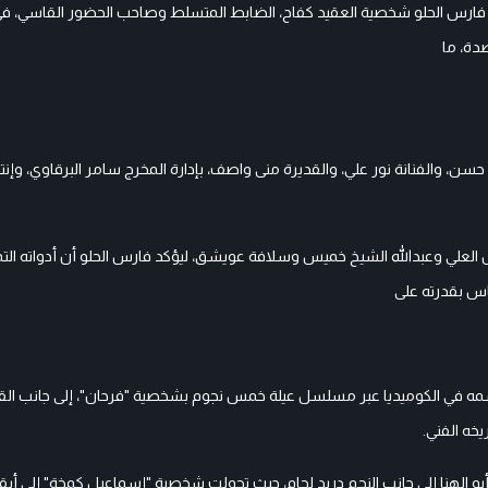
ارس الحلو شخصية العقيد كفاح، الضابط المتسلط وصاحب الحضور القاسي، في 
دة، ما
سن، والفنانة نور علي، والقديرة منى واصف، بإدارة المخرج سامر البرقاوي، وإن
لعلي وعبدالله الشيخ خميس وسلافة عويشق، ليؤكد فارس الحلو أن أدواته التمث
اس بقدرته على
يخ اسمه في الكوميديا عبر مسلسل عيلة خمس نجوم بشخصية "فرحان"، إلى جانب ال
خه الفني.
الهنا إلى جانب النجم دريد لحام، حيث تحولت شخصية "إسماعيل كمخة" إلى أيق