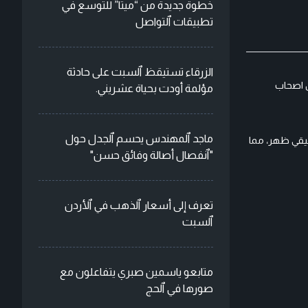
خطوة جديدة من “ميتا” للتوسع في
تطبيقات ٱلتواصل
الزرقاء تستيقظ ٱلسبت على حادثة
ن اصحاب
مؤلمة أودت بحياة عشريني.
ماجد ٱلمهندس يحسم ٱلجدل حول
قيقي ظهر، مما
"ٱنفصال أصالة وفائق حسن"
تعرف إلى أسعار ٱلذهب في ٱلأردن
ٱلسبت
متابعو ياسمين صبري يتفاعلون مع
صورها في ٱلحج