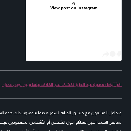
View post on Instagram
اقرأ أيضا : مهيرة عبد العزيز تكشف سر الخلاف بينها وبين لجين عمران
وتفاعل المتابعون مع منشور الفنانة السورية ديما بياعة، وشكلت هذه التد
لمتابعي النجمة الذين تسائلوا حول الشخص أو الأشخاص المقصودين فيها، ف