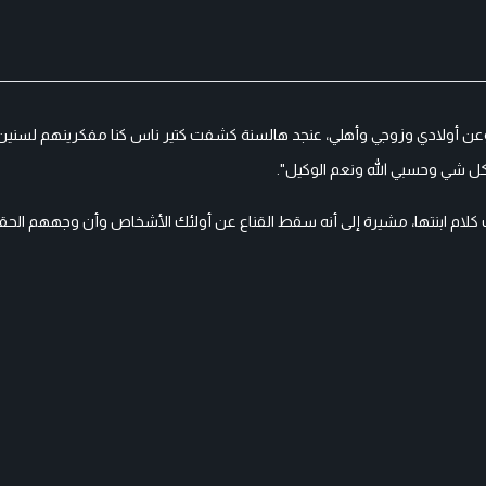
عني وعن أولادي وزوجي وأهلي، عنجد هالسنة كشفت كتير ناس كنا مفكرينهم لسني
كل شي وحسبي الله ونعم الوكيل".
دت كلام ابنتها، مشيرة إلى أنه سقط القناع عن أولئك الأشخاص وأن وجههم الح