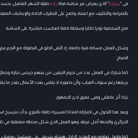
في "
مولانا
" الذي يعرض عبر شاشة قناة
رؤيا
طيلة الشهر الفضيل، يجسد ف
بالصرامة والتكثيف، مع اعتماد واضح على النظرات الحادة والإيماءات المقتص
منح الشخصية توترا داخليا وسلطة لافتة انعكست مباشرة على الشاشة.
وشكل العمل مساحة فنية جامعة، إذ التقى الحلو في البطولة مع النجم تيم ح
الصباح.
كما شارك في العمل عدد من نجوم الجيلين، من بينهم جرجس جبارة وجمال ا
بريقها رغم سنوات الغياب، وأن حضوره لا يقاس بعدد الأعمال بقدر ما يق
ترك أثر عاطفي وفني عميق لدى الجمهور.
ويعد هذا التحول في اختياراته امتدادا لمسيرة حافلة بالتنوع، بدأت بترس
الجزائري والنجمة أمل عرفة، وهو العمل الذي شكل محطة مفصلية في تاري
كما واصل تعاونه مع المخرج الراحل هشام شربتجي في مسلسل يوميات أبو 