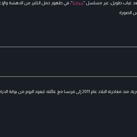
بعد غياب طويل، عبر مسلسل "
مولانا
"، في ظهور حمل الكثير من الدهشة وال
عن الصورة
وجاءت هذه العودة بعد نحو خمسة عشر عاما من ابتعاده عن الدراما السورية، منذ مغادرته البلاد عام 2011 إلى فرنسا مع عائلته، ليعود ا