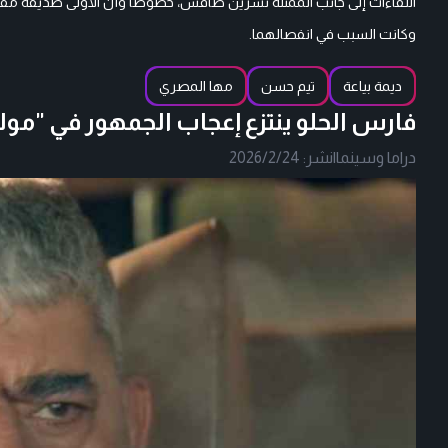
اللقاءات إلى جانب الممثلة نسرين طافش، خصوصا وأن الأولى صديقة مقربة
وكانت السبب في انفصالهما.
ديمة بياعة
تيم حسن
مها المصري
فارس الحلو ينتزع إعجاب الجمهور في "مولا
دراما وسينما
|
نشر:
2026/2/24