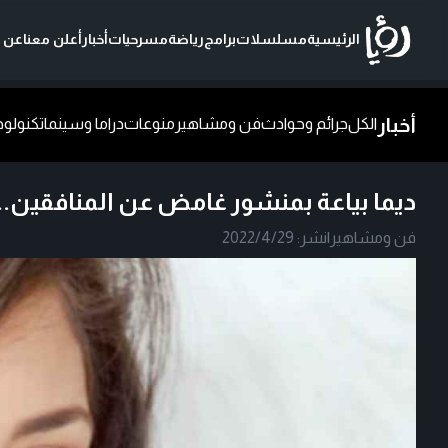
الرئيسية
مسلسلات
برامج
رياضة
مسرحيات
أخبار
أعلن معنا
عن ر
أخبار
الكل
جرائم وحوادث
فن ومشاهير
منوعات
دراما وسينما
تكنولوج
ديما بياعة بمنشور غامض عن المنافقين.. 
فن ومشاهير
|
نشر:
2022/4/29