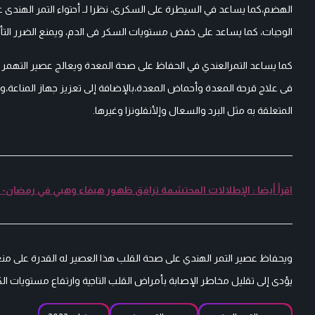
الهضم،كما يساعد في السيطرة على السكرى، نظرا لـ أحتواء التمر الهند
الوجبات، كما يساعد على خفض مستويات السكر فى الدم، ويمنع الضرر الت
كما يساعد التمرالعندي في الحفاظ على صحة المعدة ويعالج عصير التهمر ا
فى علاج قرحة المعدة وأحماض المعدة،بالإضافة إلى تعزيز جهاز المناعة،
المتعلقة به مثل البرد والسعال وإلأنفلونزا وغيرها.
اقرأ أيضا : الإطلالات المحتشمة ترافق ظهور هيفاء وهبي في رمضان-
ويحفاظ عصير التمر الهندي على صحة القلب هذا العصير له القدرة على منع 
يؤدى إلى تقليل مخاطر الإصابة بأمراض القلب التاجية وارتفاع مستويات ال