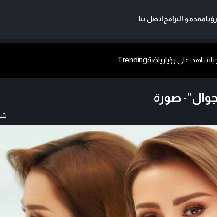
ؤيا
مقدمو البرامج
اتصل بنا
يا
شاهد على رؤيا
رياضة
Trending
جوال"- صورة
شار