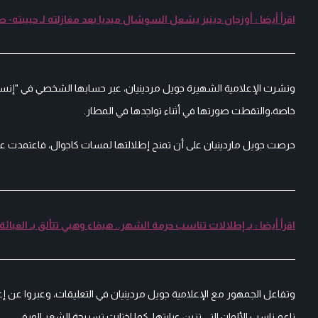
اقرأ أيضا : أوزجان دينيز يشعل السوشال ميديا بعد مغازلته لـ حبيبته- 
ونشرت الإعلامية الشهيرة جويل مردينيان، عبر حسابها الشخصي في "إنستقر
خاصة،والتقطت صورتها في أثناء تواجدها في المطار.
حرصت جويل ماردينيان على أن تمنح إطلالتها لمسات كاجوال، فاعتمدت على
اقرأ أيضا : بـ إطلالات تناسب حرمة الشهر.. هيفاء وهبي تتألق بـ العبائة
وتفاعل الجمهور مع الإعلامية جويل مردينيان في التعليقات، وعبروا عن إعجا
ناعم ناسب الألوان التي تزين عبايتها، كما اختارت تسريحة الشعر الويفي.