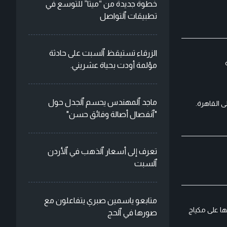
خطوة جديدة من “ميتا” للتوسع في
تطبيقات ٱلتواصل
الزرقاء تستيقظ ٱلسبت على حادثة
مؤلمة أودت بحياة عشريني.
ماجد ٱلمهندس يحسم ٱلجدل حول
 القاهرة.
"ٱنفصال أصالة وفائق حسن"
تعرف إلى أسعار ٱلذهب في ٱلأردن
ٱلسبت
متابعو ياسمين صبري يتفاعلون مع
ها على مكياج
صورها في ٱلحج