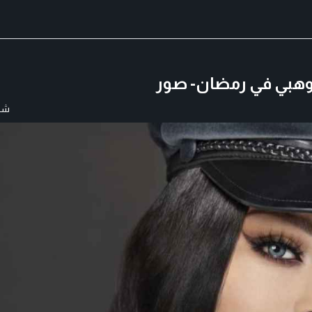
وهبي في رمضان- صور
شار