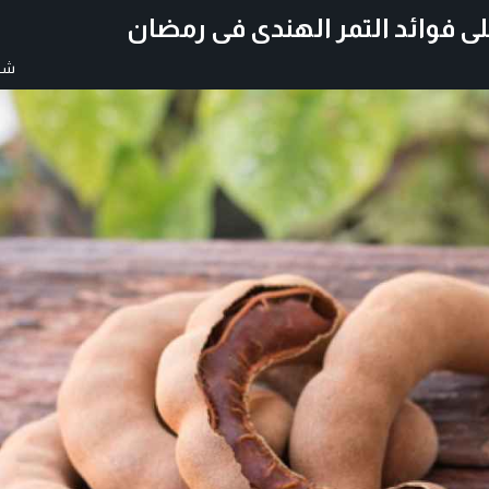
 فوائد التمر الهندى فى رمضان
شار