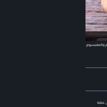
م والمغنيسيوم،
 عملية