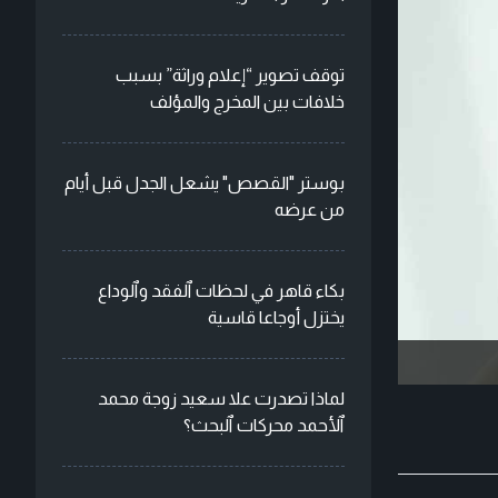
توقف تصوير “إعلام وراثة” بسبب
خلافات بين المخرج والمؤلف
بوستر "القصص" يشعل الجدل قبل أيام
من عرضه
بكاء قاهر في لحظات ٱلفقد وٱلوداع
يختزل أوجاعا قاسية
لماذا تصدرت علا سعيد زوجة محمد
ٱلأحمد محركات ٱلبحث؟