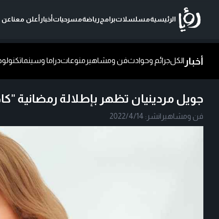
الرئيسية
مسلسلات
برامج
رياضة
مسرحيات
أخبار
أعلن معنا
عن ر
أخبار
الكل
جرائم وحوادث
فن ومشاهير
منوعات
دراما وسينما
تكنولوج
جويل مردينيان تظهر بإطلالة رمضانية "كا
فن ومشاهير
|
نشر:
2022/4/14