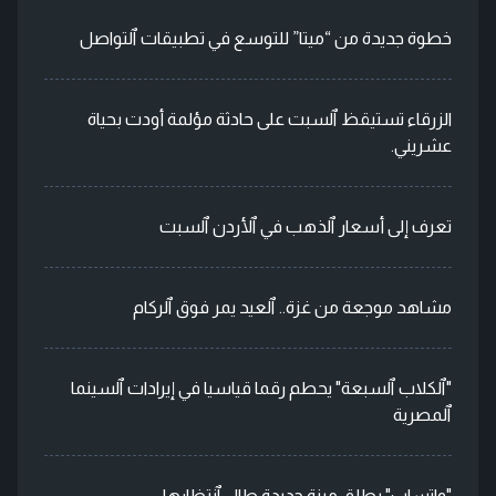
خطوة جديدة من “ميتا” للتوسع في تطبيقات ٱلتواصل
الزرقاء تستيقظ ٱلسبت على حادثة مؤلمة أودت بحياة
عشريني.
تعرف إلى أسعار ٱلذهب في ٱلأردن ٱلسبت
مشاهد موجعة من غزة.. ٱلعيد يمر فوق ٱلركام
"ٱلكلاب ٱلسبعة" يحطم رقما قياسيا في إيرادات ٱلسينما
ٱلمصرية
"واتساب" يطلق ميزة جديدة طال ٱنتظارها