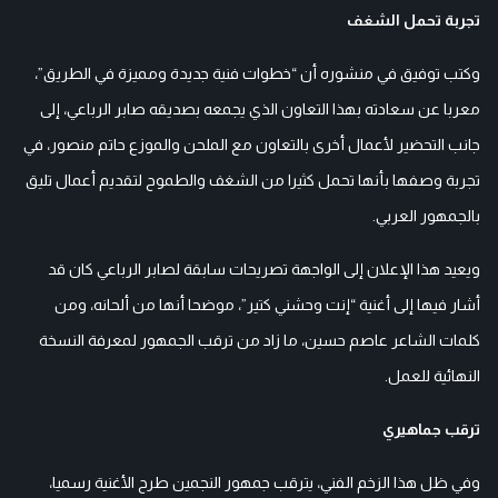
تجربة تحمل الشغف
وكتب توفيق في منشوره أن “خطوات فنية جديدة ومميزة في الطريق”،
معربا عن سعادته بهذا التعاون الذي يجمعه بصديقه صابر الرباعي، إلى
جانب التحضير لأعمال أخرى بالتعاون مع الملحن والموزع حاتم منصور، في
تجربة وصفها بأنها تحمل كثيرا من الشغف والطموح لتقديم أعمال تليق
بالجمهور العربي.
ويعيد هذا الإعلان إلى الواجهة تصريحات سابقة لصابر الرباعي كان قد
أشار فيها إلى أغنية “إنت وحشني كتير”، موضحا أنها من ألحانه، ومن
كلمات الشاعر عاصم حسين، ما زاد من ترقب الجمهور لمعرفة النسخة
النهائية للعمل.
ترقب جماهيري
وفي ظل هذا الزخم الفني، يترقب جمهور النجمين طرح الأغنية رسميا،