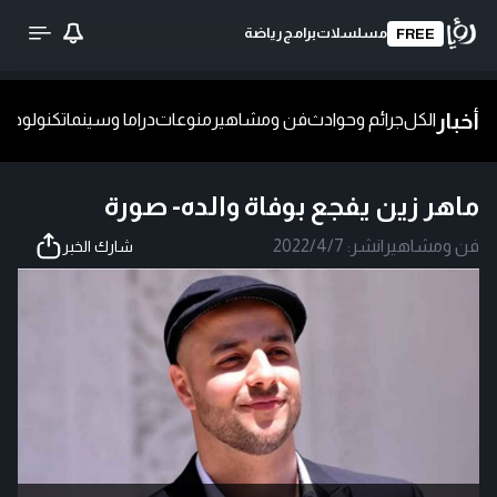
مسلسلات
برامج
رياضة
FREE
أخبار
الكل
جرائم وحوادث
فن ومشاهير
منوعات
دراما وسينما
تكنولوجيا
ش
ماهر زين يفجع بوفاة والده- صورة
فن ومشاهير
|
نشر:
2022/4/7
شارك الخبر