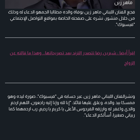
ماهر زين
فجع الفنان اللبناني ماهر زين بوفاة والده مطالبا الجمهو الدعاء له وذلك
من خلال منشور، نشره على صفحته الخاصة بمواقع التواصل الإجتماعي
"فيسبوك".
اقرأ أيضا : شيرين رضا تتصدر الترند بعد تصريحاتها.. وهذا ما قالته عن
الزواج
ونشرالفنان اللبناني ماهر زين عبر حسابه في "فيسبوك"، صورة ليده وهو
ممسكا بيد والده، وعلق عليها قائلا: "إنا لله وإنا إليه راجعون، اللهم ارحم
والدي واغفر له وارزقه الفردوس الأعلى يا كريم يا رحيم، رب ارحمهما كما
ربياني صغيرا، أسألكم الدعاء".