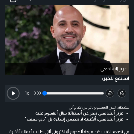
عزيز الشافعي
استمع للخبر:
1
x
0:00
ملاحظة: النص المسموع ناتج عن نظام آلي
عزيز ٱلشافعي يعبر عن ٱستيائه حيال ٱلهجوم عليه
عزيز ٱلشافعي: ٱلأغنية لا تتضمن إساءة بل "ديو خفيف"
في تصعيد لافت ضد موجة ٱلهجوم ٱلإلكتروني ٱلتي طالت أعماله ٱلأخيرة،