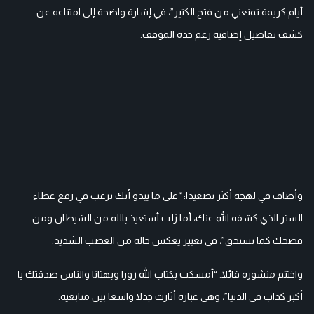
أيام كريمة تمنعني من فتح الكثير”، في إشارة واضحة إلى امتناعه عن
كشف تفاصيل إضافية رغم حدة الموقف.
وأضاف في لهجة أكثر تصعيدا: “على ما يبدو أنك ترغب في رفع غطاء
الستر الذي كشفه الله عنك، أما زلت أستعيذ بالله من الشيطان ومن
فضحك كما تستحق”، في تعبير يعكس حالة من الغضب الشديد.
واختتم منشوره قائلا: “أمسكت بكتاب الله زورا وبهتانا والناس صدقتك يا
أكبر كذاب في الدنيا”، وهي عبارة أثارت جدلا واسعا بين متابعيه.