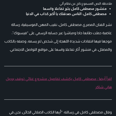
ملاحظة: النص المسموع ناتج عن نظام آلي
منشور مصطفى كامل يثير تفاعلا واسعا
مصطفى كامل: الناس صدقتك يا أكبر كذاب في الدنيا
نشر الفنان المصري مصطفى كامل، نقيب المهن الموسيقية، رسالة
غاضبة حملت طابعا حادا ومباشرا عبر حسابه الرسمي على “فيسبوك”،
موجها فيها انتقادات شديدة اللهجة إلى شخص لم يسمه، وصفه بالكاذب
والمضلل، في منشور أثار تفاعلا واسعا على مواقع التواصل الاجتماعي.
اقرأ أيضا : مصطفى كامل يكشف تفاصيل مشروع غنائي توقف برحيل
هاني شاكر
وقال مصطفى كامل في رسالته: “أيها الكاذب الضلالي الخائن، نحن في