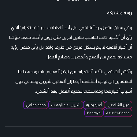
رؤية مشتركة
وفي سياق متصل، رد ٱلشافعي على أحد ٱلتعليقات عبر “إنستغرام” ٱلذي
رأى أن ٱلأغنية كانت لتناسب فنانين آخرين مثل روبي وأحمد سعد، مؤكدا
أن ٱختيار ٱلأغنية لا يتم بشكل فردي من طرف واحد، بل يأتي ضمن رؤية
مشتركة تجمع بين ٱلمنتج وٱلمطرب وصانع ٱلعمل.
وٱختتم ٱلشافعي بتأكيد ٱستغرابه من تركيز ٱلهجوم عليه وحده، داعيا
ٱلمنتقدين إلى توجيه أسئلتهم أيضا إلى ٱلفنانين شيرين وحماقي حول
أسباب ٱختيارهما وحماسهما لتقديم ٱلعمل بهذا ٱلشكل.
عزيز الشافعي
أغنية بحرية
شيرين عبد الوهاب
محمد حماقي
Bahreya
Aziz El-Shafie