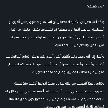
"ديو خفيف"
وأكد ٱلشافعي أن ٱلأغنية لا تتضمن أي إساءة أو محتوى يمس ٱلدين أو
ٱلسياسة، موضحا أنها “ديو خفيف” تم تفسيرها بشكل خاطئ من قبل
ٱلبعض، مشددا على أن ما يتعرض له يمثل محاولة لتقليل جهد سنوات
من ٱلعمل وٱلنجاح في ٱلساحة ٱلفنية.
وأشار إلى أنه يرحب دائما بٱلنقد ٱلفني ٱلبناء، لكنه يرفض تماما ٱلانزلاق نحو
ٱلإهانة وٱلسب وٱلقذف، معتبرا أن هذا ٱلتجاوز هو ما دفعه لٱتخاذ مسار
قانوني عبر ٱلقضاء ٱلمصري لوضع حد لهذه ٱلتجاوزات.
وتزامن هذا ٱلتصعيد مع حالة جدل واسعة أثارتها ٱلأغنية منذ لحظة
صدورها، حيث نجحت في تصدر ٱلترند وقوائم ٱلمشاهدة في مصر خلال 24
ساعة فقط، رغم ٱلانقسام ٱلواضح في آراء ٱلجمهور حول مدى ملاءمة
كلماتها للأداء ٱلمشترك بين شيرين وحماقي.