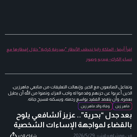
اقرأ أيضا : الملكة رانيا تخطف الأنظار "بمدرقة كركية" خلال إفطارها مع
نساء الكرك- فيديو وصور
وتفاعل المتابعون مع الخبر، وإنهالت التعليقات من متابعي ماهرزين،
الذين أعربوا عن حزنهم وقدموا له واجب العزاء، وتمنوا من الله أن يطيل
بعمره، وأن يتغمد الفقيد بواسع رحمته، ويسكنه فسيح جناته.
ماهر زين
وفاة والد ماهر زين
بعد جدل “بحرية”.. عزيز ٱلشافعي يلوح
بالقضاء لمواجهة الإساءات الشخصية
فن ومشاهير
|
نشر:
2026/5/29
شارك الخبر