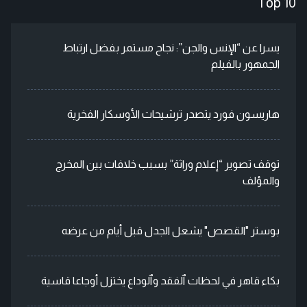
Top 10
يسرا عن “الإنس والجن”: نجاح مستمر بفضل ارتباط
الجمهور بالفيلم
هاريسون فورد يتصدر ترشيحات الأوسكار الفخرية
توقف تصوير “إعلام وراثة” بسبب خلافات بين المخرج
والمؤلف
بوستر "القصص" يشعل الجدل قبل أيام من عرضه
بكاء قاهر في لحظات ٱلفقد وٱلوداع يختزل أوجاعا قاسية