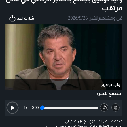
مرتقب
فن ومشاهير
|
نشر:
2026/5/28
شارك الخبر
وليد توفيق
استمع للخبر:
1
x
0:00
ملاحظة: النص المسموع ناتج عن نظام آلي
وليد توفيق ينشر صورة تجمعه بصابر الرباعي