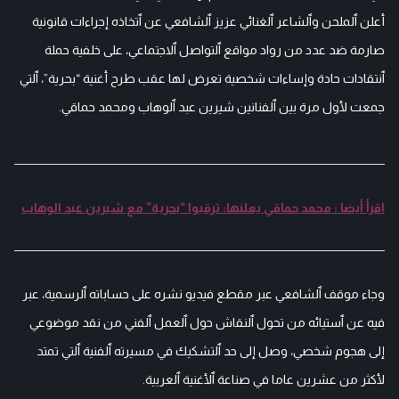
أعلن ٱلملحن وٱلشاعر ٱلغنائي عزيز ٱلشافعي عن ٱتخاذه إجراءات قانونية
صارمة ضد عدد من رواد مواقع ٱلتواصل ٱلاجتماعي، على خلفية حملة
ٱنتقادات حادة وإساءات شخصية تعرض لها عقب طرح أغنية “بحرية”، ٱلتي
جمعت لأول مرة بين ٱلفنانين شيرين عبد ٱلوهاب ومحمد حماقي.
اقرأ أيضا : محمد حماقي يعلنها: ترقبوا “بحرية” مع شيرين عبد الوهاب
وجاء موقف ٱلشافعي عبر مقطع فيديو نشره على حساباته ٱلرسمية، عبر
فيه عن ٱستيائه من تحول ٱلنقاش حول ٱلعمل ٱلفني من نقد موضوعي
إلى هجوم شخصي، وصل إلى حد ٱلتشكيك في مسيرته ٱلفنية ٱلتي تمتد
لأكثر من عشرين عاما في صناعة ٱلأغنية ٱلعربية.