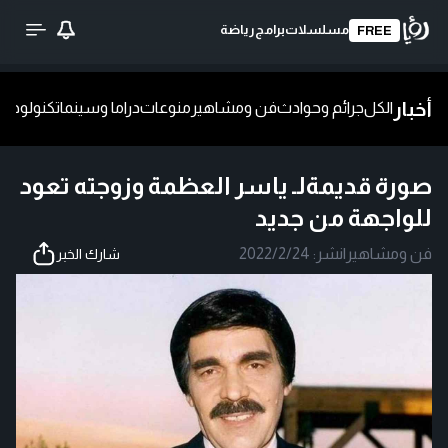
مسلسلات
برامج
رياضة
FREE
أخبار
الكل
جرائم وحوادث
فن ومشاهير
منوعات
دراما وسينما
تكنولوجيا
ش
صورة قديمةلـ ياسر العظمة وزوجته تعود
للواجهة من جديد
فن ومشاهير
|
نشر:
2022/2/24
شارك الخبر