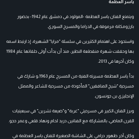
ياسر العظمة
ويتمتع الفنان ياسر العظمة -المولود في دمشق عام 1942- بحضور
بارزومكانة مرموقة في الدراما والمسرح السوري.
واستحوذ على اهتمام الكثيرين في سلسلة "مرايا" الشهيرة، إذ ارتبط اسمه
بها وحققت شهرة منقطعة النظير، منذ أن بدأت أولى حلقاتها عام 1984
وكان آخرها في 2013.
بدأ ياسر العظمة مسيرته الفنية من المسرح عام 1963،و شارك في
مسرحية "شيخ المنافقين" المأخوذة من مسرحية للشاعر والممثل
الإنجليزي بن جونسون.
وبرز الفنان الكبير في مسرحيتي "غربة" و"ضيعة تشرين" في سبعينيات
القرن الماضي، بالمشاركة مع الفنانين دريد لحام ونهاد قلعي وعمر حجو.
وكان آخر ظهور درامي على الشاشة الصغيرة للفنان ياسر العظمة في