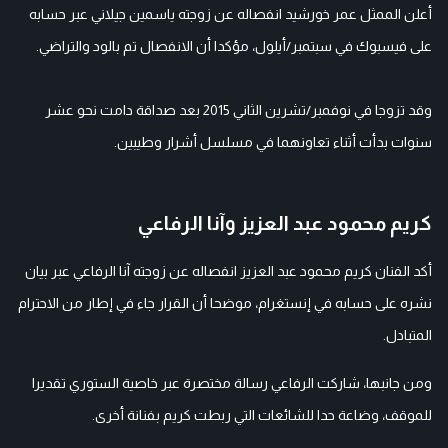
أعلن الممثل عمر خورشيد انفصاله عن زوجته ياسمين جيلاني عبر حسابه
على فيسبوك في سبتمبر/أيلول، مؤكدا أن الانفصال تم بالود والتراضي.
وقد تزوجا في نوفمبر/تشرين الثاني 2015 بعد صداقة دامت نحو عشر
سنوات بدأت أثناء تعاونهما في مسلسل أشرار وطيبين.
كريم محمود عبد العزيز وآنا الرفاعي
أكد الفنان كريم محمود عبد العزيز انفصاله عن زوجته آنا الرفاعي عبر بيان
نشره على حسابه في إنستغرام، موضحا أن القرار جاء في إطار من الاحترام
المتبادل.
ومن جانبها، شاركت الرفاعي رسالة مختصرة عبر خاصية الستوري تقديرا
للموقف، وضاعة حدا للشائعات التي ربطت كريم بفنانة أخرى.