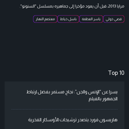
مرايا 2013، قبل أن يعود مؤخرا إلى جماهيره بمسلسل "السنونو".
قصي خولي
ياسر العظمة
باسل خياط
معتصم النهار
Top 10
يسرا عن “الإنس والجن”: نجاح مستمر بفضل ارتباط
الجمهور بالفيلم
هاريسون فورد يتصدر ترشيحات الأوسكار الفخرية