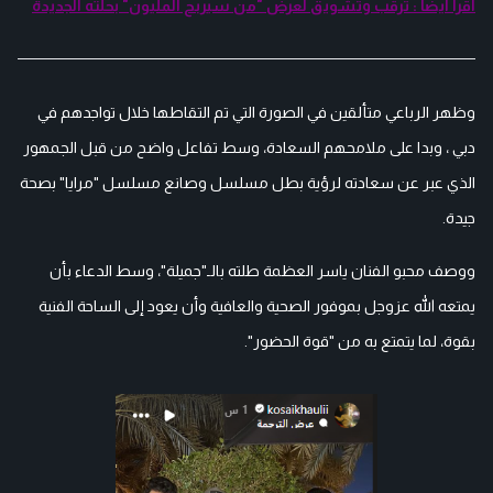
اقرأ أيضا : ترقب وتشويق لعرض "من سيربح المليون" بحلته الجديدة
وظهر الرباعي متألقين في الصورة التي تم التقاطها خلال تواجدهم في
دبي ، وبدا على ملامحهم السعادة، وسط تفاعل واضح من قبل الجمهور
الذي عبر عن سعادته لرؤية بطل مسلسل وصانع مسلسل "مرايا" بصحة
جيدة.
ووصف محبو الفنان ياسر العظمة طلته بالـ"جميلة"، وسط الدعاء بأن
يمتعه الله عزوجل بموفور الصحية والعافية وأن يعود إلى الساحة الفنية
بقوة، لما يتمتع به من "قوة الحضور".