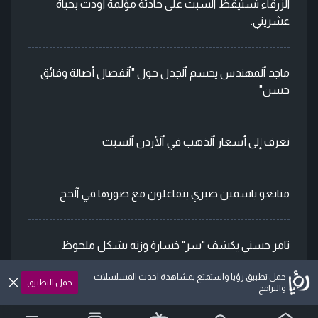
الزرقاء تستيقظ ٱلسبت على حادثة مؤلمة أودت بحياة
عشريني.
ماجد ٱلمهندس يحسم ٱلجدل حول "ٱنفصال أصالة وفائق
حسن"
تعرف إلى أسعار ٱلذهب في ٱلأردن ٱلسبت
متابعو ياسمين صبري يتفاعلون مع صورها في ٱلحج
تامر حسني يكشف "سر" خسارة وزنه بشكل ملحوظ
حمل تطبيق رؤيا واستمتع بمشاهدة احدث المسلسلات
حمل التطبيق
والبرامج