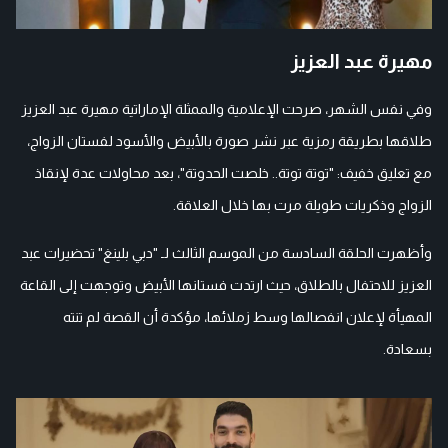
مهيرة عبد العزيز
وفي نفس الشهر، صرحت الإعلامية والممثلة الإماراتية مهيرة عبد العزيز
طلاقها بطريقة رمزية عبر نشر صورة بالأبيض والأسود لفستان الزواج،
مع تعليق خفيف: "توتة توتة.. خلصت الحدوتة"، بعد محاولات عدة لإنقاذ
الزواج وذكريات طويلة مرت بها خلال العلاقة.
وأظهرت الحلقة السادسة من الموسم الثالث لـ "دبي بلينغ" تحضيرات عبد
العزيز للاحتفال بالطلاق، حيث ارتدت فستانها الأبيض وتوجهت إلى القاعة
المهيأة لإعلان انفصالها وسط زملائها، مؤكدة أن القصة لم تنته
بسعادة.