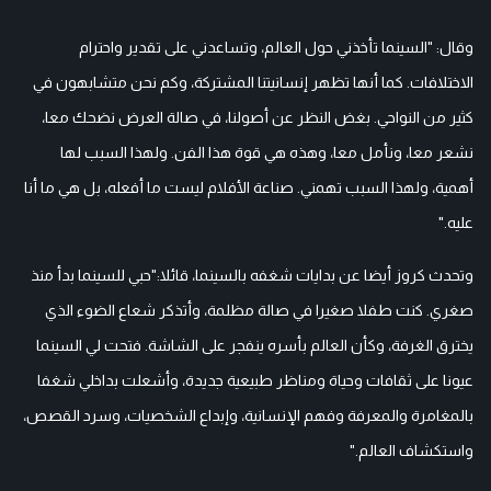
وقال: "السينما تأخذني حول العالم، وتساعدني على تقدير واحترام
الاختلافات. كما أنها تظهر إنسانيتنا المشتركة، وكم نحن متشابهون في
كثير من النواحي. بغض النظر عن أصولنا، في صالة العرض نضحك معا،
نشعر معا، ونأمل معا، وهذه هي قوة هذا الفن. ولهذا السبب لها
أهمية، ولهذا السبب تهمني. صناعة الأفلام ليست ما أفعله، بل هي ما أنا
عليه."
وتحدث كروز أيضا عن بدايات شغفه بالسينما، قائلا:"حبي للسينما بدأ منذ
صغري. كنت طفلا صغيرا في صالة مظلمة، وأتذكر شعاع الضوء الذي
يخترق الغرفة، وكأن العالم بأسره ينفجر على الشاشة. فتحت لي السينما
عيونا على ثقافات وحياة ومناظر طبيعية جديدة، وأشعلت بداخلي شغفا
بالمغامرة والمعرفة وفهم الإنسانية، وإبداع الشخصيات، وسرد القصص،
واستكشاف العالم."