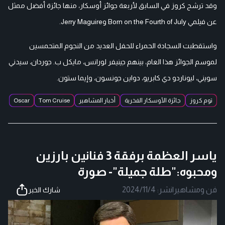
وقد ترشح كروز في السابق لأربعة جوائز أوسكار، منها جائزة أفضل ممثل
عن فيلمي Born on the Fourth of July وJerry Maguire.
واستقطبت السجادة الحمراء للحفل العديد من النجوم المتحمسين
لموسم الجوائز هذا العام، بينهم جينيفر لورانس، مايكل ب. جوردان، سيدني
سويني، ليوناردو دي كابريو، دواين جونسون، وإيما ستون.
توم كروز
جائزة الأوسكار الفخرية
أخبار المشاهير
Tom Cruise
Oscar
ياسر العظمة برفقة 3 فنانين بارزين
ومحبوه:"طلة جميلة"- صورة
فن ومشاهير
|
نشر:
2024/11/4
شارك الخبر