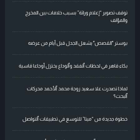
توقف تصوير “إعلام وراثة” بسبب خلافات بين المخرج
والمؤلف
بوستر "القصص" يشعل الجدل قبل أيام من عرضه
بكاء قاهر في لحظات ٱلفقد وٱلوداع يختزل أوجاعا قاسية
لماذا تصدرت علا سعيد زوجة محمد ٱلأحمد محركات
ٱلبحث؟
خطوة جديدة من “ميتا” للتوسع في تطبيقات ٱلتواصل