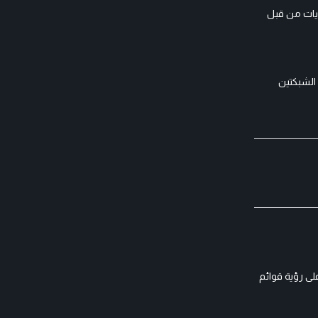
ويات من قبل
 الشبكتين
لدول)، وتشمل أيضا قيودا على رؤية قوائم