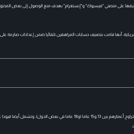
 ستطبقها على منصتي "فيسبوك" و"إنستغرام" بهدف منع الوصول إلى بعض المحت
لأمريكية، أنها قامت بتصنيف حسابات المراهقين تلقائيا ضمن إعدادات صارمة على
تشمل هذه القيود تقييد الوصول إلى المحتوى لحسابات المراهقين الذين تتراوح أعمارهم بين 13 و15 عاما (و18 عاما في بعض ا
.