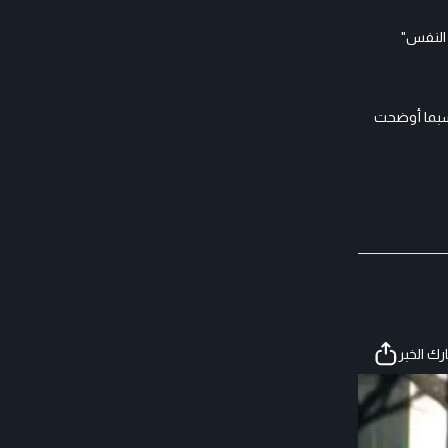
 النفس"
سبما أوضحت
ك الخبر