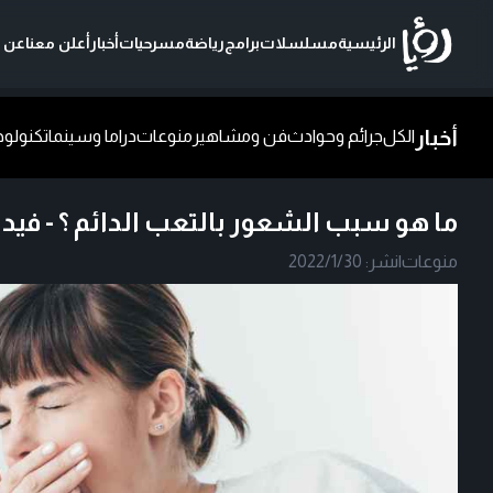
الرئيسية
مسلسلات
برامج
رياضة
مسرحيات
أخبار
أعلن معنا
عن ر
أخبار
الكل
جرائم وحوادث
فن ومشاهير
منوعات
دراما وسينما
تكنولوج
ما هو سبب الشعور بالتعب الدائم ؟ - فيدي
منوعات
|
نشر:
2022/1/30