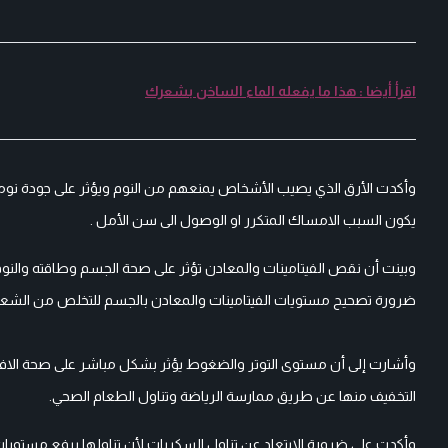
اقرأ أيضا : هذا ما يفعله الماء الساخن بشعرك
يكون السبب الامساك المتكرر او الوصول الى سن الأمل .
ضرورة تصحيح مستويات الفيتامينات والمعادن بالجسم للتخلص من الشعور 
وأشارت إلى أن مستوى التوتر والضغوط يؤثر بشكل مباشر على صحة الافراد لا
التخفيف منها عن طريق ممارسة الرياضة وتناول الطعام الصحي.
وأكدت على ضرورة الابتعاد عن تناول السكريات لأن تناولها يرفع مستويات 