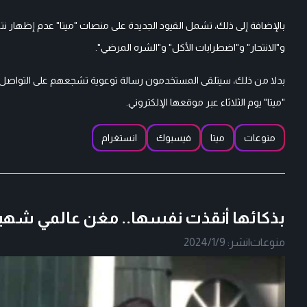
بالإضافة إلى ذلك، تشمل القيود الجديدة على منصات "ميتا" عدم إظهار 
و"الانتحار" و"اضطرابات الأكل" و"الشره المرضي".
بدلا من ذلك، سيتلقى المستخدمون رسالة توعوية تشجعهم على التواصل
"ميتا" يوم الثلاثاء عبر موقعها الإلكتروني.
منوعات
ميتا
فيسبوك
انستغرام
بذكائها أنقذت نفسها.. مغن عالمي شهير يحبس مشر
منوعات
|
نشر:
2024/1/9