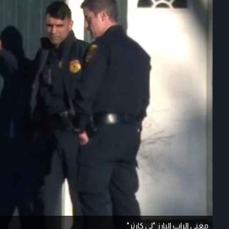
مغني الراب البارز "لي كارتر"