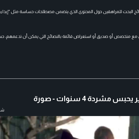
نتائج البحث للمراهقين حول المحتوى الذي يتضمن مصطلحات حساسة مثل "إيذاء
 مع متخصص أو صديق أو استعراض قائمة بالنصائح التي يمكن أن تدعمهم، ح
دة 4 سنوات - صورة
شار