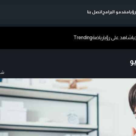
ؤيا
مقدمو البرامج
اتصل بنا
يا
شاهد على رؤيا
رياضة
Trending
و
شار