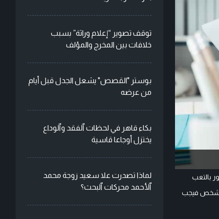
توقف تصوير “إعلام وراثة” بسبب
خلافات بين المخرج والمؤلف
بوستر "القصص" يشعل الجدل قبل أيام
من عرضه
بكاء قاهر في لحظات ٱلفقد وٱلوداع
يختزل أوجاعا قاسية
لماذا تصدرت علا سعيد زوجة محمد
ر بالتعب
ٱلأحمد محركات ٱلبحث؟
ه الشخص فيجب