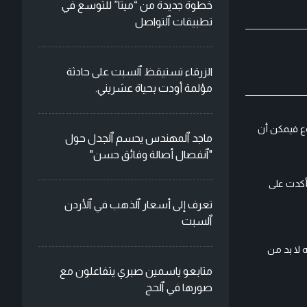
خطوة جديدة من “ميتا” للتوسع في
تطبيقات ٱلتواصل
الزرقاء تستيقظ ٱلسبت على حادثة
مؤلمة أودت بحياة عشريني.
 بد من معرفة السبب الذي خصوصا اذا كان اقل من 3 مرات بالاسبوع فيمكن أن
ماجد ٱلمهندس يحسم ٱلجدل حول
"ٱنفصال أصالة وفائق حسن"
 و D وأهم المعادن هو الحديد .وأكدت على
تعرف إلى أسعار ٱلذهب في ٱلأردن
ٱلسبت
 لا بد من
متابعو ياسمين صبري يتفاعلون مع
صورها في ٱلحج