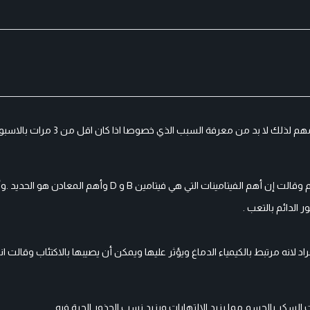
وأكدت الأرق الذي يصيب الأشخاص يمنعهم من النوم ويؤثر على جودة نومهم لذلك لا
وبينت أن نقص الفيتامينات والمعادن تؤثر على صحة الجسم وطاقته والنوم وقالت إن أهم الفيتامينات التي هي فيتامين B
الدائم بالتعب .
نه مرتبط بالكيمياء الدماغ ويؤثر عليها ويمكن أن يصيبها بالاكتئاب وقالت انه
السكر بالجسم مما يزيد الالتهابات ويزيد نسب الجذور الحرة فيه.