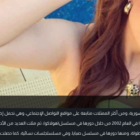
ية، ومن أكثر الممثلات متابعة على مواقع التواصل الإجتماعي، وهي تحمل إض
مواطنتها السورية الجوازالجزائرينسبة لوالدتها، بدأت مشوارها الفني تحديدا في العام 2002 من خلال دورها في مسلسل(هولاكو)، ثم مثلت العد