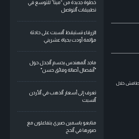
خطوة جديدة من “ميتا” للتوسع في
تطبيقات ٱلتواصل
الزرقاء تستيقظ ٱلسبت على حادثة
مؤلمة أودت بحياة عشريني.
ماجد ٱلمهندس يحسم ٱلجدل حول
"ٱنفصال أصالة وفائق حسن"
نا لكم أبرز إطلالات نسرين طافش خلال
تعرف إلى أسعار ٱلذهب في ٱلأردن
ٱلسبت
متابعو ياسمين صبري يتفاعلون مع
صورها في ٱلحج