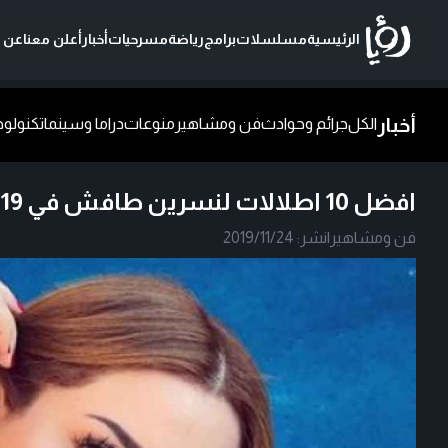
الرئيسية
مسلسلات
برامج
رياضة
مسرحيات
أخبار
أعلن معنا
عن ر
أخبار
الكل
جرائم وحوادث
فن ومشاهير
منوعات
دراما وسينما
تكنولوج
افضل 10 اطلالات لنسرين طافش في 2019
فن ومشاهير
|
نشر:
2019/11/24