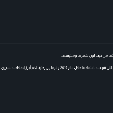
تها من حيث لون شعرها وملابسها.
وقد شاهدنا نسرين طافش بإطلالات منها الجريئة، الكلاسيكية والكاجوال التي تنوعت باعتمادها خلال عام 2019 وفيما يلي إختر