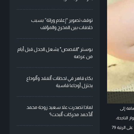
توقف تصوير “إعلام وراثة” بسبب
خلافات بين المخرج والمؤلف
بوستر "القصص" يشعل الجدل قبل أيام
من عرضه
بكاء قاهر في لحظات ٱلفقد وٱلوداع
يختزل أوجاعا قاسية
لماذا تصدرت علا سعيد زوجة محمد
افة إلى
ٱلأحمد محركات ٱلبحث؟
يد من الأدوار الناجحة،
، وتوالت بعدها أعمال البطولة، ومنها دورها في مسلسل صبايا، وفي مسلسلجلسات نسائية، كما حصلت على الرتبة 79