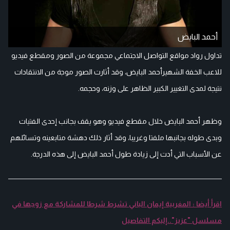
أحمد البايض
تداول رواد مواقع التواصل الاجتماعي مجموعة من الصور ومقطع فيديو
للاعب الخفة الشهيرأحمد البايض، وقد أثارت الصور موجة من الانتقادات
نتيجة لمدى التغيير الكبير الظاهر على وزنه، وحجمه.
وظهر أحمد البايض خلال مقطع فيديو وهو يقف بجانب إحدى الفتيات
وبدى طوله بجانبها ملفتا وغريبا، وقد أثار ذلك دهشة متابعينه وتسائلهم
عن الأسباب التي أدت إلى زيادة طول أحمد البايض إلى هذه الدرجة.
اقرأ أيضا : المغربية إيمان الباني تشرط شرطا للمشاركة مع زوجها في
مسلسل "عزيز"..إليكم التفاصيل