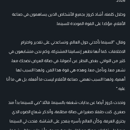
2026.
وخلال كلمته، أشاد كروز بجميع الأشخاص الذين يساهمون في صناعة
الأفلام، مؤكدا على القوة الموحدة للسينما.
وقال: "السينما تأخذني حول العالم، وتساعدني على تقدير واحترام
الاختلافات. كما أنها تظهر إنسانيتنا المشتركة، وكم نحن متشابهون في
كثير من النواحي. بغض النظر عن أصولنا، في صالة العرض نضحك معا،
نشعر معا، ونأمل معا، وهذه هي قوة هذا الفن. ولهذا السبب لها
أهمية، ولهذا السبب تهمني. صناعة الأفلام ليست ما أفعله، بل هي ما أنا
عليه."
وتحدث كروز أيضا عن بدايات شغفه بالسينما، قائلا:"حبي للسينما بدأ منذ
صغري. كنت طفلا صغيرا في صالة مظلمة، وأتذكر شعاع الضوء الذي
يخترق الغرفة، وكأن العالم بأسره ينفجر على الشاشة. فتحت لي السينما