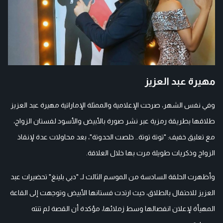
مهيرة عبد العزيز
وفي نفس الشهر، صرحت الإعلامية والممثلة الإماراتية مهيرة عبد العزيز
طلاقها بطريقة رمزية عبر نشر صورة بالأبيض والأسود لفستان الزواج،
مع تعليق خفيف: "توتة توتة.. خلصت الحدوتة"، بعد محاولات عدة لإنقاذ
الزواج وذكريات طويلة مرت بها خلال العلاقة.
وأظهرت الحلقة السادسة من الموسم الثالث لـ "دبي بلينغ" تحضيرات عبد
العزيز للاحتفال بالطلاق، حيث ارتدت فستانها الأبيض وتوجهت إلى القاعة
المهيأة لإعلان انفصالها وسط زملائها، مؤكدة أن القصة لم تنته