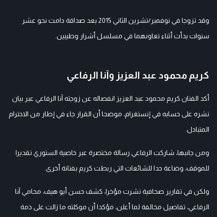
وقد تزوجا في نوفمبر/تشرين الثاني 2015 بعد صداقة دامت نحو عشر
سنوات بدأت أثناء تعاونهما في مسلسل أشرار وطيبين.
كريم محمود عبد العزيز وآنا الرفاعي
أكد الفنان كريم محمود عبد العزيز انفصاله عن زوجته آنا الرفاعي عبر بيان
نشره على حسابه في إنستغرام، موضحا أن القرار جاء في إطار من الاحترام
المتبادل.
ومن جانبها، شاركت الرفاعي رسالة مختصرة عبر خاصية الستوري تقديرا
للموقف، وضاعة حدا للشائعات التي ربطت كريم بفنانة أخرى.
ولكن في تقارير صحافية نشرت مؤخرا، كشف حسن أبو هيف، محامي آنا
الرفاعي، تفاصيل مخالفة لما أعلن، مؤكدا أن موكلته ما زالت على ذمة