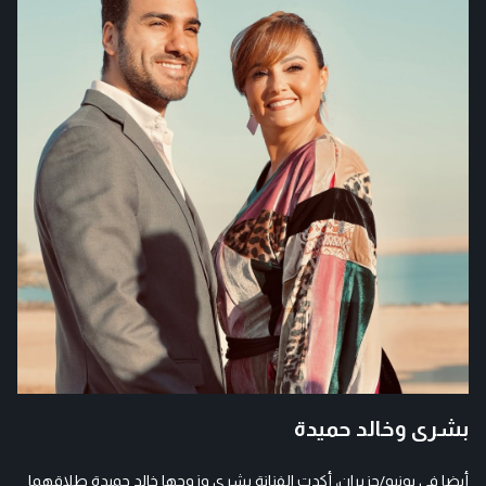
بشرى وخالد حميدة
أيضا في يونيو/حزيران، أكدت الفنانة بشرى وزوجها خالد حميدة طلاقهما