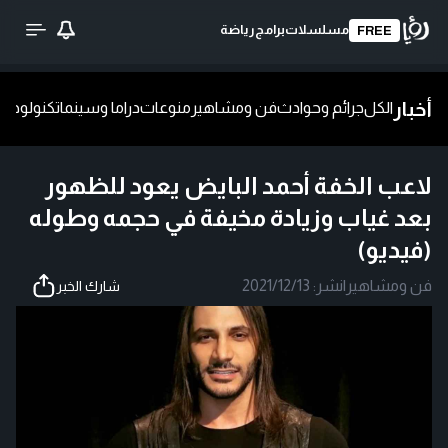
مسلسلات
برامج
رياضة
FREE
أخبار
الكل
جرائم وحوادث
فن ومشاهير
منوعات
دراما وسينما
تكنولوجيا
ش
لاعب الخفة أحمد البايض يعود للظهور
بعد غياب وزيادة مخيفة في حجمه وطوله
(فيديو)
فن ومشاهير
|
نشر:
2021/12/13
شارك الخبر