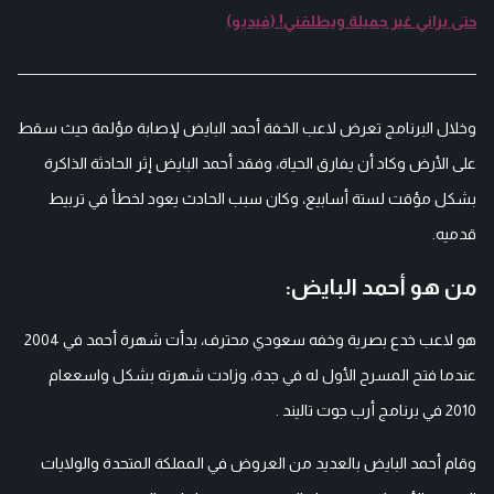
حتى يراني غير جميلة ويطلقني! (فيديو)
وخلال البرنامج تعرض لاعب الخفة أحمد البايض لإصابة مؤلمة حيث سقط
على الأرض وكاد أن يفارق الحياة، وفقد أحمد البايض إثر الحادثة الذاكرة
بشكل مؤقت لستة أسابيع، وكان سبب الحادث يعود لخطأ في تربيط
قدميه.
من هو أحمد البايض:
هو لاعب خدع بصرية وخفه سعودي محترف، بدأت شهرة أحمد في 2004
عندما فتح المسرح الأول له في جدة، وزادت شهرته بشكل واسععام
2010 في برنامج أرب جوت تاليند .
وقام أحمد البايض بالعديد من العروض في المملكة المتحدة والولايات