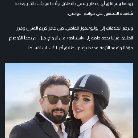
زوجها ولم تتلق أي إخطار رسمي بالطلاق، وأنها فوجئت بالخبر بعدما
شاهده الجمهور على مواقع التواصل.
وترجع الخلافات إلى يوليو/تموز الماضي، حين غادر كريم المنزل وقرر
الطلاق غيابيا بحجة حاجته إلى «استراحة» من الزواج، قبل أن تهدأ الأوضاع
مؤقتا وتعود الأزمة مجددا بإعلان طلاق آخر للأسباب نفسها.