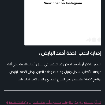
View post on Instagram
إصابة لاعب الخفة أحمد البايض :
الجدير بالذكر أن أحمد البايض قد اشتهر في مجال ألعاب الخفة وفي آلية
عرضه للألعاب بشكل جميل وملفت وخادع للعين، وكان لأحمد البايض
برنامج "خفة" متخصص في الخداع البصري والذي لاقى نجاحا باهرا.
اقرأ أيضا : شيرين عبد الوهاب تصرح: أحب حسام حبيب وحلقت شعري