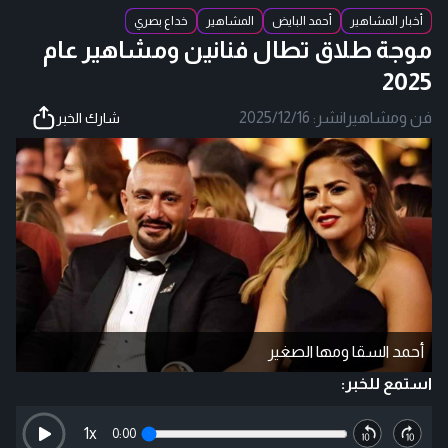
أخبار المشاهير
أحمد البايض
المشاهير
خداع بصري
موجة طلاق تطال فنانين ومشاهير عام
2025
فن ومشاهير
|
نشر:
2025/12/16
شارك الخبر
أحمد السقا ومها الصغير
استمع للخبر:
1
x
0:00