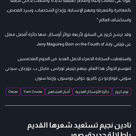
عيونا على ثقافات وحياة ومناظر طبيعية جديدة، وأشعلت بداخلي شغفا
بالمغامرة والمعرفة وفهم الإنسانية، وإبداع الشخصيات، وسرد القصص،
واستكشاف العالم."
وقد ترشح كروز في السابق لأربعة جوائز أوسكار، منها جائزة أفضل ممثل
عن فيلمي Born on the Fourth of July وJerry Maguire.
واستقطبت السجادة الحمراء للحفل العديد من النجوم المتحمسين
لموسم الجوائز هذا العام، بينهم جينيفر لورانس، مايكل ب. جوردان، سيدني
سويني، ليوناردو دي كابريو، دواين جونسون، وإيما ستون.
توم كروز
جائزة الأوسكار الفخرية
أخبار المشاهير
Tom Cruise
Oscar
نادين نجيم تستعيد شعرها القديم
بإطلالة جديدة- صور