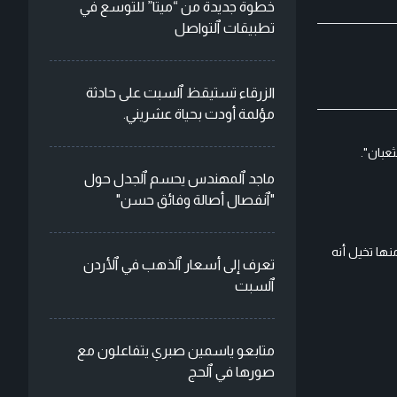
خطوة جديدة من “ميتا” للتوسع في
تطبيقات ٱلتواصل
الزرقاء تستيقظ ٱلسبت على حادثة
مؤلمة أودت بحياة عشريني.
عبان".
ماجد ٱلمهندس يحسم ٱلجدل حول
"ٱنفصال أصالة وفائق حسن"
ها تخيل أنه
تعرف إلى أسعار ٱلذهب في ٱلأردن
ٱلسبت
متابعو ياسمين صبري يتفاعلون مع
صورها في ٱلحج