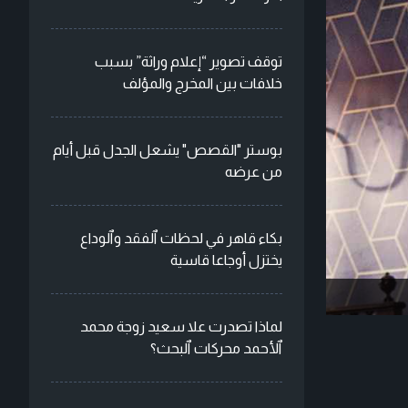
توقف تصوير “إعلام وراثة” بسبب
خلافات بين المخرج والمؤلف
بوستر "القصص" يشعل الجدل قبل أيام
من عرضه
بكاء قاهر في لحظات ٱلفقد وٱلوداع
يختزل أوجاعا قاسية
لماذا تصدرت علا سعيد زوجة محمد
ٱلأحمد محركات ٱلبحث؟