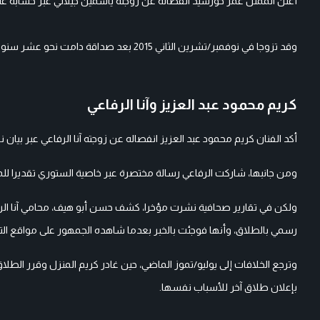
أعلن الممثل عمر خورشيد انفصاله عن زوجته ياسمين جيلاني عبر حسابه على
وقد تزوجا في نوفمبر/تشرين الثاني 2015 بعد صداقة دامت نحو عشر سنوات بدأت أثناء تعاونهما في مسلسل أشرار وطيبين.
كريم محمود عبد العزيز وآنا الرفاعي
أكد الفنان كريم محمود عبد العزيز انفصاله عن زوجته آنا الرفاعي عبر بيان 
ومن جانبها، شاركت الرفاعي رسالة مختصرة عبر خاصية الستوري تقديرا للم
ولكن في تقارير صحافية نشرت مؤخرا، كشف حسن أبو هيف، محامي آنا الرفا
رسمي بالطلاق، وأنها فوجئت بالخبر بعدما شاهده الجمهور على مواقع ال
وترجع الخلافات إلى يوليو/تموز الماضي، حين غادر كريم المنزل وقرر الطلاق 
بإعلان طلاق آخر للأسباب نفسها.