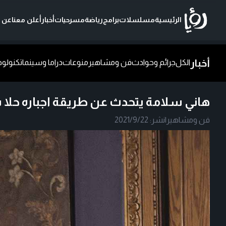
الرئيسية
مسلسلات
برامج
رياضة
مسرحيات
أخبار
أعلن معنا
عن ر
أخبار
الكل
جرائم وحوادث
فن ومشاهير
منوعات
دراما وسينما
تكنولوج
هاني سلامة يتحدث عن طريقة اجباره حلا شي
فن ومشاهير
|
نشر:
2021/9/22