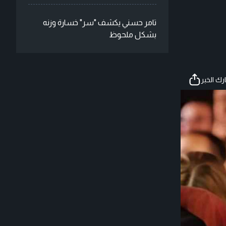
تامر حسني يكشف "سر" خسارة وزنه
بشكل ملحوظ
ك الخبر