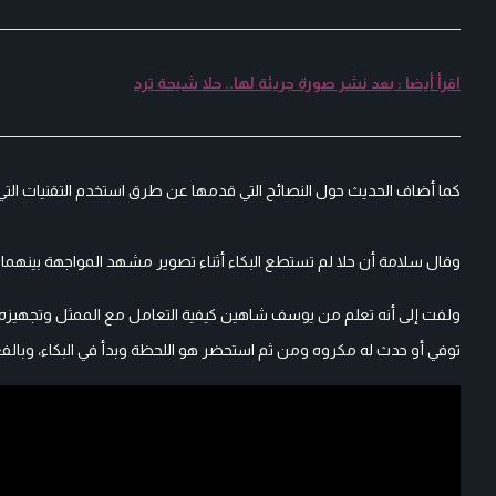
اقرأ أيضا : بعد نشر صورة جريئة لها.. حلا شيحة ترد
كما أضاف الحديث حول النصائح التي قدمها عن طرق استخدم التقنيات التي ع
وقال سلامة أن حلا لم تستطع البكاء أثناء تصوير مشهد المواجهة بينهما وال
ولفت إلى أنه تعلم من يوسف شاهين كيفية التعامل مع الممثل وتجهيزه للد
توفي أو حدث له مكروه ومن ثم استحضر هو اللحظة وبدأ في البكاء، وبال