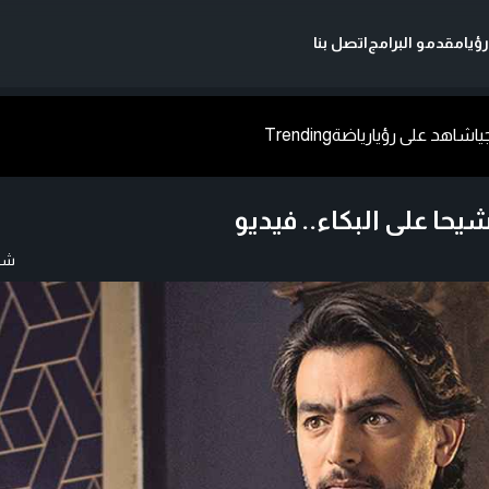
ؤيا
مقدمو البرامج
اتصل بنا
يا
شاهد على رؤيا
رياضة
Trending
حا على البكاء.. فيديو
شار