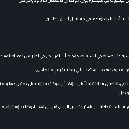
 فيسبوك في سبتمبر/أيلول، مؤكدا أن الانفصال تم بالود والتراضي.
نشره على حسابه في إنستغرام، موضحا أن القرار جاء في إطار من الاحترام المتباد
وقف، وضاعة حدا للشائعات التي ربطت كريم بفنانة أخرى.
عي، تفاصيل مخالفة لما أعلن، مؤكدا أن موكلته ما زالت على ذمة زوجها ولم ت
تواصل.
غيابيا بحجة حاجته إلى «استراحة» من الزواج، قبل أن تهدأ الأوضاع مؤقتا وتعود ا