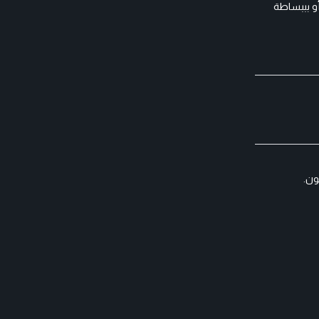
 أو بببساطة
ون.