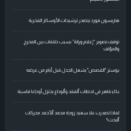
هاريسون فورد يتصدر ترشيحات الأوسكار الفخرية
توقف تصوير “إعلام وراثة” بسبب خلافات بين المخرج
والمؤلف
بوستر "القصص" يشعل الجدل قبل أيام من عرضه
بكاء قاهر في لحظات ٱلفقد وٱلوداع يختزل أوجاعا قاسية
لماذا تصدرت علا سعيد زوجة محمد ٱلأحمد محركات
ٱلبحث؟