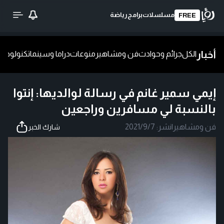
مسلسلات
برامج
رياضة
FREE
أخبار
الكل
جرائم وحوادث
فن ومشاهير
منوعات
دراما وسينما
تكنولوجيا
ش
إيمي سمير غانم في رسالة لوالديها: إنتوا
بالنسبة لي مسافرين وراجعين
فن ومشاهير
|
نشر:
2021/9/7
شارك الخبر