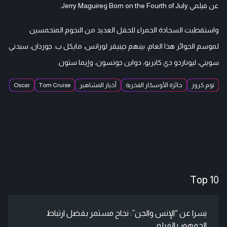
عن فيلمي Born on the Fourth of July وJerry Maguire.
واستقطبت السجادة الحمراء للحفل العديد من النجوم المتحمسين
لموسم الجوائز هذا العام، بينهم جينيفر لورانس، مايكل ب. جوردان، سيدني
سويني، ليوناردو دي كابريو، دواين جونسون، وإيما ستون.
توم كروز
جائزة الأوسكار الفخرية
أخبار المشاهير
Tom Cruise
Oscar
Top 10
يسرا عن “الإنس والجن”: نجاح مستمر بفضل ارتباط
الجمهور بالفيلم