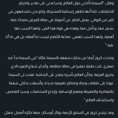
وقال: "السينما تأخذني حول العالم، وتساعدني على تقدير واحترام
الاختلافات. كما أنها تظهر إنسانيتنا المشتركة، وكم نحن متشابهون في
كثير من النواحي. بغض النظر عن أصولنا، في صالة العرض نضحك معا،
نشعر معا، ونأمل معا، وهذه هي قوة هذا الفن. ولهذا السبب لها
أهمية، ولهذا السبب تهمني. صناعة الأفلام ليست ما أفعله، بل هي ما أنا
عليه."
وتحدث كروز أيضا عن بدايات شغفه بالسينما، قائلا:"حبي للسينما بدأ منذ
صغري. كنت طفلا صغيرا في صالة مظلمة، وأتذكر شعاع الضوء الذي
يخترق الغرفة، وكأن العالم بأسره ينفجر على الشاشة. فتحت لي السينما
عيونا على ثقافات وحياة ومناظر طبيعية جديدة، وأشعلت بداخلي شغفا
بالمغامرة والمعرفة وفهم الإنسانية، وإبداع الشخصيات، وسرد القصص،
واستكشاف العالم."
وقد ترشح كروز في السابق لأربعة جوائز أوسكار، منها جائزة أفضل ممثل