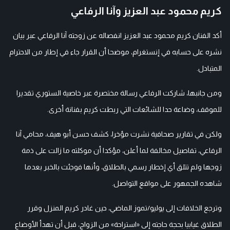
كريم محمود عبد العزيز وآنا الرفاعي
أكد الفنان كريم محمود عبد العزيز انفصاله عن زوجته آنا الرفاعي عبر بيان
نشره على حسابه في إنستغرام، موضحا أن القرار جاء في إطار من الاحترام
المتبادل.
ومن جانبها، شاركت الرفاعي رسالة مختصرة عبر خاصية الستوري تقديرا
للموقف، وضاعة حدا للشائعات التي ربطت كريم بفنانة أخرى.
ولكن في تقارير صحافية نشرت مؤخرا، كشف حسن أبو هيف، محامي آنا
الرفاعي، تفاصيل مخالفة لما أعلن، مؤكدا أن موكلته ما زالت على ذمة
زوجها ولم تتلق أي إخطار رسمي بالطلاق، وأنها فوجئت بالخبر بعدما
شاهده الجمهور على مواقع التواصل.
وترجع الخلافات إلى يوليو/تموز الماضي، حين غادر كريم المنزل وقرر
الطلاق غيابيا بحجة حاجته إلى «استراحة» من الزواج، قبل أن تهدأ الأوضاع