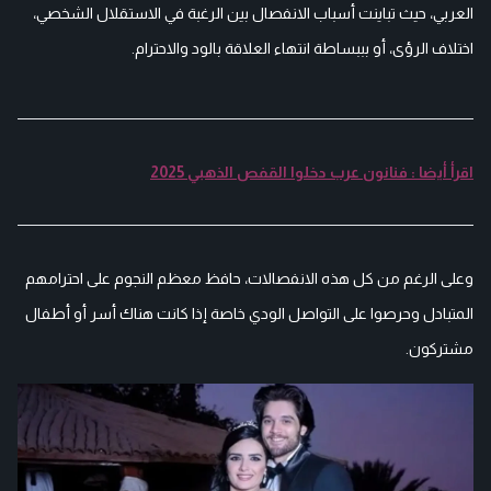
العربي، حيث تباينت أسباب الانفصال بين الرغبة في الاستقلال الشخصي،
اختلاف الرؤى، أو بببساطة انتهاء العلاقة بالود والاحترام.
اقرأ أيضا : فنانون عرب دخلوا القفص الذهبي 2025
وعلى الرغم من كل هذه الانفصالات، حافظ معظم النجوم على احترامهم
المتبادل وحرصوا على التواصل الودي خاصة إذا كانت هناك أسر أو أطفال
مشتركون.