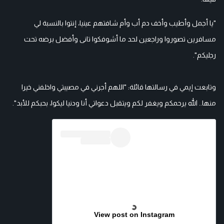
"يا أجمل وأطيب وأخف دم أب وأم شافتهم عينيا، إنتوا بالنسبة لي
مسافرين تصوروا وراجعين لحد ما أشوفكوا تانى وأفضل برضه تحت
رجليكم".
وتابعت إيمي في رسالتها قائلة: "اللهم أجرني في مصيبتي واخلفني خيرا
منها.. الله يرحمكم ويغفر لكم ويتقبل دعواتي أنا ودنيا ليكوا، بحبكم للأبد".
View post on Instagram