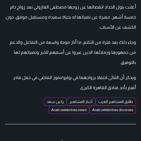
أعلنت بتول الحداد انفصالها عن زوجها مصطفى الغازولي بعد زواج دام
خمسة أشهر، معبرة عن تمنياتها له بحياة سعيدة ومستقبل موفق، دون
الكشف عن الأسباب.
وجاء ذلك بعد فترة من التكتم، ما أثار موجة واسعة من التفاعل والدعم
من جمهورها وزملائها، الذين عبروا عن أسفهم للخبر وتمنياتهم لها
بالتوفيق.
ويذكر أن الثنائي احتفلا بزواجهما في يوليو/تموز الماضي في حفل فاخر
أقيم بأحد فنادق القاهرة الكبرى.
طلاق المشاهير العرب
أخبار المشاهير
ركين سعد
Arab celebrities news
Arab celebrities divorces