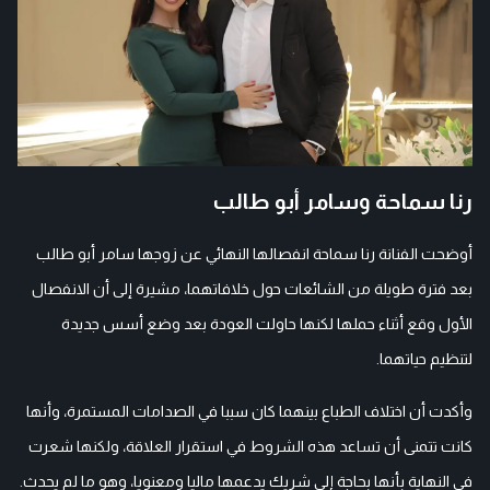
رنا سماحة وسامر أبو طالب
أوضحت الفنانة رنا سماحة انفصالها النهائي عن زوجها سامر أبو طالب
بعد فترة طويلة من الشائعات حول خلافاتهما، مشيرة إلى أن الانفصال
الأول وقع أثناء حملها لكنها حاولت العودة بعد وضع أسس جديدة
لتنظيم حياتهما.
وأكدت أن اختلاف الطباع بينهما كان سببا في الصدامات المستمرة، وأنها
كانت تتمنى أن تساعد هذه الشروط في استقرار العلاقة، ولكنها شعرت
في النهاية بأنها بحاجة إلى شريك يدعمها ماليا ومعنويا، وهو ما لم يحدث.