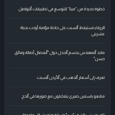
خطوة جديدة من “ميتا” للتوسع في تطبيقات ٱلتواصل
الزرقاء تستيقظ ٱلسبت على حادثة مؤلمة أودت بحياة
عشريني.
ماجد ٱلمهندس يحسم ٱلجدل حول "ٱنفصال أصالة وفائق
حسن"
تعرف إلى أسعار ٱلذهب في ٱلأردن ٱلسبت
متابعو ياسمين صبري يتفاعلون مع صورها في ٱلحج
تامر حسني يكشف "سر" خسارة وزنه بشكل ملحوظ