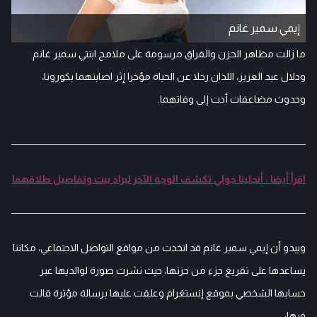
إيمي سمير غانم
ما زالت مظاهر الحزن والفراق مرسومة على ملامح ابنتي سمير غانم
ودلال عبد العزيز، اللذان رحلا عن الحياة مؤخرا إثر اصابتهما بكورونا،
وحدوث مضاعفات أدت إلى وفاتهما.
اقرأ أيضا : أنجلينا جولي تكشف الوجه الآخر لبراد بيت وتفاصيل طلاقهما
ويبدو أن إيمي سمير غانم قد اتخذت من مواقع التواصل الاجتماعي، مكاننا
يساعدها على تفريغ جزء من حزنها، حيث نشرت صورة لوالديها عبر
حسابها الشخصي بموقع إنستغرام وعلقت عليها برسالة مؤثرة قالت
فيها: