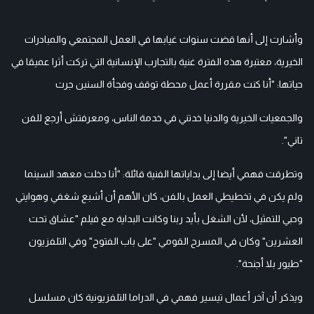
وأشارت إلى أنها قضت سنوات غيابها في العمل المجتمعي والمبادرات
الخيرية، معتبرة هذه الفترة غنية بالتجارب الإنسانية التي تركت أثرا عميقا في
حياتها: "أنا كنت مقررة أعمل محطة توقف وفجأة السنين جرت
والجمعيات الخيرية والدنيا خدتني في خدمة الناس، ومعرفتش أرجع للفن
تاني".
وتطرقت فهمي أيضا إلى بداياتها الفنية قائلة: "أنا دخلت معهد السينما
ولم يكن في تخطيطي العمل بالفن، كان الأهم أن أشبع شغفي وهوايتي
وحبي للتمثيل، لأن الشغل بأيد ربنا وكانت البداية مع فيلم "عشاق تحت
العشرين" وكان في المسرح القومي "على باب الفتوح" وفي التلفزيون
"طيور بلا أجنحة".
ويذكر أن آخر أعمال تيسير فهمي في الدراما التلفزيونية كان مسلسل