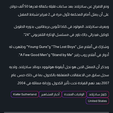
وتم الافراج عن ساذرلاند بعد ساعات قليلة بكفالة قدرها 50 ألف دولار،
على أن يمثل أمام المحكمة لأول مرة في 2 فبراير/شباط المقبل.
ويعرف ساذرلاند، المولود في كنادا لأبوين بريطانيين، بدوره الطويل
كوكيل فيدرالي جاك باور في مسلسل الإثارة التلفزيوني "24".
وشارك في أفلام مثل "The Lost Boys" و"Young Guns" وظهرت له
أدوار في أفلام روب راينر "Stand by Me" و"A Few Good Men".
ويذكر أن الممثل الابن هو نجل أيقونة هوليوود دونالد ساذرلاند، ولديه
سجل سابق من الاعتقالات المتعلقة بالكحول، بما في ذلك حبس عام
2007 بعد تهم القيادة تحت تأثير الكحول، وإدانة مماثلة في 2004.
كِيْفِرْ ساذرلاند
الولايات المتحدة
أخبار المشاهير
Kiefer Sutherland
United States