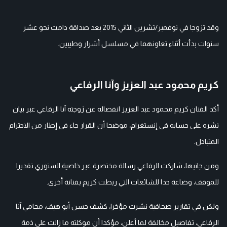
وقد تزوجا في نوفمبر/تشرين الثاني 2015 بعد صداقة دامت نحو عشر
سنوات بدأت أثناء تعاونهما في مسلسل أشرار وطيبين.
كريم محمود عبد العزيز وآنا الرفاعي
أكد الفنان كريم محمود عبد العزيز انفصاله عن زوجته آنا الرفاعي عبر بيان
نشره على حسابه في إنستغرام، موضحا أن القرار جاء في إطار من الاحترام
المتبادل.
ومن جانبها، شاركت الرفاعي رسالة مختصرة عبر خاصية الستوري تقديرا
للموقف، وضاعة حدا للشائعات التي ربطت كريم بفنانة أخرى.
ولكن في تقارير صحافية نشرت مؤخرا، كشف حسن أبو هيف، محامي آنا
الرفاعي، تفاصيل مخالفة لما أعلن، مؤكدا أن موكلته ما زالت على ذمة