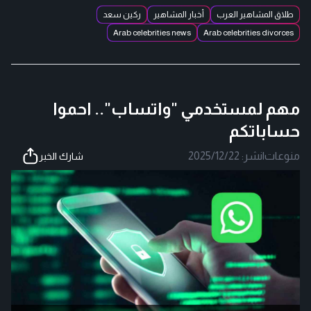
طلاق المشاهير العرب
أخبار المشاهير
ركين سعد
Arab celebrities news
Arab celebrities divorces
مهم لمستخدمي "واتساب".. احموا
حساباتكم
منوعات
|
نشر:
2025/12/22
شارك الخبر