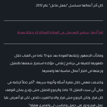
كان آخر أعمالها مسلسل "بفعل فاعل" عام 2012.
اقرأ أيضا : سامح الصريطي في العناية المركزة إثر وعكة صحية
وفاجأت الجمهور بإعلانها العودة بعد نحو 13 عاما من الغياب خلال
ظهورها كضيفة في برنامج إعلامي، مؤكدة استمرار شغفها بالتمثيل
ورغبتها في اختيار أعمال مناسبة لها ولعمرها.
وكشفت فهمي خلال فقرة أسئلة وأجوبة سريعة: "أكبر خطأ ارتكبته في
حياتي أني سبت التمثيل 13 عاما، والرجوع للتمثيل مش بإيدي يمكن التوقف
كان قرار، ولكن الرجوع مش قرار والدنيا اتغيرت خلاص، لكن لو أتعرض عليا
عمل قيم ودور فني جميل ومناسب لي ولعمري هقبله".