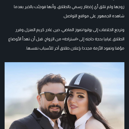
زوجها ولم تتلق أي إخطار رسمي بالطلاق، وأنها فوجئت بالخبر بعدما
شاهده الجمهور على مواقع التواصل.
وترجع الخلافات إلى يوليو/تموز الماضي، حين غادر كريم المنزل وقرر
الطلاق غيابيا بحجة حاجته إلى «استراحة» من الزواج، قبل أن تهدأ الأوضاع
مؤقتا وتعود الأزمة مجددا بإعلان طلاق آخر للأسباب نفسها.