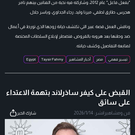
"بفعل فاعل" عام 2012، وشاركته فيه نخبة من الفنانين بينهم تامر
هجرس، طارق لطفي، ميرنا وليد، رجاء الجداوي، وياسر جلال.
وناقش العمل قصة عبير التي تكتشف خيانة زوجها الذي تورط في أعمال
ضد وطنها بعد هروبه بالقروض، فتضطر لإبلاغ السلطات المختصة
لمتابعة التفاصيل وكشف خيانته.
تيسير فهمي
مصر
أخبار المشاهير
Taysir Fahmy
Egypt
القبض على كيفر ساذرلاند بتهمة الاعتداء
على سائق
فن ومشاهير
|
نشر:
2026/1/14
شارك الخبر