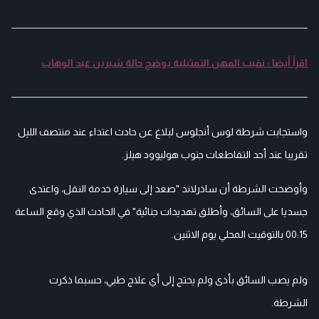
اقرأ أيضا : نقيب المهن التمثيلية يوضح حالة شيرين عبد الوهاب
واستجابت شرطة لوس أنجلوس لبلاغ عن حادث اعتداء عند منتصف الليل
تقريبا عند أحد التقاطعات جنوب هوليوود هيلز.
وأوضحت الشرطة أن ساذرلاند "صعد إلى سيارة خدمة النقل، واعتدى
جسديا على السائق، وأطلق تهديدات جنائية" في الحادث الذي وقع الساعة
00:15 بالتوقيت المحلي يوم الاثنين.
ولم يصب السائق بأذى ولم يحتج إلى أي علاج طبي، حسبما ذكرت
الشرطة.