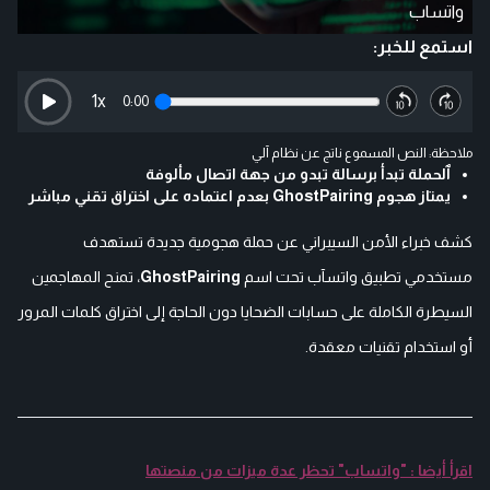
واتساب
استمع للخبر:
1
x
0:00
ملاحظة: النص المسموع ناتج عن نظام آلي
ٱلحملة تبدأ برسالة تبدو من جهة اتصال مألوفة
يمتاز هجوم GhostPairing بعدم اعتماده على اختراق تقني مباشر
كشف خبراء الأمن السيبراني عن حملة هجومية جديدة تستهدف
مستخدمي تطبيق واتسآب تحت اسم
GhostPairing
، تمنح المهاجمين
السيطرة الكاملة على حسابات الضحايا دون الحاجة إلى اختراق كلمات المرور
أو استخدام تقنيات معقدة.
اقرأ أيضا : "واتساب" تحظر عدة ميزات من منصتها