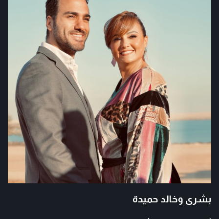
بشرى وخالد حميدة