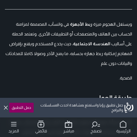
ويستغل الهجوم ميزة
ربط الأجهزة
في واتسآب، المصممة لمزامنة
الحساب بين الهاتف والمتصفحات أو التطبيقات الأخرى. وتعتمد الحملة
على أساليب
الهندسة الاجتماعية
، حيث يخدع المستخدم ويقنع بإقراض
المهاجم إمكانية ربط جهازه بحسابه، ما يمنح الآخر وصولا كاملا للمحادثات
والبيانات دون علم
الضحية.
طريقة العمل
حمل تطبيق رؤيا واستمتع بمشاهدة احدث المسلسلات
حمل التطبيق
والبرامج
تبدأ الحملة برسالة تبدو من جهة اتصال مألوفة، تحتوي على رابط يوهم
المستخدم أنه صورة أو محتوى مهم. عند النقر، يوجه الضحية إلى صفحة
الرئيسية
تصفح
مباشر
قائمتي
المزيد
مزيفة تشبه واجهة فيسبوك، تطلب التحقق قبل عرض المحتوى.