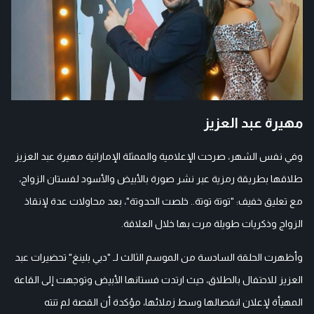
مهيرة عبد العزيز
وفي نفس الشهر، صرحت الإعلامية والممثلة الإماراتية مهيرة عبد العزيز
طلاقها بطريقة رمزية عبر نشر صورة بالأبيض والأسود لفستان الزواج،
مع تعليق خفيف: "توتة توتة.. خلصت الحدوتة"، بعد محاولات عدة لإنقاذ
الزواج وذكريات طويلة مرت بها خلال العلاقة.
وأظهرت الحلقة السادسة من الموسم الثالث لـ "دبي بلينغ" تحضيرات عبد
العزيز للاحتفال بالطلاق، حيث ارتدت فستانها الأبيض وتوجهت إلى القاعة
المهيأة لإعلان انفصالها وسط زملائها، مؤكدة أن القصة لم تنته