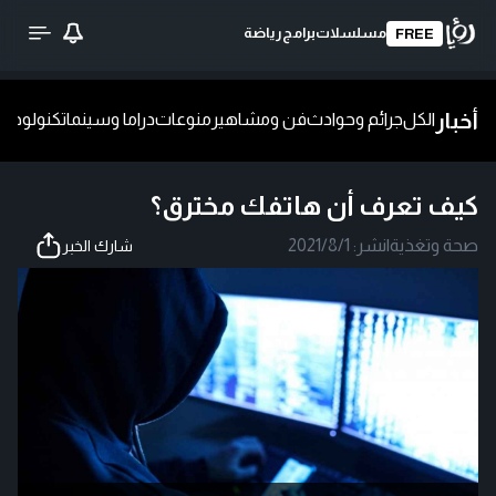
مسلسلات
برامج
رياضة
FREE
أخبار
الكل
جرائم وحوادث
فن ومشاهير
منوعات
دراما وسينما
تكنولوجيا
ش
كيف تعرف أن هاتفك مخترق؟
صحة وتغذية
|
نشر:
2021/8/1
شارك الخبر