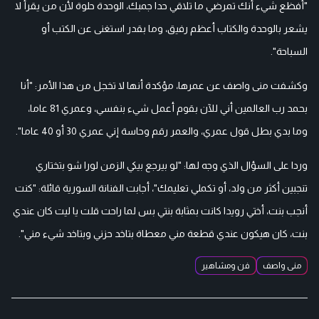
"أفظع شيء أنك تمرضي ما تلاقي حدا جمبك، الوحدة حلوة لأن من يقرأ لا
يشعر بالوحدة والكتاب أعظم رفيق، وما بقدر استغنى عن الكتب أو
السباحة".
وكشفت منى واصف عن عمرها، مؤكدة أنها لا تخجل من هذا الأمر: "أنا
بحمد رب العالمين أني للآن بقوم أعمل شيء بنفسي، وعمري 81 عاما،
وما بدي بطل قول عمري، والعمر رقم وحاسة إني عمري 30 أو 40 عاما".
وردا على السؤال الذي وجه لها: "لو بيرجع بيكي الزمن لورا شو بتختاري
تنجبين أكثر من ولد، أو تكملي تعليمك"، أجابت الفنانة السورية قائلة: "كنت
أنجب بنت، أختي رويدا كانت بمثابة بنتي بس لما راحت قلت يا ليت كان عندي
بنت، كان هيكون عندي قطعة مني معطاة بتاخد حزني وبتاخد شيء مني".
منى واصف
فن ومشاهير