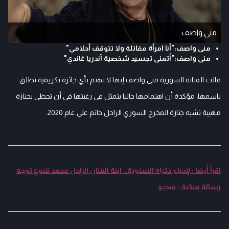
منى واصف
منى واصف:"أنا امرأة مقاتلة ولا تتوقف أحلامي"
منى واصف:"أتمنى تجسيد شخصية آندريا غاندي"
قالت الفنانة السورية منى واصف إنها لا تهتم بأي جائزة تكريمية تطلق
باسمها، مؤكدة أن اهتمامها حاليا يتمثل في رغبتها في أن تحظى بجنازة
مهيبة تشبه جنازة المخرج السوري الراحل حاتم علي عام 2020.
اقرأ أيضا : لإحياء ذكراه السنوية.. ابنة الفنان الراحل محمد قنوع توجه
رسالة مبكية - فيديو