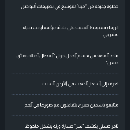
خطوة جديدة من “ميتا” للتوسع في تطبيقات ٱلتواصل
الزرقاء تستيقظ ٱلسبت على حادثة مؤلمة أودت بحياة
عشريني.
ماجد ٱلمهندس يحسم ٱلجدل حول "ٱنفصال أصالة وفائق
حسن"
تعرف إلى أسعار ٱلذهب في ٱلأردن ٱلسبت
متابعو ياسمين صبري يتفاعلون مع صورها في ٱلحج
تامر حسني يكشف "سر" خسارة وزنه بشكل ملحوظ