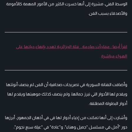
الوسط الفني، مشيرة إلى أنها خسرت الكثير من الأمور المهمة كالأمومة
والأصدقاء بسبب الفن.
اقرأ أيضا : مفاجآت صادمة.. فلة الجزائرية تهدد بإنهاء حياتها على
الهواء مباشرة
وأضافت الفنانة السورية في تصريحات صحافية أن الفن لم ينصف أنوثتها
ويقدم لها الأدوار التي تبرز جمالها، ولم ينصف كذلك موهبتها ويقدم لها
أدوار البطولة المطلقة.
وأشارت إلى أنها تمكنت من إحياء أدوار لها في في أذهان الجمهور، أبرزها
دور "أمل في مسلسل "جميل وهناء"، و"غادة" في "عيلة سبع نجوم"،