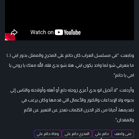
وتابعت: "في مسلسل العراب كان حاتم علي المخرج والممثل بدور ابني (..)
ما بتعرفي شو لما واحد يكون ابني، هلا شو بدي قله، الله معك يا روحي يا
امي يا حاتم".
وأردفت: "لا أتخيل انو بدي أعزي زوجته دلع أو أهله وأولادته والناس إلي
بحبوه ولا الإبداعات والكنوز والأعمال التي قدمها وكان يرغب في
تقديمها، أحيانا من كثر الحزن الكلمات تعجز عن التعبير عن الألم
والفقدان".
منى واصف
حاتم علي
المخرج حاتم علي
وفاة حاتم علي