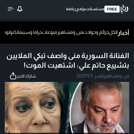
مسلسلات
برامج
رياضة
FREE
أخبار
الكل
جرائم وحوادث
فن ومشاهير
منوعات
دراما وسينما
تكنولوجيا
ش
الفنانة السورية منى واصف تبكي الملايين
بتشييع حاتم علي: اشتهيت الموت!
فن ومشاهير
|
نشر:
2021/1/3
شارك الخبر