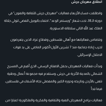
انطلاق مهرجان جرش
وانطلقت مساء الأربعاء فعاليات "مهرجان جرش للثقافة والفنون" في
دورته الـ38، تحت شعار "ويستمر الوعد"، احتفاء باليوبيل الفضي لتولي جلالة
الملك عبد الله الثاني سلطاته الدستورية.
وتتضامن فعالياتها مع أهالي فلسطين وقطاع غزة، الذين يتعرضون
لحرب إبادة جماعية منذ 7 تشرين الأول/أكتوبر الماضي على يد قوات
الاحتلال الإسرائيلي.
وبدأت فعاليات المهرجان بحفل الافتتاح الرسمي، الذي أقيم في المسرح
الشمالي بالمدينة الأثرية في جرش، وستقدم فيه مجموعة أعمال وطنية
تتغنى بالأردن وتاريخه ودوره الكبير والمفصلي تجاه الأشقاء في فلسطين،
فيما تبدأ
فعاليات برامج المهرجان الفنية والثقافية والفكرية والفلكلورية اعتبارا من