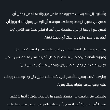
وأشارت إلى أنه بسبب صعوبة دفنها في قبر والدتها فهي يمكن أن
تدفن في مقبرة زوجها وحماتها، موضحة أن البعض يقول إنه لا يجوز أن
تدفن مع زوجها الراحل، مشددة على أنها لا تعلم صحة هذا الأمر: "ولا
أعلم عن الأمر، ولكن لا أملك أي وصية ثانية".
وحول خوفها على ابنها عمار حتى الآن، قالت منى واصف: "صار رجل
وقرارته بأيده، وتزوج مثل ما بده، وراح على أمريكا مثل ما بده، بس انا من
جواتي بخاف كأم، رغم أنه صار رجل ويتحمل مسئوليته بس ابني".
وتابعت: "كنت بتمنى ما أخسر ابني، لأنه شاب جميل ذكي جدا ومثقف وبخاف
عليه، وهو يعرف، بقوله بحبك بس".
وتحدثت منى واصف عن حقيقة شعورها بالوحدة، مؤكدة أنها لا تشعر
بهذا الأمر الآن، إلا أنها لا تتمنى أن تصاب بالمرض، وتبقى بمفردها قائلة: