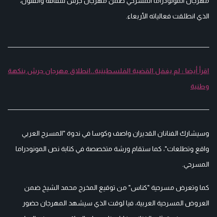
مهرجان المونودراما المسرحي ضمن مهرجان جرش للثقافة والفنون،
الذي انطلقت فعالياته الأربعاء.
اقرأ أيضا : لم يغفل القضية الفلسطينية..انطلاق مهرجان جرش بنكهة
وطنية
وسيشارك الفنانان القديران واصف وكوسا في ندوة "المسرح العربي
واقع وتطلعات"، كما ستقام ورشة متخصصة في كتابة نص المونودراما
المسرحي.
كما وتعرض مسرحية "كناس" من توقيع المخرج محمد الشيخ ضمن
العروض المسرحية العربية، فيا لوقت الذي سيشهد المهرجان حضور