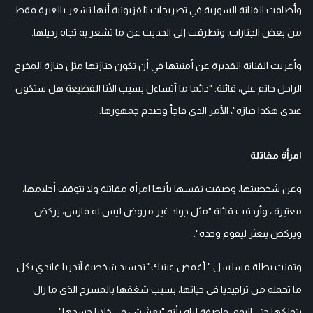
وأضافت الفنانة السورية في تصريحات تلفزيونية أنها تشعر بالغيرة فقط
من بعض الجنازات، وتطرقت إلى الحديث عن ما تشعر به تجاه رحيلها.
وأعربت الفنانة القديرة عن أمنيتها في أن تكون جنازتها مثل جنازة المخرج
الراحل حاتم علي، قائلة: "دائما ما أتساءل بسبب الأنا الفظيعة هل ستكون
عندي هكذا جنازة"، الأمر الذي فاجأ وصدم جمهورها.
امرأة مقاتلة
وعن شخصيتها، وصفت نفسها بأنها امرأة مقاتلة ولا تتوقف أحلامها،
معتبرة ، وأردفت قائلة "مثل جواد غير مروض ليس له فارس، يركض
ويركض يتعثر ليقوم وحده".
وتمنت بطلة مسلسل " أغمض عينيك" تجسيد شخصية آندريا غاندي بكل
ما تحمله من تراجيديا في حياتها، بسبب شغفها بالمسرح الذي ما زال
يتملكها حتى اليوم، واصفة إياه بأنه "يعشش في خلايا جسدها".