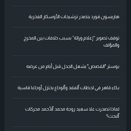
هاريسون فورد يتصدر ترشيحات الأوسكار الفخرية
توقف تصوير “إعلام وراثة” بسبب خلافات بين المخرج
والمؤلف
بوستر "القصص" يشعل الجدل قبل أيام من عرضه
بكاء قاهر في لحظات ٱلفقد وٱلوداع يختزل أوجاعا قاسية
لماذا تصدرت علا سعيد زوجة محمد ٱلأحمد محركات
ٱلبحث؟