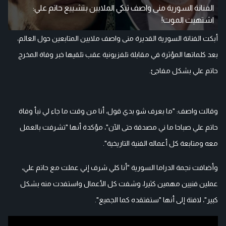
الفنانة السورية منى واصف تبكي الملايين بتشييع حاتم علي:
اشتهيت الموت!
أبكت الفنانة السورية القديرة منى واصف ملايين المتابعين حول العالم،
بعد كلماتها المؤثرة في مقابلة تلفزيونية عقب تلقيها خبر وفاة المخرج
حاتم علي بشكل مفاجئ.
وقالت واصف: "ما بعرف شو بدي قول، أنا من وقت ما جاء لي نبأ وفاة
حاتم علي صباحا ما ني مصدقة حتى الآن"، مؤكدة أنها "تشرفت بالعمل
معه ومتابعة كل أعماله الفنية التاريخية".
وأضافت نجمة الدراما السورية "أنا كلي شرف إني عملت مع حاتم علي،
عملين فنيين مهمين كثيرا، وشفت كل الأعمال واستفدت منه بشكل
كبير"، لافتة إلى أنها "ستفتقده كما الجميع".