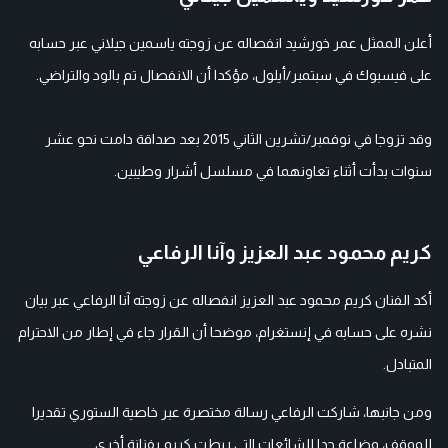
أعلن الممثل عمر خورشيد انفصاله عن زوجته ياسمين جيلاني عبر حسابه
على فيسبوك في سبتمبر/أيلول، مؤكدا أن الانفصال تم بالود والتراضي.
وقد تزوجا في نوفمبر/تشرين الثاني 2015 بعد صداقة دامت نحو عشر
سنوات بدأت أثناء تعاونهما في مسلسل أشرار وطيبين.
كريم محمود عبد العزيز وآنا الرفاعي
أكد الفنان كريم محمود عبد العزيز انفصاله عن زوجته آنا الرفاعي عبر بيان
نشره على حسابه في إنستغرام، موضحا أن القرار جاء في إطار من الاحترام
المتبادل.
ومن جانبها، شاركت الرفاعي رسالة مختصرة عبر خاصية الستوري تقديرا
للموقف، وضاعة حدا للشائعات التي ربطت كريم بفنانة أخرى.