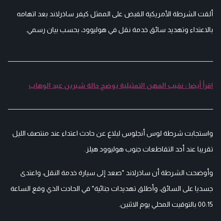
ألقت الشرطة الأمريكية القبض على الممثل كيفر ساذرلاند بعد اتهامه
بالاعتداء وتهديد سائق خدمة نقل في هوليوود، بحسب بيان رسمي.
اقرأ أيضا : نقيب المهن التمثيلية يوضح حالة شيرين عبد الوهاب
واستجابت شرطة لوس أنجلوس لبلاغ عن حادث اعتداء عند منتصف الليل
تقريبا عند أحد التقاطعات جنوب هوليوود هيلز.
وأوضحت الشرطة أن ساذرلاند "صعد إلى سيارة خدمة النقل، واعتدى
جسديا على السائق، وأطلق تهديدات جنائية" في الحادث الذي وقع الساعة
00:15 بالتوقيت المحلي يوم الاثنين.