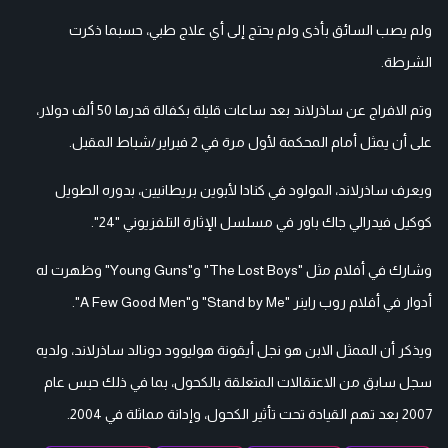
ولم يصب السائق بأذى ولم يحتج إلى أي علاج طبي، حسبما ذكرت
الشرطة.
وتم الافراج عن ساذرلاند بعد ساعات قليلة بكفالة قدرها 50 ألف دولار،
على أن يمثل أمام المحكمة لأول مرة في 2 فبراير/شباط المقبل.
ويعرف ساذرلاند، المولود في كنادا لأبوين بريطانيين، بدوره الطويل
كوكيل فيدرالي جاك باور في مسلسل الإثارة التلفزيوني "24".
وشارك في أفلام مثل "The Lost Boys" و"Young Guns" وظهرت له
أدوار في أفلام روب راينر "Stand by Me" و"A Few Good Men".
ويذكر أن الممثل الابن هو نجل أيقونة هوليوود دونالد ساذرلاند، ولديه
سجل سابق من الاعتقالات المتعلقة بالكحول، بما في ذلك حبس عام
2007 بعد تهم القيادة تحت تأثير الكحول، وإدانة مماثلة في 2004.