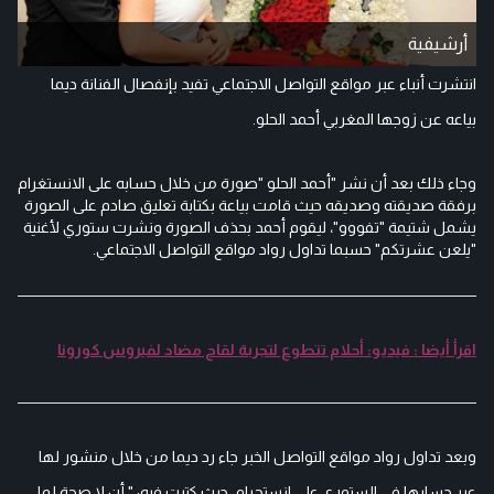
أرشيفية
انتشرت أنباء عبر مواقع التواصل الاجتماعي تفيد بإنفصال الفنانة ديما
بياعه عن زوجها المغربي أحمد الحلو.
وجاء ذلك بعد أن نشر "أحمد الحلو "صورة من خلال حسابه على الانستغرام
برفقة صديقته وصديقه حيث قامت بياعة بكتابة تعليق صادم على الصورة
يشمل شتيمة "تفووو"، ليقوم أحمد بحذف الصورة ونشرت ستوري لأغنية
"يلعن عشرتكم" حسبما تداول رواد مواقع التواصل الاجتماعي.
اقرأ أيضا : فيديو: أحلام تتطوع لتجربة لقاح مضاد لفيروس كورونا
وبعد تداول رواد مواقع التواصل الخبر جاء رد ديما من خلال منشور لها
عبر حسابها في الستوري على انستجرام، حيث كتبت فيه: " أن لا صحة لما