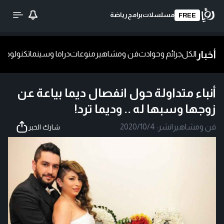
مسلسلات
برامج
رياضة
FREE
أخبار
الكل
جرائم وحوادث
فن ومشاهير
منوعات
دراما وسينما
تكنولوجيا
ش
أنباء متداولة حول انفصال ديما بياعة عن
زوجها وسبها له .. وديما ترد!
فن ومشاهير
|
نشر:
2020/10/4
شارك الخبر