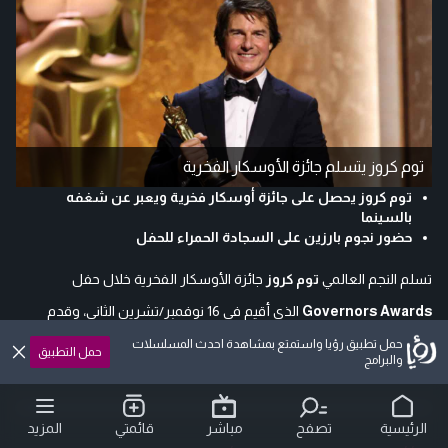
توم كروز يتسلم جائزة الأوسكار الفخرية
توم كروز يحصل على جائزة أوسكار فخرية ويعبر عن شغفه
بالسينما
حضور نجوم بارزين على السجادة الحمراء للحفل
تسلم النجم العالمي
توم كروز
جائزة الأوسكار الفخرية خلال حفل
Governors Awards
الذي أقيم في 16 نوفمبر/تشرين الثاني، وقدم
خطاب قبول مؤثر أظهر شغفه العميق بالسينما.
حمل تطبيق رؤيا واستمتع بمشاهدة احدث المسلسلات
حمل التطبيق
والبرامج
الرئيسية
تصفح
مباشر
قائمتي
المزيد