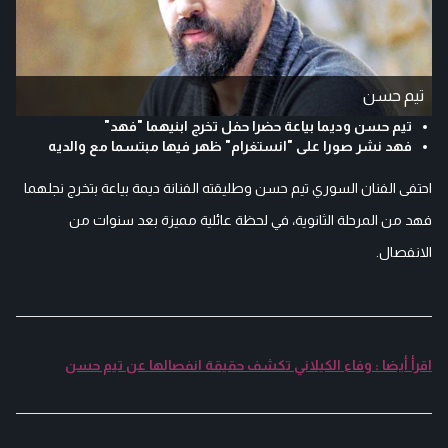
تيم حسن
تيم حسن وديما بياعة حضرا حفل تخرج ابنيهما "فهد"
فهد نشر صورا على "انستغرام" ظهر فيها مبتسما مع والديه
احتفى الفنان السوري تيم حسن وطليقته الفنانة ديمة بياعة بتخرج نجلهما
فهد من المرحلة الثانوية، في لحظة عائلية مميزة بعد سنوات من
الانفصال.
اقرأ أيضا : وفاء الكيلاني تكشف حقيقة انفصالها عن تيم حسن