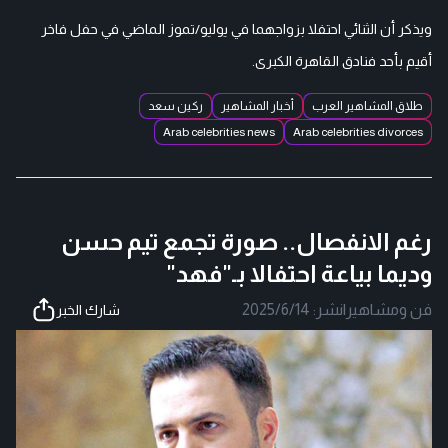
ويذكر أن الثنائي احتفلا بزواجهما في يوليو/تموز الماضي في حفل فاخر
أقيم بأحد فنادق القاهرة الكبرى.
طلاق المشاهير العرب
أخبار المشاهير
ركين سعد
Arab celebrities news
Arab celebrities divorces
رغم الانفصال.. صورة تجمع تيم حسن
وديما بياعة احتفالا بـ"فهد"
فن ومشاهير
|
نشر:
2025/6/14
شارك الخبر