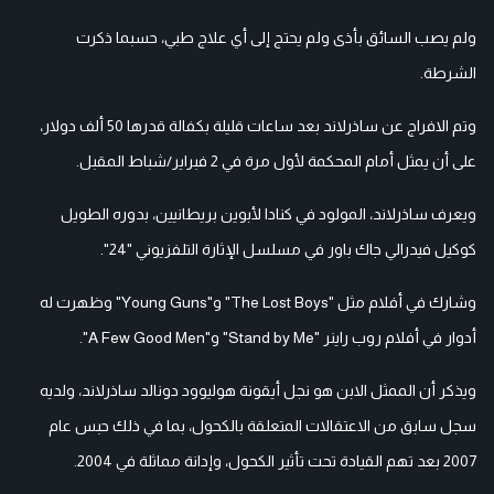
ولم يصب السائق بأذى ولم يحتج إلى أي علاج طبي، حسبما ذكرت
الشرطة.
وتم الافراج عن ساذرلاند بعد ساعات قليلة بكفالة قدرها 50 ألف دولار،
على أن يمثل أمام المحكمة لأول مرة في 2 فبراير/شباط المقبل.
ويعرف ساذرلاند، المولود في كنادا لأبوين بريطانيين، بدوره الطويل
كوكيل فيدرالي جاك باور في مسلسل الإثارة التلفزيوني "24".
وشارك في أفلام مثل "The Lost Boys" و"Young Guns" وظهرت له
أدوار في أفلام روب راينر "Stand by Me" و"A Few Good Men".
ويذكر أن الممثل الابن هو نجل أيقونة هوليوود دونالد ساذرلاند، ولديه
سجل سابق من الاعتقالات المتعلقة بالكحول، بما في ذلك حبس عام
2007 بعد تهم القيادة تحت تأثير الكحول، وإدانة مماثلة في 2004.