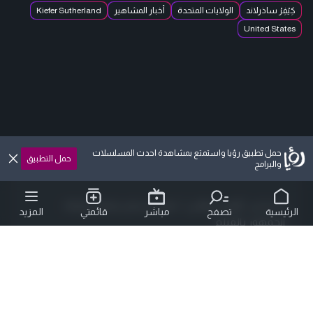
كِيْفِرْ ساذرلاند
الولايات المتحدة
أخبار المشاهير
Kiefer Sutherland
United States
حمل تطبيق رؤيا واستمتع بمشاهدة احدث المسلسلات
Top 10
حمل التطبيق
والبرامج
يسرا عن “الإنس والجن”: نجاح مستمر بفضل ارتباط
الرئيسية
تصفح
مباشر
قائمتي
المزيد
الجمهور بالفيلم
هاريسون فورد يتصدر ترشيحات الأوسكار الفخرية