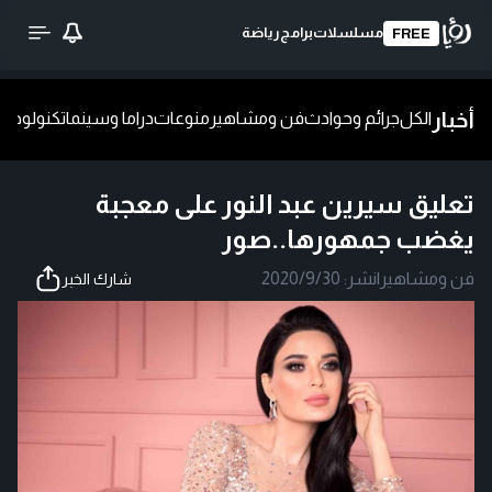
مسلسلات
برامج
رياضة
FREE
أخبار
الكل
جرائم وحوادث
فن ومشاهير
منوعات
دراما وسينما
تكنولوجيا
ش
تعليق سيرين عبد النور على معجبة
يغضب جمهورها..صور
فن ومشاهير
|
نشر:
2020/9/30
شارك الخبر