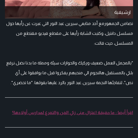
ارشيفية
تضامن الجمهورمع أحد متابعي سيرين عبد النور التي عبرت عن رأيها حول
مسلسل دانتيل، وكتبت الشابة رأيها على مقطع فيديو مقتطع من
المسلسل، حيث قالت:
"بالمجمل العمل ضعيف وركيك والحوارات سيئة ومملة ما بدنا نضل نرقع
بلكي بالمستقبل هالنجوم الي منحبهم يفكروا قبل ما يوافقوا على أي
نص"، لتفاجئها النجمة سيرين عبد النور بالرد عليها بقولها: "ما تحضري".
اقرأ أيضا : ما حقيقة اعتزال منى زكي الفن والتفرغ لمدارس أولادها؟