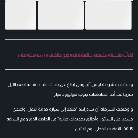
اقرأ أيضا : نقيب المهن التمثيلية يوضح حالة شيرين عبد الوهاب
واستجابت شرطة لوس أنجلوس لبلاغ عن حادث اعتداء عند منتصف الليل
تقريبا عند أحد التقاطعات جنوب هوليوود هيلز.
وأوضحت الشرطة أن ساذرلاند "صعد إلى سيارة خدمة النقل، واعتدى
جسديا على السائق، وأطلق تهديدات جنائية" في الحادث الذي وقع الساعة
00:15 بالتوقيت المحلي يوم الاثنين.