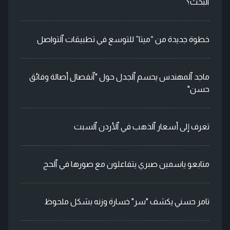
ٱلبحث؟
خطوة جديدة من “ميتا” للتوسع في تطبيقات ٱلتواصل
ماجد ٱلمهندس يحسم ٱلجدل حول "ٱنفصال أصالة وفائق
حسن"
تعرف إلى أسعار ٱلذهب في ٱلأردن ٱلسبت
متابعو ياسمين صبري يتفاعلون مع صورها في ٱلحج
تامر حسني يكشف "سر" خسارة وزنه بشكل ملحوظ