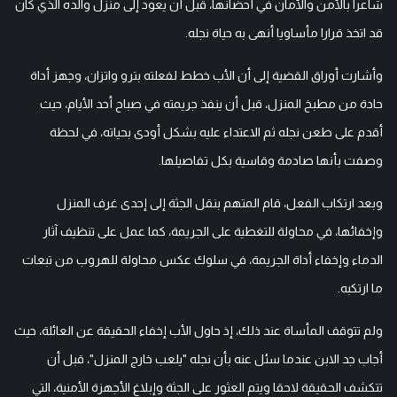
شاعرا بالأمن والأمان في أحضانها، قبل أن يعود إلى منزل والده الذي كان
قد اتخذ قرارا مأساويا أنهى به حياة نجله.
وأشارت أوراق القضية إلى أن الأب خطط لفعلته بترو واتزان، وجهز أداة
حادة من مطبخ المنزل، قبل أن ينفذ جريمته في صباح أحد الأيام، حيث
أقدم على طعن نجله ثم الاعتداء عليه بشكل أودى بحياته، في لحظة
وصفت بأنها صادمة وقاسية بكل تفاصيلها.
وبعد ارتكاب الفعل، قام المتهم بنقل الجثة إلى إحدى غرف المنزل
وإخفائها، في محاولة للتغطية على الجريمة، كما عمل على تنظيف آثار
الدماء وإخفاء أداة الجريمة، في سلوك عكس محاولة للهروب من تبعات
ما ارتكبه.
ولم تتوقف المأساة عند ذلك، إذ حاول الأب إخفاء الحقيقة عن العائلة، حيث
أجاب جد الابن عندما سئل عنه بأن نجله "يلعب خارج المنزل"، قبل أن
تتكشف الحقيقة لاحقا ويتم العثور على الجثة وإبلاغ الأجهزة الأمنية، التي