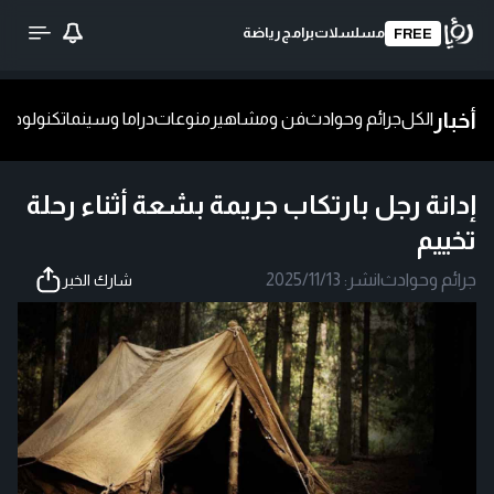
مسلسلات
برامج
رياضة
FREE
أخبار
الكل
جرائم وحوادث
فن ومشاهير
منوعات
دراما وسينما
تكنولوجيا
ش
إدانة رجل بارتكاب جريمة بشعة أثناء رحلة
تخييم
جرائم وحوادث
|
نشر:
2025/11/13
شارك الخبر