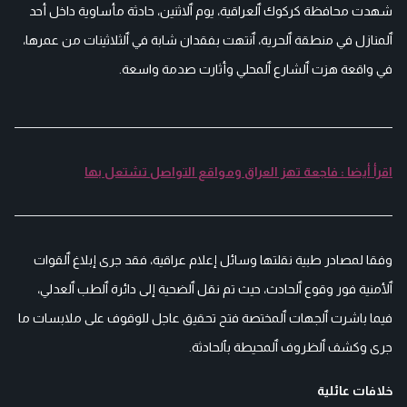
شهدت محافظة كركوك ٱلعراقية، يوم ٱلاثنين، حادثة مأساوية داخل أحد
ٱلمنازل في منطقة ٱلحرية، ٱنتهت بفقدان شابة في ٱلثلاثينات من عمرها،
في واقعة هزت ٱلشارع ٱلمحلي وأثارت صدمة واسعة.
اقرأ أيضا : فاجعة تهز العراق ومواقع التواصل تشتعل بها
وفقا لمصادر طبية نقلتها وسائل إعلام عراقية، فقد جرى إبلاغ ٱلقوات
ٱلأمنية فور وقوع ٱلحادث، حيث تم نقل ٱلضحية إلى دائرة ٱلطب ٱلعدلي،
فيما باشرت ٱلجهات ٱلمختصة فتح تحقيق عاجل للوقوف على ملابسات ما
جرى وكشف ٱلظروف ٱلمحيطة بٱلحادثة.
خلافات عائلية