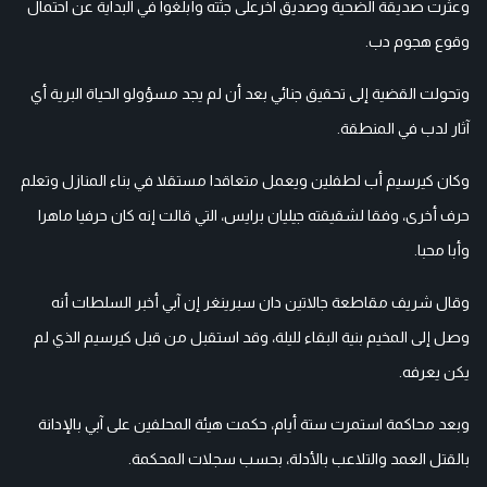
وعثرت صديقة الضحية وصديق آخرعلى جثته وأبلغوا في البداية عن احتمال
وقوع هجوم دب.
وتحولت القضية إلى تحقيق جنائي بعد أن لم يجد مسؤولو الحياة البرية أي
آثار لدب في المنطقة.
وكان كيرسيم أب لطفلين ويعمل متعاقدا مستقلا في بناء المنازل وتعلم
حرف أخرى، وفقا لشقيقته جيليان برايس، التي قالت إنه كان حرفيا ماهرا
وأبا محبا.
وقال شريف مقاطعة جالاتين دان سبرينغر إن آبي أخبر السلطات أنه
وصل إلى المخيم بنية البقاء لليلة، وقد استقبل من قبل كيرسيم الذي لم
يكن يعرفه.
وبعد محاكمة استمرت ستة أيام، حكمت هيئة المحلفين على آبي بالإدانة
بالقتل العمد والتلاعب بالأدلة، بحسب سجلات المحكمة.