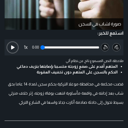
صورة لشاب في السجن
استمع للخبر:
1
x
0:00
ملاحظة: النص المسموع ناتج عن نظام آلي
المتهم أقدم على صفع زوجته متسببا بإصابتها بنزيف دماغي
الحكم بالسجن على المتهم دون تخفيف العقوبة
قضت محكمة في محافظة موغلا التركية بحكم سجن لمدة 14 عاما بحق
شاب بعد إدانته في واقعة مأساوية انتهت بوفاة زوجته، إثر خلاف منزلي
بسيط تحول إلى حادثة صادمة أثارت جدلا واسعا في الشارع التركي.