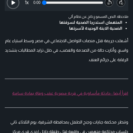
1
x
0:00
ملاحظة: النص المسموع ناتج عن نظام آلي
المتهمان استدرجا الضحية لسرقتها
الضحية الابنة الوحيدة لأسرتها
أشعلت جريمة قتل منصات التواصل الاجتماعي في مصر وسط استياء عام
واسع، وأثارت حالة من الصدمة والغضب، في ظل تزايد المطالبات بتشديد
الرقابة على جرائم العنف.
اقرأ أيضا : حادثة مأساوية في قرية مصرية عقب وفاة بمادة سامة
وتنظر محكمة جنايات وجنح الطفل بمحافظة الشرقية، يوم الثلاثاء، ثاني
جلسات محاكمة متهمين في واقعة قتل طفلة داخل إحدى قرى مركز