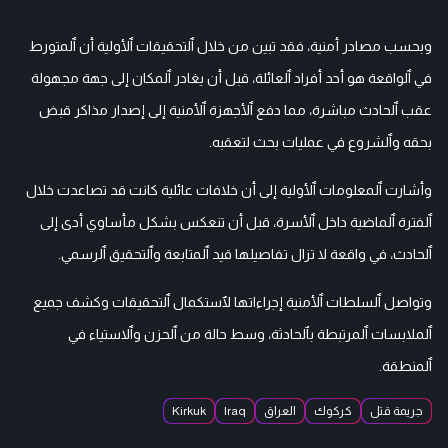
وبحسب مصادر أمنية، فقد تبين من خلال ٱلتحقيقات ٱلأولية أن ٱلمتورط
في ٱلواقعة هو أحد أفراد ٱلعائلة، قبل أن يغادر ٱلمكان إلى جهة مجهولة
عقب ٱلحادث مباشرة، مما دفع ٱلأجهزة ٱلأمنية إلى إصدار مذاكر قبض
بحقه وٱلشروع في عمليات بحث لتعقبه.
وأشارت ٱلمعلومات ٱلأولية إلى أن خلافات عائلية كانت قد تصاعدت خلال
ٱلفترة ٱلماضية داخل ٱلأسرة، قبل أن تنعكس بشكل مأساوي أدى إلى
ٱلحادث، في واقعة لا تزال تفاصيلها قيد ٱلمتابعة وٱلتحقيق ٱلرسمي.
وتواصل ٱلسلطات ٱلأمنية إجراءاتها لٱستكمال ٱلتحقيقات وكشف جميع
ٱلملابسات ٱلمرتبطة بٱلحادثة، وسط حالة من ٱلحزن وٱلاستياء في
ٱلمنطقة.
جريمة قتل
كركوك
العراق
Iraq
Kirkuk