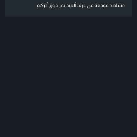
مشاهد موجعة من غزة.. ٱلعيد يمر فوق ٱلركام