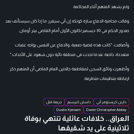
ولم يشهد المتهم أثناء المحاكمة.
وقالت محامية الدفاع سارة كوتكه إن آبي سيقرر ما إذا كان سيستأنف بعد
صدور الحكم في 30 ديسمبر/كانون الأول أمام القاضي بيتر أومان.
وأضافت: "كانت هذه قضية صعبة، والدفاع عن النفس يواجه عقبات
متعددة، خاصة عندما تحدث في منطقة نائية دون شهود على الأحداث."
وأظهرت وثائق السجن لمقاطعة جالاتين العام الماضي أن المتهم ذكر
ارتباطه بتنظيمات متطرفة.
دارين كريستوفر آبي
داستن كيرسيم
جريمة قتل
Dustin Kjersem
Daren Christopher Abbey
العراق.. خلافات عائلية تنتهي بوفاة
ثلاثينية على يد شقيقها