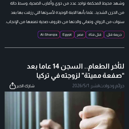
وشهد محيط المحكمة تواجد عدد من ذوي وأقارب الضحية، وسط حالة
من الحزن الشديد، علما بأنها الابنة الوحيدة لأسرتها التي رزقت بها بعد
سنوات من الزواج، وتعاني والدتها من ظروف صحية تمنعها من الإنجاب.
جريمة قتل
قتل فتاة
مصر
Egypt
Al-Sharqia
لتأخر الطعام.. السجن 14 عاما بعد
“صفعة مميتة” لزوجته في تركيا
جرائم وحوادث
|
نشر:
2026/5/1
شارك الخبر