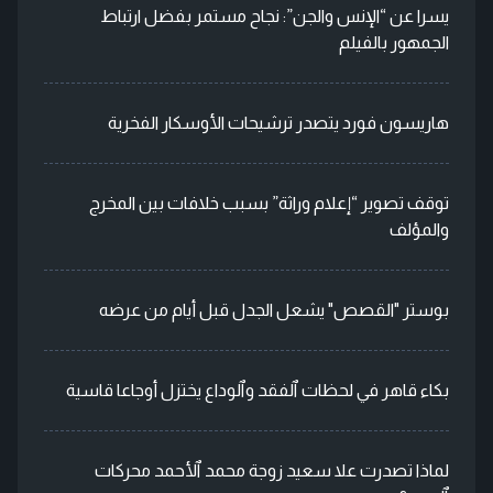
يسرا عن “الإنس والجن”: نجاح مستمر بفضل ارتباط
الجمهور بالفيلم
هاريسون فورد يتصدر ترشيحات الأوسكار الفخرية
توقف تصوير “إعلام وراثة” بسبب خلافات بين المخرج
والمؤلف
بوستر "القصص" يشعل الجدل قبل أيام من عرضه
بكاء قاهر في لحظات ٱلفقد وٱلوداع يختزل أوجاعا قاسية
لماذا تصدرت علا سعيد زوجة محمد ٱلأحمد محركات