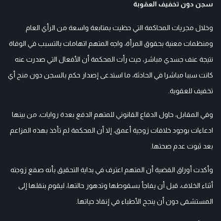
سجن دون تخفيف العقوبة
وخلال مجريات المحاكمة التي حظيت بمتابعة واسعة من الرأي العام
ومنظمات معنية بحقوق المرأة، واجه المتهم اتهامات بالتسبب في الوفاة
نتيجة عنف جسدي مباشر، حيث رأت المحكمة أن الأفعال التي صدرت عنه
كانت سببا مباشرا في الحادثة، ما استدعى إصدار حكم بالسجن دون منح أي
تخفيف للعقوبة.
وفي المقابل، حاول الدفاع القانوني للمتهم الدفع بعدة روايات، من بينها
ادعاءات بوجود خلافات زوجية أعمق، إلا أن المحكمة لم تأخذ بهذه المزاعم
بعد ثبوت عدم صحتها.
وأكدت أوراق القضية أن المتهم اعترف في بداية التحقيق بأنه صفع زوجته
أثناء الخلاف، قبل أن يفاجأ بسقوطها وتدهور حالتها، ليقوم بنقلها إلى
المستشفى دون أن ينجح الأطباء في إنقاذ حياتها.