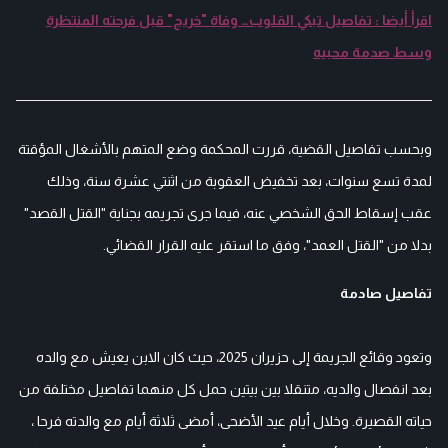
اقرأ أيضا : تفاصيل تبكي القلوب… وفاة "خريج" قبل فرحته المنتظرة
وسط صدمة محبيه
وبحسب تفاصيل القضية، قررت المحكمة وضع المتهم بالأشغال المؤقتة
لمدة تسع سنوات، بعد تخفيض العقوبة من اثنتي عشرة سنة، وذلك
عقب إسقاط الحق الشخصي عنه، فيما جرى تجريمه بجناية "القتل القصد"
بدلا من "القتل العمد"، وفق ما استقر عليه القرار القضائي.
تفاصيل صادمة
وتعود وقائع الجريمة إلى حزيران 2025، حيث كان الابن يعيش مع والده
بعد انفصال والديه، متنقلا بين بيتين حمل كل منهما تفاصيل مختلفة من
حياته القصيرة. وخلال أيام عيد الأضحى، أمضى ثلاثة أيام مع والدته فرحا ،