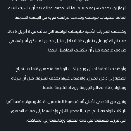
الزقازيق، بهدف سرقة متعلقاتها الشخصية، وذلك بعد أن باشرت النيابة
العامة تحقيقات موسعة وقدمت مرافعة قوية في الجلسة السابقة.
وكشفت التحريات الأمنية ملابسات الواقعة التي حدثت في 8 أبريل 2026،
حيث تم العثور على جثمان طفلة داخل منزل مجاور لمسكن أسرتها، في
ظروف غامضة قبل أن تتكشف التفاصيل لاحقا.
وأوضحت التحقيقات أن وراء ارتكاب الواقعة متهمين قاما باستدراج
الضحية إلى داخل المنزل، والاعتداء عليها بهدف السرقة، قبل أن يتركاه
ويحاولا إخفاء معالم الجريمة وإبعاد الشبهة عنهما.
وتبين من الفحص الأمني أنه تم ضبط المتهمين لاحقا، وبمواجهتهما أقرا
بارتكاب الواقعة، ليتم تحرير المحضر اللازم وإحالتهما إلى جهات التحقيق،
التي قررت حبسهما على ذمة القضية وإحالتهما إلى المحاكمة.