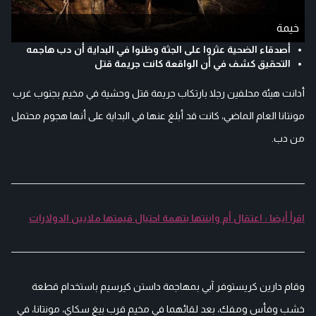
خيمة
أصدقاء الضحية عثروا على الجثة وظنوا في البداية أن دب هاجمه
التحقيق كشف في أن الواقعة كانت جريمة قتل
أدانت هيئة محلفين رجلا بارتكاب جريمة قتل وحشية في مخيم بجنوب غرب
مونتانا العام الماضي، كانت قد أبلغ عنها في البداية على أنها هجوم محتمل
من دب.
اقرأ أيضا : اعتقال أم وابنتها بتهمة احتيال قيمتها ملايين الدولارات
وقام دارين كريستوفر آبي بمهاجمة داستن كيرسيم باستخدام قطعة
خشب وفأس ومفك، بعد لقائهما في مخيم قرب بيغ سكاي، مونتانا، في