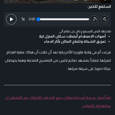
استمع للخبر:
1
x
0:00
ملاحظة: النص المسموع ناتج عن نظام آلي
أصوات الاصطدام أيقظت سكان المنزل ليلا
تمزيق الشبكة وتلطخ المكان بآثار الدماء
فزعت أم في ولاية فلوريدا الأمريكية بعد أن ظنت أن هناك عملية اقتحام
لمنزلها، لتفاجأ بمشهد صادم لاثنين من التماسيح الضخمة وهما يخوضان
عراكا دمويا على شرفة منزلها.
اقرأ أيضا : سيدة أمريكية تحاول جمع التبرعات للانتقال بعد اكتشاف أن
منزلها وكر للثعابين