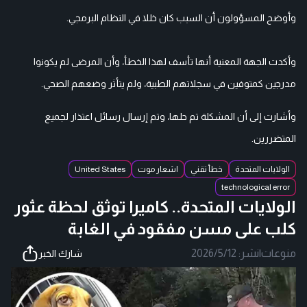
وأوضح المسؤولون أن السبب كان خللا في النظام البرمجي.
وأكدت الجهة المعنية أنها تأسف لهذا الخطأ، وأن المرضى لم يكونوا
مدرجين كمتوفين في سجلاتهم الطبية، ولم يتأثر وضعهم الصحي.
وأشارت إلى أن المشكلة تم حلها، وتم إرسال رسائل اعتذار لجميع
المتضررين.
الولايات المتحدة
خطأ تقني
اشعار موت
United States
technological error
الولايات المتحدة.. كاميرا توثق لحظة عثور
كلب على مسن مفقود في الغابة
منوعات
|
نشر:
2026/5/12
شارك الخبر