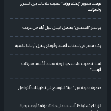
توقف تصوير “إعلام وراثة” بسبب خلافات بين المخرج
والمؤلف
بوستر "القصص" يشعل الجدل قبل أيام من عرضه
بكاء قاهر في لحظات ٱلفقد وٱلوداع يختزل أوجاعا قاسية
لماذا تصدرت علا سعيد زوجة محمد ٱلأحمد محركات
ٱلبحث؟
خطوة جديدة من “ميتا” للتوسع في تطبيقات ٱلتواصل
الزرقاء تستيقظ ٱلسبت على حادثة مؤلمة أودت بحياة