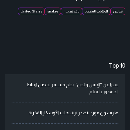
ثعابين
الولايات المتحدة
وكر ثعابين
snakes
United States
Top 10
يسرا عن “الإنس والجن”: نجاح مستمر بفضل ارتباط
الجمهور بالفيلم
هاريسون فورد يتصدر ترشيحات الأوسكار الفخرية