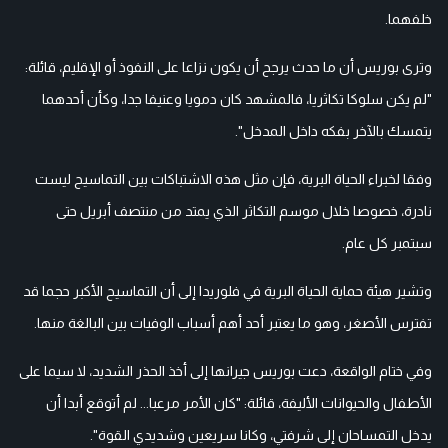
خلفهما.
وترى بوريس أن ما حدث يرجح أن يكون نزاعا على النفوذ أو الإقليم، قائلة:
"لم يكن سلوكا تكاثريا، فالمشهد كان دمويا وعنيفا جدا، وكأن أحدهما
يتمسك بالآخر بفكه داخل المدخل".
وفقا لخبراء الحياة البرية، فإن مثل هذه الاشتباكات بين التماسيح ليست
نادرة، خصوصا خلال موسم التكاثر الذي يمتد من منتصف أبريل حتى
سبتمبر كل عام.
وتشير هيئة حماية الحياة البرية في فلوريدا إلى أن التماسيح الأكبر حجما قد
تفترس الأصغر، وهو ما يعتبر أحد أهم أسباب الوفيات بين البالغة منها.
وفي ختام الواقعة، دعت بوريس جيرانها إلى أخذ الحذر الشديد، لا سيما على
الأطفال والحيوانات الأليفة، قائلة: "كان الأمر مرعبا... لم أتوقع أبدا أن
يدخل التمساحان إلى شرفتي، وكانا سريعين وشديدي القوة".