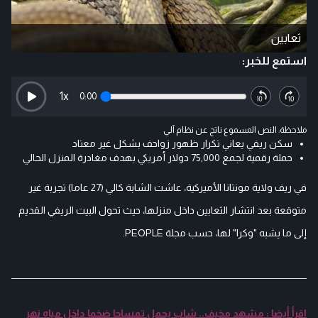
ثعابين
استمع للخبر:
1
x
0:00
ملاحظة: النص المسموع ناتج عن نظام آلي
سكن ريفي يعاني تكرار ظهور زواحف بشكل غير معتاد
حملة رقمية لجمع 75,000 دولار أمريكي بهدف مغادرة المنزل الحالي
في ريف ولاية مونتانا الأميركية، عاشت الشابة كالي (27 عاما) تجربة غير
متوقعة بعد انتشار الثعابين داخل منزلها، حيث تحول البيت الريفي القديم
إلى ما يشبه "وكرا" لها، حسب مجلة PEOPLE.
اقرأ أيضا : مشهد مخيف.. شاب يحمل تمساحا ضخما داخل مياه نهر