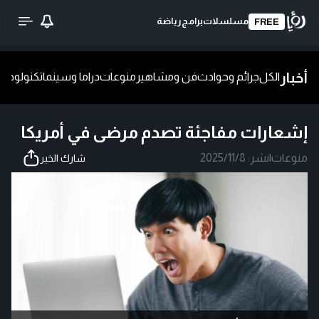
مسلسلات
برامج
رياضة
FREE
أخبار
الكل
جرائم وحوادث
فن ومشاهير
منوعات
دراما وسينما
تكنولوجيا
ش
إشعارات مفاجئة تصدم مرضى في أمريكا
منوعات
|
نشر:
2025/11/8
شارك الخبر