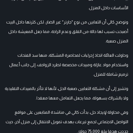
الأساسات داخل المنزل.
وتوضح كالي أن الثعابين من نوع "جارتر" غير الضار، لكن كثرتها داخل البيت
أصبحت تسبب لها حالة من القلق وعدم الراحة، مما جعل المعيشة داخل
المنزل صعبة.
وحاولت العائلة اتخاذ إجراءات لمحاصرة المشكلة، منها سد الفتحات
واستخدام مواد عازلة ومبيدات مخصصة لطرد الزواحف، إلى جانب أعمال
ترميم شاملة للمنزل.
وتشير إلى أن مشكلة الثعابين صعبة الحل، لأنها لا تتأثر بالمبيدات التقليدية
ولا بالشراك بسهولة، مما يجعل التعامل معها معقدا.
وفي محاولة لإيجاد حل، بدأت كالي في مناشدة المتابعين على مواقع
التواصل الاجتماعي لجمع تبرعات بهدف تمويل الانتقال إلى منزل آخر، حيث
حددت هدفا يبلغ 75,000 دولار.