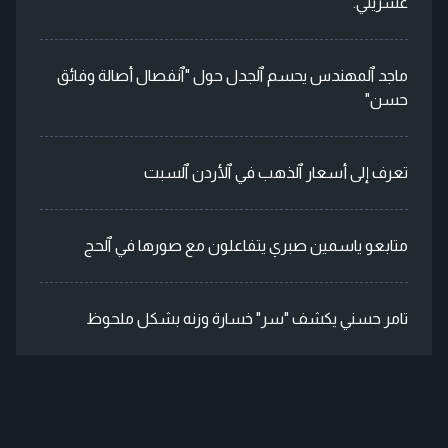
عشريني.
ماجد ٱلمهندس يحسم ٱلجدل حول "ٱنفصال أصالة وفائق
حسن"
تعرف إلى أسعار ٱلذهب في ٱلأردن ٱلسبت
متابعو ياسمين صبري يتفاعلون مع صورها في ٱلحج
تامر حسني يكشف "سر" خسارة وزنه بشكل ملحوظ