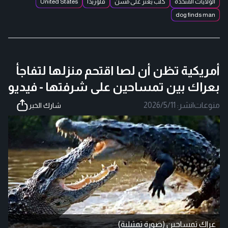
الولايات المتحدة
كلب يعثر على مسن
فلوريدا
United States
dog finds man
أمريكية تظن أن لصا اقتحم منزلها لتفاجأ
بعراك بين تمساحين على شرفتها - فيديو
منوعات
|
نشر:
2026/5/11
شارك الخبر
عراك تمساحين (صورة تمثيلية)