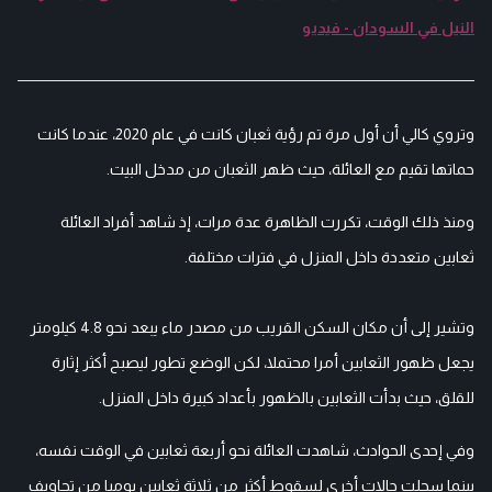
النيل في السودان - فيديو
وتروي كالي أن أول مرة تم رؤية ثعبان كانت في عام 2020، عندما كانت
حماتها تقيم مع العائلة، حيث ظهر الثعبان من مدخل البيت.
ومنذ ذلك الوقت، تكررت الظاهرة عدة مرات، إذ شاهد أفراد العائلة
ثعابين متعددة داخل المنزل في فترات مختلفة.
وتشير إلى أن مكان السكن القريب من مصدر ماء يبعد نحو 4.8 كيلومتر
يجعل ظهور الثعابين أمرا محتملا، لكن الوضع تطور ليصبح أكثر إثارة
للقلق، حيث بدأت الثعابين بالظهور بأعداد كبيرة داخل المنزل.
وفي إحدى الحوادث، شاهدت العائلة نحو أربعة ثعابين في الوقت نفسه،
بينما سجلت حالات أخرى لسقوط أكثر من ثلاثة ثعابين يوميا من تجاويف