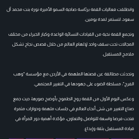
وانطلقت فعاليات القمة برئاسة صاحبة السمو الأميرة نورة بنت محمد آل
سعود، لتستمر لمدة يومين.
وتجمع القمة نخبة من القيادات النسائية الواعدة وكبار الخبراء من مختلف
المجالات تحت سقف واحد لإلهام العالم من خلال قصص نجاح تشكل
ملامح المستقبل.
وتحدثت مطالقة عن قصتها الملهمة في الأردن مع مؤسسة "وهب
الفرح"، مسلطة الضوء على جهودها في التغيير المجتمعي.
وعكس اليوم الأول من القمة روح الطموح بأوضح صورها، حيث جمع
صناع التغيير من شتى أنحاء العالم في جلسات ملهمة وحوارات مثمرة
فتحت فرصا واسعة للتواصل والتعاون، مؤكدة أهمية دور المرأة في
قيادة المستقبل بثقة وإبداع.