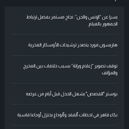
يسرا عن “الإنس والجن”: نجاح مستمر بفضل ارتباط
الجمهور بالفيلم
هاريسون فورد يتصدر ترشيحات الأوسكار الفخرية
توقف تصوير “إعلام وراثة” بسبب خلافات بين المخرج
والمؤلف
بوستر "القصص" يشعل الجدل قبل أيام من عرضه
بكاء قاهر في لحظات ٱلفقد وٱلوداع يختزل أوجاعا قاسية