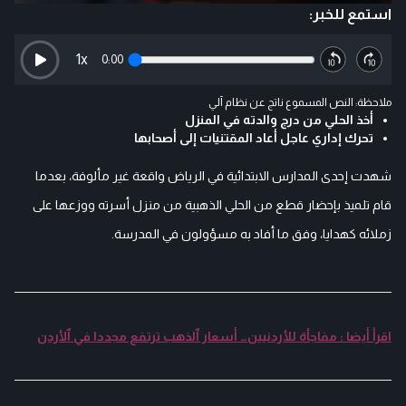
استمع للخبر:
1
x
0:00
ملاحظة: النص المسموع ناتج عن نظام آلي
أخذ الحلي من درج والدته في المنزل
تحرك إداري عاجل أعاد المقتنيات إلى أصحابها
شهدت إحدى المدارس الابتدائية في الرياض واقعة غير مألوفة، بعدما
قام تلميذ بإحضار قطع من الحلي الذهبية من منزل أسرته ووزعها على
زملائه كهدايا، وفق ما أفاد به مسؤولون في المدرسة.
اقرأ أيضا : مفاجأة للأردنيين… أسعار ٱلذهب ترتفع مجددا في ٱلأردن