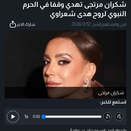
شكران مرتجى تهدي وقفا في الحرم
النبوي لروح هدى شعراوي
فن ومشاهير
|
نشر:
2026/2/12
شارك الخبر
شكران مرتجى
استمع للخبر:
1
x
0:00
ملاحظة: النص المسموع ناتج عن نظام آلي