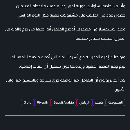
وأثارت الحادثة تساؤلات فورية لدى الإدارة عقب ملاحظة المعلمين
حصول عدد من الطلاب على مشغولات ذهبية خلال اليوم الدراسي.
وعند الاستفسار عن مصدرها، أوضح الطفل أنه أخذها من درج والدته في
المنزل، بحسب مصادر مطلعة.
وتواصلت إدارة المدرسة مع أسرة التلميذ التي أكدت ملكيتها للمقتنيات،
ليتم جمع القطع الذهبية وإعادتها دون تسجيل أي تبعات إضافية.
كما أكد تربويون أن التعامل مع الواقعة جرى بسرعة وبالتنسيق مع أولياء
الأمور.
السعودية
ذهب
الرياض
Saudi Arabia
Riyadh
Gold