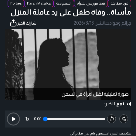
فرح مطالقة
قمة فوربس للمرأة
السعودية
Farah Matalka
Forbes
مأساة.. وفاة طفل على يد عاملة المنزل
جرائم وحوادث
|
نشر:
2026/3/13
شارك الخبر
صورة تمثيلية لظل امرأة في السحن
استمع للخبر:
1
x
0:00
ملاحظة: النص المسموع ناتج عن نظام آلي