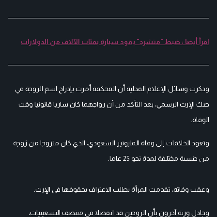
اقرأ أيضا : ضبط "متشرد" يقود سيارة بمئات الآلاف من الدولارات
وذكرت وسائل الإعلام المحلية أن المحكمة أمرت بإدراج اسم الزوجة في
صك الإرث الرسمي، بعد التأكد من أن زواجهما كان ساريا قانونيا وقت
الوفاة.
وتعود الخلافات إلى وفاة المليونير السعودي، الذي كان متزوجا من زوجة
من جنسية مختلفة لمدة نحو 25 عاما.
وعقب وفاته، تقدمت المرأة بطلب الاعتراف بحقوقها في الإرث.
وجادل ورثة آخرون بأن الزوجين قد انفصلا في منتصف التسعينيات،