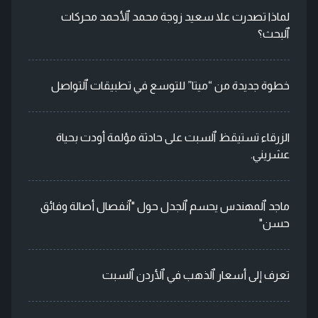
لماذا تصدرت علا سعيد زوجة محمد ٱلأحمد محركات
ٱلبحث؟
خطوة جديدة من “ميتا” للتوسع في تطبيقات ٱلتواصل
الزرقاء تستيقظ ٱلسبت على حادثة مؤلمة أودت بحياة
عشريني.
ماجد ٱلمهندس يحسم ٱلجدل حول "ٱنفصال أصالة وفائق
حسن"
تعرف إلى أسعار ٱلذهب في ٱلأردن ٱلسبت