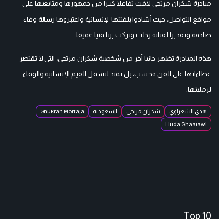
مبادرة شكران مرتجى لاقت تفاعلا كبيرا من جمهورها ومتابعيها على
مواقع التواصل، حيث أشادوا بلفتتها الإنسانية واعتبروها رسالة وفاء
صادقة وتقديرا لفنانة رحلت وتركت إرثا فنيا عميقا.
هذه المبادرة تظهر جانبا آخر من شخصية شكران مرتجى، التي لا تقتصر
عطاءاتها على الفن فحسب، بل تمتد لتشمل القيم الإنسانية والوفاء
لزملائها.
هدى الشعراوي
شكران مرتجى
السعودية
Shukran Mortaja
Huda Shaarawi
Top 10