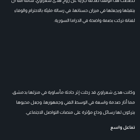
خصصت هذا الوقف صدقة جارية عن روح هدى شعراوي، سائلة الله أن
يتقبلها ويجعلها في ميزان حسناتها، في رسالة مليئة بالاحترام والوفاء
لفنانة تركت بصمة واضحة في الدراما السورية.
وكانت هدى شعراوي قد رحلت إثر حادثة مأساوية في منزلها بدمشق،
مما أثار صدمة واسعة في الوسط الفني وجمهورها، وجعل محبوها
يتركون لها رسائل وداع مؤثرة على منصات التواصل الاجتماعي.
تفاعل واسع