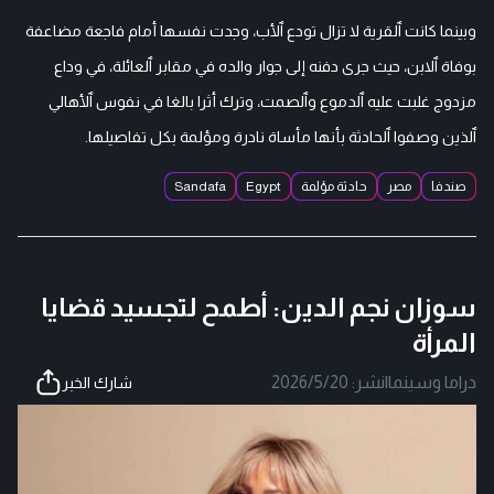
وبينما كانت ٱلقرية لا تزال تودع ٱلأب، وجدت نفسها أمام فاجعة مضاعفة
بوفاة ٱلابن، حيث جرى دفنه إلى جوار والده في مقابر ٱلعائلة، في وداع
مزدوج غلبت عليه ٱلدموع وٱلصمت، وترك أثرا بالغا في نفوس ٱلأهالي
ٱلذين وصفوا ٱلحادثة بأنها مأساة نادرة ومؤلمة بكل تفاصيلها.
صندفا
مصر
حادثة مؤلمة
Egypt
Sandafa
سوزان نجم الدين: أطمح لتجسيد قضايا
المرأة
دراما وسينما
|
نشر:
2026/5/20
شارك الخبر