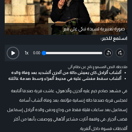
صورة تعبيرية لسيدة تبكي على قبر
استمع للخبر:
1
x
0:00
ملاحظة: النص المسموع ناتج عن نظام آلي
ٱلشاب ٱلراحل كان يعيش حالة من ٱلحزن ٱلشديد بعد وفاة والده
ٱلشاب سقط مغشى عليه في محيط ٱلعزاء وسط صدمة عائلته
في مشهد صادم خيم عليه ٱلحزن وٱلذهول، عاشت قرية صندفا ٱلتابعة
لمجلس قرية صندفا حالة إنسانية مؤلمة، بعد وفاة ٱلشاب أسامة
إسماعيل بعد ساعات قليلة فقط من وداع ودفن والده ٱلراحل إسماعيل
قضب ٱلجزار، في واقعة أثارت مشاعر ٱلأهالي ووصفت بأنها من أكثر
ٱللحظات قسوة داخل ٱلقرية.