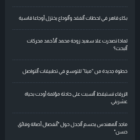
بكاء قاهر في لحظات ٱلفقد وٱلوداع يختزل أوجاعا قاسية
لماذا تصدرت علا سعيد زوجة محمد ٱلأحمد محركات
ٱلبحث؟
خطوة جديدة من “ميتا” للتوسع في تطبيقات ٱلتواصل
الزرقاء تستيقظ ٱلسبت على حادثة مؤلمة أودت بحياة
عشريني.
ماجد ٱلمهندس يحسم ٱلجدل حول "ٱنفصال أصالة وفائق
حسن"