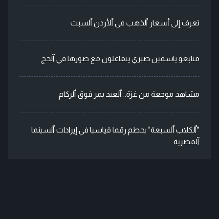
تعرف إلى أسعار ٱلذهب في ٱلأردن ٱلسبت
متابعو ياسمين صبري يتفاعلون مع صورها في ٱلحج
مشاهد موجعة من غزة.. ٱلعيد يمر فوق ٱلركام
"ٱلكلاب ٱلسبعة" يحطم رقما قياسيا في إيرادات ٱلسينما
ٱلمصرية