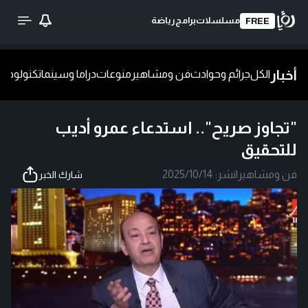
مسلسلات
برامج
رياضة
FREE
أخبار
الكل
جرائم وحوادث
فن ومشاهير
منوعات
دراما وسينما
تكنولوجيا
ش
"تجاوز صريح".. استدعاء عمرو أديب
للتحقيق
فن ومشاهير
|
نشر:
2025/10/14
شارك الخبر