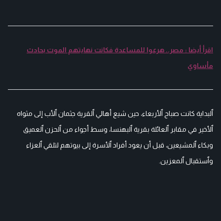
اقرأ أيضا : مصر.. هرعوا للمساعدة فكانت نهايتهم الموت بحادث
مأساوي
ٱلبداية كانت صباح ٱلأربعاء، حين شيع أهالي ٱلقرية جثمان ٱلأب إلى مثواه
ٱلأخير في مقابر ٱلعائلة بقرية ٱلبهنسا، وسط أجواء من ٱلحزن ٱلعميق
وبكاء ٱلمشيعين، قبل أن يعود أفراد ٱلأسرة إلى بيوتهم لتلقي ٱلعزاء
وٱستقبال ٱلمعزين.