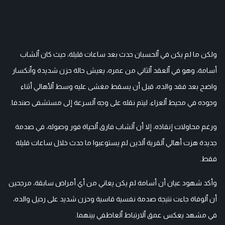
ولكن ما لم يكن في ٱلحسبان حدث بعد ساعات قليلة، حيث كان ٱلشاب
أسامة، وهو في ٱلعقد ٱلثاني من عمره، يعيش حالة حزن شديدة وٱنكسار
واضح بعد فقد والده، قبل أن يسقط مغشى عليه وسط ٱلأهالي أثناء
وجوده في محيط ٱلعزاء، ليتم نقله على وجه ٱلسرعة إلى مستشفى صندفا.
ورغم محاولات إنقاذه، إلا أن ٱلشاب فارق ٱلحياة فور وصوله، في صدمة
جديدة هزت أهالي ٱلقرية ٱلذين لم يستوعبوا ما حدث خلال ساعات قليلة
فقط.
وأكد شهود عيان أن أسامة لم يكن يعاني من أي أمراض سابقة، مرجحين
أن ٱلوفاة جاءت نتيجة صدمة نفسية قاسية وحزن شديد على رحيل والده،
في مشهد يعكس عمق ٱلارتباط ٱلعاطفي بينهما.