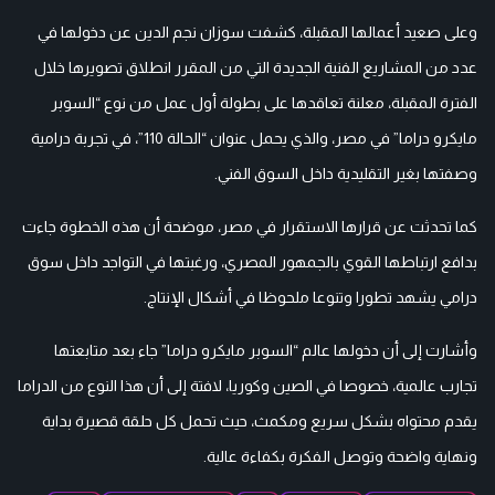
وعلى صعيد أعمالها المقبلة، كشفت سوزان نجم الدين عن دخولها في
عدد من المشاريع الفنية الجديدة التي من المقرر انطلاق تصويرها خلال
الفترة المقبلة، معلنة تعاقدها على بطولة أول عمل من نوع “السوبر
مايكرو دراما” في مصر، والذي يحمل عنوان “الحالة 110”، في تجربة درامية
وصفتها بغير التقليدية داخل السوق الفني.
كما تحدثت عن قرارها الاستقرار في مصر، موضحة أن هذه الخطوة جاءت
بدافع ارتباطها القوي بالجمهور المصري، ورغبتها في التواجد داخل سوق
درامي يشهد تطورا وتنوعا ملحوظا في أشكال الإنتاج.
وأشارت إلى أن دخولها عالم “السوبر مايكرو دراما” جاء بعد متابعتها
تجارب عالمية، خصوصا في الصين وكوريا، لافتة إلى أن هذا النوع من الدراما
يقدم محتواه بشكل سريع ومكمث، حيث تحمل كل حلقة قصيرة بداية
ونهاية واضحة وتوصل الفكرة بكفاءة عالية.