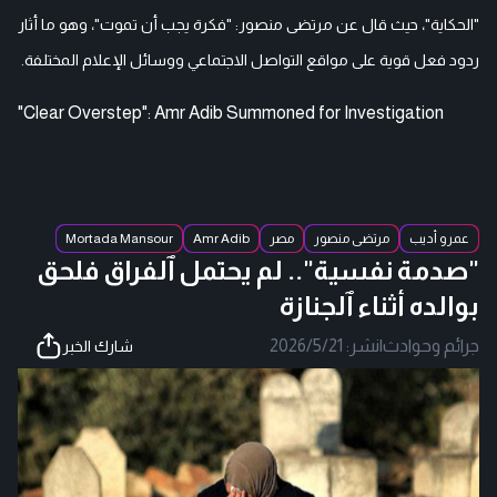
"الحكاية"، حيث قال عن مرتضى منصور: "فكرة يجب أن تموت"، وهو ما أثار
ردود فعل قوية على مواقع التواصل الاجتماعي ووسائل الإعلام المختلفة.
"Clear Overstep": Amr Adib Summoned for Investigation
عمرو أديب
مرتضى منصور
مصر
Amr Adib
Mortada Mansour
"صدمة نفسية".. لم يحتمل ٱلفراق فلحق
بوالده أثناء ٱلجنازة
جرائم وحوادث
|
نشر:
2026/5/21
شارك الخبر