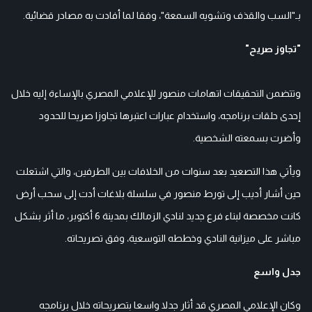
بـ"السب والقذف وتشويه السمعة"، وفقا لما أفادت به مصادر قضائية.
"تجاوز صريح"
وتتضمن التحقيقات اتهامات منصور للإعلامي المصري بالإساءة إليه خلال
إحدى حلقات برنامجه، واستخدام عبارات اعتبرها تجاوزا صريحا للحدود
وأضرت بسمعته الشخصية.
ويأتي هذا التصعيد بعد سنوات من الخلافات بين الطرفين، والتي اشتعلت
حين أشار أديب إلى تورط منصور في سلسلة بلاغات أدت إلى سحب أرض
كانت مخصصة لبناء فرع جديد لنادي الزمالك بمدينة 6 أكتوبر، ما أثر بشكل
مباشر على ميزانية النادي وخططه التوسعية، وفق تصريحاته.
جدل واسع
وكان الإعلامي المصري قد أثار جدلا واسعا بتصريحاته خلال برنامجه