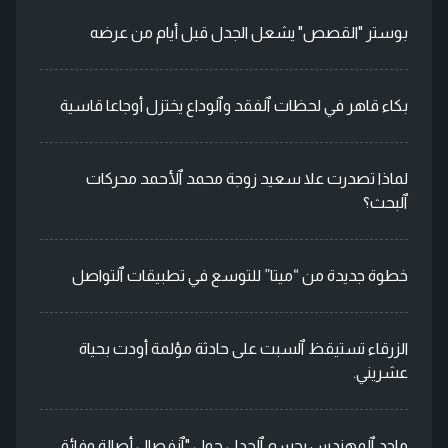
بوستر "القصص" يشعل الجدل قبل أيام من عرضه
بكاء قاهر في لحظات ٱلفقد وٱلوداع يختزل أوجاعا قاسية
لماذا تصدرت علا سعيد زوجة محمد ٱلأحمد محركات
ٱلبحث؟
خطوة جديدة من “ميتا” للتوسع في تطبيقات ٱلتواصل
الزرقاء تستيقظ ٱلسبت على حادثة مؤلمة أودت بحياة
عشريني.
ماجد ٱلمهندس يحسم ٱلجدل حول "ٱنفصال أصالة وفائق