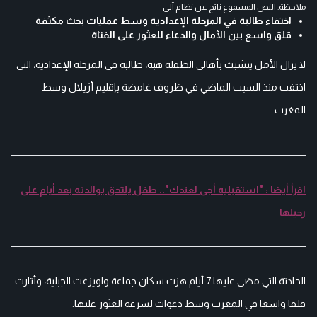
ملاحظة: النص المسموع ناتج عن نظام آلي
اختفاء طالبة في المرحلة الإعدادية وسط عمليات بحث مكثفة
قلق واسع بين الآمال والدعاء للعثور على الفتاة
لا يزال الأمل يتشبث بأهالي الطفلة هبة، طالبة في المرحلة الإعدادية، التي
اختفت منذ السبت الماضي في ظروف غامضة بإقليم أزيلال وسط
المغرب.
اقرأ أيضا : "استقبليه أجى لعندك".. طفل يلتحق بوالدته بعد أيام على
رحيلها
الحادثة التي مضى عليها 7 أيام هزت سكان جماعة واويزغت الجبلية، وأثارت
قلقا واسعا في المغرب وسط دعوات لسرعة العثور عليها.