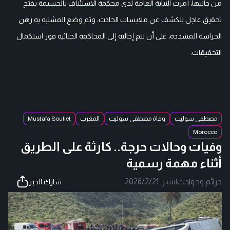
من جانبها، أمرت النيابة العامة لدى محكمة الاستئناف بالحسيمة بفتح
تحقيق عاجل للكشف عن ملابسات الحادث، وتم وضع المشتبه به رهن
الحراسة المشددة، على أن تتم إحالته إلى المحاكمة الجنائية فور استكمال
التحقيقات.
مصطفى سوليت
وفاة مصطفى سوليت
المغرب
Mustafa Souliet
Morocco
وفيات وحالات حرجة.. كارثة على الطريق
أثناء مهمة رسمية
جرائم وحوادث
|
نشر:
2026/2/21
شارك الخبر