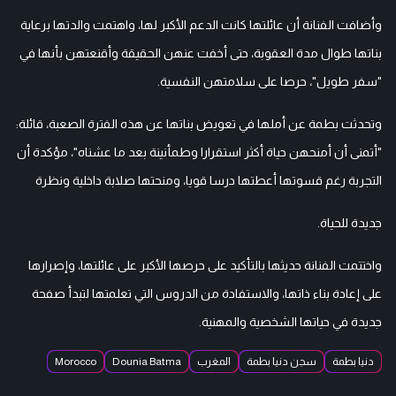
وأضافت الفنانة أن عائلتها كانت الدعم الأكبر لها، واهتمت والدتها برعاية
بناتها طوال مدة العقوبة، حتى أخفت عنهن الحقيقة وأقنعتهن بأنها في
"سفر طويل"، حرصا على سلامتهن النفسية.
وتحدثت بطمة عن أملها في تعويض بناتها عن هذه الفترة الصعبة، قائلة:
"أتمنى أن أمنحهن حياة أكثر استقرارا وطمأنينة بعد ما عشناه"، مؤكدة أن
التجربة رغم قسوتها أعطتها درسا قويا، ومنحتها صلابة داخلية ونظرة
جديدة للحياة.
واختتمت الفنانة حديثها بالتأكيد على حرصها الأكبر على عائلتها، وإصرارها
على إعادة بناء ذاتها، والاستفادة من الدروس التي تعلمتها لتبدأ صفحة
جديدة في حياتها الشخصية والمهنية.
دنيا بطمة
سجن دنيا بطمة
المغرب
Dounia Batma
Morocco