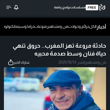
مسلسلات
برامج
رياضة
FREE
أخبار
الكل
جرائم وحوادث
فن ومشاهير
منوعات
دراما وسينما
تكنولوجيا
ش
حادثة مروعة تهز المغرب.. حروق تنهي
حياة فنان وسط صدمة محبيه
فن ومشاهير
|
نشر:
2025/10/13
شارك الخبر