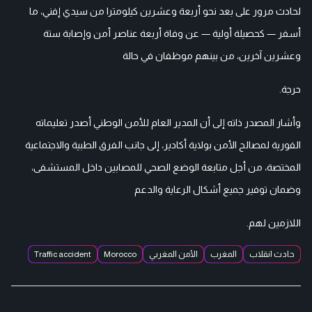
لحادث مرور على بعد نحو أربعة وعشرين كيلومترا من سيدي إفني، ما
أسفر — كحصيلة أولية — عن وفاة أربعة عناصر أمن وإصابة ستة
وعشرين آخرين، من بينهم موظفان في حالة
حرجة.
وأشار المصدر ذاته إلى أن المدير العام للأمن الوطني أصدر تعليماته
الفورية لمصالح الأمن بولاية أكادير، إلى جانب الفرق الطبية والاجتماعية
المختصة، من أجل متابعة الوضع الصحي للمصابين داخل المستشفى،
وضمان توفير جميع أشكال الرعاية والدعم
اللازمين لهم.
حادث انقلاب
المغرب
الأمن المغربي
Morocco
Traffic accident