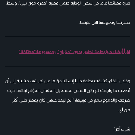
فترة قضائها عاما في سجن الوداية ضمن قضية "حمزة مون بيبي"، وسط
حسرتها ودموعها التي غلبتها.
اقرأ أيضا : دنيا بطمة تظهر بدون "مكياج" وجمهورها:"مختلفة"
وخلال اللقاء، كشفت بطمة جانبا إنسانيا مؤلما من تجربتها، مشيرة إلى أن
أصعب ما واجهته لم يكن السجن نفسه، بل الفقدان المؤلم لبناتها، حيث
صرحت والدموع تلمع في عينيها: "ألم البعد عنهن كان يفطر قلبي أكثر
من أي
شيء آخر".