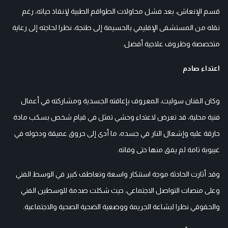
قسم الإنعاش، بعد فشل محاولات الطواقم الطبية لإنقاذ حياته، رغم
نقله من المستشفى الإقليمي بالحسيمة إلى طنجة، نظرا لحاجته إلى رعاية
متخصصة وظروف علاجية أفضل.
اعتداء صادم
وكان الفنان سوليت، المعروف بإعاقته الجسدية ومشاركته في أعمال
فنية محلية، قد تعرض لاعتداء وحشي تمثل في قيام شخص بسكب مادة
حارقة عليه وإشعال النار في جسده، ما أدى إلى حروق عميقة ودخوله في
غيبوبة تامة لم يفق منها حتى وفاته.
وقد أثارت الحادثة موجة استنكار واسعة وتعاطف كبير في الوسط الفني
وعلى منصات التواصل الاجتماعي، حيث شكلت صدمة للوسطين الفني
والحقوقي نظرا لبشاعة الجريمة ووضعية الضحية الصحية والاجتماعية.