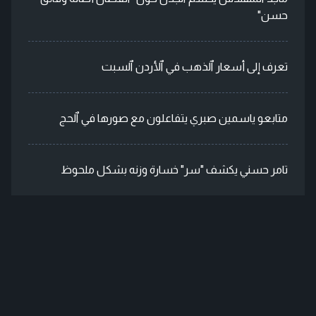
حسن"
تعرف إلى أسعار ٱلذهب في ٱلأردن ٱلسبت
متابعو ياسمين صبري يتفاعلون مع صورها في ٱلحج
تامر حسني يكشف "سر" خسارة وزنه بشكل ملحوظ