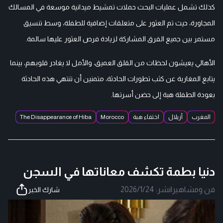
كذلك تشمل عمليات البحث حملات تمشيط ميدانية موسعة في المسالك
المجاورة، حيث تم العثور على متعلقات إضافية للطفلة، وسط تنسيق
مستمر بين جميع الفرق المشاركة لزيادة فرص العثور عليها سالمة.
الأهالي يعيشون لحظات من القلق العميق، والأمل لا يغادر قلوبهم، بينما
يتابع المغاربة عن كثب تطورات الحادثة، متمنين أن تنتهي هذه الحادثة
بعودة الطفلة هبة إلى حضن أسرتها.
المغرب
أزيلال
اختفاء هبة
Morocco
The Disappearance of Hiba
دنيا بطمة تكشف معاناتها في السجن
فن ومشاهير
|
نشر:
2026/1/24
شارك الخبر