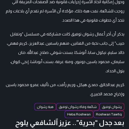
وحول إمكانية اتخاذ الأسرة إجراءات قانونية ضد الصفحات المزيفة التي
روجت للشائعة، نفت هبة ذلك، مؤكدة أن الأسرة لم تقدم أي بلاغات ولم
تتخذ أي خطوات قانونية في هذا الصدد.
يذكر أن آخر أعمال رشوان توفيق كانت مشاركته في مسلسل "وتقابل
حبيب" إلى جانب نخبة من الفنانين، منهم ياسمين عبدالعزيز، كريم فهمي،
خالد سليم، نيكول سابا، أنوشكا، بسنت شوقي، صلاح عبدالله، حنان
سليمان، محمود ياسين جونيور، ومنة عرفة، بسنت أبوباشا، إنجي كيوان،
بتول الحداد،
كريم عبدالخالق، حمدي هيكل، وريم رأفت، من تأليف عمرو محمود ياسين
وإخراج محمد الخبيري.
رشوان توفيق
شائعة وفاة رشوان توفيق
هبة رشوان
Heba Roshwan
Roshwan Tawfiq
بعد جدل “بحرية”.. عزيز ٱلشافعي يلوح