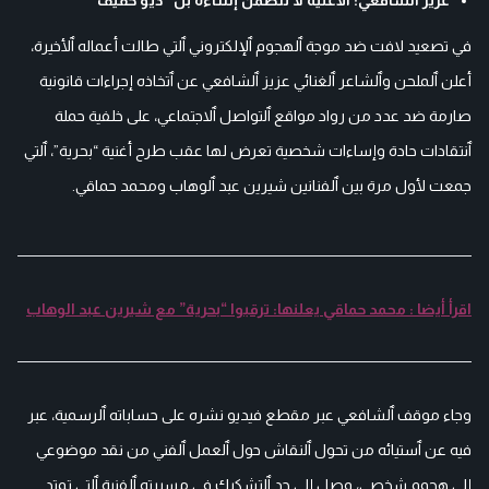
في تصعيد لافت ضد موجة ٱلهجوم ٱلإلكتروني ٱلتي طالت أعماله ٱلأخيرة،
أعلن ٱلملحن وٱلشاعر ٱلغنائي عزيز ٱلشافعي عن ٱتخاذه إجراءات قانونية
صارمة ضد عدد من رواد مواقع ٱلتواصل ٱلاجتماعي، على خلفية حملة
ٱنتقادات حادة وإساءات شخصية تعرض لها عقب طرح أغنية “بحرية”، ٱلتي
جمعت لأول مرة بين ٱلفنانين شيرين عبد ٱلوهاب ومحمد حماقي.
اقرأ أيضا : محمد حماقي يعلنها: ترقبوا “بحرية” مع شيرين عبد الوهاب
وجاء موقف ٱلشافعي عبر مقطع فيديو نشره على حساباته ٱلرسمية، عبر
فيه عن ٱستيائه من تحول ٱلنقاش حول ٱلعمل ٱلفني من نقد موضوعي
إلى هجوم شخصي، وصل إلى حد ٱلتشكيك في مسيرته ٱلفنية ٱلتي تمتد