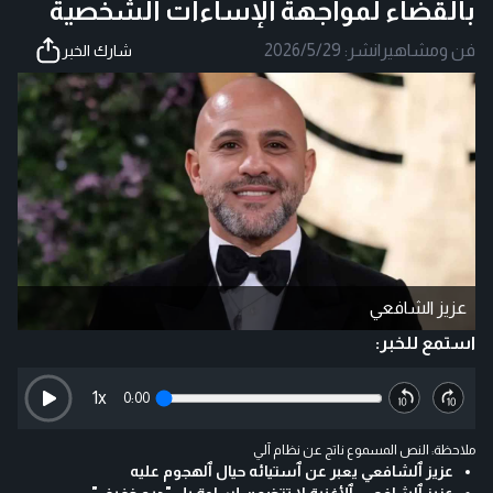
بالقضاء لمواجهة الإساءات الشخصية
فن ومشاهير
|
نشر:
2026/5/29
شارك الخبر
عزيز الشافعي
استمع للخبر:
1
x
0:00
ملاحظة: النص المسموع ناتج عن نظام آلي
عزيز ٱلشافعي يعبر عن ٱستيائه حيال ٱلهجوم عليه
عزيز ٱلشافعي: ٱلأغنية لا تتضمن إساءة بل "ديو خفيف"