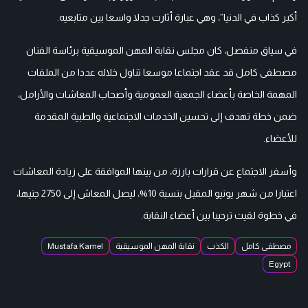
أكبر كذاب في الدنيا”، وهي عبارة أثارت جدلا واسعا بين متابعيه.
في سياق منفصل، كان مجلس نقابة المهن الموسيقية برئاسة الفنان
مصطفى كامل قد عقد اجتماعا موسعا تناول خلاله عددا من الملفات
المهمة الخاصة بأعضاء الجمعية العمومية وأصحاب المعاشات والأرامل،
ضمن خطة تهدف إلى تحسين الخدمات الاجتماعية والطبية المقدمة
للأعضاء.
وأسفر الاجتماع عن قرارات بارزة، من بينها الموافقة على زيادة المعاشات
اعتبارا من شهر يونيو المقبل بنسبة 10%، ليصل المعاش إلى 2750 جنيها،
في خطوة لقيت ترحيبا بين أعضاء النقابة.
مصطفى كامل
الكذب
نقابة المهن الموسيقية
Mustafa Kamel
Egypt