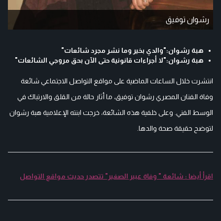
رشوان توفيق
هبة رشوان:"والدي بخير وما نشر مجرد شائعات"
هبة رشوان:"لا أجراءات قانونية حتى الآن بحق مروجي الشائعات"
انتشرت خلال الساعات الماضية على مواقع التواصل الاجتماعي شائعة
وفاة الفنان المصري رشوان توفيق، ما أثار حالة من القلق والارتباك في
الوسط الفني. وعلى خلفية هذه الشائعة، خرجت ابنته الإعلامية هبة رشوان
لتوضح حقيقة صحة والدها.
اقرأ أيضا : شائعة " وفاة عبير الصغير" تتصدر حديث مواقع التواصل