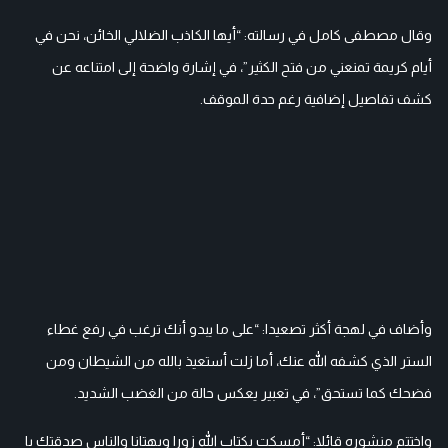
وقال مصطفى كامل في رسالته: “أيها الكاذب الضلالي الخائن، نحن في
أيام كريمة تمنعني من فتح الكثير”، في إشارة واضحة إلى امتناعه عن
كشف تفاصيل إضافية رغم حدة الموقف.
وأضاف في لهجة أكثر تصعيدا: “على ما يبدو أنك ترغب في رفع غطاء
الستر الذي كشفه الله عنك، أما زلت أستعيذ بالله من الشيطان ومن
فضحك كما تستحق”، في تعبير يعكس حالة من الغضب الشديد.
واختتم منشوره قائلا: “أمسكت بكتاب الله زورا وبهتانا والناس صدقتك يا