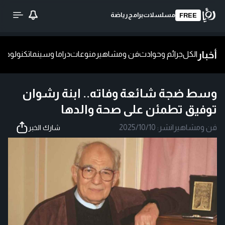
مسلسلات
برامج
رياضة
FREE
أخبار
الكل
جرائم وحوادث
فن ومشاهير
منوعات
دراما وسينما
تكنولوجيا
ش
وسط ضجة شائعة وفاته.. ابنة رشوان
توفيق تطمئن على صحة والدها
فن ومشاهير
|
نشر:
2025/10/10
شارك الخبر