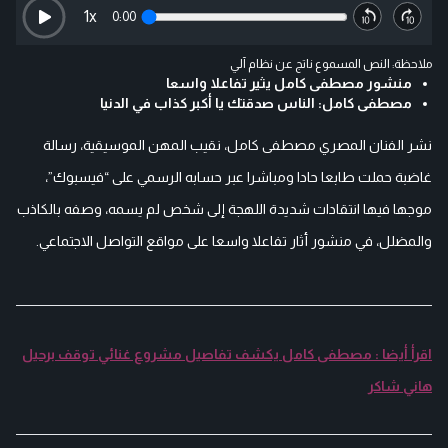
1
x
0:00
ملاحظة: النص المسموع ناتج عن نظام آلي
منشور مصطفى كامل يثير تفاعلا واسعا
مصطفى كامل: الناس صدقتك يا أكبر كذاب في الدنيا
نشر الفنان المصري مصطفى كامل، نقيب المهن الموسيقية، رسالة
غاضبة حملت طابعا حادا ومباشرا عبر حسابه الرسمي على “فيسبوك”،
موجها فيها انتقادات شديدة اللهجة إلى شخص لم يسمه، وصفه بالكاذب
والمضلل، في منشور أثار تفاعلا واسعا على مواقع التواصل الاجتماعي.
اقرأ أيضا : مصطفى كامل يكشف تفاصيل مشروع غنائي توقف برحيل
هاني شاكر