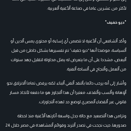
لأكثر من عشرين عاما في صناعة ٱلأغنية ٱلعربية.
"ديو خفيف"
وأكد ٱلشافعي أن ٱلأغنية لا تتضمن أي إساءة أو محتوى يمس ٱلدين أو
ٱلسياسة، موضحا أنها “ديو خفيف” تم تفسيرها بشكل خاطئ من قبل
ٱلبعض، مشددا على أن ما يتعرض له يمثل محاولة لتقليل جهد سنوات
من ٱلعمل وٱلنجاح في ٱلساحة ٱلفنية.
وأشار إلى أنه يرحب دائما بٱلنقد ٱلفني ٱلبناء، لكنه يرفض تماما ٱلانزلاق نحو
ٱلإهانة وٱلسب وٱلقذف، معتبرا أن هذا ٱلتجاوز هو ما دفعه لٱتخاذ مسار
قانوني عبر ٱلقضاء ٱلمصري لوضع حد لهذه ٱلتجاوزات.
وتزامن هذا ٱلتصعيد مع حالة جدل واسعة أثارتها ٱلأغنية منذ لحظة
صدورها، حيث نجحت في تصدر ٱلترند وقوائم ٱلمشاهدة في مصر خلال 24