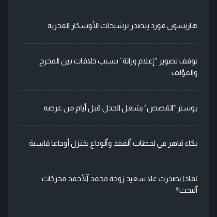
هاريسون فورد يتصدر ترشيحات الأوسكار الفخرية
توقف تصوير “إعلام وراثة” بسبب خلافات بين المخرج
والمؤلف
بوستر "القصص" يشعل الجدل قبل أيام من عرضه
بكاء قاهر في لحظات ٱلفقد وٱلوداع يختزل أوجاعا قاسية
لماذا تصدرت علا سعيد زوجة محمد ٱلأحمد محركات
ٱلبحث؟