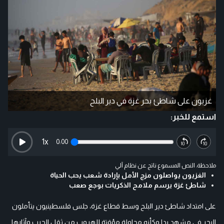
غزيون على شاطئ بحر غزة في دير البلح
استمع للخبر:
1
x
0:00
ملاحظة: النص المسموع ناتج عن نظام آلي
الغزيون يواصلون مزج الأمل بإرادة شعب يحب الحياة
شاطئ غزة يرسم ملامح الذكريات بوجع صعب
على امتداد شاطئ دير البلح وسط قطاع غزة، جلس فلسطينيون يتأملون
البحر في مشهد بدا وكأنه محاولة مؤقتة للهروب من ثقل الحرب وآثارها