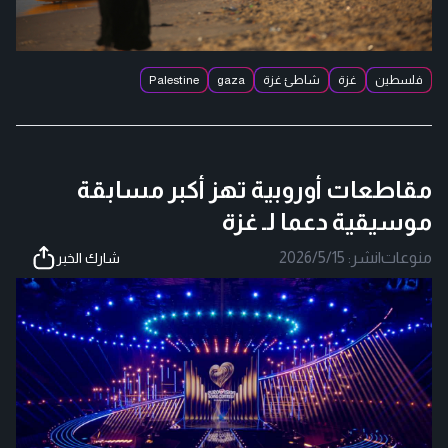
فلسطين
غزة
شاطئ غزة
gaza
Palestine
مقاطعات أوروبية تهز أكبر مسابقة
موسيقية دعما لـ غزة
منوعات
|
نشر:
2026/5/15
شارك الخبر