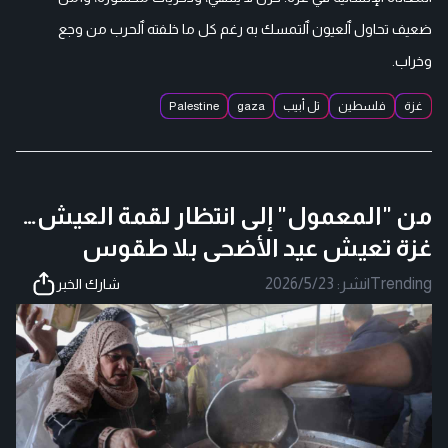
ضعيف تحاول ٱلعيون ٱلتمسك به رغم كل ما خلفته ٱلحرب من وجع
وخراب.
غزة
فلسطين
تل أبيب
gaza
Palestine
من "المعمول" إلى انتظار لقمة العيش…
غزة تعيش عيد الأضحى بلا طقوس
Trending
|
نشر:
2026/5/23
شارك الخبر