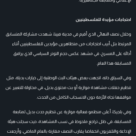
احتجاجات مؤيدة للفلسطينيين
وخلال نصف النهائي الذي أقيم في مدينة فيينا، شهدت مشاركة المتسابق
المرتبط بتل أبيب احتجاجات من متظاهرين مؤيدين للفلسطينيين أثناء
أدائه على المسرح، في مشهد عكس حجم التوتر السياسي الذي يرافق
المسابقة هذا العام.
وفي السياق ذاته، اتجهت بعض هيئات البث الوطنية إلى خيارات بديلة، مثل
تنظيم حفلات مشاهدة موازية أو بث محتوى بديل، في محاولة للتعبير عن
مواقفها تجاه الأزمة دون الانسحاب الكامل من الحدث.
وفي بلجيكا، أعلن منظمو فعالية موازية عن تنظيم حدث بديل لمتابعة
المسابقة، في ظل تراجع ملحوظ في نسب المشاهدة، حيث سجلت هيئة
الإذاعة والتلفزيون انخفاضا يقارب النصف مقارنة بالعام الماضي، وأرجعت