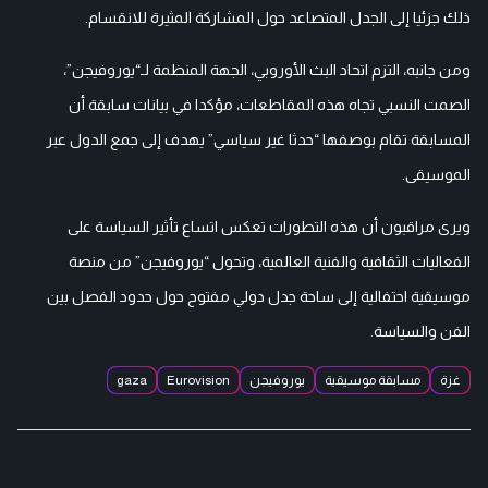
ذلك جزئيا إلى الجدل المتصاعد حول المشاركة المثيرة للانقسام.
ومن جانبه، التزم اتحاد البث الأوروبي، الجهة المنظمة لـ“يوروفيجن”،
الصمت النسبي تجاه هذه المقاطعات، مؤكدا في بيانات سابقة أن
المسابقة تقام بوصفها “حدثا غير سياسي” يهدف إلى جمع الدول عبر
الموسيقى.
ويرى مراقبون أن هذه التطورات تعكس اتساع تأثير السياسة على
الفعاليات الثقافية والفنية العالمية، وتحول “يوروفيجن” من منصة
موسيقية احتفالية إلى ساحة جدل دولي مفتوح حول حدود الفصل بين
الفن والسياسة.
غزة
مسابقة موسيقية
يوروفيجن
Eurovision
gaza