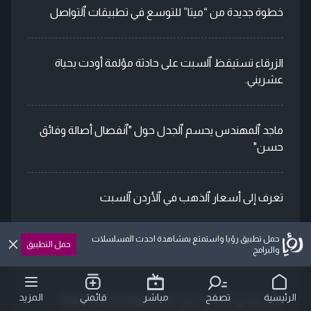
خطوة جديدة من “ميتا” للتوسع في تطبيقات ٱلتواصل
الزرقاء تستيقظ ٱلسبت على حادثة مؤلمة أودت بحياة
عشريني.
ماجد ٱلمهندس يحسم ٱلجدل حول "ٱنفصال أصالة وفائق
حسن"
تعرف إلى أسعار ٱلذهب في ٱلأردن ٱلسبت
حمل تطبيق رؤيا واستمتع بمشاهدة احدث المسلسلات
حمل التطبيق
متابعو ياسمين صبري يتفاعلون مع صورها في ٱلحج
والبرامج
الرئيسية
تصفح
مباشر
قائمتي
المزيد
تامر حسني يكشف "سر" خسارة وزنه بشكل ملحوظ