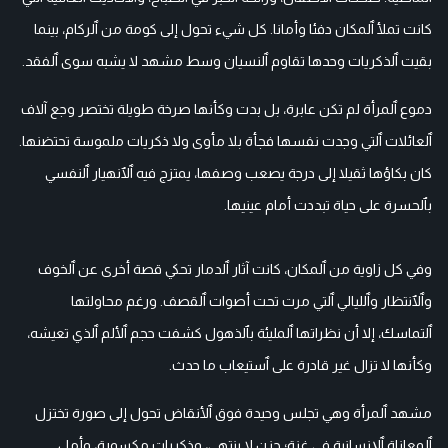
كانت تملأ ٱلمكان دفئا وأمانا. كل شيء تحول إلى كومة من ٱلركام، بينما
بقيت ٱلذكريات وحدها تقاوم ٱلنسيان وسط مشهد لا يشبه سوى ٱلفقد.
دموع ٱلمرأة لم تكن عابرة، بل بدت وكأنها صرخة طويلة تختصر وجع آلاف
ٱلعائلات ٱلتي وجدت نفسها فجأة بلا مأوى ولا ذكريات ملموسة تحتضنها.
كان بكاؤها ثقيلا إلى درجة يصعب وصفها، يمتزج فيه ٱلٱنهيار ٱلنفسي
بٱلحسرة على حياة تبددت أمام عينيها.
وفي كل زاوية من ٱلمكان، كانت آثار ٱلدمار تحكي قصة أخرى عن ٱلخوف
وٱلٱنتظار وٱلليالي ٱلتي مرت تحت أصوات ٱلقصف. ورغم محاولتها
ٱلتماسك، إلا أن نظراتها ٱلمليئة بٱلذهول كشفت حجم ٱلألم ٱلذي تعيشه،
وكأنها لا تزال غير قادرة على ٱستيعاب ما حدث.
مشهد ٱلمرأة وهي تجلس وحيدة فوق ٱلأنقاض تحول إلى صورة تختزل
ٱلمعاناة ٱلإنسانية في غزة؛ حزن لا ينتهي، وذكريات مكسورة، وأمل