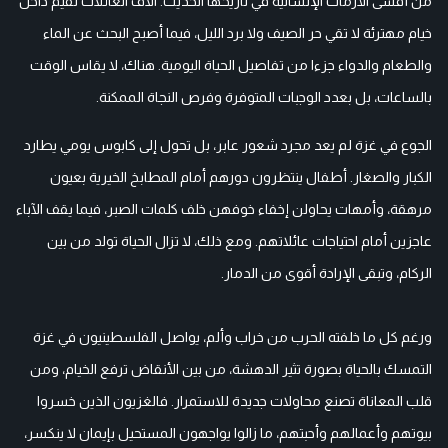
من أقسى الأزمات الإنسانية في تاريخها الحديث. آلاف العائلات تقيم داخل
خيام مهترئة لا تقي حر الصيف ولا برد الليل، فيما أصبح البحث عن الماء
والطعام والدواء جزءا من تفاصيل الحياة اليومية. هناك، لا يقاس الوقت
بالساعات، بل بعدد الوجبات المتوفرة وفرص النجاة الممكنة.
الجوع في غزة لم يعد مجرد شعور عابر، بل تحول إلى كابوس يومي يطارد
الكبار والصغار. أطفال ينتظرون دورهم أمام المطابخ الخيرية بعيون
مرهقة، وأمهات يحاولن إخفاء خوفهن خلف كلمات الصبر، فيما يقف الآباء
عاجزين أمام احتياجات عائلاتهم. ومع ذلك، لا تزال الحياة تولد من بين
الركام، وتبقى الإرادة أقوى من الدمار.
ورغم كل ما خلفته الحرب من خراب وألم، يواصل الفلسطينيون في غزة
التمسك بالحياة بصورة تثير الدهشة، من بين الأنقاض ترفع الخيام، ومن
قلب المعاناة تصنع محاولات جديدة للاستمرار. فالغزيون الذين خسروا
بيوتهم وأعمالهم وأحبتهم، ما زالوا يواجهون المستحيل بإيمان لا ينكسر،