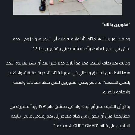
"فخورين بذلك"
وختمت نور رسالتها قائلة: "أنا ولا مرة قلت أني سورية، ولا زوجي. جده
عاش في سوريا فقط، وأصله فلسطيني وفخورين بذلك".
وكانت تصريحات الشيف عمر قد أثارت جدلا كبيرا بعد أن نشر تغريدة انتقد
فيها النظامين السابق والحالي في سوريا قائلا: "لا حرية حقيقية، ولا تغيير
يلمس الشعب"، ما دفع بعض السوريين لشن حملة انتقادات واسعة
واتهامه بالخيانة.
يذكر أن الشيف عمر أبو لبدة، ولد في دمشق عام 1991 وبدأ مسيرته في
مطابخها، قبل أن يتحول من طاه مهاجر إلى نجم إعلامي عالمي يتابعه
الملايين على قناته "CHEF OMAR شيف عمر".