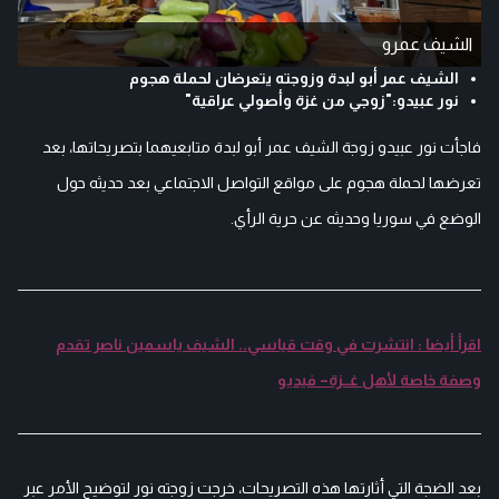
الشيف عمرو
الشيف عمر أبو لبدة وزوجته يتعرضان لحملة هجوم
نور عبيدو:"زوجي من غزة وأصولي عراقية"
فاجأت نور عبيدو زوجة الشيف عمر أبو لبدة متابعيهما بتصريحاتها، بعد
تعرضها لحملة هجوم على مواقع التواصل الاجتماعي بعد حديثه حول
الوضع في سوريا وحديثه عن حرية الرأي.
اقرأ أيضا : انتشرت في وقت قياسي.. الشيف ياسمين ناصر تقدم
وصفة خاصة لأهل غــزة– فيديو
بعد الضجة التي أثارتها هذه التصريحات، خرجت زوجته نور لتوضيح الأمر عبر