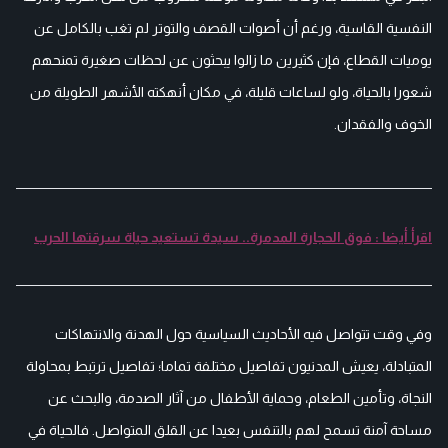
النفسية القاسية، ورغم أن أصوات القصف والتوتر لم تغب بالكامل عن
يوميات القطاع، فإن كثيرين ما زالوا يبحثون عن لحظات صغيرة تمنحهم
شعورا بالحياة، ولو لساعات قليلة، في مكان أنهكته الأشهر الطويلة من
الخوف والفقدان.
اقرأ أيضا : فوق الحجارة المدمرة.. سيدة تستعيد حياة سرقتها الحرب
وفي وقت تتواصل فيه الأحاديث السياسية حول الهدنة والانتهاكات
المتبادلة، يعيش المدنيون تفاصيل مختلفة تماما؛ تفاصيل ترتبط بمحاولة
النجاة، وتأمين الطعام، وحماية الأطفال من آثار الصدمة، والبحث عن
مساحة آمنة تسمح لهم بالتنفس بعيدا عن القلق المتواصل. فالحياة في