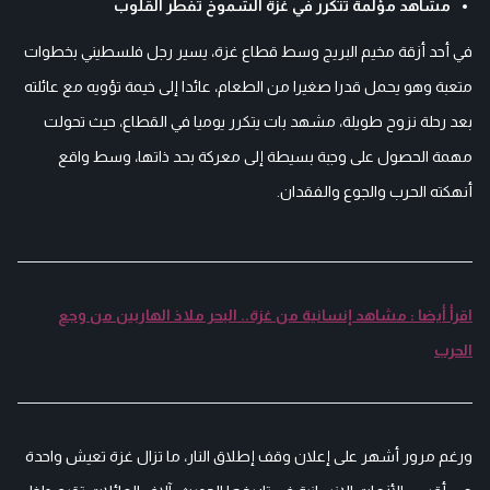
مشاهد مؤلمة تتكرر في غزة الشموخ تفطر القلوب
في أحد أزقة مخيم البريج وسط قطاع غزة، يسير رجل فلسطيني بخطوات
متعبة وهو يحمل قدرا صغيرا من الطعام، عائدا إلى خيمة تؤويه مع عائلته
بعد رحلة نزوح طويلة، مشهد بات يتكرر يوميا في القطاع، حيث تحولت
مهمة الحصول على وجبة بسيطة إلى معركة بحد ذاتها، وسط واقع
أنهكته الحرب والجوع والفقدان.
اقرأ أيضا : مشاهد إنسانية من غزة.. البحر ملاذ الهاربين من وجع
الحرب
ورغم مرور أشهر على إعلان وقف إطلاق النار، ما تزال غزة تعيش واحدة