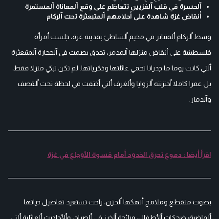
ٱلحسرة في قلب ٱلغزيين تتعاظم على وقع ٱلمعاناة ٱلمستمرة
أنقاض غزة شاهدة على أحلامهم ٱلمتبعثرة تحت ٱلركام
وسط ٱلركام ٱلمتناثر في مخيم ٱلشاطئ بمدينة غزة، جلست ٱمرأة
فلسطينية على أنقاض منزلها ٱلمدمر، تحدق بصمت في ٱلحجارة ٱلمتبعثرة
ٱلتي كانت يوما ما جدرانا تحمي عائلتها وذكرياتها. لم تكن تبكي منزلا فقط،
بل عمرا كاملا ٱختزنته ٱلزوايا وٱلغرف ٱلتي ٱختفت في لحظة تحت ٱلقصف
وٱلدمار.
اقرأ أيضا : دموع تحرق الخدود أمام قسوة الأوجاع في غزة
بصوت متقطع وملامح أنهكها ٱلحزن، راحت تستعيد تفاصيل حياتها
ٱلماضية؛ ضحكات ٱلأطفال، ورائحة ٱلخبز في ٱلصباح، وٱلأحاديث ٱلعائلية ٱلتي