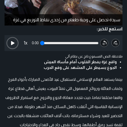
سيدة تحصل على وجبة طعام من إحدى نقاط التوزيع في غزة
استمع للخبر:
1
x
0:00
ملاحظة: النص المسموع ناتج عن نظام آلي
واقع غزة يفطر القلوب أمام مأساة العيش
الجوع يسيطر على المشهد على وقع الحرب
بينما يستعد العالم الإسلامي لاستقبال عيد الأضحى المبارك بأجواء الفرح
ولمات العائلة وروائح المعمول التي تملأ البيوت، يعيش أهالي قطاع غزة
واقعا مختلفا تماما، حيث تتجدد معاناة الجوع والنزوح مع استمرار الظروف
الإنسانية القاسية التي أثقلت كاهل السكان منذ أشهر طويلة. فبدلا من
التحضير للعيد وشراء مستلزماته، باتت آلاف العائلات منشغلة بالبحث عن
لقمة تسد رمق أطفالها، وسط نقص حاد في الغذاء والاحتياجات