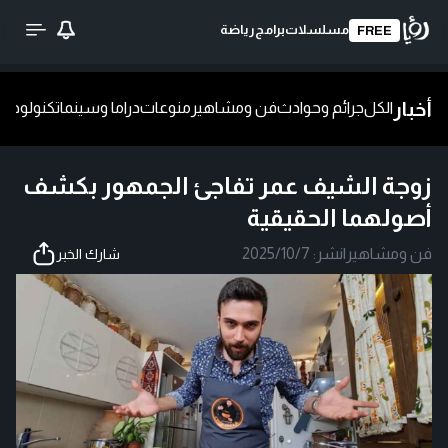
مسلسلات
برامج
رياضة
FREE
أخبار
الكل
جرائم وحوادث
فن ومشاهير
منوعات
دراما وسينما
تكنولوجيا
ش
زوجة الشيف عمر تفاجئ الجمهور بكشف
أصولهما الحقيقية
فن ومشاهير
|
نشر:
2025/10/7
شارك الخبر