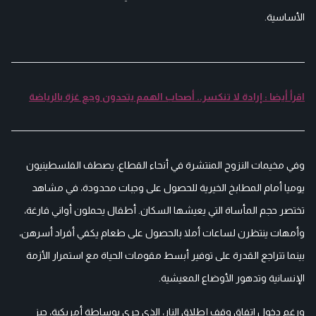
الأساسية.
اقرأ أيضا : إرادة لا تنكسر.. أصحاب الهمم يتحدون وجع غزة بالرياضة
وفي مخيمات النزوح المنتشرة في أنحاء القطاع، يصطف الفلسطينيون
يوميا أمام المطابخ الخيرية للحصول على وجبات محدودة، في مشاهد
تختصر حجم المأساة التي يعيشها السكان. أطفال يحملون أواني فارغة،
وأمهات ينتظرن لساعات أملا بالحصول على طعام يكفي أفراد أسرهن،
بينما تتراجع القدرة على توفير أبسط مقومات الحياة مع استمرار الأزمة
الإنسانية وتدهور الأوضاع المعيشية.
ورغم دخول اتفاق وقف إطلاق النار، الذي جرى بوساطة أمريكية، حيز