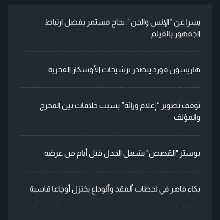
يسرا عن “الإنس والجن”: نجاح مستمر بفضل ارتباط
الجمهور بالفيلم
هاريسون فورد يتصدر ترشيحات الأوسكار الفخرية
توقف تصوير “إعلام وراثة” بسبب خلافات بين المخرج
والمؤلف
بوستر "القصص" يشعل الجدل قبل أيام من عرضه
بكاء قاهر في لحظات ٱلفقد وٱلوداع يختزل أوجاعا قاسية