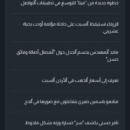
خطوة جديدة من “ميتا” للتوسع في تطبيقات ٱلتواصل
الزرقاء تستيقظ ٱلسبت على حادثة مؤلمة أودت بحياة
عشريني.
ماجد ٱلمهندس يحسم ٱلجدل حول "ٱنفصال أصالة وفائق
حسن"
تعرف إلى أسعار ٱلذهب في ٱلأردن ٱلسبت
متابعو ياسمين صبري يتفاعلون مع صورها في ٱلحج
تامر حسني يكشف "سر" خسارة وزنه بشكل ملحوظ