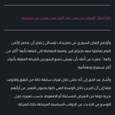
اقرأ أيضا : الإفراج عن معن عبد الحق بعد يومين من توقيفه
وأوضح الفنان السوري، في تصريحات لوسائل إعلام، أن عناصر الأمن
العام تعاملوا معه باحترام كبير، واصفا المعاملة التي تلقاها بأنها “أكثر من
رائعة”، معربا عن أمله بأن يعيش جميع السوريين المرحلة المقبلة بأجواء
أكثر استقرارا وطمأنينة.
وأشار عبد الحق إلى أنه عاش خلال فترات سابقة حالة من القلق والخوف،
لافتا إلى أن كثيرين داخل الوسط الفني كانوا يتجنبون التعبير عن آرائهم
بحرية خوفا من التعرض للمساءلة أو الضغوط، بحسب تعبيره، دون
التوسع في الحديث عن الجوانب السياسية المرتبطة بتلك المرحلة.