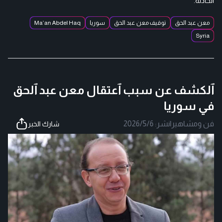
الحادثة.
معن عبد الحق
توقيف معن عبد الحق
سوريا
Ma’an Abdel Haq
Syria
ٱلكشف عن سبب ٱعتقال معن عبد ٱلحق
في سوريا
فن ومشاهير
|
نشر:
2026/5/6
شارك الخبر