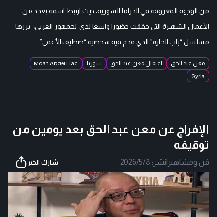
من الوجوه المعروفة في الدراما السورية، حيث ارتبط اسمه بعدد من
الأعمال الشهيرة التي حققت حضورا واسعا لدى الجمهور العربي، أبرزها
مسلسل “باب الحارة” الذي قدم فيه شخصية “صطيف الأعمى”.
معن عبد الحق
اعتقال معن عبد الحق
سوريا
Moan Abdel Haq
Syria
الإفراج عن معن عبد الحق بعد يومين من
توقيفه
فن ومشاهير
|
نشر:
2026/5/8
شارك الخبر