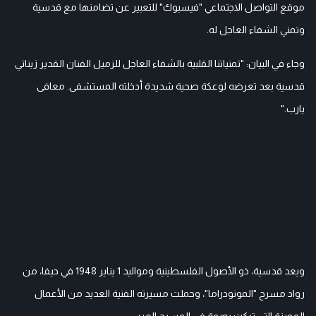
موقع التواصل الاجتماعي "فيسبوك" للتعبير عن تضامنها مع قدسية
وتمني الشفاء العاجل له.
وجاء في البيان: "تمنياتنا القلبية بالشفاء العاجل للزميل الفنان القدير زيناتي
قدسية بعد تعرضه لوعكة صحية شديدة أدخلته المستشفى. معافى
يارب."
ويعد قدسية، ذو الأصول الفلسطينية ومواليد 1 يناير 1948 في حيفا، من
رواد مسرح "المونودراما"، وحملت مسيرته الفنية العديد من الأعمال
المميزة التي تركت بصمة في المسرح العربي.