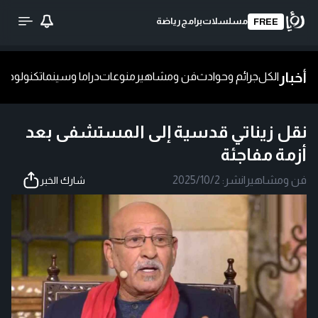
مسلسلات
برامج
رياضة
FREE
أخبار
الكل
جرائم وحوادث
فن ومشاهير
منوعات
دراما وسينما
تكنولوجيا
ش
نقل زيناتي قدسية إلى المستشفى بعد
أزمة مفاجئة
فن ومشاهير
|
نشر:
2025/10/2
شارك الخبر