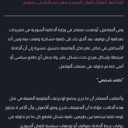
اقرأ أيضا : اعتقال الفنان السوري معن عبد الحق في دمشق
وفي ٱلتفاصيل، أوضحت مصادر في وزارة ٱلداخلية ٱلسورية في تصريحات
صحافية أن توقيف عبد ٱلحق جاء على خلفية مشاجرة وقعت بينه وبين أحد
ٱلأشخاص في مكان عام داخل ٱلعاصمة دمشق، مشيرة إلى أن ٱلحادثة
مرتبطة بإشكال فردي حدث بشكل عابر، ولا يحمل أي طابع سياسي أو
أمني كما تم تداوله على منصات ٱلتواصل.
"خلاف شخصي"
وأضافت ٱلمصادر أن ما جرى يخضع للإجراءات ٱلقانونية ٱلمتبعة في مثل
هذه ٱلحالات، مؤكدة أن ٱلتحقيقات تجري وفق ٱلأصول، وأن ٱلأمر لا يتجاوز
كونه خلافا شخصيا بين طرفين، نافية بشكل قاطع كل ما تم تداوله من
روايات تربط ٱلحادثة بمواقف أو توجهات سياسية للفنان ٱلسوري.