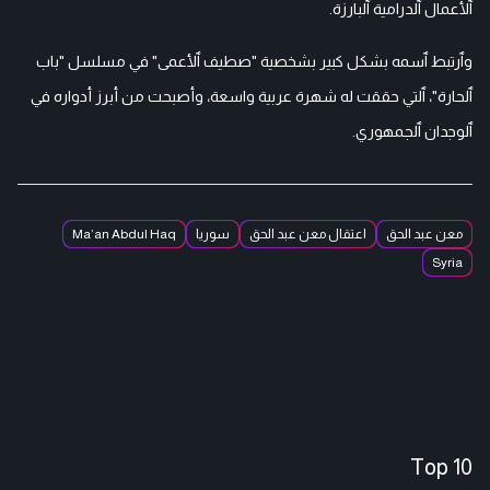
ٱلأعمال ٱلدرامية ٱلبارزة.
وٱرتبط ٱسمه بشكل كبير بشخصية "صطيف ٱلأعمى" في مسلسل "باب
ٱلحارة"، ٱلتي حققت له شهرة عربية واسعة، وأصبحت من أبرز أدواره في
ٱلوجدان ٱلجمهوري.
معن عبد الحق
اعتقال معن عبد الحق
سوريا
Ma’an Abdul Haq
Syria
Top 10