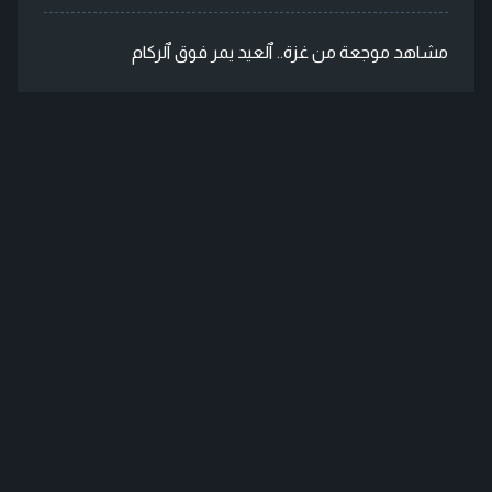
مشاهد موجعة من غزة.. ٱلعيد يمر فوق ٱلركام