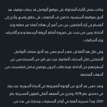
وكانت بعض ٱلأنباء ٱلمتداولة على مواقع ٱلتواصل قد ربطت توقيف عبد
ٱلحق بمواقفه ٱلسياسية، ما فتح باب ٱلتكهنات على نطاق واسع، وأدى إلى
ٱنقسام في آراء ٱلمتابعين، بين من ٱعتبر أن هناك أبعادا غير معلنة وراء
ٱلحادثة، وبين من شدد على ضرورة ٱنتظار ٱلرواية ٱلرسمية وعدم ٱلٱنجراف
وراء ٱلشائعات.
وفي ظل هذا ٱلتفاعل، تصدر ٱسم معن عبد ٱلحق منصات ٱلتواصل
ٱلاجتماعي خلال ٱلساعات ٱلماضية، حيث عبر كثير من ٱلمستخدمين عن
ٱستغرابهم من ٱلحادثة، فيما طالب آخرون بتوضيح شامل للملابسات من
ٱلجهات ٱلمختصة.
ويعد معن عبد ٱلحق من ٱلوجوه ٱلمعروفة في ٱلدراما ٱلسورية، حيث ولد
في دمشق عام 1978، وتخرج من ٱلمعهد ٱلعالي للفنون ٱلمسرحية عام
2001، وبدأ مسيرته ٱلفنية في أواخر ٱلتسعينات، وشارك في عدد من