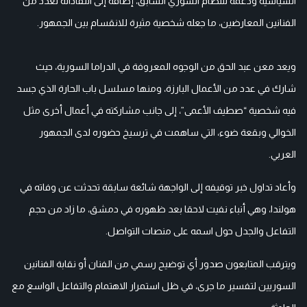
السياسية ودعمه للنظام السوري السابق، إضافة إلى انتقاداته لعدد من
الفنانين المعارضين، ما جعله شخصية مثيرة للانقسام بين الجمهور.
ويعد معن عبد الحق من الوجوه المعروفة في الدراما السورية، حيث
شارك في عدد من الأعمال البارزة، ومنها مسلسل باب الحارة الذي جسد
فيه شخصية “صطيف الأعمى”، إلى جانب مشاركته في أعمال أخرى مثل
الخوالي وبقعة ضوء، التي ساهمت في ترسيخ حضوره لدى الجمهور
العربي.
وأعاد تداول خبر توقيفه إلى الواجهة شائعة سابقة تحدثت عن وفاته في
هولندا، وهي أنباء نفيت لاحقا بعد ظهوره في دمشق، ما زاد من حجم
التفاعل والجدل حول اسمه على منصات التواصل.
ويترقب المتابعون صدور أي توضيح رسمي من الفنان أو نقابة الفنانين
السوريين لتفسير ما جرى، في ظل استمرار الاهتمام والتفاعل الواسع مع