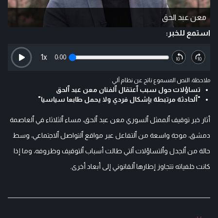
معن عبد الحق
استمع للخبر:
1
x
0:00
ملاحظة: النص المسموع ناتج عن نظام آلي
تساؤلات حول سبب ٱعتقال ٱلفنان معن عبد ٱلحق
"ٱلحادثة مرتبطة بإشكال فردي ولا يحمل طابعا سياسيا"
أثار خبر توقيف ٱلممثل ٱلسوري معن عبد ٱلحق، مساء ٱلثلاثاء في ٱلعاصمة
دمشق، موجة واسعة من ٱلتفاعل عبر مواقع ٱلتواصل ٱلاجتماعي، وسط
حالة من ٱلجدل وٱلتساؤلات ٱلتي طالت أسباب ٱلتوقيف وظروفه، وما إذا
كانت خلفياته تتجاوز إطارها ٱلقانوني إلى أبعاد أخرى.