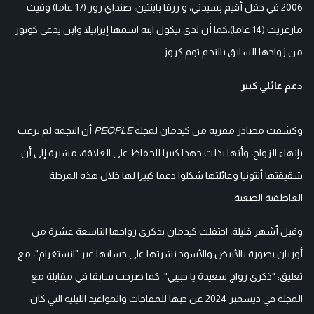
2006 في حفل أقيم بسيدني، و رزقا بابنتين، صنداي روز (17 عاما) وفيث
مارغريت (14 عاما)،كما أن لدى نيكول ابنة اسمها إيزابيلا وابن يدعى كونور
من زواجها السابق بالنجم توم كروز.
دعم عائلي كبير
وكشفت مصادر مقربة من كيدمان لمجلة
PEOPLE
أن النجمة لم ترغب
بإنهاء الزواج، وأنها بذلت جهدا كبيرا للحفاظ على العلاقة، مشيرة إلى أن
شقيقتها أنتونيا وعائلتها شكلوا دعما كبيرا لها خلال هذه المرحلة
العاطفية الصعبة.
وقبل أشهر قليلة، احتفلت كيدمان بذكرى زواجها التاسعة عشرة من
أوربان بصورة بالأبيض والأسود نشرتها على حسابها عبر "انستغرام"، مع
تعليق: "ذكرى زواج سعيدة يا حبيبي". كما صرحت سابقا في مقابلة مع
المجلة في ديسمبر 2024 عن حبها للمفاجآت والمواعيد الليلية التي كان