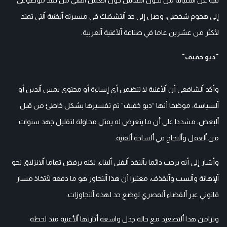
إلى هجوم شخصي، وصل إلى حد ٱلتشكيك في مسيرته ٱلفنية ٱلتي تمتد
لأكثر من عشرين عاما في صناعة ٱلأغنية ٱلعربية.
"ديو خفيف"
وأكد ٱلشافعي أن ٱلأغنية لا تتضمن أي إساءة أو محتوى يمس ٱلدين أو
ٱلسياسة، موضحا أنها “ديو خفيف” تم تفسيرها بشكل خاطئ من قبل
ٱلبعض، مشددا على أن ما يتعرض له يمثل محاولة لتقليل جهد سنوات
من ٱلعمل وٱلنجاح في ٱلساحة ٱلفنية.
وأشار إلى أنه يرحب دائما بٱلنقد ٱلفني ٱلبناء، لكنه يرفض تماما ٱلانزلاق نحو
ٱلإهانة وٱلسب وٱلقذف، معتبرا أن هذا ٱلتجاوز هو ما دفعه لٱتخاذ مسار
قانوني عبر ٱلقضاء ٱلمصري لوضع حد لهذه ٱلتجاوزات.
وتزامن هذا ٱلتصعيد مع حالة جدل واسعة أثارتها ٱلأغنية منذ لحظة