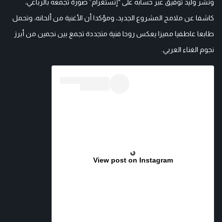
ونشر وليد توفيق عبر حسابه على “إنستغرام” صورة تجمعه بالرباعي،
كاشفا عن ملامح المشروع الجديد، ومؤكدا أن الأغنية من ألحانه، وتحمل
طابعا عاطفيا مميزا يعكس روحا فنية متجددة تجمع بين نجمين من أبرز
نجوم الغناء العربي.
View post on Instagram