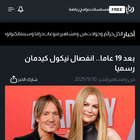
مسلسلات
برامج
رياضة
FREE
أخبار
الكل
جرائم وحوادث
فن ومشاهير
منوعات
دراما وسينما
تكنولوجيا
ش
بعد 19 عاما.. انفصال نيكول كيدمان
رسميا
فن ومشاهير
|
نشر:
2025/9/30
شارك الخبر