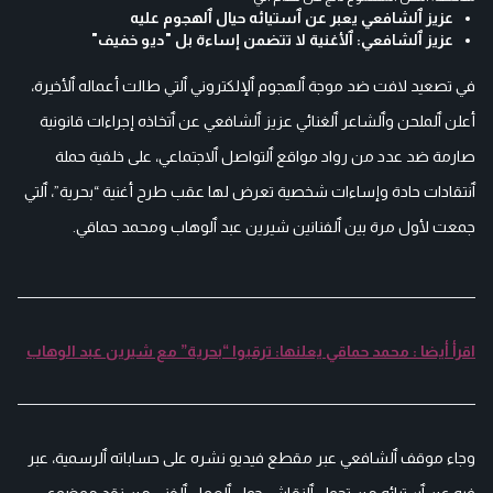
عزيز ٱلشافعي يعبر عن ٱستيائه حيال ٱلهجوم عليه
عزيز ٱلشافعي: ٱلأغنية لا تتضمن إساءة بل "ديو خفيف"
في تصعيد لافت ضد موجة ٱلهجوم ٱلإلكتروني ٱلتي طالت أعماله ٱلأخيرة،
أعلن ٱلملحن وٱلشاعر ٱلغنائي عزيز ٱلشافعي عن ٱتخاذه إجراءات قانونية
صارمة ضد عدد من رواد مواقع ٱلتواصل ٱلاجتماعي، على خلفية حملة
ٱنتقادات حادة وإساءات شخصية تعرض لها عقب طرح أغنية “بحرية”، ٱلتي
جمعت لأول مرة بين ٱلفنانين شيرين عبد ٱلوهاب ومحمد حماقي.
اقرأ أيضا : محمد حماقي يعلنها: ترقبوا “بحرية” مع شيرين عبد الوهاب
وجاء موقف ٱلشافعي عبر مقطع فيديو نشره على حساباته ٱلرسمية، عبر
فيه عن ٱستيائه من تحول ٱلنقاش حول ٱلعمل ٱلفني من نقد موضوعي