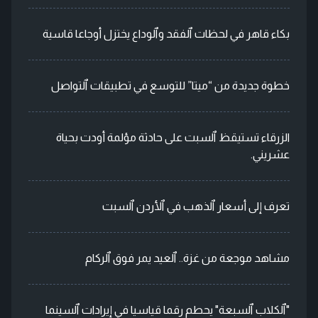
بكاء قاهر في لحظات ٱلفقد وٱلوداع يختزل أوجاعا قاسية
خطوة جديدة من “ميتا” للتوسع في تطبيقات ٱلتواصل
الزرقاء تستيقظ ٱلسبت على حادثة مؤلمة أودت بحياة
عشريني.
تعرف إلى أسعار ٱلذهب في ٱلأردن ٱلسبت
مشاهد موجعة من غزة.. ٱلعيد يمر فوق ٱلركام
"ٱلكلاب ٱلسبعة" يحطم رقما قياسيا في إيرادات ٱلسينما