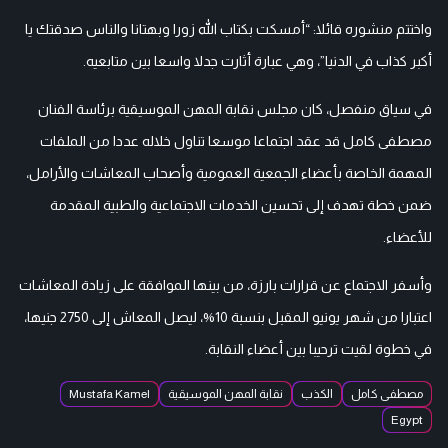
واختتم منشوره قائلا: “أمسكت بكتاب الله زورا وبهتانا والناس صدقتك يا
أكبر كذاب في الدنيا”، وهي عبارة أثارت جدلا واسعا بين متابعيه.
في سياق منفصل، كان مجلس نقابة المهن الموسيقية برئاسة الفنان
مصطفى كامل قد عقد اجتماعا موسعا تناول خلاله عددا من الملفات
المهمة الخاصة بأعضاء الجمعية العمومية وأصحاب المعاشات والأرامل،
ضمن خطة تهدف إلى تحسين الخدمات الاجتماعية والطبية المقدمة
للأعضاء.
وأسفر الاجتماع عن قرارات بارزة، من بينها الموافقة على زيادة المعاشات
اعتبارا من شهر يونيو المقبل بنسبة 10%، ليصل المعاش إلى 2750 جنيها،
في خطوة لقيت ترحيبا بين أعضاء النقابة.
مصطفى كامل
الكذب
نقابة المهن الموسيقية
Mustafa Kamel
Egypt