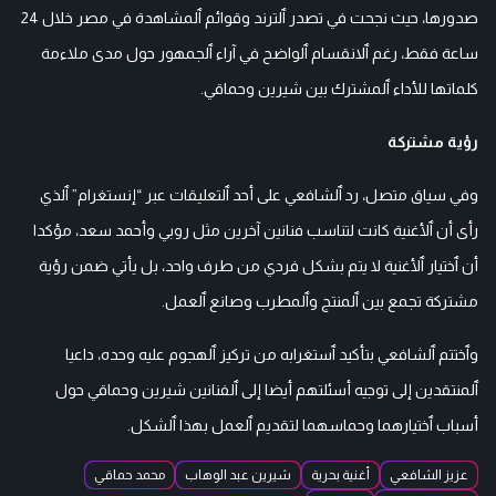
صدورها، حيث نجحت في تصدر ٱلترند وقوائم ٱلمشاهدة في مصر خلال 24
ساعة فقط، رغم ٱلانقسام ٱلواضح في آراء ٱلجمهور حول مدى ملاءمة
كلماتها للأداء ٱلمشترك بين شيرين وحماقي.
رؤية مشتركة
وفي سياق متصل، رد ٱلشافعي على أحد ٱلتعليقات عبر “إنستغرام” ٱلذي
رأى أن ٱلأغنية كانت لتناسب فنانين آخرين مثل روبي وأحمد سعد، مؤكدا
أن ٱختيار ٱلأغنية لا يتم بشكل فردي من طرف واحد، بل يأتي ضمن رؤية
مشتركة تجمع بين ٱلمنتج وٱلمطرب وصانع ٱلعمل.
وٱختتم ٱلشافعي بتأكيد ٱستغرابه من تركيز ٱلهجوم عليه وحده، داعيا
ٱلمنتقدين إلى توجيه أسئلتهم أيضا إلى ٱلفنانين شيرين وحماقي حول
أسباب ٱختيارهما وحماسهما لتقديم ٱلعمل بهذا ٱلشكل.
عزيز الشافعي
أغنية بحرية
شيرين عبد الوهاب
محمد حماقي