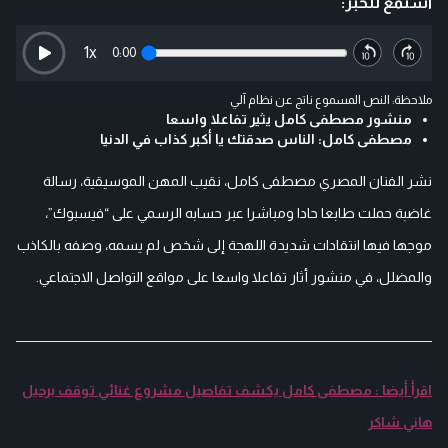
استمع للخبر:
1
x
0:00
ملاحظة: النص المسموع ناتج عن نظام آلي
منشور مصطفى كامل يثير تفاعلا واسعا
مصطفى كامل: الناس صدقتك يا أكبر كذاب في الدنيا
نشر الفنان المصري مصطفى كامل، نقيب المهن الموسيقية، رسالة
غاضبة حملت طابعا حادا ومباشرا عبر حسابه الرسمي على “فيسبوك”،
موجها فيها انتقادات شديدة اللهجة إلى شخص لم يسمه، وصفه بالكاذب
والمضلل، في منشور أثار تفاعلا واسعا على مواقع التواصل الاجتماعي.
اقرأ أيضا : مصطفى كامل يكشف تفاصيل مشروع غنائي توقف برحيل
هاني شاكر