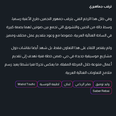
ترقب جماهيري
وفي ظل هذا الزخم الفني، يترقب جمهور النجمين طرح الأغنية رسميا،
وسط حالة من الحنين والتشويق التي تجمع بين صوتين لهما بصمة كبيرة
في الساحة الغنائية العربية، خصوصا مع وعود بتقديم عمل مختلف ومميز.
ولم يقتصر اللقاء على هذا التعاون فقط، بل شهد أيضا نقاشات حول
مشاريع موسيقية جديدة في دبي، ضمن خطة فنية تهدف إلى تقديم
أعمال متنوعة خلال المرحلة المقبلة، ما يعكس تحركا فنيا نشطا يعيد رسم
ملامح التعاونات الغنائية العربية.
وليد توفيق
صابر الرباعي
لبنان
لطيفة التونسية
Walid Toufic
Saber Rebai