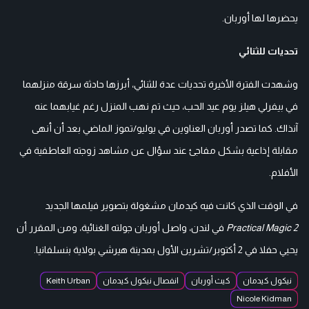
يحضرها لها أوربان.
تحديات للثنائي
وشهدت الفترة الأخيرة تحديات عدة للثنائي، أبرزها حادثة سرقة منزلهما
في بيفرلي هيلز يوم عيد الحب، حيث تم نهب المنزل رغم غيابهما عنه
آنذاك. كما تصدر أوربان العناوين في يوليو/تموز الماضي بعد أن أنهى
مقابلة إذاعية بشكل مفاجئ عند سؤال عن مشاهد زوجته العاطفية في
الأفلام.
في الوقت الذي كانت فيه كيدمان مشغولة بتصوير فيلمها الجديد
Practical Magic 2
في لندن، واصل أوربان جولته الغنائية، ومن المقرر أن
يحيي حفلا في 2 أكتوبر/تشرين الأول بمدينة هيرشي بولاية بنسلفانيا.
نيكول كيدمان
كيث أوربان
انفصال نيكول كيدمان
Keith Urban
Nicole Kidman