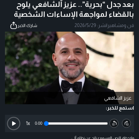
بعد جدل “بحرية”.. عزيز ٱلشافعي يلوح
بالقضاء لمواجهة الإساءات الشخصية
فن ومشاهير
|
نشر:
2026/5/29
شارك الخبر
عزيز الشافعي
استمع للخبر:
1
x
0:00
ملاحظة: النص المسموع ناتج عن نظام آلي