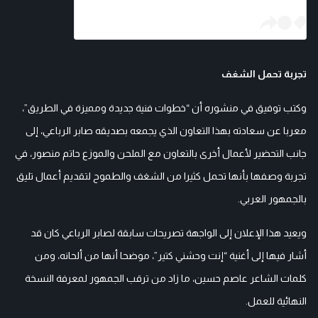
تجربة تحمل الشغف
وكتب توفيق في منشوره أن “خطوات فنية جديدة ومميزة في الطريق”،
معربا عن سعادته بهذا التعاون الذي يجمعه بصديقه صابر الرباعي، إلى
جانب التحضير لأعمال أخرى بالتعاون مع الملحن والموزع حاتم منصور، في
تجربة وصفها بأنها تحمل كثيرا من الشغف والطموح لتقديم أعمال تليق
بالجمهور العربي.
ويعيد هذا الإعلان إلى الواجهة تصريحات سابقة لصابر الرباعي كان قد
أشار فيها إلى أغنية “إنت وحشني كتير”، موضحا أنها من ألحانه، ومن
كلمات الشاعر عاصم حسين، ما زاد من ترقب الجمهور لمعرفة النسخة
النهائية للعمل.