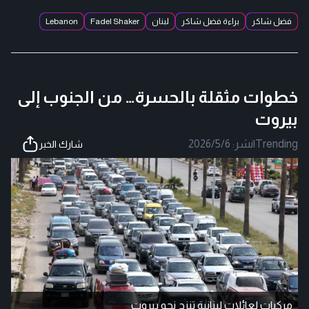
فضل شاكر
براءة فضل شاكر
لبنان
Fadel Shaker
Lebanon
خطوات مثقلة بالحسرة… من الجنوب إلى
بيروت
Trending
|
نشر:
2026/5/6
شارك الخبر
مركبات لعائلات لبنانية تنزح نحو بيروت