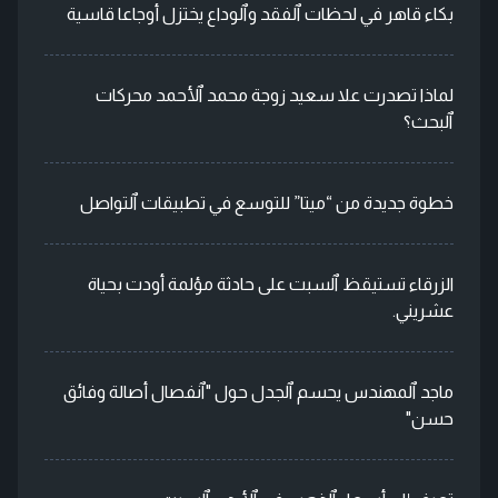
بكاء قاهر في لحظات ٱلفقد وٱلوداع يختزل أوجاعا قاسية
لماذا تصدرت علا سعيد زوجة محمد ٱلأحمد محركات
ٱلبحث؟
خطوة جديدة من “ميتا” للتوسع في تطبيقات ٱلتواصل
الزرقاء تستيقظ ٱلسبت على حادثة مؤلمة أودت بحياة
عشريني.
ماجد ٱلمهندس يحسم ٱلجدل حول "ٱنفصال أصالة وفائق
حسن"