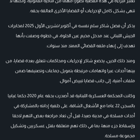
تعتبر البراءة في هذه القضية تطورا مهما من الناحية القانونية، ولكنها لا
تنهى بشكل كامل الإجراءات أو القضايا الأخرى العالقة بحقه.
يذكر أن فضل شاكر سلم نفسه في أكتوبر/تشرين الأول 2025 لمخابرات
الجيش اللبناني عند مدخل مخيم عين الحلوة، في خطوة وصفت بأنها
تهدف إلى إنهاء ملفه القضائي الممتد منذ سنوات.
ومنذ ذلك الحين، يخضع شاكر لإجراءات ومحاكمات تتعلق بعدة قضايا، من
بينها أحداث عبرا واتهامات مرتبطة بتمويل جماعات وتصنيفها ضمن
ملفات أمنية، إلى جانب قضايا تبييض أموال.
وكانت المحكمة العسكرية اللبنانية قد أصدرت بحقه عام 2020 حكما غيابيا
بالسجن 22 عاما مع الأشغال الشاقة، على خلفية إدانته بالمشاركة في
أحداث مسلحة في مدينة صيدا، قبل أن تعاد مراجعة بعض التهم لاحقا
وإسقاط جزء منها، بما في ذلك تهم متعلقة بقتل عسكريين وتشكيل
مجموعة مسلحة.