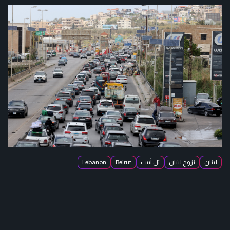
لبنان
نزوح لبنان
تل أبيب
Beirut
Lebanon