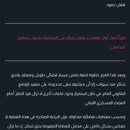
هلال حمود.
اقرأ أيضا : أول ظهور لـ فضل شاكر في المحكمة يشعل مواقع
التواصل
ويعد هذا القرار خطوة لافتة ضمن مسار قضائي طويل ومعقد يلاحق
شاكر منذ سنوات، إلا أن مفاعيله تبقى محدودة على صعيد الوضع
القانوني العام، في ظل استمرار وجود ملفات أخرى لا تزال قيد النظر أمام
القضاء العسكري اللبناني.
وبحسب معطيات قضائية متداولة، فإن البراءة الصادرة في هذه القضية لا
تنعكس بشكل كامل على مجمل القضايا المفتوحة بحق شاكر، إذ ما تزال