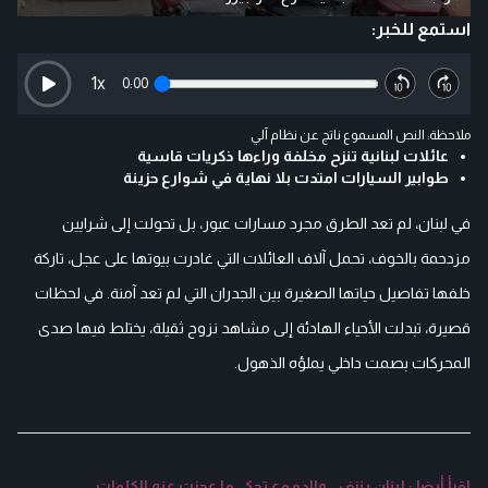
استمع للخبر:
1
x
0:00
ملاحظة: النص المسموع ناتج عن نظام آلي
عائلات لبنانية تنزح مخلفة وراءها ذكريات قاسية
طوابير السيارات امتدت بلا نهاية في شوارع حزينة
في لبنان، لم تعد الطرق مجرد مسارات عبور، بل تحولت إلى شرايين
مزدحمة بالخوف، تحمل آلاف العائلات التي غادرت بيوتها على عجل، تاركة
خلفها تفاصيل حياتها الصغيرة بين الجدران التي لم تعد آمنة. في لحظات
قصيرة، تبدلت الأحياء الهادئة إلى مشاهد نزوح ثقيلة، يختلط فيها صدى
المحركات بصمت داخلي يملؤه الذهول.
اقرأ أيضا : لبنان ينزف… والدموع تحكي ما عجزت عنه الكلمات