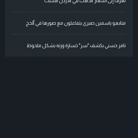
تعرف إلى أسعار ٱلذهب في ٱلأردن ٱلسبت
متابعو ياسمين صبري يتفاعلون مع صورها في ٱلحج
تامر حسني يكشف "سر" خسارة وزنه بشكل ملحوظ