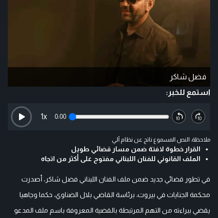
فضل شاكر
استمع للخبر:
1
x
0:00
ملاحظة: النص المسموع ناتج عن نظام آلي
القرار خطوة لافتة ضمن مسار قضائي طويل
الملف القانوني للفنان اللبناني مفتوح على أكثر من اتجاه
في تطور قضائي جديد ضمن ملف الفنان اللبناني فضل شاكر، أصدرت
محكمة الجنايات في بيروت، برئاسة القاضي بلال الضناوي، حكما وجاهيا
يقضي ببراءته من التهم المرتبطة بالقضية المعروفة باسم ملف المدعو