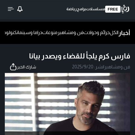
مسلسلات
برامج
رياضة
FREE
أخبار
الكل
جرائم وحوادث
فن ومشاهير
منوعات
دراما وسينما
تكنولوجيا
ش
فارس كرم يلجأ للقضاء ويصدر بيانا
فن ومشاهير
|
نشر:
2025/9/20
شارك الخبر