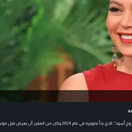
ة
كشفت الفنانة المصرية لقاء الخميسي عن قرب عرض مسلسلها الجديد "روج أسود"، الذي بدأ تصويره في عام 2024 وكان من