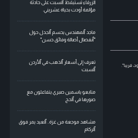
الزرقاء تستيقظ ٱلسبت على حادثة
مؤلمة أودت بحياة عشريني.
ماجد ٱلمهندس يحسم ٱلجدل حول
"ٱنفصال أصالة وفائق حسن"
تعرف إلى أسعار ٱلذهب في ٱلأردن
 قريبا".
ٱلسبت
متابعو ياسمين صبري يتفاعلون مع
صورها في ٱلحج
مشاهد موجعة من غزة.. ٱلعيد يمر فوق
ٱلركام