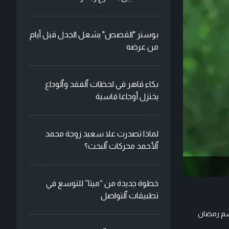
بوستر "القصص" يشعل الجدل قبل أيام
من عرضه
بكاء قاهر في لحظات ٱلفقد وٱلوداع
يختزل أوجاعا قاسية
لماذا تصدرت علا سعيد زوجة محمد
ٱلأحمد محركات ٱلبحث؟
خطوة جديدة من “ميتا” للتوسع في
تطبيقات ٱلتواصل
 المقرر أن يعرض قبل موسم رمضان