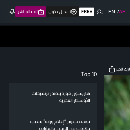
EN
/
AR
FREE
تسجيل دخول
البث المباشر
ك الخبر
Top 10
هاريسون فورد يتصدر ترشيحات
الأوسكار الفخرية
توقف تصوير “إعلام وراثة” بسبب
خلافات بين المخرج والمؤلف