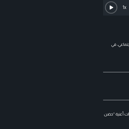
1
x
تماعي، في
ات أغنية “حضن