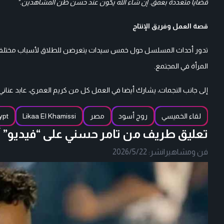
قضايا متعددة بعمق. إن شاء الله يكون عند حسن ظن المشاهدين."
قصة العمل وفريق الإنتاج
تدور أحداث المسلسل حول خمس سيدات يتعرضن للطلاق لأسباب مختل
المرأة في المجتمع.
إلى جانب النجمات، يشارك أيضا في العمل كل من كريم العمري، عابد عنا
لقاء الخميسي
روج أسود
مصر
Likaa El Khamissi
ypt
تعليق طريف من تامر حسني على “فيديو”
فن ومشاهير
|
نشر:
2026/5/22