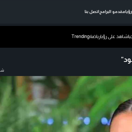
ؤيا
مقدمو البرامج
اتصل بنا
يا
شاهد على رؤيا
رياضة
Trending
ود"
شار