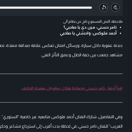
ملاحظة: النص المسموع ناتج عن نظام آلي
تامر حسني: مين دي يا صاحبي؟
أحمد فلوكس: واحشني يا صاحبي
دندنة عفوية داخل سيارة، ورسائل امتنان تعكس علاقة صداقة ممتدة، ت
مشاهد جمعت بين خفة الظل وعمق التأثر الفني.
اقرأ أيضا : تامر حسني وحمادة هلال يطويان صفحة الخلاف
وفي التفاصيل، شارك الفنان أحمد فلوكس متابعيه عبر خاصية “الستوري” 
الغريب” للفنان تامر حسني، في لحظة بدت أقرب إلى استرجاع مشاعر وذكريا