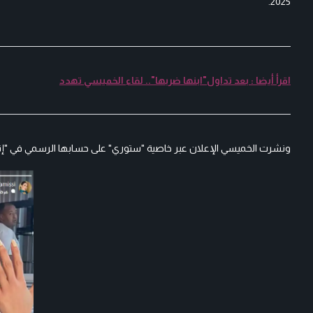
2025.
اقرأ أيضا : بعد تداول"ابنها ضربها".. لقاء الخميسي تهدد
ونشرت الخميسي الإعلان عبر خاصية "ستوري" على حسابها الرسمي في "إنست