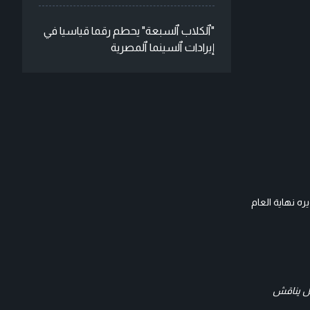
"ٱلكلاب ٱلسبعة" يحطم رقما قياسيا في
إيرادات ٱلسينما ٱلمصرية
ه نهاية العام
سل يناقش