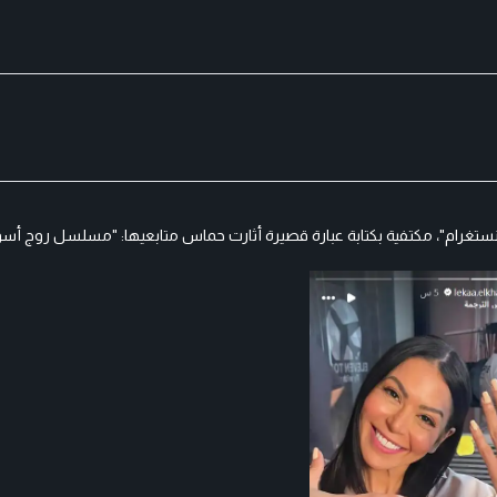
غرام"، مكتفية بكتابة عبارة قصيرة أثارت حماس متابعيها: "مسلسل روج أسود،