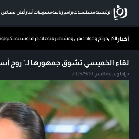
الرئيسية
مسلسلات
برامج
رياضة
مسرحيات
أخبار
أعلن معنا
عن ر
أخبار
الكل
جرائم وحوادث
فن ومشاهير
منوعات
دراما وسينما
تكنولوج
لقاء الخميسي تشوق جمهورها لـ"روج أس
دراما وسينما
|
نشر:
2025/9/10