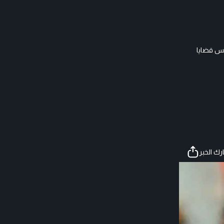
س قضايا
ك الخبر