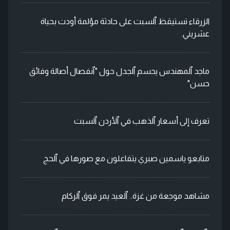
الزرقاء تستيقظ ٱلسبت على حادثة مؤلمة أودت بحياة
عشريني.
ماجد ٱلمهندس يحسم ٱلجدل حول "ٱنفصال أصالة وفائق
حسن"
تعرف إلى أسعار ٱلذهب في ٱلأردن ٱلسبت
متابعو ياسمين صبري يتفاعلون مع صورها في ٱلحج
مشاهد موجعة من غزة.. ٱلعيد يمر فوق ٱلركام