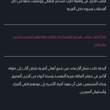
قضب ٱلجزار، في واقعة أثارت مشاعر ٱلأهالي ووصفت بأنها من أكثر
ٱللحظات قسوة داخل ٱلقرية.
اقرأ أيضا : مصر.. هرعوا للمساعدة فكانت نهايتهم الموت بحادث
مأساوي
ٱلبداية كانت صباح ٱلأربعاء، حين شيع أهالي ٱلقرية جثمان ٱلأب إلى مثواه
ٱلأخير في مقابر ٱلعائلة بقرية ٱلبهنسا، وسط أجواء من ٱلحزن ٱلعميق
وبكاء ٱلمشيعين، قبل أن يعود أفراد ٱلأسرة إلى بيوتهم لتلقي ٱلعزاء
وٱستقبال ٱلمعزين.