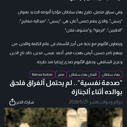
وفي سياق متصل، طرح بهاء سلطان مؤخرا ألبومه الجديد بعنوان
"رسيني"، والذي يضم خمس أغان، هي: "رسيني"، "ميدالية مفاتيح"،
"الطيبين"، "اترموا"، و"بتشوف فلان".
ويتعاون الألبوم مع نخبة من أبرز الأسماء في عالم الكلمة واللحن، من
بينهم تامر حسين، أيمن بهجت قمر، أحمد عيسى، مدين، خالد تاج الدين،
وعزيز الشافعي، وحقق الألبوم صدى إيجابيا منذ طرحه.
بهاء سلطان
الفنان بهاء سلطان
مصر
Bahaa Sultan
"صدمة نفسية".. لم يحتمل ٱلفراق فلحق
بوالده أثناء ٱلجنازة
جرائم وحوادث
|
نشر:
2026/5/21
شارك الخبر