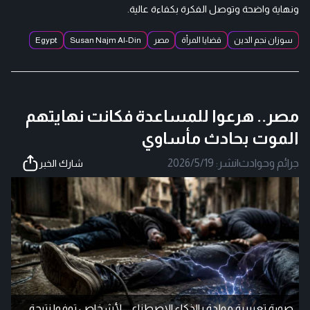
ونهاية واضحة وتوصل الفكرة بكفاءة عالية.
سوزان نجم الدين
قضايا المرأة
مصر
Susan Najm Al-Din
Egypt
مصر.. هرعوا للمساعدة فكانت نهايتهم
الموت بحادث مأساوي
جرائم وحوادث
|
نشر:
2026/5/19
شارك الخبر
صورة تعبيرية مولدة بالذكاء الاصطناعي لأشخاص توفوا نتيجة