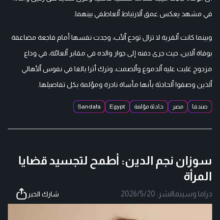
في مشهد يعكس عمق ٱلارتباط ٱلعاطفي بينهما.
وبينما كانت ٱلقرية لا تزال تودع ٱلأب، وجدت نفسها أمام فاجعة مضاعفة
بوفاة ٱلابن، حيث جرى دفنه إلى جوار والده في مقابر ٱلعائلة، في وداع
مزدوج غلبت عليه ٱلدموع وٱلصمت، وترك أثرا بالغا في نفوس ٱلأهالي
ٱلذين وصفوا ٱلحادثة بأنها مأساة نادرة ومؤلمة بكل تفاصيلها.
صندفا
مصر
حادثة مؤلمة
Egypt
Sandafa
سوزان نجم الدين: أطمح لتجسيد قضايا
المرأة
دراما وسينما
|
نشر:
2026/5/20
شارك الخبر