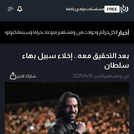
مسلسلات
برامج
رياضة
FREE
أخبار
الكل
جرائم وحوادث
فن ومشاهير
منوعات
دراما وسينما
تكنولوجيا
ش
بعد التحقيق معه.. إخلاء سبيل بهاء
سلطان
فن ومشاهير
|
نشر:
2025/6/18
شارك الخبر