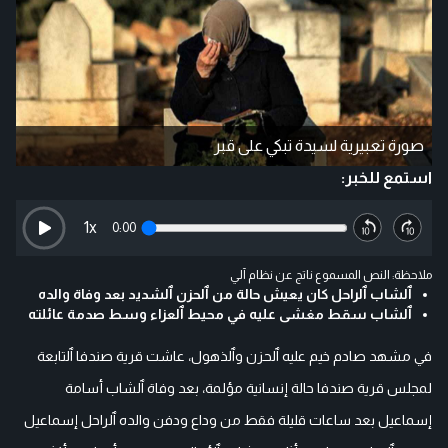
صورة تعبيرية لسيدة تبكي على قبر
استمع للخبر:
1
x
0:00
ملاحظة: النص المسموع ناتج عن نظام آلي
ٱلشاب ٱلراحل كان يعيش حالة من ٱلحزن ٱلشديد بعد وفاة والده
ٱلشاب سقط مغشى عليه في محيط ٱلعزاء وسط صدمة عائلته
في مشهد صادم خيم عليه ٱلحزن وٱلذهول، عاشت قرية صندفا ٱلتابعة
لمجلس قرية صندفا حالة إنسانية مؤلمة، بعد وفاة ٱلشاب أسامة
إسماعيل بعد ساعات قليلة فقط من وداع ودفن والده ٱلراحل إسماعيل