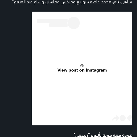
شاهي، ناي: محمد عاطف، توزيع وميكس وماستر: وسام عبد المنعم".
View post on Instagram
عودة فنية قوية بألبوم "رسيني"