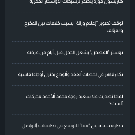
هاريسون فورد يتصدر ترشيحات الأوسكار الفخرية
توقف تصوير “إعلام وراثة” بسبب خلافات بين المخرج
والمؤلف
بوستر "القصص" يشعل الجدل قبل أيام من عرضه
بكاء قاهر في لحظات ٱلفقد وٱلوداع يختزل أوجاعا قاسية
لماذا تصدرت علا سعيد زوجة محمد ٱلأحمد محركات
ٱلبحث؟
خطوة جديدة من “ميتا” للتوسع في تطبيقات ٱلتواصل