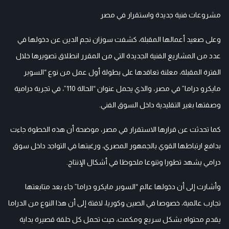
مشروعات فنية جديدة واستقرار في مصر
وعلى صعيد أعمالها المقبلة، كشفت سوزان نجم الدين عن دخولها في
عدد من المشاريع الفنية الجديدة التي من المقرر انطلاق تصويرها خلال
الفترة المقبلة، معلنة تعاقدها على بطولة أول عمل من نوع “السوبر
مايكرو دراما” في مصر، والذي يحمل عنوان “الحالة 110”، في تجربة درامية
وصفتها بغير التقليدية داخل السوق الفني.
كما تحدثت عن قرارها الاستقرار في مصر، موضحة أن هذه الخطوة جاءت
بدافع ارتباطها القوي بالجمهور المصري، ورغبتها في التواجد داخل سوق
درامي يشهد تطورا وتنوعا ملحوظا في أشكال الإنتاج.
وأشارت إلى أن دخولها عالم “السوبر مايكرو دراما” جاء بعد متابعتها
تجارب عالمية، خصوصا في الصين وكوريا، لافتة إلى أن هذا النوع من الدراما
يقدم محتواه بشكل سريع ومكمث، حيث تحمل كل حلقة قصيرة بداية