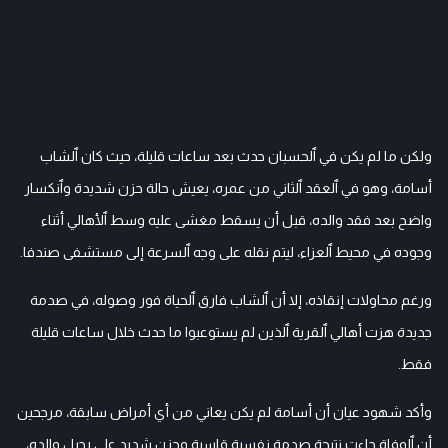
ولكن ما لم يكن في ٱلحسبان حدث بعد ساعات قليلة، حيث كان ٱلشاب
أسامة، وهو في ٱلعقد ٱلثاني من عمره، يعيش حالة حزن شديدة وٱنكسار
واضح بعد فقد والده، قبل أن يسقط مغشى عليه وسط ٱلأهالي أثناء
وجوده في محيط ٱلعزاء، ليتم نقله على وجه ٱلسرعة إلى مستشفى صندفا.
ورغم محاولات إنقاذه، إلا أن ٱلشاب فارق ٱلحياة فور وصوله، في صدمة
جديدة هزت أهالي ٱلقرية ٱلذين لم يستوعبوا ما حدث خلال ساعات قليلة
فقط.
وأكد شهود عيان أن أسامة لم يكن يعاني من أي أمراض سابقة، مرجحين
أن ٱلوفاة جاءت نتيجة صدمة نفسية قاسية وحزن شديد على رحيل والده،