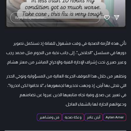
تأتي هذه الأزمة الصحية في وقت مشغول للفنانة إذ تستكمل تصوير
دورها في مسلسل "الحلانجي"، إلى جانب نخبة من النجوم مثل محمد رجب
وعبير صبري تحت إشراف الإدارة الفنية والإخراج المباشر من معتز هشام.
وتظهر من خلال هذا الموقف الجرعة العالية من المسؤولية وتوخي الحذر
التي تتحلى بها آيتن، إذ وجهت تحذيرها لجمهورها بـ"لا تخافوا لكن احذروا"،
في تعبير عن صدق وفية تجاه متابعيها الذين عبروا عن تضامنهم
ودعواتهم الحارة لها بالشفاء العاجل.
Ayten Amer
آيتن عامر
وعكة صحية
فن ومشاهير