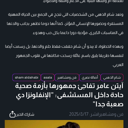
لعلاقة أم وابنتها مبنية على الدعم والثقة والاحتواء.
وتعد شام الذهبي من الشخصيات التي تنجح في الجمع بين الحياة المهنية
المستقرة وحضورها الإنساني المؤثر، كما أنها دوما تظهر بجانب والدتها
في المناسبات الكبرى، مؤدية دورا داعما بكل حب وهدوء.
وبهذه الخطوة، لا يبدو أن شام حققت فقط حلم والدتها، بل رسمت أيضا
لنفسها طريقا يليق باسم عائلة رسخت مكانتها في قلوب الجمهور
العربي.
شام الذهبي
أصالة نصري
فن ومشاهير
asala
sham aldahabi
آيتن عامر تفاجئ جمهورها بأزمة صحية
حادة داخل المستشفى: "الإنفلونزا دي
صعبة جدا"
فن ومشاهير
|
نشر:
2025/8/17
شارك الخبر