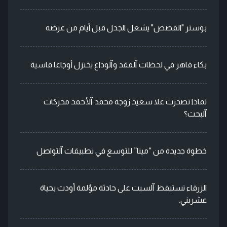
بوستر "القصص" يشعل الجدل قبل أيام من عرضه
بكاء قاهر في لحظات ٱلفقد وٱلوداع يختزل أوجاعا قاسية
لماذا تصدرت علا سعيد زوجة محمد ٱلأحمد محركات
ٱلبحث؟
خطوة جديدة من “ميتا” للتوسع في تطبيقات ٱلتواصل
الزرقاء تستيقظ ٱلسبت على حادثة مؤلمة أودت بحياة
عشريني.