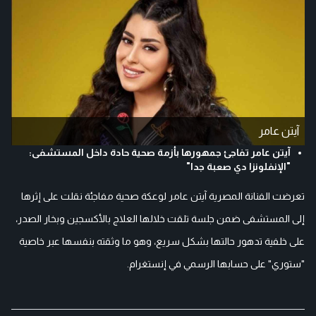
آيتن عامر
آيتن عامر تفاجئ جمهورها بأزمة صحية حادة داخل المستشفى:
"الإنفلونزا دي صعبة جدا"
تعرضت الفنانة المصرية آيتن عامر لوعكة صحية مفاجئة نقلت على إثرها
إلى المستشفى ضمن جلسة تلقت خلالها العلاج بالأكسجين وبخار الصدر،
على خلفية تدهور حالتها بشكل سريع، وهو ما وثقته بنفسها عبر خاصية
"ستوري" على حسابها الرسمي في إنستغرام.