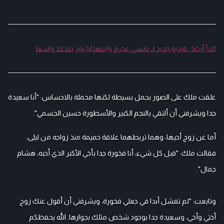
اقرأ أيضا : فيديو جديد لـ نانسي عجرم وابنتها ليا يثير تفاعلا واسعا
علقت ملك على الصور بجمل بسيطة لكنها محملة بالاحساس: "أنا سعيدة
جدا ويشرفني أن ألتقي بالنجم الكبير والأسطورة حسين الجسمي".
أما عن زوج أخيها، وهما تربطهما علاقة حميمة منذ زواجه من ليلى،
فقالت ملك: "قبل كل شيء، أنا فخورة جدا بأخي الأكبر الذي أحبه، هشام
جمال".
وتابعت: "لم تفشل أبدا في جعلي فخورة، ويشرفني أن أقول عنك زوج
أختي وأخي، وسعيدة جدا بوجود شخص مثلك بجوارها. الله يحفظكم