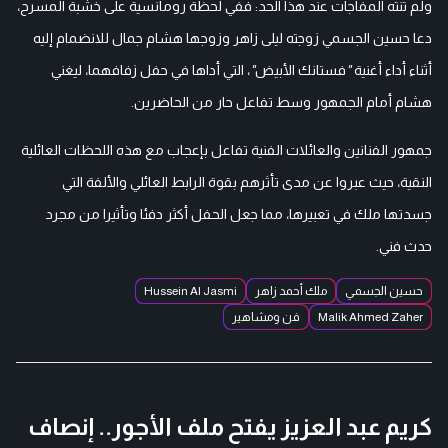
ولم تنته المفاجآت عند هذا الحد: ففي لحظة رومانسية على خشبة المسرح،
دعا حسين الجسمي زوجته ليلى زاهر وزوجها هشام جمال للانضمام إليه
أثناء أداء أغنية
"
فستانك الأبيض
"
، التي أداها في حفل زفافهما، ليغني
هشام أمام الجمهور وسط تفاعل حار من الحاضرين.
جمهور الفنانين والعائلات الفنية تفاعل بإعجاب مع هذه اللحظات العائلية
النقية، حيث عبروا عن مدى تأثرهم بقوة الرابط العائلي والألفة التي
جسدتها ملك في تعبيرها، مما جعل الحفل أكثر دفئا وتأثيرا من مجرد
حدث فني.
حسين الجسمي
ملك أحمد زاهر
Hussein Al Jasmi
Malik Ahmed Zaher
فن ومشاهير
كريم عبد العزيز يفتح ملف الأجور.. إنصاف