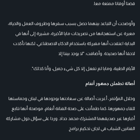
قضتا أوقاتا ممتعة معا.
وأوضحت أن التباعد بينهما حصل بسبب سفرها وظروف العمل والحياة،
معبرة عن استهجانها من تصريحات مايا الأخيرة، مشيرة إلى أنها في
البداية اعتقدت أنها مفبركة باستخدام الذكاء الاصطناعي، لكنها تأكدت
لاحقا أنها صحيحة. وأضافت: "لا يوجد بيننا إلا
الأيام الطيبة، ومايا لم تفعل إلا كل شيء جميل، وأنا كذلك".
أصالة تطمئن جمهور أنغام
وخلال المؤتمر، أعربت أصالة عن سعادتها بوجودها في لبنان وحماستها
للقاء جمهورها، كما طمأنت على صحة الفنانة أنغام، موضحة أنها تتابع
أخبارها عبر صديقهما المشترك محمد حداد. وردا على سؤال حول مشاركة
الفنانين الشباب في لجان تحكيم برامج