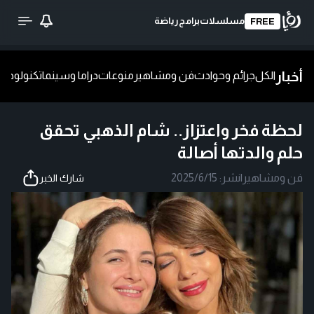
مسلسلات
برامج
رياضة
FREE
أخبار
الكل
جرائم وحوادث
فن ومشاهير
منوعات
دراما وسينما
تكنولوجيا
ش
لحظة فخر واعتزاز.. شام الذهبي تحقق
حلم والدتها أصالة
فن ومشاهير
|
نشر:
2025/6/15
شارك الخبر