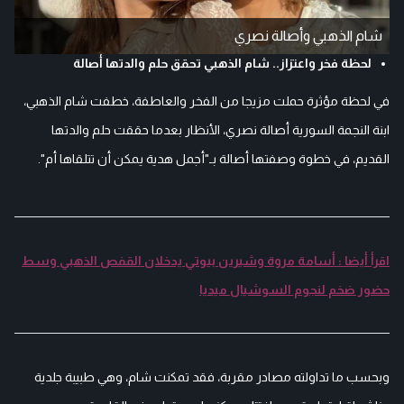
شام الذهبي وأصالة نصري
لحظة فخر واعتزاز.. شام الذهبي تحقق حلم والدتها أصالة
في لحظة مؤثرة حملت مزيجا من الفخر والعاطفة، خطفت شام الذهبي،
ابنة النجمة السورية أصالة نصري، الأنظار بعدما حققت حلم والدتها
القديم، في خطوة وصفتها أصالة بـ"أجمل هدية يمكن أن تتلقاها أم".
اقرأ أيضا : أسامة مروة وشيرين بيوتي يدخلان القفص الذهبي وسط
حضور ضخم لنجوم السوشيال ميديا
وبحسب ما تداولته مصادر مقربة، فقد تمكنت شام، وهي طبيبة جلدية