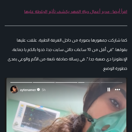
اقرأ أيضا : مدير أعمال حياة الفهد يكشف تأثير الجلطة عليها
كما شاركت جمهورها بصورة من داخل الغرفة الطبية، علقت عليها
بقولها: "في أقل من 10 ساعات حالتي ساءت جدا، خدوا بالكم يا جماعة،
الإنفلونزا دي صعبة جدا."، في رسالة صادقة نابعة من الألم والوعي بمدى
خطورة الوضع.