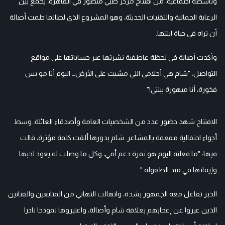
وناشطة اجتماعية، من افتتاح مركز طبي متطور في القاهرة، يجمع بين
الرعاية الجمالية والتقنيات الحديثة، وهو المشروع الذي لطالما حلمت أصالة
أن تراه في حياة ابنتها.
وأكدت أصالة في لحظة عاطفية نشرتها عبر حساباتها على مواقع
التواصل: "شام هي أحلامي اللي مشيت على الأرض… اليوم أنا مو بس
فخورة، أنا مبهورة ببنتي!"
الافتتاح شهد حضور عدد من الشخصيات العامة وأصدقاء العائلة، وسط
أجواء احتفالية مفعمة بالمشاعر. شام بدورها ألقت كلمة مؤثرة، قالت
فيها: "ما فعلته اليوم هو ثمرة دعم أمي، وكل ما وصلت له يعود لحبها
وإيمانها في منذ الطفولة."
الخبر تفاعل معه الجمهور بشدة، وانهالت التهاني من المتابعين والفنانين
الذين عبروا عن إعجابهم بعلاقة شام وأصالة، واعتبروها نموذجا نادرا