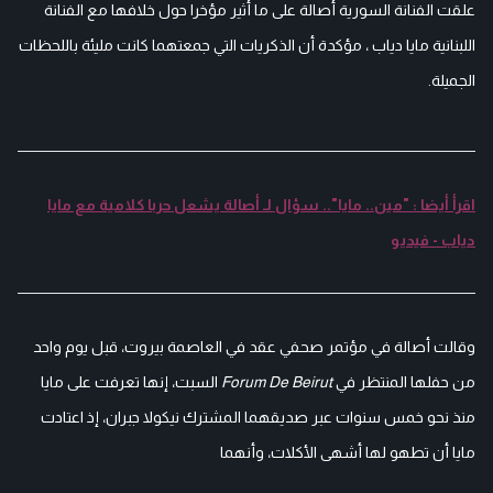
علقت الفنانة السورية أصالة على ما أثير مؤخرا حول خلافها مع الفنانة
اللبنانية مايا دياب ، مؤكدة أن الذكريات التي جمعتهما كانت مليئة باللحظات
الجميلة.
اقرأ أيضا : "مين.. مايا".. سؤال لـ أصالة يشعل حربا كلامية مع مايا
دياب - فيديو
وقالت أصالة في مؤتمر صحفي عقد في العاصمة بيروت، قبل يوم واحد
من حفلها المنتظر في
Forum De Beirut
السبت، إنها تعرفت على مايا
منذ نحو خمس سنوات عبر صديقهما المشترك نيكولا جبران، إذ اعتادت
مايا أن تطهو لها أشهى الأكلات، وأنهما