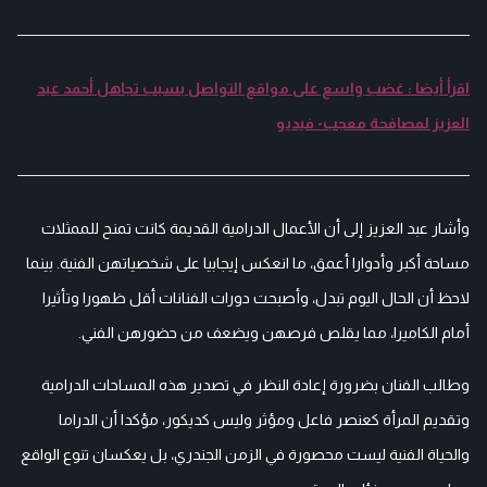
اقرأ أيضا : غضب واسع على مواقع التواصل بسبب تجاهل أحمد عبد
العزيز لمصافحة معجب- فيديو
وأشار عبد العزيز إلى أن الأعمال الدرامية القديمة كانت تمنح للممثلات
مساحة أكبر وأدوارا أعمق، ما انعكس إيجابيا على شخصياتهن الفنية. بينما
لاحظ أن الحال اليوم تبدل، وأصبحت دورات الفنانات أقل ظهورا وتأثيرا
أمام الكاميرا، مما يقلص فرصهن ويضعف من حضورهن الفني.
وطالب الفنان بضرورة إعادة النظر في تصدير هذه المساحات الدرامية
وتقديم المرأة كعنصر فاعل ومؤثر وليس كديكور، مؤكدا أن الدراما
والحياة الفنية ليست محصورة في الزمن الجندري، بل يعكسان تنوع الواقع