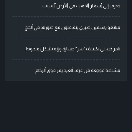
تعرف إلى أسعار ٱلذهب في ٱلأردن ٱلسبت
متابعو ياسمين صبري يتفاعلون مع صورها في ٱلحج
تامر حسني يكشف "سر" خسارة وزنه بشكل ملحوظ
مشاهد موجعة من غزة.. ٱلعيد يمر فوق ٱلركام