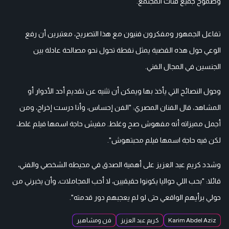
وطموح جميع فئات المجتمع.
تفاعل الجمهور ومفكرون فنيون مع هذا التصريح، معتبرين أن رفع
الوعي حول هذه القضية يمثل نقطة تحول نحو مصالحة عادلة بين
الجنسين في المجال الفني.
وحول النصائح التي يأخذ بها ويمكن أن تثنيه عن تقديم أحد الأدوار أو
المشاهد، قال الفنان المصري: "الفن إحساس، وأنا درست إخراج، ومن
أجمل مميزاته أنه مفهوش صح وغلط. مفيش حاجة اسمها فيلم غلط،
لكن فيه حاجة اسمها فيلم محبتهوش".
وشدد كريم عبد العزيز على أهمية الصدق في محيطه الشخصي والفني،
قائلا: "بحب اللي حواليا يكونوا حقيقيين، لا أحب المجاملات، وأن يخبرني من
حولي برأيهم الواقعي حتى لو لم يعجبهم دور قدمته".
Karim Abdel Aziz
كريم عبد العزيز
فن ومشاهير