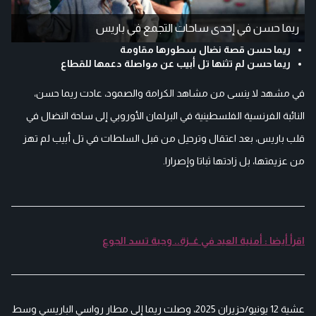
ريما حسن في إحدى ساحات التجمع في باريس
ريما حسن قصة نضال سطورها مقاومة
ريما حسن لم تثنها تل أبيب عن مواصلة دعمها للقطاع
في مشهد لا ينسى من مشاهد الكرامة والصمود، عادت ريما حسن،
النائبة الفرنسية الفلسطينية في البرلمان الأوروبي إلى ساحة النضال في
قلب باريس، بعد اعتقال وترحيل من قبل السلطات في تل أبيب لم تهز
من عزيمتها، بل زادتها ثباتا وإصرارا.
اقرأ أيضا : أمنية العيد في غــزة.. وجبة تسد الجوع
عشية 12 يونيو/حزيران 2025، وصلت ريما إلى مطار رواسي الباريسي وسط