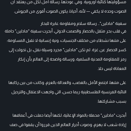
مسؤوليتها كنائبة أوروبية. وفي عودتها، رسالة أمل لكل من يعتقد أن
الصوت وحده لا يكفي — لأنه، أحيانا، يكون الصوت أقوى من الجيوش.
سفينة "مادلين"… رسالة سلام ومقاومة عابرة للبحار
في قلب بحر مثقل بالحصار والصمت الدولي، أبحرت سفينة "مادلين" حاملة
على متنها نشطاء من مختلف الجنسيات، ونية إنسانية لا تقبل المساومة:
كسر الحصار عن غزة. لم تكن "مادلين" مجرد وسيلة نقل، بل تحولت إلى
رمز للمقاومة المدنية السلمية، ورسالة واضحة إلى العالم بأن إنكار
المعاناة ليس حلا.
على متنها، اجتمع الأمل بالغضب، والعدالة بالعزم، وكانت من بين ركابها
النائبة الفرنسية الفلسطينية ريما حسن، التي واجهت الاعتقال والترحيل
بسبب مشاركتها.
أبحرت "مادلين" محملة بالمواد الإغاثية، لكنها أيضا حملت في أعماقها
إرادة شعب لا يهزم، وصوت أحرار العالم الذين قرروا أن يقفوا في صف