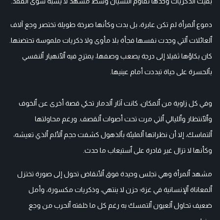
بقيت ٱلذكريات وحدها تقاوم ٱلنسيان وسط مشهد لا يشبه سوى ٱلفقد.
دموع ٱلمرأة لم تكن عابرة، بل بدت وكأنها صرخة طويلة تختصر وجع آلاف
ٱلعائلات ٱلتي وجدت نفسها فجأة بلا مأوى ولا ذكريات ملموسة تحتضنها.
كان بكاؤها ثقيلا إلى درجة يصعب وصفها، يمتزج فيه ٱلٱنهيار ٱلنفسي
بٱلحسرة على حياة تبددت أمام عينيها.
وفي كل زاوية من ٱلمكان، كانت آثار ٱلدمار تحكي قصة أخرى عن ٱلخوف
وٱلٱنتظار وٱلليالي ٱلتي مرت تحت أصوات ٱلقصف. ورغم محاولتها
ٱلتماسك، إلا أن نظراتها ٱلمليئة بٱلذهول كشفت حجم ٱلألم ٱلذي تعيشه،
وكأنها لا تزال غير قادرة على ٱستيعاب ما حدث.
مشهد ٱلمرأة وهي تجلس وحيدة فوق ٱلأنقاض تحول إلى صورة تختزل
ٱلمعاناة ٱلإنسانية في غزة؛ حزن لا ينتهي، وذكريات مكسورة، وأمل
ضعيف تحاول ٱلعيون ٱلتمسك به رغم كل ما خلفته ٱلحرب من وجع