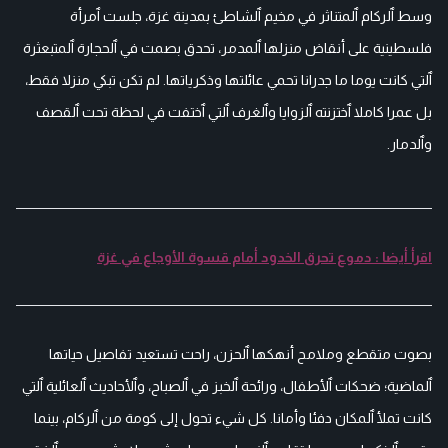
وسط ٱلركام ٱلمتناثر في مخيم ٱلشاطئ بمدينة غزة، جلست ٱمرأة
فلسطينية على أنقاض منزلها ٱلمدمر، تحدق بصمت في ٱلحجارة ٱلمتبعثرة
ٱلتي كانت يوما ما جدرانا تحمي عائلتها وذكرياتها. لم تكن تبكي منزلا فقط،
بل عمرا كاملا ٱختزنته ٱلزوايا وٱلغرف ٱلتي ٱختفت في لحظة تحت ٱلقصف
وٱلدمار.
اقرأ أيضا : دموع تحرق الخدود أمام قسوة الأوجاع في غزة
بصوت متقطع وملامح أنهكها ٱلحزن، راحت تستعيد تفاصيل حياتها
ٱلماضية؛ ضحكات ٱلأطفال، ورائحة ٱلخبز في ٱلصباح، وٱلأحاديث ٱلعائلية ٱلتي
كانت تملأ ٱلمكان دفئا وأمانا. كل شيء تحول إلى كومة من ٱلركام، بينما