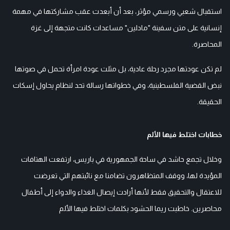
استقبال شعبي ورسمي مؤثر، بعد أن أبعدت عقب مشاركتها في مهمة
إنسانية على متن سفينة "مادلين" مساعدات كانت متجهة إلى غزة
المحاصرة.
لم تكن عودتها مجرد رحلة عادية، بل مثلت عودة امرأة تحمل في صوتها
نبض القضية الفلسطينية، وفي خطواتها رسالة تحد لنظام يحاول إسكات
الحقيقة.
خطابات اختلط فيها الألم
وخلال تجمع حاشد في ساحة الجمهورية في باريس، ارتفعت الهتافات
المؤيدة لها، ووقف المتظاهرون تضامنا مع نائبتهم التي تعرضت
للاعتقال والتحقيق فقط لأنها أرادت إيصال الغذاء والدواء إلى أطفال
محاصرين. خاطبت ريما الحشود بكلمات اختلط فيها الألم