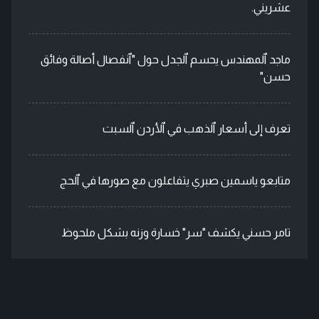
عشريني.
ماجد ٱلمهندس يحسم ٱلجدل حول "ٱنفصال أصالة وفائق
حسن"
تعرف إلى أسعار ٱلذهب في ٱلأردن ٱلسبت
متابعو ياسمين صبري يتفاعلون مع صورها في ٱلحج
تامر حسني يكشف "سر" خسارة وزنه بشكل ملحوظ