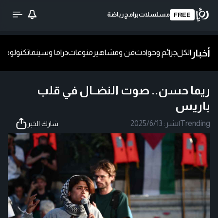
مسلسلات
برامج
رياضة
FREE
أخبار
الكل
جرائم وحوادث
فن ومشاهير
منوعات
دراما وسينما
تكنولوجيا
ش
ريما حسن.. صوت النضــال في قلب
باريس
Trending
|
نشر:
2025/6/13
شارك الخبر