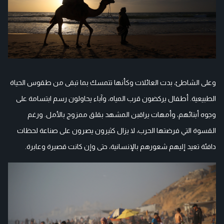
وعلى الشاطئ، بدت العائلات وكأنها تتمسك بما تبقى من طقوس الحياة
الطبيعية. أطفال يركضون قرب المياه، وآباء يحاولون رسم ابتسامة على
وجوه أبنائهم، وأمهات يراقبن المشهد بقلق ممزوج بالأمل. ورغم
القسوة التي فرضتها الحرب، لا يزال كثيرون يصرون على صناعة لحظات
دافئة تعيد إليهم شعورهم بالإنسانية، حتى وإن كانت قصيرة وعابرة.