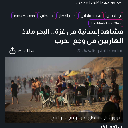
الحقيقة مهما كانت العواقب.
ريما حسن
سفينة مادلين
كسر الحصار
فلسطين
Rima Hassan
The Madeleine Ship
مشاهد إنسانية من غزة.. البحر ملاذ
الهاربين من وجع الحرب
Trending
|
نشر:
2026/5/16
شارك الخبر
غزيون على شاطئ بحر غزة في دير البلح
استمع للخبر: