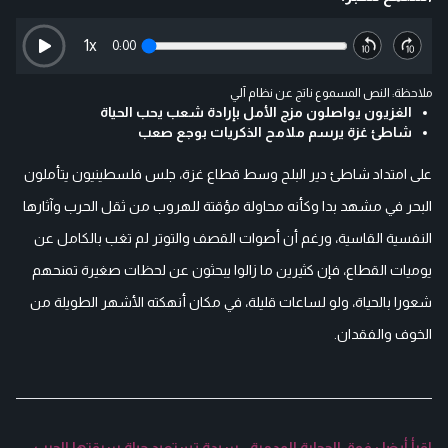
1
x
0:00
ملاحظة: النص المسموع ناتج عن نظام آلي
الغزيون يواصلون مزج الأمل بإرادة شعب يحب الحياة
شاطئ غزة يرسم ملامح الذكريات بوجع صعب
على امتداد شاطئ دير البلح وسط قطاع غزة، جلس فلسطينيون يتأملون
البحر في مشهد بدا وكأنه محاولة مؤقتة للهروب من ثقل الحرب وآثارها
النفسية القاسية، ورغم أن أصوات القصف والتوتر لم تغب بالكامل عن
يوميات القطاع، فإن كثيرين ما زالوا يبحثون عن لحظات صغيرة تمنحهم
شعورا بالحياة، ولو لساعات قليلة، في مكان أنهكته الأشهر الطويلة من
الخوف والفقدان.
اقرأ أيضا : فوق الحجارة المدمرة.. سيدة تستعيد حياة سرقتها الحرب