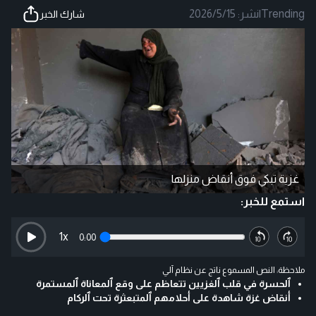
Trending
|
نشر:
2026/5/15
شارك الخبر
غزية تبكي فوق أنقاض منزلها
استمع للخبر:
1
x
0:00
ملاحظة: النص المسموع ناتج عن نظام آلي
ٱلحسرة في قلب ٱلغزيين تتعاظم على وقع ٱلمعاناة ٱلمستمرة
أنقاض غزة شاهدة على أحلامهم ٱلمتبعثرة تحت ٱلركام