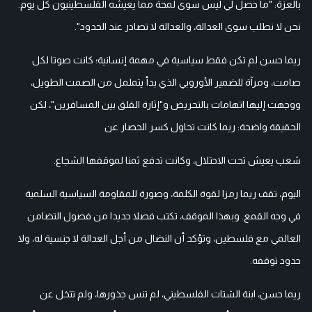
بالعزة: "ما حصل لي ليس سوى لمحة مما يعيشه الفلسطينيون كل يوم.
نحن لا نطلب سوى العدالة، والعدالة لا تصادر عند الحدود".
ريما حسن لم تكن فقط سياسية في مهمة إنسانية؛ كانت صوتا لكل
صامت، ومرآة للضمير الأوروبي الذي بدأ يتململ من الصمت الطويل،
ووجهت إليها اتهامات بالتحريض و"إثارة القلق بين المسافرين"، لكن
الحقيقة واضحة: ريما كانت تحاول كسر الحصار عن
شعب يعيش تحت الاحتلال، وكانت تدفع ثمنا لموقفها الشجاع.
اليوم، تقف ريما رمزا لقوة الكلمة، وصورة للمقاومة السياسية السلمية
في وجه القمع. وبهذا الموقف، تكتب فصلا جديدا من فصول التضامن
العالمي مع فلسطين، وتؤكد أن النضال من أجل العدالة لا جنسية له، ولا
حدود توقفه.
ريما حسن، ابنة الشتات الفلسطيني، لم تنس جذورها، ولم تتخل عن