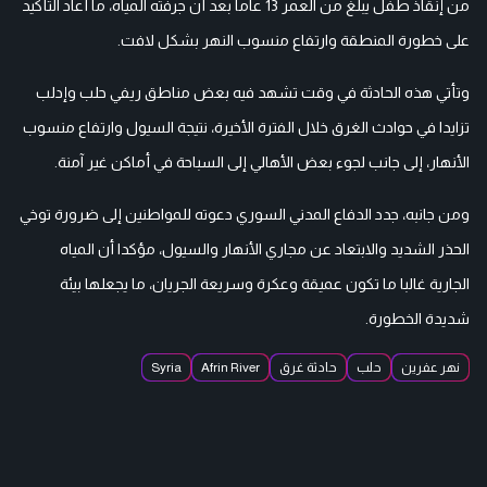
من إنقاذ طفل يبلغ من العمر 13 عاما بعد أن جرفته المياه، ما أعاد التأكيد
على خطورة المنطقة وارتفاع منسوب النهر بشكل لافت.
وتأتي هذه الحادثة في وقت تشهد فيه بعض مناطق ريفي حلب وإدلب
تزايدا في حوادث الغرق خلال الفترة الأخيرة، نتيجة السيول وارتفاع منسوب
الأنهار، إلى جانب لجوء بعض الأهالي إلى السباحة في أماكن غير آمنة.
ومن جانبه، جدد الدفاع المدني السوري دعوته للمواطنين إلى ضرورة توخي
الحذر الشديد والابتعاد عن مجاري الأنهار والسيول، مؤكدا أن المياه
الجارية غالبا ما تكون عميقة وعكرة وسريعة الجريان، ما يجعلها بيئة
شديدة الخطورة.
نهر عفرين
حلب
حادثة غرق
Afrin River
Syria