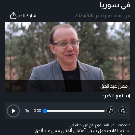
في سوريا
فن ومشاهير
|
نشر:
2026/5/6
شارك الخبر
معن عبد الحق
استمع للخبر:
1
x
0:00
ملاحظة: النص المسموع ناتج عن نظام آلي
تساؤلات حول سبب ٱعتقال ٱلفنان معن عبد ٱلحق