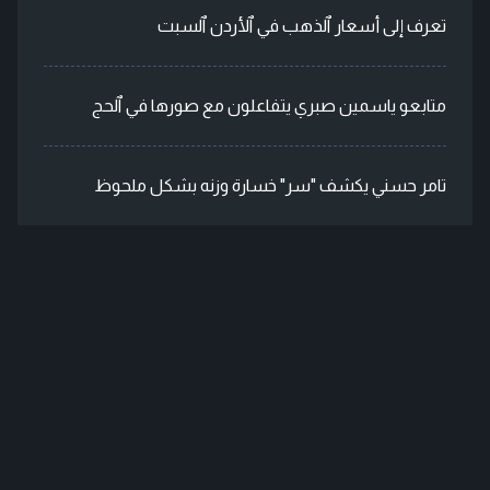
تعرف إلى أسعار ٱلذهب في ٱلأردن ٱلسبت
متابعو ياسمين صبري يتفاعلون مع صورها في ٱلحج
تامر حسني يكشف "سر" خسارة وزنه بشكل ملحوظ