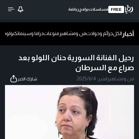
مسلسلات
برامج
رياضة
FREE
أخبار
الكل
جرائم وحوادث
فن ومشاهير
منوعات
دراما وسينما
تكنولوجيا
ش
رحيل الفنانة السورية حنان اللولو بعد
صراع مع السرطان
فن ومشاهير
|
نشر:
2025/6/4
شارك الخبر