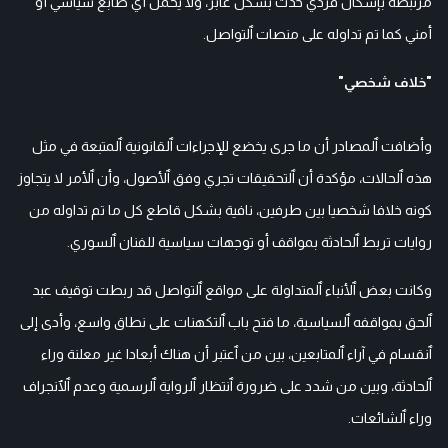
مرتبطة بإشكال فردي حدث بشكل عابر، ولا يحمل أي طابع سياسي أو
أمني كما تم تداوله على منصات ٱلتواصل.
"خلاف شخصي"
وأضافت ٱلمصادر أن ما جرى يخضع للإجراءات ٱلقانونية ٱلمتبعة في مثل
هذه ٱلحالات، مؤكدة أن ٱلتحقيقات تجري وفق ٱلأصول، وأن ٱلأمر لا يتجاوز
كونه خلافا شخصيا بين طرفين، نافية بشكل قاطع كل ما تم تداوله من
روايات تربط ٱلحادثة بمواقف أو توجهات سياسية للفنان ٱلسوري.
وكانت بعض ٱلأنباء ٱلمتداولة على مواقع ٱلتواصل قد ربطت توقيف عبد
ٱلحق بمواقفه ٱلسياسية، ما فتح باب ٱلتكهنات على نطاق واسع، وأدى إلى
ٱنقسام في آراء ٱلمتابعين، بين من ٱعتبر أن هناك أبعادا غير معلنة وراء
ٱلحادثة، وبين من شدد على ضرورة ٱنتظار ٱلرواية ٱلرسمية وعدم ٱلٱنجراف
وراء ٱلشائعات.