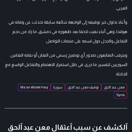
العربي.
وأعاد تداول خبر توقيفه إلى الواجهة شائعة سابقة تحدثت عن وفاته في
هولندا، وهي أنباء نفيت لاحقا بعد ظهوره في دمشق، ما زاد من حجم
التفاعل والجدل حول اسمه على منصات التواصل.
ويترقب المتابعون صدور أي توضيح رسمي من الفنان أو نقابة الفنانين
السوريين لتفسير ما جرى، في ظل استمرار الاهتمام والتفاعل الواسع مع
الحادثة.
معن عبد الحق
توقيف معن عبد الحق
سوريا
Ma’an Abdel Haq
Syria
ٱلكشف عن سبب ٱعتقال معن عبد ٱلحق