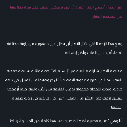
اقرأ أيضا : "طفح الكيل عندي".. لين برنجكجي تعلق على فترة طلاقها
من معتصم النهار
ومع هذا الزخم الفني، اختار النهار أن يطل على جمهوره من زاوية مختلفة
تماما، أقرب إلى القلب وأكثر إنسانية.
معتصم النهار شارك متابعيه عبر "إنستغرام" لحظة عائلية بسيطة جمعته
بابنته سندرا، في صورة عفوية التقطت أثناء خروجهما من المنزل في نزهة
هادئة. وبدت اللقطة محمولة بدفء العلاقة بين الأب وابنته، فيما أرفقها
بتعليق لافت حمل الكثير من المعنى:
"بين كل هالدنيا في زاوية صغيرة
اسمها
أنا وهي."
عبارة قصيرة لكنها اختصرت مشهدا كاملا من الحب والارتباط