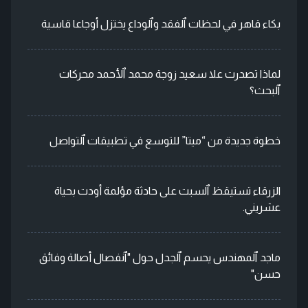
بكاء قاهر في لحظات ٱلفقد وٱلوداع يختزل أوجاعا قاسية
لماذا تصدرت علا سعيد زوجة محمد ٱلأحمد محركات
ٱلبحث؟
خطوة جديدة من “ميتا” للتوسع في تطبيقات ٱلتواصل
الزرقاء تستيقظ ٱلسبت على حادثة مؤلمة أودت بحياة
عشريني.
ماجد ٱلمهندس يحسم ٱلجدل حول "ٱنفصال أصالة وفائق
حسن"