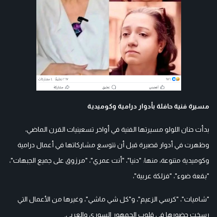
مسيرة فنية حافلة بأدوار درامية وكوميدية
بدأت حنان اللولو مسيرتها الفنية في أواخر تسعينيات القرن الماضي،
وظهرت في أدوار قصيرة قبل أن تتوسع مشاركاتها في أعمال درامية
وكوميدية متنوعة، منها: "دنيا"، "أنت عمري"، "مرزوق على جميع الجبهات"،
"بقعة ضوء"، "فزلكة عربية"،
"شاميات"، "كرسي الزعيم"، و"كل شي ماشي"، وغيرها من الأعمال التي
رسخت حضورها في قلوب الجمهور السوري والعربي.