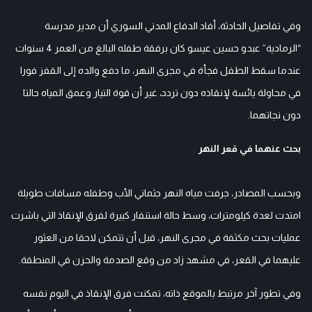
وفي تفاصيل الحادثة، أفاد الدفاع المدني السوري أن مدير مدرسة
“الرمادية” عبدو حسين عيسو كان برفقة طفله البالغ من العمر 4 سنوات
عندما سقط الطفل فجأة في مجرى النهر، ما دفع والده إلى القفز فورا
في محاولة يائسة لإنقاذه دون تردد، غير أن قوة التيار وعمق المياه حالتا
دون نجاتهما.
بحث عنهما في قعر النهر
وبحسب المصادر، جرفت مياه النهر جثماني الأب وطفله مسافات طويلة
امتدت لعدة كيلومترات، وسط حالة استنفار كبيرة لفرق الإنقاذ التي باشرت
عمليات بحث مكثفة في مجرى النهر، قبل أن تتمكن لاحقا من العثور
عليهما في القعر، في مشهد زاد من وقع الصدمة والحزن في المنطقة.
وفي تطور آخر مرتبط بالموقع ذاته، تمكنت فرق الإنقاذ في اليوم نفسه