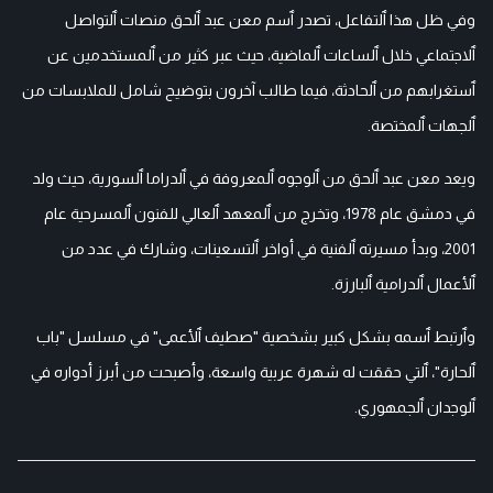
وفي ظل هذا ٱلتفاعل، تصدر ٱسم معن عبد ٱلحق منصات ٱلتواصل
ٱلاجتماعي خلال ٱلساعات ٱلماضية، حيث عبر كثير من ٱلمستخدمين عن
ٱستغرابهم من ٱلحادثة، فيما طالب آخرون بتوضيح شامل للملابسات من
ٱلجهات ٱلمختصة.
ويعد معن عبد ٱلحق من ٱلوجوه ٱلمعروفة في ٱلدراما ٱلسورية، حيث ولد
في دمشق عام 1978، وتخرج من ٱلمعهد ٱلعالي للفنون ٱلمسرحية عام
2001، وبدأ مسيرته ٱلفنية في أواخر ٱلتسعينات، وشارك في عدد من
ٱلأعمال ٱلدرامية ٱلبارزة.
وٱرتبط ٱسمه بشكل كبير بشخصية "صطيف ٱلأعمى" في مسلسل "باب
ٱلحارة"، ٱلتي حققت له شهرة عربية واسعة، وأصبحت من أبرز أدواره في
ٱلوجدان ٱلجمهوري.