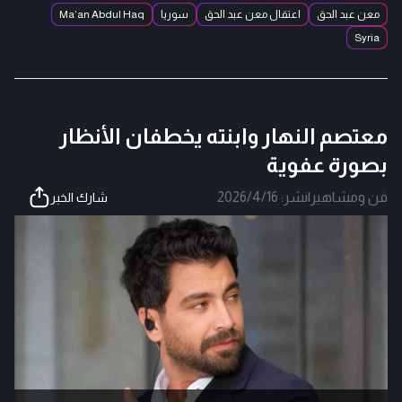
معن عبد الحق
اعتقال معن عبد الحق
سوريا
Ma’an Abdul Haq
Syria
معتصم النهار وابنته يخطفان الأنظار
بصورة عفوية
فن ومشاهير
|
نشر:
2026/4/16
شارك الخبر