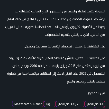
الصورة لاقت تفاعلا واسعا من الجمهور، الذي انهالت تعليقاته بين
الإشادة بعفوية اللحظة، والإعجاب بالجانب العائلي الهادئ في حياة النهار
بعيدا عن الأضواء. كثيرون رأوا في المشهد انعكاسا لصورة الفنان القريب
من الناس، الذي لا يكتفي بتقديم الشخصيات
على الشاشة، بل يعيش تفاصيله الإنسانية ببساطة وصدق.
على الصعيد الشخصي، يعيش معتصم النهار تجربة عائلية لافتة، إذ تزوج
من لين برنجكجي عام 2015، ورزق بابنته سندرا عام 2016. ورغم إعلان
الانفصال في 2022، عاد الثنائي لاحقا إلى استئناف حياتهما معا، في خطوة
حظيت باهتمام ودعم واسع
من الجمهور.
معتصم النهار
ساندرا معتصم النهار
سوريا
Moa’tasem Al-Nahar