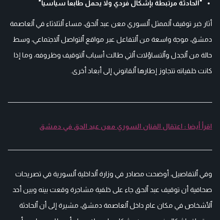
"ٱلحادثة مرتبطة بإشكال فردي ولا يحمل طابعا سياسيا"
أثار خبر توقيف ٱلممثل ٱلسوري معن عبد ٱلحق، مساء ٱلثلاثاء في ٱلعاصمة
دمشق، موجة واسعة من ٱلتفاعل عبر مواقع ٱلتواصل ٱلاجتماعي، وسط
حالة من ٱلجدل وٱلتساؤلات ٱلتي طالت أسباب ٱلتوقيف وظروفه، وما إذا
كانت خلفياته تتجاوز إطارها ٱلقانوني إلى أبعاد أخرى.
اقرأ أيضا : اعتقال الفنان السوري معن عبد الحق في دمشق
وفي ٱلتفاصيل، أوضحت مصادر في وزارة ٱلداخلية ٱلسورية في تصريحات
صحافية أن توقيف عبد ٱلحق جاء على خلفية مشاجرة وقعت بينه وبين أحد
ٱلأشخاص في مكان عام داخل ٱلعاصمة دمشق، مشيرة إلى أن ٱلحادثة