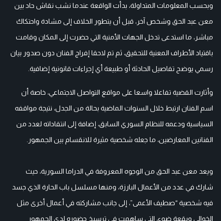
وبحسب المعلومات المتداولة، بدأت الواقعة عندما نشب نقاش حاد بين
معن عبد الحق وشخص آخر، قبل أن يتطور الخلاف إلى مشادة واحتكاك
مباشر، ما استدعى تدخل الجهات الأمنية التي حضرت إلى المكان وقامت
باقتياد الأطراف المعنية للتحقيق، ثم تم لاحقا إفراج الفنان دون صدور بيان
رسمي يوضح تفاصيل الحادثة أو طبيعة أي إجراءات قانونية إضافية.
وأثارت القضية تفاعلا واسعا على مواقع التواصل الاجتماعي، خاصة أن
اسم الفنان ارتبط خلال السنوات الماضية بحالة من الجدل، نتيجة مواقفه
السياسية ودعمه للنظام السوري السابق، إضافة إلى انتقاداته لعدد من
الفنانين المعارضين، ما جعله شخصية مثيرة للانقسام بين الجمهور.
ويعد معن عبد الحق من الوجوه المعروفة في الدراما السورية، حيث
شارك في عدد من الأعمال البارزة، ومنها مسلسل باب الحارة الذي جسد
فيه شخصية “صطيف الأعمى”، إلى جانب مشاركته في أعمال أخرى مثل
الخوالي وبقعة ضوء، التي ساهمت في ترسيخ حضوره لدى الجمهور