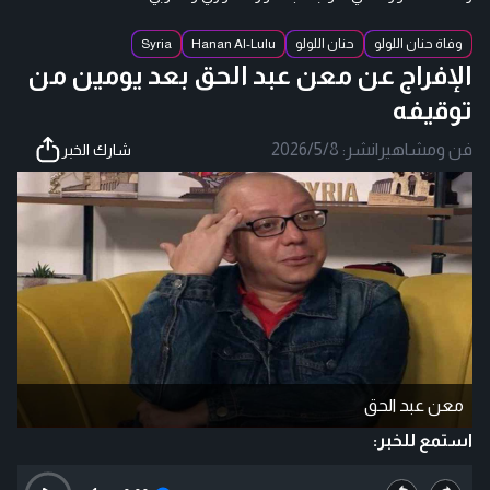
وفاة حنان اللولو
حنان اللولو
Hanan Al-Lulu
Syria
الإفراج عن معن عبد الحق بعد يومين من
توقيفه
فن ومشاهير
|
نشر:
2026/5/8
شارك الخبر
معن عبد الحق
استمع للخبر: