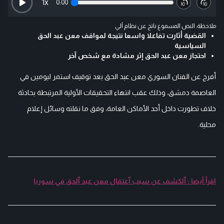
1
x
0:00
ملاحظة: النص المسموع ناتج عن نظام آلي
القضية أثارت تفاعلا واسعا نتيجة لمواقف معن عبد الحق
السياسية
احتجاز معن عبد الحق إثر مشادة مع شخص آخر
أفرج عن الفنان السوري معن عبد الحق بعد توقيف استمر ليومين في
العاصمة دمشق، وذلك عقب انتهاء التحقيقات الأولية المرتبطة بحادثة
خلاف تطورت داخل أحد الأماكن العامة، وفق ما نقلته وسائل إعلام
محلية.
اقرأ أيضا : ٱلكشف عن سبب ٱعتقال معن عبد ٱلحق في سوريا