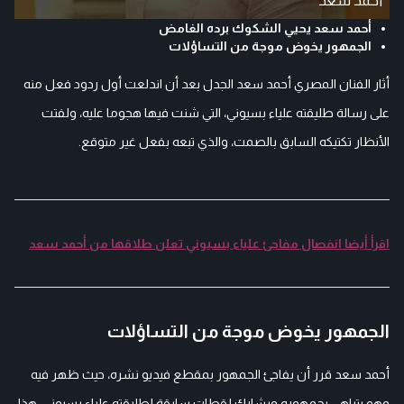
أحمد سعد
أحمد سعد يحيي الشكوك برده الغامض
الجمهور يخوض موجة من التساؤلات
أثار الفنان المصري أحمد سعد الجدل بعد أن اندلعت أول ردود فعل منه
على رسالة طليقته علياء بسيوني، التي شنت فيها هجوما عليه، ولفتت
الأنظار تكتيكه السابق بالصمت، والذي تبعه بفعل غير متوقع.
اقرأ أيضا انفصال مفاجئ علياء بسيوني تعلن طلاقها من أحمد سعد
الجمهور يخوض موجة من التساؤلات
أحمد سعد قرر أن يفاجئ الجمهور بمقطع فيديو نشره، حيث ظهر فيه
وهو يتباهى بجمهوره ويشارك لقطات سابقة لطليقته علياء بسيوني، هذا