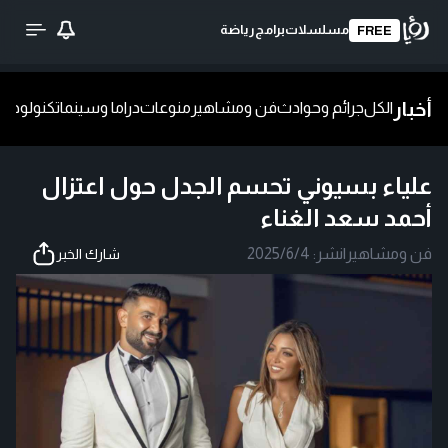
مسلسلات
برامج
رياضة
FREE
أخبار
الكل
جرائم وحوادث
فن ومشاهير
منوعات
دراما وسينما
تكنولوجيا
ش
علياء بسيوني تحسم الجدل حول اعتزال
أحمد سعد الغناء
فن ومشاهير
|
نشر:
2025/6/4
شارك الخبر