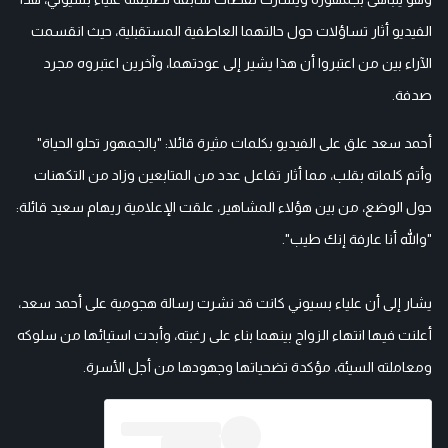
الفيديو أثار تساؤلات حول حالتهما العاطفية المستقبلية، حيث انقسمت
الآراء بين من اعتبروا أن هذا يشير إلى عودتهما، وآخرين اعتبروه مجرد
صدفة.
أحمد سعد علق على الفيديو بكلمات مثيرة قائلا: "بالجمهور تحلو الحياة"
وأتم كلماته بقلب، مما أثار تفاعل عدد من المتابعين وزاد من التكهنات
حول الوضع، من بين هؤلاء المشاهير، علقت الإعلامية ريهام سعيد قائلة:
"والله أنا عارفة إنك طيب".
يشار إلى أن علياء بسيوني كانت قد نشرت رسالة هجومية على أحمد سعد،
أعلنت فيها انتهاء الزواج بينهما بناء على رغبته، وأبدت استيائها من سلوكه
ومعاملته السيئة، مؤكدة تضحياتها وجهودها من أجل الأسرة.