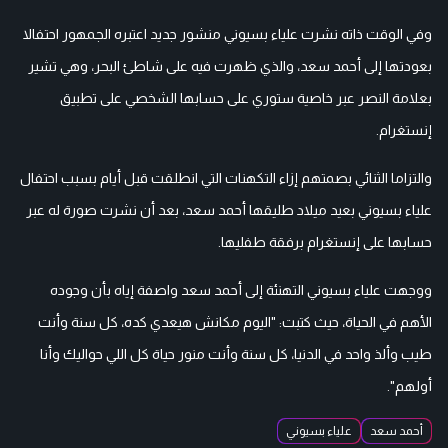
وفي الوقت ذاته نشرت علياء بسيوني منشور جديد اعتبره الجمهور احتفالا
بعودتها إلى أحمد سعد، والذي ظهرت فيه على شاطئ البحر، وهي تشير
بعلامة النصر عبر خاصية ستوري على حسابها الشخصي على تطبيق
إنستغرام.
والتزاما الثنائي بصمتهم إزاء التكهنات التي انطلقت قبل أيام بسبب احتفال
علياء بسيوني بعيد ميلاد طليقها أحمد سعد، بعد أن نشرت صورة له عبر
حسابها على إنستغرام برفقة طفليها.
ووجهت علياء بسيوني التهنئة إلى أحمد سعد واصفة إياه بأن وجوده
الأهم في الحياة، حيث كتبت: "اليوم مكانش هيعدي كده، كل سنة وأنت
طيب وألذ واحد في الدنيا، كل سنة وأنت منور حياة كل اللي حواليك وأنا
أولهم".
أحمد سعد
علياء بسيوني