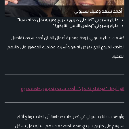
أحمد سعد وعلياء بسيوني
علياء بسيوني:"كنا على طريق سريع وعربية نقل دخلت فينا"
علياء بسيوني:"بطمن الناس إننا بخير؟"
كشفت علياء بسيوني، زوجة ومديرة أعمال الفنان أحمد سعد، تفاصيل
الحادث المروع الذي تعرض له هو وأسرته، مطمئنة الجمهور على حالتهم
الصحية.
اقرأ أيضا : "فرحة لم تكتمل".. أحمد سعد ينجو من حادث مروع
وأوضحت علياء بسيوني في تصريحات صحافية أن الحادث وقع أثناء
سيرهم على طريق سريع، عندما اصطدمت بهم سيارة نقل بشكل