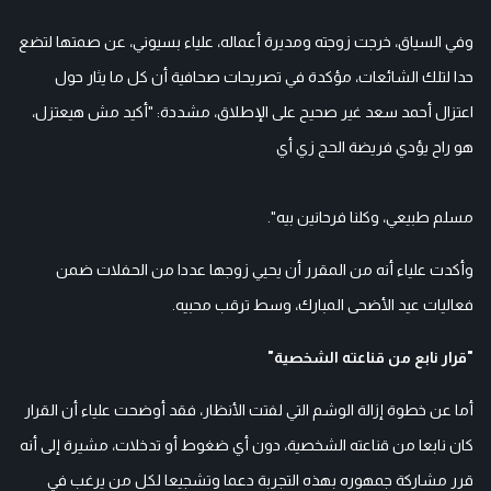
وفي السياق، خرجت زوجته ومديرة أعماله، علياء بسيوني، عن صمتها لتضع
حدا لتلك الشائعات، مؤكدة في تصريحات صحافية أن كل ما يثار حول
اعتزال أحمد سعد غير صحيح على الإطلاق، مشددة: "أكيد مش هيعتزل،
هو راح يؤدي فريضة الحج زي أي
مسلم طبيعي، وكلنا فرحانين بيه".
وأكدت علياء أنه من المقرر أن يحيي زوجها عددا من الحفلات ضمن
فعاليات عيد الأضحى المبارك، وسط ترقب محبيه.
"قرار نابع من قناعته الشخصية"
أما عن خطوة إزالة الوشم التي لفتت الأنظار، فقد أوضحت علياء أن القرار
كان نابعا من قناعته الشخصية، دون أي ضغوط أو تدخلات، مشيرة إلى أنه
قرر مشاركة جمهوره بهذه التجربة دعما وتشجيعا لكل من يرغب في