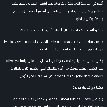
أقيم في الجامعة الأمريكية بالقاهرة، حيث أشعل الأجواء وسط حضور
جماهيري كبير. وقدم خلال الحفل باقة من أشهر أغانيه مثل "وسع
وسع"، و"اليوم الحلو
ده"، و"ألف مرة"، بالإضافة إلى أغنيات أخرى نالت إعجاب الطلاب.
ولاقت مبادرة سعد في توجيه تحية خاصة للطلاب المتفوقين صدى واسعا
بين الحضور، حيث قوبلت بالتصفيق الحار والتقدير.
وكان الفنان قد أحيا أيضا حفلا ناجحا في الساحل الشمالي تزامنا مع عطلة
عيد الأضحى، عقب عودته من أداء مناسك الحج، وظهر خلاله بإطلالة
صيفية مبهجة تفاعل معها الجمهور حتى ساعات الفجر الأولى.
مشاريع غنائية جديدة
ويواصل أحمد سعد حاليا التحضير لعدد من الأعمال الغنائية الجديدة،
يستعد لطرحها خلال الصيف، في إطار خطته لتقديم موسم فني مميز