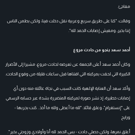
مفاجئ.
وقالت: "كنا على طريق سريع وعربية نقل دخلت فينا، ولكن بطمن الناس
إننا بخير، ومفيش إصابات الحمد لله".
أحمد سعد ينجو من حادث مروع
وكان أحمد سعد أعلن الجمعة عن تعرضه لحادث مروع، مشيرا إلى الأضرار
الكبيرة التي لحقت بمركبته التي اقتناها قبل ساعات قليلة من وقوع الحادث.
وأكد سعد أن العناية الإلهية كانت السبب في نجاة عائلته منه دون أي
إصابات خطيرة، إذ نشر صورة لمركبته المتضررة بشدة عبر حسابه الرسمي
على "إنستغرام"، وعلق قائلا: "لله ما أعطى ولله ما أخذ.. كنت بجربها -
ورايح
أعلق نمرها، ولكن حصلي حادث - بس الحمد لله أنا وأولادي وزوجتي بخير".