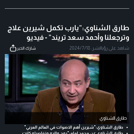
طارق الشناوي:"يارب تكمل شيرين علاج
وترجعلنا وأحمد سعد تريند" - فيديو
شاهد على رؤيا
|
نشر:
2024/7/18
شارك الخبر
طارق الشناوي
طارق الشناوي:"شيرين أهم الاصوات في العالم العربي"
طارق الشناوي عن محمد إمام:"روح والده وتفاصيله كانت