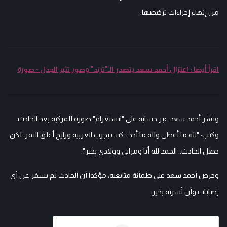
من إنهاء إجراءات ترخيصها.
اقرأ أيضا : اعتزال أحمد سعد يتصدر الـ"ترند" وصور تثير الجدل - صورة
ونشر أحمد سعد عبر حسابه على "انستغرام" صورة للمركبة بعد الحادث،
وكتب: "لله ما أعطى ولله ما أخذ.. كنت بجرب العربية ورايح أعلق النمر، لكن
حصل الحادث.. الحمد لله أنا ومراتي وولادي بخير".
وحرص أحمد سعد على طمأنة متابعيه، مؤكدا أن الحادث لم يسفر عن أي
إصابات وأن أسرته بخير.