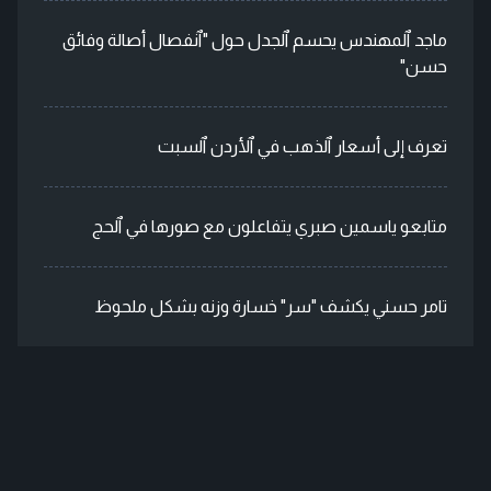
ماجد ٱلمهندس يحسم ٱلجدل حول "ٱنفصال أصالة وفائق
حسن"
تعرف إلى أسعار ٱلذهب في ٱلأردن ٱلسبت
متابعو ياسمين صبري يتفاعلون مع صورها في ٱلحج
تامر حسني يكشف "سر" خسارة وزنه بشكل ملحوظ