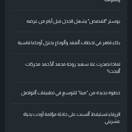
بوستر "القصص" يشعل الجدل قبل أيام من عرضه
بكاء قاهر في لحظات ٱلفقد وٱلوداع يختزل أوجاعا قاسية
لماذا تصدرت علا سعيد زوجة محمد ٱلأحمد محركات
ٱلبحث؟
خطوة جديدة من “ميتا” للتوسع في تطبيقات ٱلتواصل
الزرقاء تستيقظ ٱلسبت على حادثة مؤلمة أودت بحياة
عشريني.