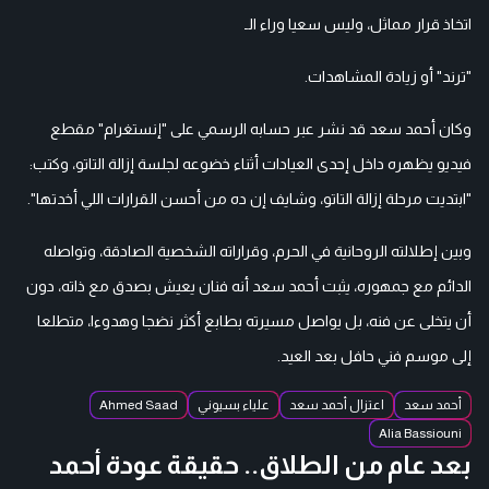
اتخاذ قرار مماثل، وليس سعيا وراء الـ
"ترند" أو زيادة المشاهدات.
وكان أحمد سعد قد نشر عبر حسابه الرسمي على "إنستغرام" مقطع
فيديو يظهره داخل إحدى العيادات أثناء خضوعه لجلسة إزالة التاتو، وكتب:
"ابتديت مرحلة إزالة التاتو، وشايف إن ده من أحسن القرارات اللي أخدتها".
وبين إطلالته الروحانية في الحرم، وقراراته الشخصية الصادقة، وتواصله
الدائم مع جمهوره، يثبت أحمد سعد أنه فنان يعيش بصدق مع ذاته، دون
أن يتخلى عن فنه، بل يواصل مسيرته بطابع أكثر نضجا وهدوءا، متطلعا
إلى موسم فني حافل بعد العيد.
أحمد سعد
اعتزال أحمد سعد
علياء بسيوني
Ahmed Saad
Alia Bassiouni
بعد عام من الطلاق.. حقيقة عودة أحمد