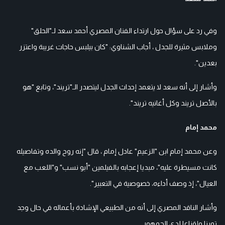
وفي رد على سؤال حول ارتداء الفنان المصري أحمد سعد لـ"الحلق"
وملابس مثيرة للجدل ، أجاب الشناوي: "كان بيلبس حاجات غريبة واعتزر
بعدين".
وأشار إلى أنه سعد لا يتعمد إحداث الجدل ليتصدر الـ"تريند"، وتابع "هو
بالأصل تريند وكل أغانيه تريند".
محمد إمام
وعن محمد إمام ابن "الزعيم" عادل إمام ، قال "إنه روح والده وتفاصيله
كانت مسيطرة عليه"، مبديا إعجابه بالفيلمين "أبو نسب" و"اللعب مع
العيال"، إذ وصف أداءه، خصوصية في التعبير".
وأشار الناقد المصري إلى أنه من الطبيعي الإشادة بأعماله في حال وجد
تميزا وإقناعا لدى الجمهور.