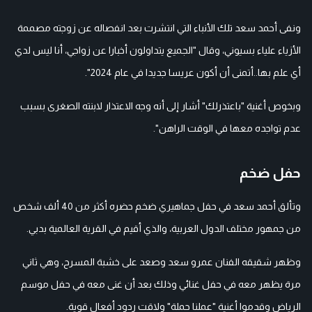
ونفى أحمد سعد تلك الأنباء التي انتشرت بعد انفصاله عن زوجته مصممة
الأزياء علياء بسيوني، وقال "الجميع يتداولون أخبارا عن زواجي، أنا ليس لدي
أي علم بها..أتمنى أن أكون عريسا جديدا في عام 2024".
وبخوص أغنية "باعتذرلك" أشار إلى أنه وجه الاعتذار لابنته الصغرى بسبب
عدم تواجده معها في الوقت الراهن".
حفل ضخم
وتألق أحمد سعد في حفل جماهيري ضخم حضره أكثر من 40 ألف شخص
من جمهور مختلف الدول العربية، والذي أقيم في القرية العالمية بدبي.
وظهر شقيقه الفنان عمرو سعد وصعد على خشبة المسرح، وهي ثاني
مرة يظهر معه في حفل غنائي وذلك بعد أن غنى معه في حفل موسم
الرياض وقدموا أغنية "عملنا حملة" ولاقت ردود أفعال قوية.