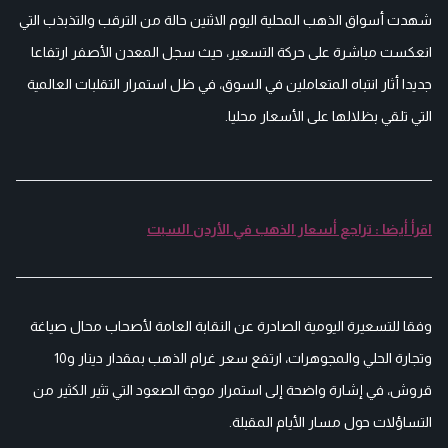
شهدت أسواق الذهب المحلية اليوم الاثنين حالة من الترقب والتذبذب التي
انعكست مباشرة على حركة التسعير، حيث سجل المعدن الأصفر ارتفاعا
جديدا أثار انتباه المتعاملين في السوق، في ظل استمرار التقلبات العالمية
التي تلقي بظلالها على الأسعار محليا.
اقرأ أيضا : تراجع أسعار الذهب في الأردن السبت
وفقا للتسعيرة اليومية الصادرة عن النقابة العامة لأصحاب محال صياغة
وتجارة الحلي والمجوهرات، ارتفع سعر غرام الذهب بمقدار دينار و10
قروش، في إشارة واضحة إلى استمرار موجة الصعود التي تثير الكثير من
التساؤلات حول مسار الأيام المقبلة.