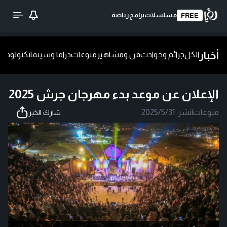
مسلسلات
برامج
رياضة
FREE
أخبار
الكل
جرائم وحوادث
فن ومشاهير
منوعات
دراما وسينما
تكنولوجيا
ش
الإعلان عن موعد بدء مهرجان جرش 2025
منوعات
|
نشر:
2025/5/31
شارك الخبر