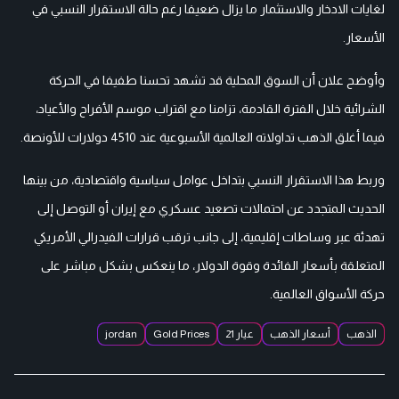
لغايات الادخار والاستثمار ما يزال ضعيفا رغم حالة الاستقرار النسبي في
الأسعار.
وأوضح علان أن السوق المحلية قد تشهد تحسنا طفيفا في الحركة
الشرائية خلال الفترة القادمة، تزامنا مع اقتراب موسم الأفراح والأعياد،
فيما أغلق الذهب تداولاته العالمية الأسبوعية عند 4510 دولارات للأونصة.
وربط هذا الاستقرار النسبي بتداخل عوامل سياسية واقتصادية، من بينها
الحديث المتجدد عن احتمالات تصعيد عسكري مع إيران أو التوصل إلى
تهدئة عبر وساطات إقليمية، إلى جانب ترقب قرارات الفيدرالي الأمريكي
المتعلقة بأسعار الفائدة وقوة الدولار، ما ينعكس بشكل مباشر على
حركة الأسواق العالمية.
الذهب
أسعار الذهب
عيار 21
Gold Prices
jordan