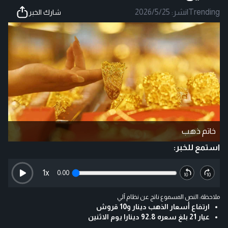
Trending
|
نشر:
2026/5/25
شارك الخبر
خاتم ذهب
استمع للخبر:
1
x
0:00
ملاحظة: النص المسموع ناتج عن نظام آلي
ارتفاع أسعار الذهب دينار و10 قروش
عيار 21 بلغ سعره 92.8 دينارا يوم الاثنين