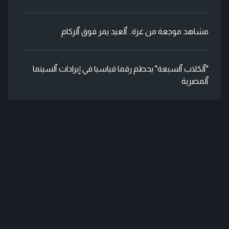
مشاهد موجعة من غزة.. ٱلعيد يمر فوق ٱلركام
"ٱلكلاب ٱلسبعة" يحطم رقما قياسيا في إيرادات ٱلسينما
ٱلمصرية