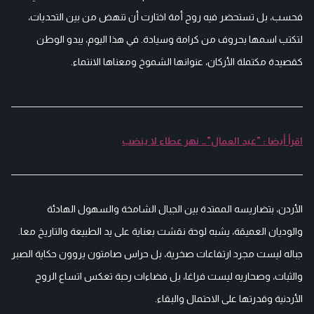
فحسب، بل تستحضر فيه روح أمة اختارت أن تنهض من بين التحديات،
لتكتب اسمها بحروف من كرامة وسيادة. في هذا اليوم، يبدو الوطن
كقصيدة مكتملة الأركان، عنوانها الشموخ ومعناها الانتماء.
اقرأ أيضا : "عيد العمال"… نهر عطاء لا ينضب
الأردن، بتضاريسه الممتدة بين الجبال الشامخة والسهول الهادئة
والوديان العميقة، يشبه لوحة نقشت بعناية على يد الطبيعة والتاريخ معا.
جباله ليست مجرد ارتفاعات صخرية، بل حراس صامتون يروون حكاية الصبر
والثبات، وصحاريه ليست فراغا، بل فضاءات رحبة تعكس اتساع الروح
الأردنية وقدرتها على الاحتمال والبقاء.