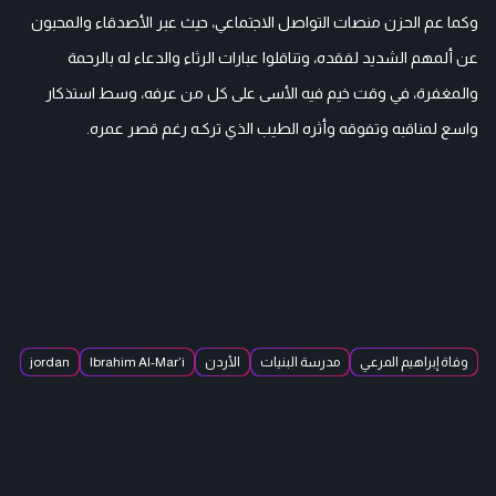
وكما عم الحزن منصات التواصل الاجتماعي، حيث عبر الأصدقاء والمحبون
عن ألمهم الشديد لفقده، وتناقلوا عبارات الرثاء والدعاء له بالرحمة
والمغفرة، في وقت خيم فيه الأسى على كل من عرفه، وسط استذكار
واسع لمناقبه وتفوقه وأثره الطيب الذي تركـه رغم قصر عمره.
وفاة إبراهيم المرعي
مدرسة البنيات
الأردن
Ibrahim Al-Mar’i
jordan