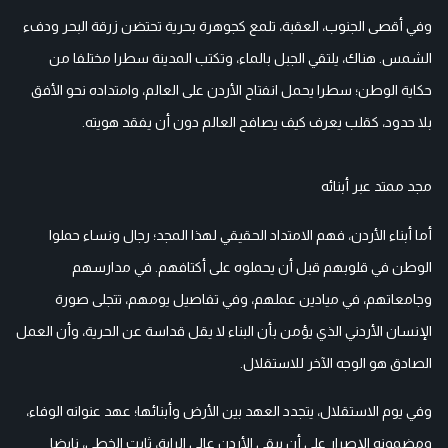
وفي أقصى الجنوب، العقبة، تلمع كجوهرة بحرية تحتضن زرقة البحر ودفء
الشمس. هناك، يلتقي الجبل بالماء، وتكتب المدينة سطرا مختلفا من
حكاية الوطن؛ سطرا يحمل انفتاح الأردن على العالم، وامتداده نحو الأفق
بلا حدود، كقلب يعرف كيف يصافح العالم دون أن يفقد هويته.
مجد ممتد عبر أبنائه
أما أبناء الأردن، فهم الامتداد الحقيقي لهذا المجد؛ رجال ونساء حملوا
الوطن في قلوبهم قبل أن يحملوه على أكتافهم. في مدارسهم
وجامعاتهم، في ميادين عملهم، وفي تفاصيل يومهم، تتجلى صورة
الإنسان الأردني الذي يؤمن بأن البناء لا يقل قداسة عن الحرية، وأن العمل
الصادق هو الوجه الآخر للاستقلال.
وفي يوم الاستقلال، يتجدد العهد بين الأرض وأبنائها؛ عهد عنوانه الوفاء،
ومضمونه الإصرار على أن يبقى الأردن عالي الراية، ثابت الخطى، نابضا