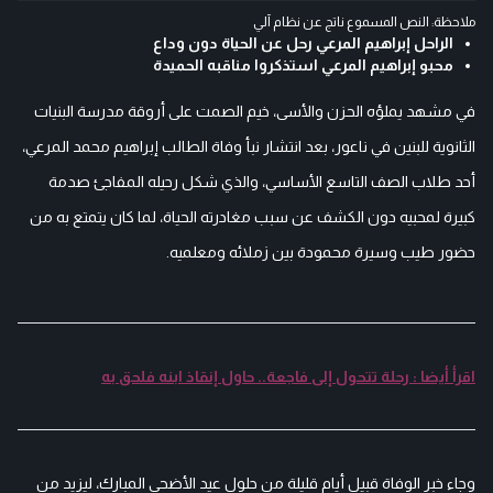
ملاحظة: النص المسموع ناتج عن نظام آلي
الراحل إبراهيم المرعي رحل عن الحياة دون وداع
محبو إبراهيم المرعي استذكروا مناقبه الحميدة
في مشهد يملؤه الحزن والأسى، خيم الصمت على أروقة مدرسة البنيات
الثانوية للبنين في ناعور، بعد انتشار نبأ وفاة الطالب إبراهيم محمد المرعي،
أحد طلاب الصف التاسع الأساسي، والذي شكل رحيله المفاجئ صدمة
كبيرة لمحبيه دون الكشف عن سبب مغادرته الحياة، لما كان يتمتع به من
حضور طيب وسيرة محمودة بين زملائه ومعلميه.
اقرأ أيضا : رحلة تتحول إلى فاجعة.. حاول إنقاذ ابنه فلحق به
وجاء خبر الوفاة قبيل أيام قليلة من حلول عيد الأضحى المبارك، ليزيد من