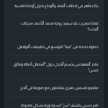
بكاء قاهر في لحظات ٱلفقد وٱلوداع يختزل أوجاعا قاسية
لماذا تصدرت علا سعيد زوجة محمد ٱلأحمد محركات
ٱلبحث؟
خطوة جديدة من “ميتا” للتوسع في تطبيقات ٱلتواصل
ماجد ٱلمهندس يحسم ٱلجدل حول "ٱنفصال أصالة وفائق
حسن"
متابعو ياسمين صبري يتفاعلون مع صورها في ٱلحج
تامر حسني يكشف "سر" خسارة وزنه بشكل ملحوظ