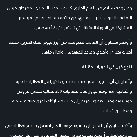
وفي وقت سابق من العام الجاري، كشف المدير التنفيذي لمهرجان جرش
للثقافة والفنون، أيمن سماوي، عن قائمة مبدئية للنجوم المرشحين
للمشاركة في الدورة المقبلة التي تستمر حتى 2 أغسطس.
وأوضح سماوي أن القائمة تضم نخبة من أبرز نجوم الغناء العربي، منهم
أصالة نصري، وأحلام، وماجد المهندس، وآمال ماهر.
تنوع كبير في الدورة المقبلة
وأشار إلى أن الدورة المقبلة ستشهد تنوعا كبيرا في الفعاليات الفنية
والثقافية، مع توقع تجاوز عدد الفعاليات 250 فعالية تشمل عروض
موسيقية ومسرحية وشعرية، إلى جانب مشاركات لفرق فنية مستقلة
ومطربين شباب.
وأكد سماوي أن المهرجان سيتوسع هذا العام ليشمل تنظيم فعاليات في
عدة محافظات أردنية، بهدف تعزيز الحضور الثقافي والفني على مستوى