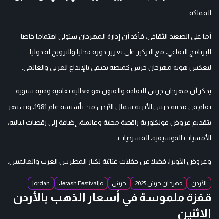
المملكة.
أما على الصعيد الثقافي، فأكد أن إدارة المهرجان ستولي اهتماما خاصا
للبرنامج الثقافي، مع التركيز على تعزيز دوره محليا والترويج له دوليا،
ليعكس هوية مهرجان جرش كمنصة تحتفي بالإبداع العربي والعالمي.
يذكر أن مهرجان جرش للثقافة والفنون هو فعالية ثقافية وفنية سنوية
تقام في مدينة جرش الأثرية شمال الأردن منذ تأسيسه عام 1981، ويشتهر
بتقديم عروض فولكلورية راقصة محلية وعالمية، إضافة إلى رقصات الباليه،
الأمسيات الموسيقية، المسرحيات،
وعروض الأوبرا، فضلا عن حفلات غنائية لكبار المطربين العرب والعالميين.
الأردن
مهرجان جرش 2025
جرش
Jerash Festivaljo
jordan
قفزة ملموسة في أسعار الذهب بالأردن
الاثنين