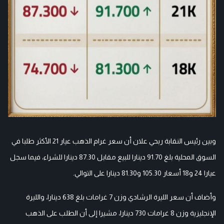
وبين رئيس النقابة ربحي علان أن سعر غرام الذهب عيار 21 الأكثر طلبا في
السوق المحلية بلغ 91.70 دينارا للبيع مقابل 87.30 دينارا للشراء، فيما سجل
عيارا 24 و18 أسعار 105.30 و81.30 دينارا على التوالي.
وأضاف أن سعر الليرة الرشادي وزن 7 غرامات بلغ 638 دينارا، والليرة
الإنجليزية وزن 8 غرامات 730 دينارا، مشيرا إلى أن الطلب على الذهب