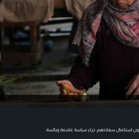
ت دون استكمال سعادتهم، جراء سياسة غاشمة وبائسة.