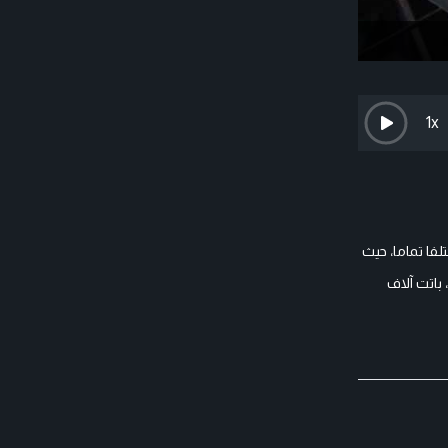
1
x
لفا تماما، حيث
باتت آلاف