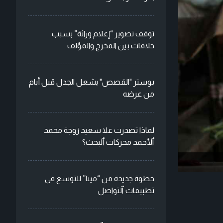
توقف تصوير “إعلام وراثة” بسبب
خلافات بين المخرج والمؤلف
بوستر "القصص" يشعل الجدل قبل أيام
من عرضه
لماذا تصدرت علا سعيد زوجة محمد
ٱلأحمد محركات ٱلبحث؟
خطوة جديدة من “ميتا” للتوسع في
تطبيقات ٱلتواصل