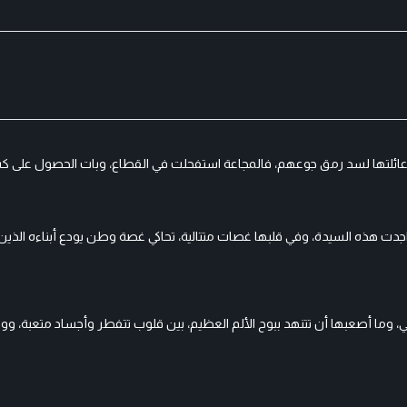
 عائلتها لسد رمق جوعهم، فالمجاعة استفحلت في القطاع، وبات الحصول على كس
واجدت هذه السيدة، وفي قلبها غصات متتالية، تحاكي غصة وطن يودع أبناءه الذين 
ما أصعبها أن تتنهد ببوح الألم العظيم، بين قلوب تتفطر وأجساد متعبة، ووج