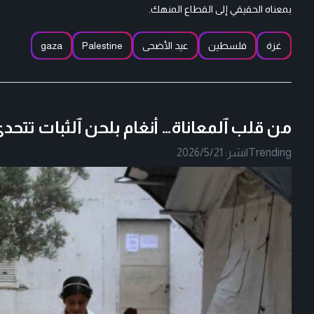
بمعناه الحقيقي إلى القطاع المنهك.
غزة
فلسطين
عيد الأضحى
Palestine
gaza
من قلب ٱلمعاناة… أنغام بلحن ٱلثبات تتحد
Trending
|
نشر:
2026/5/21