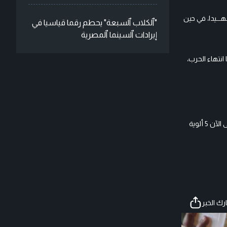
ليوم الـ56 من استئناف حــرب الإبـــادة على القطاع ، صعد الكيان غاراته، إذ قصف مدرسة بنات في جباليا فجر الاثنين، مخلفا 15 شهـــيدا، في حين
"ٱلكلاب ٱلسبعة" يحطم رقما قياسيا في
إيرادات ٱلسينما ٱلمصرية
انتهاء الحرب،
من جهتها، أفادت إذاعة جيش الكيان، بتجنيد لواءي احتياط من المشاة والمدرعات بهدف توسيع العملية العسكرية في غــــزة، مشيرة إلى أن الجيش جند حتى الآن 5 ألوية
ك الخبر