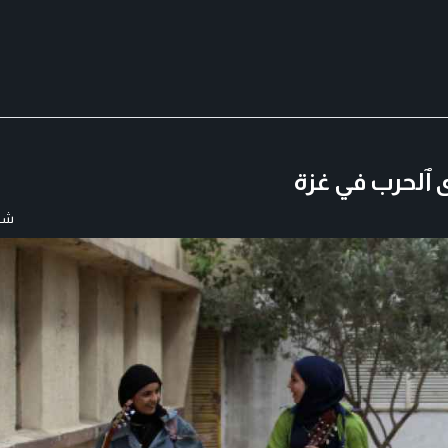
ى ٱلحرب في غزة
شار