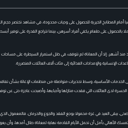
ا أمام المطابخ الخيرية للحصول على وجبات محدودة، في مشاهد تختصر حجم الم
ا بالحصول على طعام يكفي أفراد أسرهن، بينما تتراجع القدرة على توفير أب
فيذ منذ أشهر، إلا أن المعاناة لم تتوقف، في ظل استمرار السيطرة على مساحا
ات الإنسانية والإمدادات الغذائية إلى مئات آلاف العائلات المتضررة.
لى الخدمات الأساسية، وسط تحذيرات متواصلة من منظمات الإغاثة بشأن تفاقم 
لحسرة لدى العائلات التي فقدت منازلها وأحباءها، وأصبحت عاجزة حتى عن توفير 
ضحى، يبقى العيد في غزة محمولا بوجع الفقد والجوع والحرمان. فالمعمول الذي ك
تمسك الأهالي بأمل أن تحمل الأيام القادمة نهاية لمعاناة طال أمدها، وأن يعود