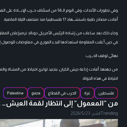
أفادت مصادر طبية باستشــهاد 17 فلسطينيا منذ منتصف الليلة الماضية.
وجاء ذلك بعد ساعات من إشادة الرئيس الأمريكي دونالد ترمببإعلان المقاومة 
في حين أعلنت المقاومة استعدادها للبدء الفوري في مفاوضات للوصول إل
نهائي لوقف الحــرب.
احتياط في هذه الجولة.
فلسطين
غزة
الحرب في القطاع
gaza
Palestine
من "المعمول" إلى انتظار لقمة العيش…
Trending
|
نشر:
2026/5/23