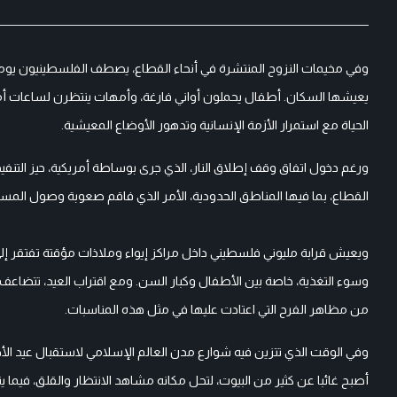
وفي مخيمات النزوح المنتشرة في أنحاء القطاع، يصطف الفلسطينيون يومي
يعيشها السكان. أطفال يحملون أواني فارغة، وأمهات ينتظرن لساعات أمل
الحياة مع استمرار الأزمة الإنسانية وتدهور الأوضاع المعيشية.
ورغم دخول اتفاق وقف إطلاق النار، الذي جرى بوساطة أمريكية، حيز التن
القطاع، بما فيها المناطق الحدودية، الأمر الذي فاقم صعوبة وصول المساعد
ويعيش قرابة مليوني فلسطيني داخل مراكز إيواء وملاذات مؤقتة تفتقر إ
وسوء التغذية، خاصة بين الأطفال وكبار السن. ومع اقتراب العيد، تتضاعف ا
من مظاهر الفرح التي اعتادت عليها في مثل هذه المناسبات.
وفي الوقت الذي تتزين فيه شوارع مدن العالم الإسلامي لاستقبال عيد الأ
أصبح غائبا عن كثير من البيوت، لتحل مكانه مشاهد الانتظار والقلق، فيما ي