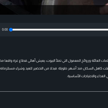
0:00
لمات العائلة وروائح المعمول التي تملأ البيوت، يعيش أهالي قطاع غزة واقعا مخت
أثقلت كاهل السكان منذ أشهر طويلة. فبدلا من التحضير للعيد وشراء مستلزماته، 
غذاء والاحتياجات الأساسية.