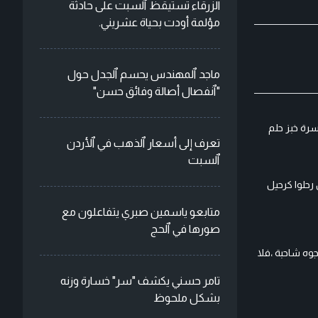
الزرقاء تستيقظ ٱلسبت على حادثة
مؤلمة أودت بحياة عشريني.
ماجد ٱلمهندس يحسم ٱلجدل حول
"ٱنفصال أصالة وفائق حسن"
رة خبز حلم
تعرف إلى أسعار ٱلذهب في ٱلأردن
ٱلسبت
رحلوا كرحيل
متابعو ياسمين صبري يتفاعلون مع
صورها في ٱلحج
وه شاحبة ،فلا
تامر حسني يكشف "سر" خسارة وزنه
بشكل ملحوظ