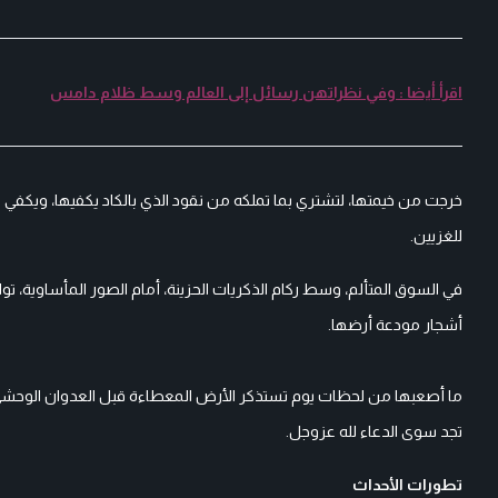
اقرأ أيضا : وفي نظراتهن رسائل إلى العالم وسط ظلام دامس
خرجت من خيمتها، لتشتري بما تملكه من نقود الذي بالكاد يكفيها، ويكفي
للغزيين.
في السوق المتألم، وسط ركام الذكريات الحزينة، أمام الصور المأساوية، ت
أشجار مودعة أرضها.
ما أصعبها من لحظات يوم تستذكر الأرض المعطاءة قبل العدوان الوحشي، و
تجد سوى الدعاء لله عزوجل.
تطورات الأحداث