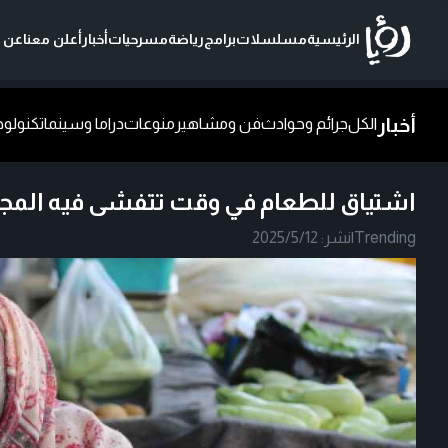
الرئيسية
مسلسلات
برامج
رياضة
مسرحيات
أخبار
أعلن معنا
عن ر
أخبار
الكل
جرائم وحوادث
فن ومشاهير
منوعات
دراما وسينما
تكنولوج
اشتياق للطعام في وقت تتفشى فيه المجا
Trending
|
نشر:
2025/5/12