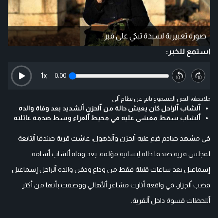
صورة تعبيرية لسيدة تبكي على قبر
استمع للخبر:
1
x
0:00
ملاحظة: النص المسموع ناتج عن نظام آلي
ٱلشاب ٱلراحل كان يعيش حالة من ٱلحزن ٱلشديد بعد وفاة والده
ٱلشاب سقط مغشى عليه في محيط ٱلعزاء وسط صدمة عائلته
في مشهد صادم خيم عليه ٱلحزن وٱلذهول، عاشت قرية صندفا ٱلتابعة
لمجلس قرية صندفا حالة إنسانية مؤلمة، بعد وفاة ٱلشاب أسامة
إسماعيل بعد ساعات قليلة فقط من وداع ودفن والده ٱلراحل إسماعيل
قضب ٱلجزار، في واقعة أثارت مشاعر ٱلأهالي ووصفت بأنها من أكثر
ٱللحظات قسوة داخل ٱلقرية.