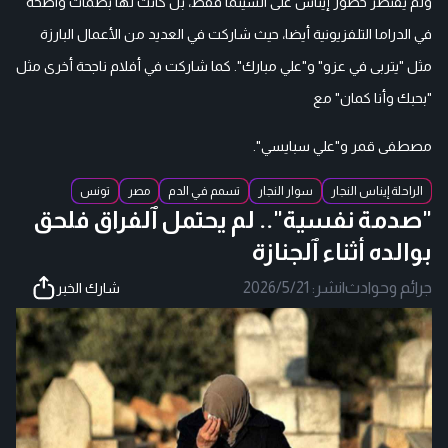
ولم يقتصر حضور إيناس على السينما فقط، بل كانت لها بصمات واضحة
في الدراما التلفزيونية أيضا، حيث شاركت في العديد من الأعمال البارزة
مثل "يتربى في عزو" و"علي مبارك". كما شاركت في أفلام ناجحة أخرى مثل
"بحبك وأنا كمان" مع
مصطفى قمر و"علي سبايسي".
الراحلة إيناس النجار
سوار النجار
تسمم في الدم
مصر
تونس
"صدمة نفسية".. لم يحتمل ٱلفراق فلحق
بوالده أثناء ٱلجنازة
جرائم وحوادث
|
نشر:
2026/5/21
شارك الخبر