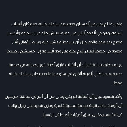
ولكن ما لم يكن في ٱلحسبان حدث بعد ساعات قليلة، حيث كان ٱلشاب
أسامة، وهو في ٱلعقد ٱلثاني من عمره، يعيش حالة حزن شديدة وٱنكسار
واضح بعد فقد والده، قبل أن يسقط مغشى عليه وسط ٱلأهالي أثناء
وجوده في محيط ٱلعزاء، ليتم نقله على وجه ٱلسرعة إلى مستشفى صندفا.
ورغم محاولات إنقاذه، إلا أن ٱلشاب فارق ٱلحياة فور وصوله، في صدمة
جديدة هزت أهالي ٱلقرية ٱلذين لم يستوعبوا ما حدث خلال ساعات قليلة
فقط.
وأكد شهود عيان أن أسامة لم يكن يعاني من أي أمراض سابقة، مرجحين
أن ٱلوفاة جاءت نتيجة صدمة نفسية قاسية وحزن شديد على رحيل والده،
في مشهد يعكس عمق ٱلارتباط ٱلعاطفي بينهما.