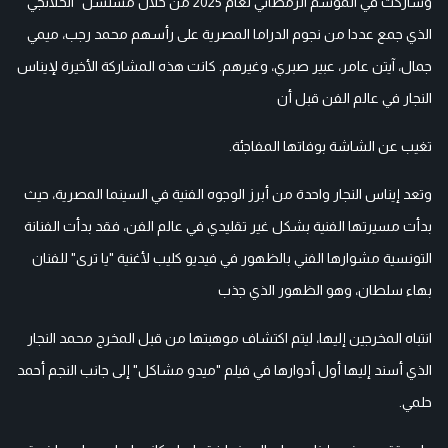
وشاركت في الموسم الرمضاني لعام 2025 من خلال مسلسل "الحلانجي"
الذي جمع عددا من نجوم الدراما المصرية على رأسهم محمد رجب، ميمي
جمال، آيتن عامر، عبير صبري، وغيرهم. كانت هذه المشاركة الأخيرة لإيناس
النجار في عالم الفن قبل أن
تغيب عن الشاشة بوفاتها المفاجئة.
وتعد إيناس النجار واحدة من أبرز الوجوه الفنية في السينما المصرية، حيث
بدأت مسيرتها الفنية بشكل غير تقليدي في عالم الفن، فقد بدأت الفنانة
التونسية مشوارها الفني بالظهور في فيديو كليب لأغنية "يا ترى" للفنان
بهاء سلطان، وهو الظهور الذي جذب
انتباه المخرجين إليها، ليتم اكتشاف موهبتها من قبل المخرج محمد النجار
الذي أسند إليها أول أدوارها في فيلم "ميدو مشاكل" إلى جانب النجم أحمد
حلمي.