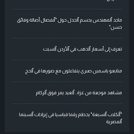
ماجد ٱلمهندس يحسم ٱلجدل حول "ٱنفصال أصالة وفائق
حسن"
تعرف إلى أسعار ٱلذهب في ٱلأردن ٱلسبت
متابعو ياسمين صبري يتفاعلون مع صورها في ٱلحج
مشاهد موجعة من غزة.. ٱلعيد يمر فوق ٱلركام
"ٱلكلاب ٱلسبعة" يحطم رقما قياسيا في إيرادات ٱلسينما
ٱلمصرية