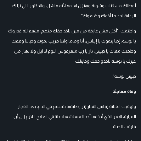
أعطاك مسكنات وشوية وهنزل اسمه لأنه فاشل، والدكتور اللي نزلك
الرعاية لحد ما أذوك وضيعوك".
واختتمت: "أختي مش عارفة من مين ناخد حقك منهم، منهم لله غدروك
يا نوسة، إحنا بنموت يا إيناس، أنا وماما ولانا قريب نموت وحياتنا وقفت
وخلصت معاك يا حبيبتي، نار يا رب منعرفوش النوم لا ليل ولا نهار من
غيرك يا نوسة ناخذو حقك وجاينلك
حبيبتي نوسة".
وفاة مفاجئة
وتوفيت الفنانة إيناس النجار إثر إصابتها بتسمم في الدم، بعد انفجار
المرارة، الامر الذي أدخلها أحد المستشفيات لتلقي العلاج اللازم إلى أن
فارقت الحياة.