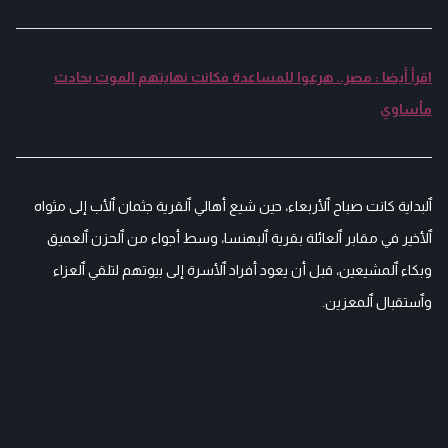
اقرأ أيضا : مصر.. هرعوا للمساعدة فكانت نهايتهم الموت بحادث
مأساوي
ٱلبداية كانت صباح ٱلأربعاء، حين شيع أهالي ٱلقرية جثمان ٱلأب إلى مثواه
ٱلأخير في مقابر ٱلعائلة بقرية ٱلبهنسا، وسط أجواء من ٱلحزن ٱلعميق
وبكاء ٱلمشيعين، قبل أن يعود أفراد ٱلأسرة إلى بيوتهم لتلقي ٱلعزاء
وٱستقبال ٱلمعزين.