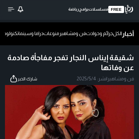
مسلسلات
برامج
رياضة
FREE
أخبار
الكل
جرائم وحوادث
فن ومشاهير
منوعات
دراما وسينما
تكنولوجيا
ش
شقيقة إيناس النجار تفجر مفاجأة صادمة
عن وفاتها
فن ومشاهير
|
نشر:
2025/5/4
شارك الخبر