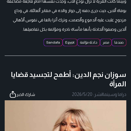
وبينما كانت ٱلقرية لا تزال تودع ٱلأب، وجدت نفسها أمام فاجعة مضاعفة
بوفاة ٱلابن، حيث جرى دفنه إلى جوار والده في مقابر ٱلعائلة، في وداع
مزدوج غلبت عليه ٱلدموع وٱلصمت، وترك أثرا بالغا في نفوس ٱلأهالي
ٱلذين وصفوا ٱلحادثة بأنها مأساة نادرة ومؤلمة بكل تفاصيلها.
صندفا
مصر
حادثة مؤلمة
Egypt
Sandafa
سوزان نجم الدين: أطمح لتجسيد قضايا
المرأة
دراما وسينما
|
نشر:
2026/5/20
شارك الخبر