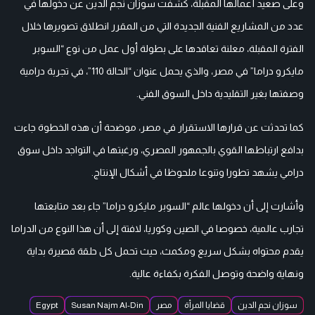
وعلى صعيد أعمالها المقبلة، كشفت سوزان نجم الدين عن دخولها في
عدد من المشاريع الفنية الجديدة التي من المقرر انطلاق تصويرها خلال
الفترة المقبلة، معلنة تعاقدها على بطولة أول عمل من نوع “السوبر
مايكرو دراما” في مصر، والذي يحمل عنوان “الحالة 110”، في تجربة درامية
وصفتها بغير التقليدية داخل السوق الفني.
كما تحدثت عن قرارها الاستقرار في مصر، موضحة أن هذه الخطوة جاءت
بدافع ارتباطها القوي بالجمهور المصري، ورغبتها في التواجد داخل سوق
درامي يشهد تطورا وتنوعا ملحوظا في أشكال الإنتاج.
وأشارت إلى أن دخولها عالم “السوبر مايكرو دراما” جاء بعد متابعتها
تجارب عالمية، خصوصا في الصين وكوريا، لافتة إلى أن هذا النوع من الدراما
يقدم محتواه بشكل سريع ومكمث، حيث تحمل كل حلقة قصيرة بداية
ونهاية واضحة وتوصل الفكرة بكفاءة عالية.
سوزان نجم الدين
قضايا المرأة
مصر
Susan Najm Al-Din
Egypt