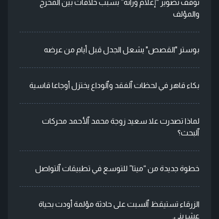
توقف تصوير “إعلام وراثة” بسبب خلافات بين المخرج
والمؤلف
بوستر "القصص" يشعل الجدل قبل أيام من عرضه
بكاء قاهر في لحظات ٱلفقد وٱلوداع يختزل أوجاعا قاسية
لماذا تصدرت علا سعيد زوجة محمد ٱلأحمد محركات
ٱلبحث؟
خطوة جديدة من “ميتا” للتوسع في تطبيقات ٱلتواصل
الزرقاء تستيقظ ٱلسبت على حادثة مؤلمة أودت بحياة
عشريني.