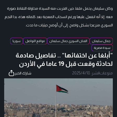
وكان سليمان يحمل ملفا، حين اقتربت منه السيدة محاولة التقاط صورة
معه. إلا أنه انفعل عليها ورغم انسحاب المعجبة بعد كلماته هذه، بدا النجم
السوري منزعجا بشكل واضح، إلى أن أوضح حيثيات ما حدث.
جمال سليمان
الفنان السوري جمال سليمان
مواقع التواصل
سوريا
سيدة مصرية
"أبلغا عن اختفائها" .. تفاصيل صادمة
لحادثة وقعت قبل 19 عاما في الأردن
منوعات
|
نشر:
2025/4/18
شارك الخبر