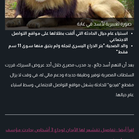
صورة تعبيرية لأسد في غابة
استياء عام حيال الحادثة التي ألقت بظلالها على مواقع التواصل
الاجتماعي
والد الضحية:"بتر الذراع اليسرى لنجله ولم يتبق منها سوى 11 سم
فقط"
بعد أن التهم أسد جائع ، يد مدرب مصري خلال أحد عروض السيرك، قررت
السلطات المصرية توفير وظيفة جديدة ودعم مالي له، في وقت لا يزال
مقطع "فيديو" للحادثة يشغل مواقع التواصل الاجتماعي، وسط استياء
عام حيالها.
اقرأ أيضا : تفاصيل تقشعر لها الأبدان لوداع 3 أشخاص بحادث مؤسف