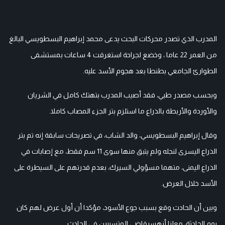
المدرب الذي تصدر محركات البحث يدعى محمد إبراهيم البسطويسي البالغ
من العمر 22 عاما ، وخضع لجراحة استغرقت 4 ساعات بمستشفى
الطوارئ الجامعي بطنطا بعد هجوم الأسد عليه.
وبحسب مصدر طبي، فقد أصيب المدرب بتهتك كامل في الشريان
والأوردة والأربطة بالذراع ما استلزم بتر الجزء المصاب كاملا.
وقال إبراهيم البسطويسي، والد الشاب، في تصريحات سابقة إنه تم بتر
الذراع اليسرى لنجله ولم يتبق منها سوى 11 سم فقط، مع إصابات في
الذراع اليمنى، متهما مسؤولي السيرك، بعدم قدرتهم على السيطرة على
الأسد خلال العرض.
وبين أن الحادث وقع بسبب جوع الأسود، مؤكدا أن أول عرض لهم كان
يوم الحادثة، معلنا أنهسيقاضي المتسببين في الحادث.