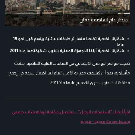
منظر عام للعاصمة عمان
شقيقا الضحية تخلصا منها إثر خلافات عائلية بينهم قبل نحو 19
عاما
شقيقا الضحية أبلغا الاجهزة المعنية بتغيب شقيقتهما منذ 2011
ضجت مواقع التواصل الاجتماعي في الساعات القليلة الماضية، بحادثة
مأساوية، بعد أن كشفت مديرية الأمن العام لغز اختفاء سيدة في إحدى
محافظات الجنوب، جرى التعميم عليها منذ 2011.
اقرأ أيضا : "استعجلت الرحيل" .. تفاصيل مؤلمة لوفاة شاب جامعي
وسط صدمة محبيه - فيديو