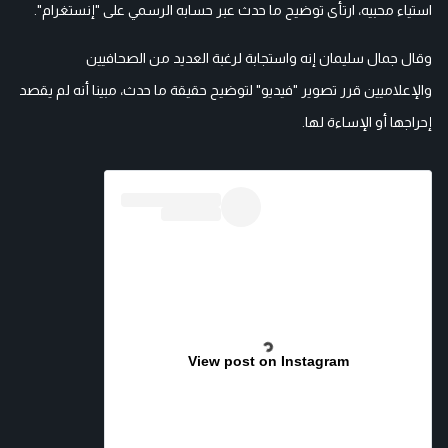
استياء محبيه، ارتأى توضيح ما حدث عبر حسابه الرسمي على "إنستغرام".
وقال جمال سليمان إنه واستجابة لرغبة العديد من الصحافيين
والإعلاميين قرر تصوير "فيديو" لتوضيح حقيقة ما حدث، مبينا أنه لم يقصد
إحراجها أو الإساءة لها.
View post on Instagram