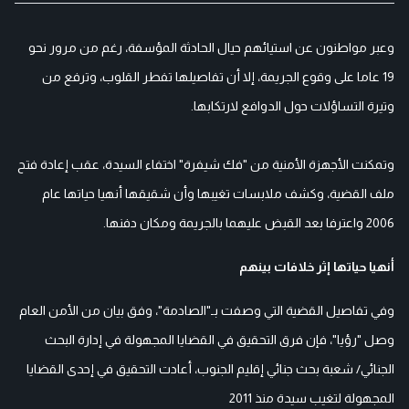
وعبر مواطنون عن استيائهم حيال الحادثة المؤسفة، رغم من مرور نحو
19 عاما على وقوع الجريمة، إلا أن تفاصيلها تفطر القلوب، وترفع من
وتيرة التساؤلات حول الدوافع لارتكابها.
وتمكنت الأجهزة الأمنية من "فك شيفرة" اختفاء السيدة، عقب إعادة فتح
ملف القضية، وكشف ملابسات تغيبها وأن شقيقها أنهيا حياتها عام
2006 واعترفا بعد القبض عليهما بالجريمة ومكان دفنها.
أنهيا حياتها إثر خلافات بينهم
وفي تفاصيل القضية التي وصفت بـ"الصادمة"، وفق بيان من الأمن العام
وصل "رؤيا"، فإن فرق التحقيق في القضايا المجهولة في إدارة البحث
الجنائي/ شعبة بحث جنائي إقليم الجنوب، أعادت التحقيق في إحدى القضايا
المجهولة لتغيب سيدة منذ 2011