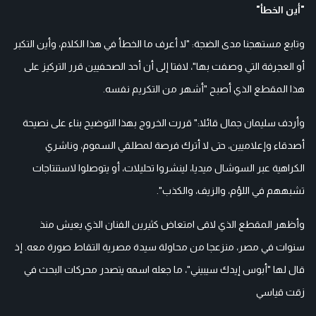
"أين الخطأ"
وتابع مستهجنا مدى الضجة: "لا أعرف ما الخطأ في هذا الكلام، وأين التكبر
أو العجرفة التي وصفت بها"، لافتا إلى أن أحد الصحفيين قرر التركيز على
هذا المقطع الذي أصبح "أشهر من التكريم نفسه.
وأردف سليمان جمال قائلا:" قررت الخروج بهذا التوضيح بناء على نصيحة
أصدقاء وإعلاميين، حتى لا أترك فرصة لمطلقي السموم، وناشري
الكراهية عبر السوشال ميديا، لينشروا تحليلات، أو يتوصلوا لاستنتاجات
تشبههم في اللؤم، والزيف، والكذب".
وأظهر المقطع الذي لاقى امتعاض كثيرين الفنان الذي يعيش منذ
سنوات في مصر، منزعجا من محاولة سيدة مصرية التقاط صورة معه. إذ
قال لها "أبوس إيدك سيبيني"، ما جعله اسمه يتصدر محركات البحث في
زقت قياسي