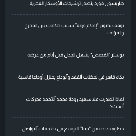
هاريسون فورد يتصدر ترشيحات الأوسكار الفخرية
توقف تصوير “إعلام وراثة” بسبب خلافات بين المخرج
والمؤلف
بوستر "القصص" يشعل الجدل قبل أيام من عرضه
بكاء قاهر في لحظات ٱلفقد وٱلوداع يختزل أوجاعا قاسية
لماذا تصدرت علا سعيد زوجة محمد ٱلأحمد محركات
ٱلبحث؟
خطوة جديدة من “ميتا” للتوسع في تطبيقات ٱلتواصل