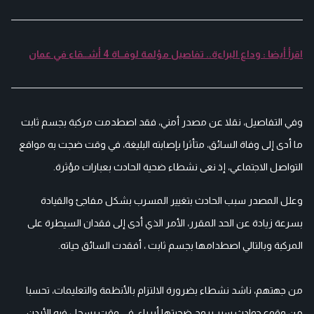
اقرأ أيضا : وداع البراءة.. تفاصيل مؤلمة لوفــاة 4 أشــقاء في عمان
وفي التفاصيل، نقلا عن مصدر أمني، فقد اصطدمت مركبة بجسم ثابت
ما أدى إلى وفاة السائق، متأثرا بإصابته البليغة، في وقت ضجت به مواقع
التواصل الاجتماعي، إذ نعى نشطاء ضحية الحادث بعبارات مؤثرة.
وعلل المصدر سبب الحادث بتغيير المسرب بشكل مفاجئ والقيادة
بسرعة زيادة عن الحد المقرر، الأمر الذي أدى إلى فقدان السيطرة على
المركبة وبالتالي اصطدامها بجسم ثابت ، أفقدت السائق حياته.
من جهتهم، ناشد نشطاء بضرورة الالتزام بالأنظمة والتعليمات، تحسبا
من وقوع حوادث سير يروح ضحيتها أبرياء، في وقت يسجل فيه الأردن