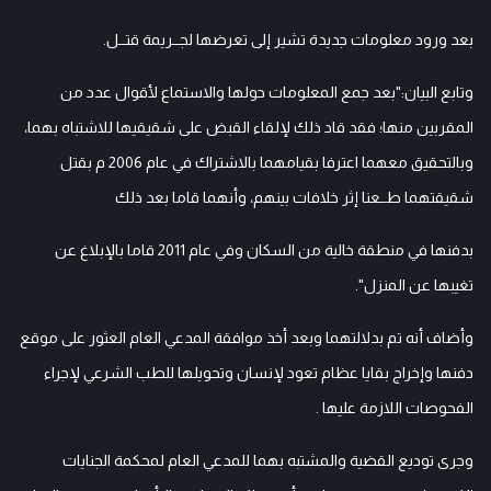
بعد ورود معلومات جديدة تشير إلى تعرضها لجــريمة قتــل.
وتابع البيان:"بعد جمع المعلومات حولها والاستماع لأقوال عدد من
المقربين منها؛ فقد قاد ذلك لإلقاء القبض على شقيقيها للاشتباه بهما،
وبالتحقيق معهما اعترفا بقيامهما بالاشتراك في عام 2006 م بقتل
شقيقتهما طــعنا إثر خلافات بينهم، وأنهما قاما بعد ذلك
بدفنها في منطقة خالية من السكان وفي عام 2011 قاما بالإبلاغ عن
تغيبها عن المنزل".
وأضاف أنه تم بدلالتهما وبعد أخذ موافقة المدعي العام العثور على موقع
دفنها وإخراج بقايا عظام تعود لإنسان وتحويلها للطب الشرعي لإجراء
الفحوصات اللازمة عليها .
وجرى توديع القضية والمشتبه بهما للمدعي العام لمحكمة الجنايات