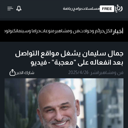
مسلسلات
برامج
رياضة
FREE
أخبار
الكل
جرائم وحوادث
فن ومشاهير
منوعات
دراما وسينما
تكنولوجيا
ش
جمال سليمان يشغل مواقع التواصل
بعد انفعاله على "معجبة" - فيديو
فن ومشاهير
|
نشر:
2025/4/26
شارك الخبر