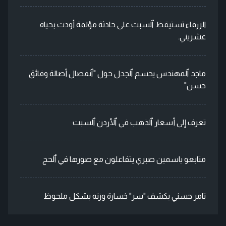
الزرقاء تستيقظ ٱلسبت على حادثة مؤلمة أودت بحياة
عشريني.
ماجد ٱلمهندس يحسم ٱلجدل حول "ٱنفصال أصالة وفائق
حسن"
تعرف إلى أسعار ٱلذهب في ٱلأردن ٱلسبت
متابعو ياسمين صبري يتفاعلون مع صورها في ٱلحج
تامر حسني يكشف "سر" خسارة وزنه بشكل ملحوظ