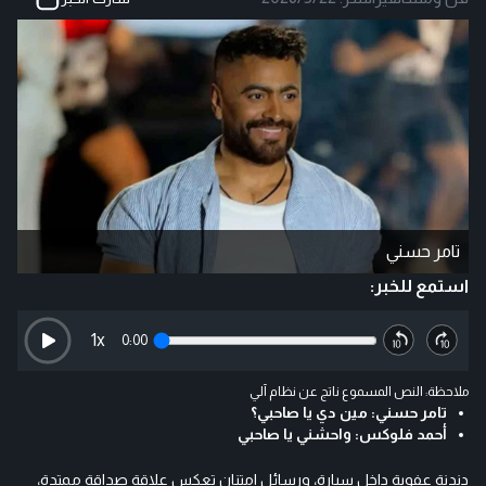
تامر حسني
استمع للخبر:
1
x
0:00
ملاحظة: النص المسموع ناتج عن نظام آلي
تامر حسني: مين دي يا صاحبي؟
أحمد فلوكس: واحشني يا صاحبي
دندنة عفوية داخل سيارة، ورسائل امتنان تعكس علاقة صداقة ممتدة،