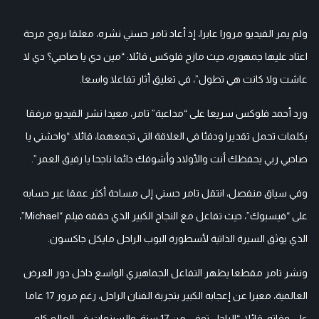
ولم يمر الفيديو مرورا عابرا، إذ أعاد تامر حسني نشره، معلقا بروح مرحة
اعتاد عليها جمهوره، حيث مازح فلوكس قائلا: “مين دي يا صاحبي؟ دي لا
عاشت ولا كانت هي تطول”، في تعليق أثار تفاعلا واسعا.
ورد أحمد فلوكس سريعا على “مداعبة” تامر، معيدا نشر الفيديو مرفقا
بكلمات تحمل تقديرا ودفئا في العلاقة التي تجمعهما، قائلا: “واحشني يا
صاحبي ربي يحفظك أنت والأولاد وأشوفك دائما ناجحا يا رفيق العمر”.
وفي سياق منفصل، انتقل تامر حسني إلى مساحة أكثر عمقا عبر حسابه
على “فيسبوك”، حيث تفاعل مع النجاح الكبير الذي حققه فيلم “Michael”،
الذي يوثق السيرة الذاتية لأسطورة البوب الراحل مايكل جاكسون.
ونشر تامر مقطعا يظهر التفاعل الجماهيري الواسع داخل دور العرض
العالمية، معبرا عن إعجابه الكبير بتجربة الفنان الراحل، رغم مرور 17 عاما
على وفاته، قائلا: “الراجل توفي من 17 سنة، والسينمات في العالم كله