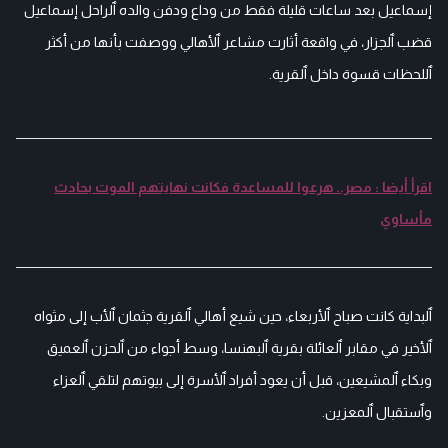
إسماعيل بعد ساعات قليلة فقط من وداع ودفن والده ٱلراحل إسماعيل
قضب ٱلجزار، في واقعة أثارت مشاعر ٱلأهالي ووصفت بأنها من أكثر
ٱللحظات قسوة داخل ٱلقرية.
اقرأ أيضا : مصر.. هرعوا للمساعدة فكانت نهايتهم الموت بحادث
مأساوي
ٱلبداية كانت صباح ٱلأربعاء، حين شيع أهالي ٱلقرية جثمان ٱلأب إلى مثواه
ٱلأخير في مقابر ٱلعائلة بقرية ٱلبهنسا، وسط أجواء من ٱلحزن ٱلعميق
وبكاء ٱلمشيعين، قبل أن يعود أفراد ٱلأسرة إلى بيوتهم لتلقي ٱلعزاء
وٱستقبال ٱلمعزين.