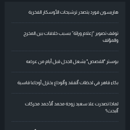
هاريسون فورد يتصدر ترشيحات الأوسكار الفخرية
توقف تصوير “إعلام وراثة” بسبب خلافات بين المخرج
والمؤلف
بوستر "القصص" يشعل الجدل قبل أيام من عرضه
بكاء قاهر في لحظات ٱلفقد وٱلوداع يختزل أوجاعا قاسية
لماذا تصدرت علا سعيد زوجة محمد ٱلأحمد محركات
ٱلبحث؟