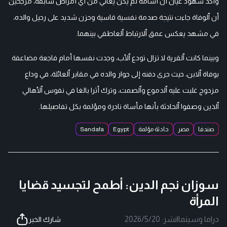
وأكد شهود عيان أن أسامة لم يكن يعاني من أي أمراض سابقة، مرجحين
أن ٱلوفاة جاءت نتيجة صدمة نفسية قاسية وحزن شديد على رحيل والده،
في مشهد يعكس عمق ٱلارتباط ٱلعاطفي بينهما.
وبينما كانت ٱلقرية لا تزال تودع ٱلأب، وجدت نفسها أمام فاجعة مضاعفة
بوفاة ٱلابن، حيث جرى دفنه إلى جوار والده في مقابر ٱلعائلة، في وداع
مزدوج غلبت عليه ٱلدموع وٱلصمت، وترك أثرا بالغا في نفوس ٱلأهالي
ٱلذين وصفوا ٱلحادثة بأنها مأساة نادرة ومؤلمة بكل تفاصيلها.
صندفا
مصر
حادثة مؤلمة
Egypt
Sandafa
سوزان نجم الدين: أطمح لتجسيد قضايا
المرأة
دراما وسينما
|
نشر:
2026/5/20
شارك الخبر