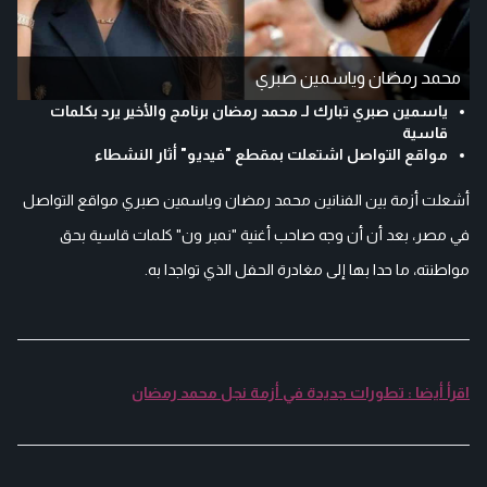
محمد رمضان وياسمين صبري
ياسمين صبري تبارك لـ محمد رمضان برنامج والأخير يرد بكلمات
قاسية
مواقع التواصل اشتعلت بمقطع "فيديو" أثار النشطاء
أشعلت أزمة بين الفنانين محمد رمضان وياسمين صبري مواقع التواصل
في مصر، بعد أن أن وجه صاحب أغنية "نمبر ون" كلمات قاسية بحق
مواطنته، ما حدا بها إلى مغادرة الحفل الذي تواجدا به.
اقرأ أيضا : تطورات جديدة في أزمة نجل محمد رمضان