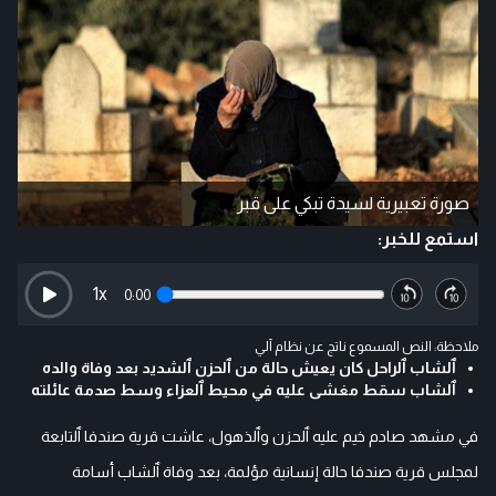
صورة تعبيرية لسيدة تبكي على قبر
استمع للخبر:
1
x
0:00
ملاحظة: النص المسموع ناتج عن نظام آلي
ٱلشاب ٱلراحل كان يعيش حالة من ٱلحزن ٱلشديد بعد وفاة والده
ٱلشاب سقط مغشى عليه في محيط ٱلعزاء وسط صدمة عائلته
في مشهد صادم خيم عليه ٱلحزن وٱلذهول، عاشت قرية صندفا ٱلتابعة
لمجلس قرية صندفا حالة إنسانية مؤلمة، بعد وفاة ٱلشاب أسامة