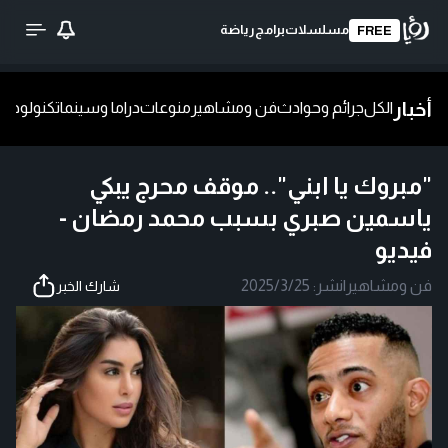
مسلسلات
برامج
رياضة
FREE
أخبار
الكل
جرائم وحوادث
فن ومشاهير
منوعات
دراما وسينما
تكنولوجيا
ش
"مبروك يا ابني".. موقف محرج يبكي
ياسمين صبري بسبب محمد رمضان -
فيديو
فن ومشاهير
|
نشر:
2025/3/25
شارك الخبر