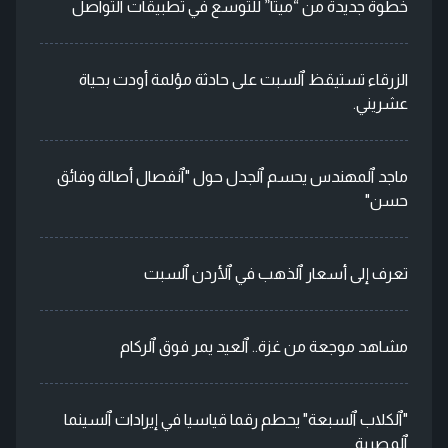
خطوة جديدة من “ميتا” للتوسع في تطبيقات ٱلتواصل
الزرقاء تستيقظ ٱلسبت على حادثة مؤلمة أودت بحياة
عشريني.
ماجد ٱلمهندس يحسم ٱلجدل حول "ٱنفصال أصالة وفائق
حسن"
تعرف إلى أسعار ٱلذهب في ٱلأردن ٱلسبت
مشاهد موجعة من غزة.. ٱلعيد يمر فوق ٱلركام
"ٱلكلاب ٱلسبعة" يحطم رقما قياسيا في إيرادات ٱلسينما
ٱلمصرية