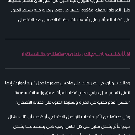
كشفت الفنانة السورية سوزان نجم الدين عن الدور الذي تطمح لتقديمه
خلال المرحلة المقبلة، مؤكدة رغبتها في خوض تجربة فنية تسلط الضوء
على قضايا المرأة، وعلى رأسها ملف حضانة الأطفال بعد الانفصال.
اقرأ أيضا : سوزان نجم الدين تعلن وجهتها الجديدة للاستقرار
وقالت سوزان، في تصريحات على هامش حضورها حفل “ترند أووارد”، إنها
تتمنى تقديم عمل درامي يعالج قضايا المرأة بعمق وإنسانية، مضيفة:
“نفسي أقدم قضية عن المرأة وتسليط الضوء على حضانة الأطفال”.
وفي حديثها عن تأثير منصات التواصل الاجتماعي، أوضحت أن “السوشال
ميديا بتأثر بشكل سلبي على كل الناس، وفيه ناس بتستخدمها بشكل