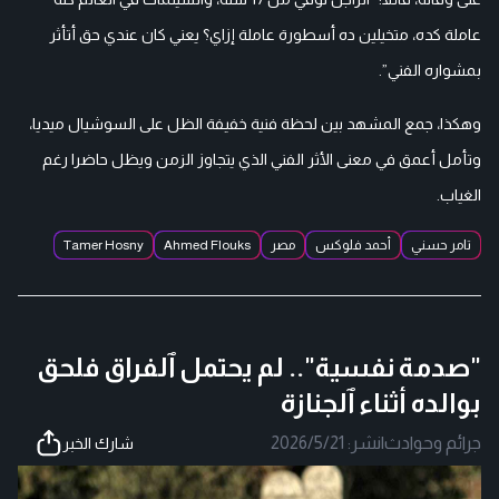
عاملة كده، متخيلين ده أسطورة عاملة إزاي؟ يعني كان عندي حق أتأثر
بمشواره الفني”.
وهكذا، جمع المشهد بين لحظة فنية خفيفة الظل على السوشيال ميديا،
وتأمل أعمق في معنى الأثر الفني الذي يتجاوز الزمن ويظل حاضرا رغم
الغياب.
تامر حسني
أحمد فلوكس
مصر
Ahmed Flouks
Tamer Hosny
"صدمة نفسية".. لم يحتمل ٱلفراق فلحق
بوالده أثناء ٱلجنازة
جرائم وحوادث
|
نشر:
2026/5/21
شارك الخبر