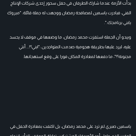
بدأت الأزمة عندما شارك الطرفان في حفل سحور إحدى شركات الإنتاج
الفني، فبادرت ياسمين لمصافحة رمضان ووجهت له جملة قائلة: "مبروك
يابني برنامجك.".
ويبدو أن الجملة استفزت محمد رمضان، ما وضعها في موقف لا يحسد
عليه، ليرد عليها بطريقة هجومية صدمت المتواجدين :"ابني؟!... أنتي
مجنونة؟!"، ما دفعها لمغادرة المكان فورا على وقع استهجانها.
ياسمين صبري لم ترد على محمد رمضان، بل اكتفت بمغادرة الحفل في
الوقت الذي حاول أحد الأصدقاء المشتركين تدارك الموقف، إلا أن انزعاج