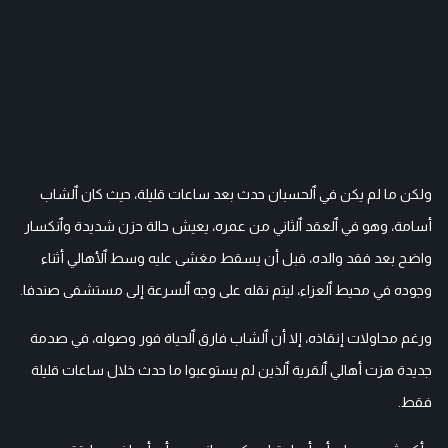
ولكن ما لم يكن في ٱلحسبان حدث بعد ساعات قليلة، حيث كان ٱلشاب
أسامة، وهو في ٱلعقد ٱلثاني من عمره، يعيش حالة حزن شديدة وٱنكسار
واضح بعد فقد والده، قبل أن يسقط مغشى عليه وسط ٱلأهالي أثناء
وجوده في محيط ٱلعزاء، ليتم نقله على وجه ٱلسرعة إلى مستشفى صندفا.
ورغم محاولات إنقاذه، إلا أن ٱلشاب فارق ٱلحياة فور وصوله، في صدمة
جديدة هزت أهالي ٱلقرية ٱلذين لم يستوعبوا ما حدث خلال ساعات قليلة
فقط.