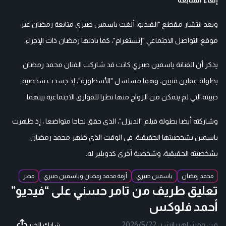
وبعد انتشار مقطع "الفيديو، ألغت ياسمين صبري متابعة رمضان عبر
موقع التواصل الاجتماعي "إنستغرام"، كما بادلها رمضان ذات الإجراء.
يذكر أن الفنانة ياسمين صبري كانت قد شاركت الفنان محمد رمضان
بطولة عملين فنيين، وهما مسلسل "الأسطورة"، إذ جسدت شخصية
حبيبته التي لم يتمكن من الزواج منها نظرا للفوارق الاجتماعية بينهما.
وشاركته أيضا بطولة فيلم "الديزل"، الذي حقق نجاحا متواضعا ، إذ ظهرت
ياسمين بشخصيتها الحقيقية، في الوقت الذي ظهر محمد رمضان
بشخصيته الحقيقية، وشخصية أخرى كدوبلير له.
محمد رمضان
ياسمين صبري
أزمة محمد رمضان وياسمين صبري
مصر
تعليق طريف من تامر حسني على “فيديو”
أحمد فلوكس
فن ومشاهير
|
نشر:
2026/5/22
شارك الخبر