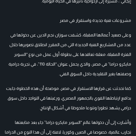
إيجابي”، مشيرة إلى ازدواجية تأثيرها في الحياة اليومية.
مشروعات فنية جديدة واستقرار في مصر
وعلى صعيد أعمالها المقبلة، كشفت سوزان نجم الدين عن دخولها في
عدد من المشاريع الفنية الجديدة التي من المقرر انطلاق تصويرها خلال
الفترة المقبلة، معلنة تعاقدها على بطولة أول عمل من نوع “السوبر
مايكرو دراما” في مصر، والذي يحمل عنوان “الحالة 110”، في تجربة درامية
وصفتها بغير التقليدية داخل السوق الفني.
كما تحدثت عن قرارها الاستقرار في مصر، موضحة أن هذه الخطوة جاءت
بدافع ارتباطها القوي بالجمهور المصري، ورغبتها في التواجد داخل سوق
درامي يشهد تطورا وتنوعا ملحوظا في أشكال الإنتاج.
وأشارت إلى أن دخولها عالم “السوبر مايكرو دراما” جاء بعد متابعتها
تجارب عالمية، خصوصا في الصين وكوريا، لافتة إلى أن هذا النوع من الدراما