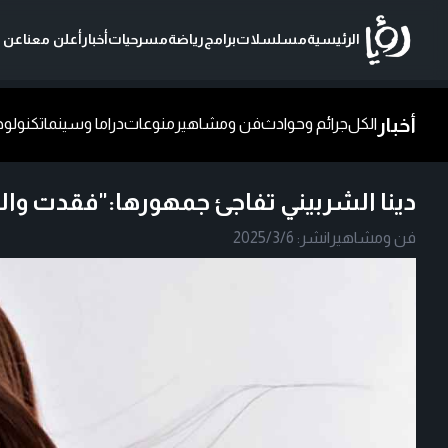
الرئيسية
مسلسلات
برامج
رياضة
مسرحيات
أخبار
أعلن معنا
عن ر
أخبار
الكل
جرائم وحوادث
فن ومشاهير
منوعات
دراما وسينما
تكنولوج
دينا الشربيني تفاجئ جمهورها:"فقدت وال
فن ومشاهير
|
نشر:
2025/3/6