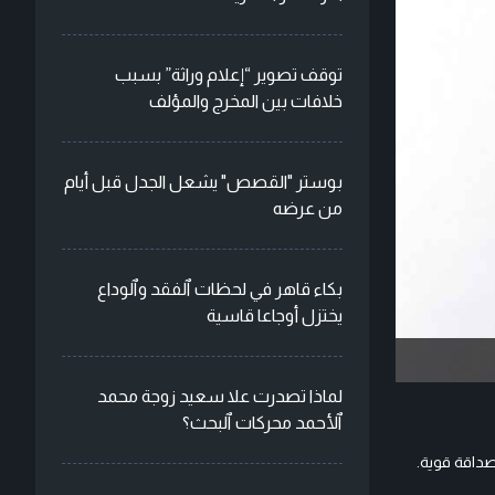
توقف تصوير “إعلام وراثة” بسبب
خلافات بين المخرج والمؤلف
بوستر "القصص" يشعل الجدل قبل أيام
من عرضه
بكاء قاهر في لحظات ٱلفقد وٱلوداع
يختزل أوجاعا قاسية
لماذا تصدرت علا سعيد زوجة محمد
ٱلأحمد محركات ٱلبحث؟