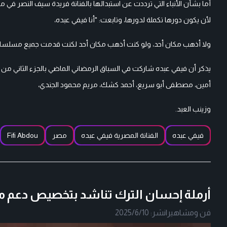
لأن يكون دورها تكملة لدورها، وتابعت: "أنا فيفي عبده،
ولا أذهب مكان أحد، ولو كنت أذهب مكان أحد لكنت قدمت جميع مسلسل
يذكر أن فيفي عبده شاركت في السباق الرمضاني الماضي بالجزء الثاني من
أمين، مصطفى أبو سريع، أحمد كشك، مريم محمود الجندي،
وزينب العبد.
فيفي عبده
الفنانة المصرية فيفي عبده
مصر
Fifi Abdou
أرملة إحسان الترك تناشد بتخصيص دعم م
فن ومشاهير
|
نشر:
2025/6/10