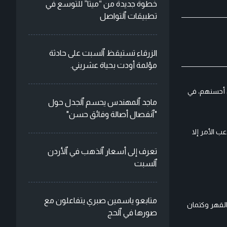
خطوة جديدة من “ميتا” للتوسع في
تطبيقات ٱلتواصل
الزرقاء تستيقظ ٱلسبت على حادثة
مؤلمة أودت بحياة عشريني.
 أحسنهم، في
ماجد ٱلمهندس يحسم ٱلجدل حول
"ٱنفصال أصالة وفائق حسن"
 الأمر إلا
تعرف إلى أسعار ٱلذهب في ٱلأردن
ٱلسبت
متابعو ياسمين صبري يتفاعلون مع
 القهر وكتمان
صورها في ٱلحج