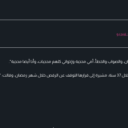
 فيديو
 والصواب والخطأ، أمي محجبة وإخواتي كلهم محجبات، وأنا أيضا محجبة".
وأضافت أنها تعلمت قراءة القرآن الكريم على يد والدتها، وأدت 37 عمرة خلال 37 سنة، مشيرة إلى قرارها التوقف عن الرقص خلال شهر رمضا