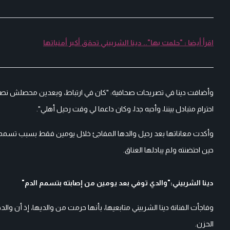
اقرأ أيضا : "حلمت بها".. دينا الشربيني تحقق أكبر أمنياتها
وأضافت دينا في تصريحات صحافية: "كان في ارتباط، وبعدين محصلش نصي
احترام متبادل بيننا، وأحبه جدا، وكان داعما لي وقت رحيل أهلي".
وأكدت معاناتها بعد رحيل والدها المفاجئ خلال يومين فقط بسبب تسمم في
حين احتضنته ولم يبادلها العناق.
دينا الشربيني:"والدي توفي بعد يومين من إصابته بتسمم الدم"
وفاجأت الفنانة دينا الشربيني متابعيها، بأنها حرمت من والديها، إذ أن وا
الحزن.