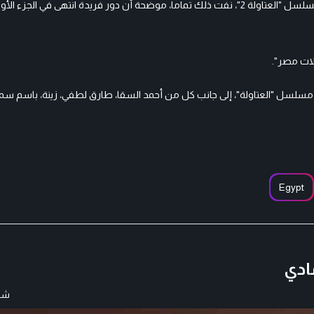
أما بشأن الأنباء التي ترددت عن استبدالها بالفنانة فريدة سيف النصر في مسلسل "العتاولة 2"، نفت ذلك تماما، موضحة أن دور فريدة انت
ات مصر".
 مسلسل "العتاولة"، إلى جانب كل من أحمد السقا، طارق لطفي، زينة، باسم سم
Egypt
ادي
شار