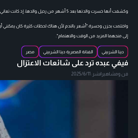
وكشفت أنها خسرت والدتها بعد 5 أشهر من رحيل والدها، إذ كانت تعاني من مرض السرطان ، ما زاد من وطأة معاناتها .
واختتمت بحزن وحسرة:"أشعر بالندم لأن هناك لحظات كثيرة كان يمكنني أن أ
إلى منحهما المزيد من الوقت والاهتمام".
دينا الشربيني
الفنانة المصرية دينا الشربيني
مصر
فيفي عبده ترد على شائعات الاعتزال
فن ومشاهير
|
نشر:
2025/6/11