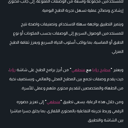
للمستخدمين مجموعة واسعة من الوصفات المتنوعة، إلى جانب محتوى
إرشادي ونصائح عملية تسهل تجربة الطبخ اليومية.
ويتميز التطبيق بواجهة سهلة الاستخدام، وتصنيفات واضحة تتيح
للمستخدمين الوصول السريع إلى الوصفات بحسب المكونات أو نوع
الطبق أو المناسبة، بما يواكب أسلوب الحياة السريع ويعزز ثقافة الطبخ
المنزلي.
ويعتبر
"
مطبخ رؤيا
مع
فنطهي
"
من أبرز برامج الطبخ على شاشة
رؤيا
،
حيث يقدم وصفات تجمع بين المطبخ المحلي والعالمي، ويستضيف نخبة
من الطهاة والمتخصصين لتقديم محتوى ملهم وعملي للأسرة.
ومن خلال هذه الرعاية، يسعى تطبيق
"
فنطهي
"
إلى تعزيز حضوره
الرقمي وربط تجربته التفاعلية بالمحتوى التلفازي، بما يخلق جسرا مباشرا
بين الشاشة والتطبيق.