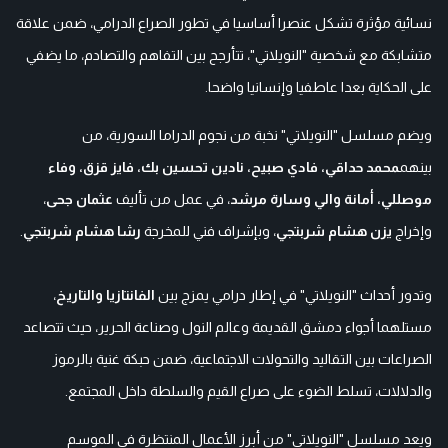
نسائية مؤثرة تشكل عنصرا أساسيا في تطور الصراع الدرامي، ضمن علاقة
متشابكة مع شخصية "النويلاتي"، تتأرجح بين التفاهم والتصادم، ما يضفي
على الحكاية بعدا عاطفيا وإنسانيا واضحا.
ويضم مسلسل "النويلاتي" نخبة من نجوم الدراما السورية، من
بينهم
محمد حداقي، فادي صبيح، نادين تحسين بك، فايز قزق، وفاء
موصللي، أمانة والي وسارة مرشد
، في عمل من تأليف
عثمان جحى
،
وإخراج
يزن هشام شربتجي
، وبإشراف فني للمخرجة
رشا هشام شربتجي
.
وتدور أحداث "النويلاتي" في إطار درامي يمزج بين
الفانتازيا والتاريخ
،
مستلهما أجواء دمشق القديمة وعالم النول وصناعة الحرير، حيث تتصاعد
الصراعات بين التقاليد والتحولات الاجتماعية، ضمن حبكة غنية بالرموز
والدلالات، تسلط الضوء على صراع القيم والسلطة داخل المجتمع.
ويعد مسلسل "النويلاتي" من أبرز الأعمال المنتظرة في الموسم