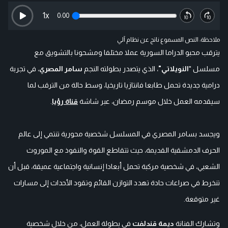
1
x
0:00
ملاحظة: النص المسموع ناتج عن نظام آلي
يترقب محبو الدراما السورية عملا مختلفا ومشحونا بالتشويق مع
مسلسل "
النويلاتي"
، الذي يتصدر بطولته النجم
سامر المصري
، في تجربة
درامية جديدة تحمل طابعا فانتازيا تاريخيا، وسط حالة من الترقب لما
سيقدمه العمل خلال موسم رمضان، عبر شاشة
قناة رؤيا
.
ويجسد بسامر المصري في المسلسل شخصية محورية تنتمي إلى عالم
الحرف الدمشقية القديمة، حيث تتقاطع القوة والنفوذ مع الموروث
الشعبي، في شخصية مركبة تحمل أبعادا إنسانية واجتماعية عميقة، قبل أن
تنخرط في صراعات حادة تهدد التوازن القائم وتقود الأحداث إلى مسارات
غير متوقعة.
وتشارك الفنانة
ديمة قندلفت
في بطولة العمل، من خلال شخصية