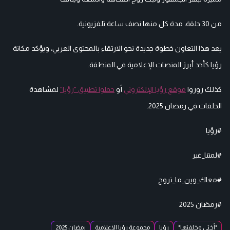
من 30 حلقة، مدة كل منها نصف ساعة تلفزيونية.
يعد هذا التعاون خطوة جديدة نحو الارتقاء بالمحتوى العربي، ويؤكد مكانة
رؤيا كأحد أبرز المنصات الإعلامية في المنطقة.
كذلك زوروا
موقع رؤيا الإلكتروني
أو
حملوا تطبيق "رؤيا"
لمشاهدة
الحلقات في رمضان 2025.
#رؤيا
#لمتنا_غير
#معاك_وين_ما_تروح
#رمضان 2025
"أختي وخلفتها"
رؤيا
مجموعة رؤيا الاعلامية
رمضان 2025