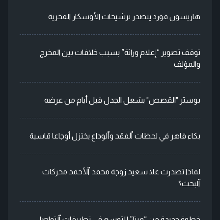
هاريسون فورد يتصدر ترشيحات الأوسكار الفخرية
توقف تصوير “إعلام وراثة” بسبب خلافات بين المخرج
والمؤلف
بوستر "القصص" يشعل الجدل قبل أيام من عرضه
بكاء قاهر في لحظات ٱلفقد وٱلوداع يختزل أوجاعا قاسية
لماذا تصدرت علا سعيد زوجة محمد ٱلأحمد محركات
ٱلبحث؟
خطوة جديدة من “ميتا” للتوسع في تطبيقات ٱلتواصل