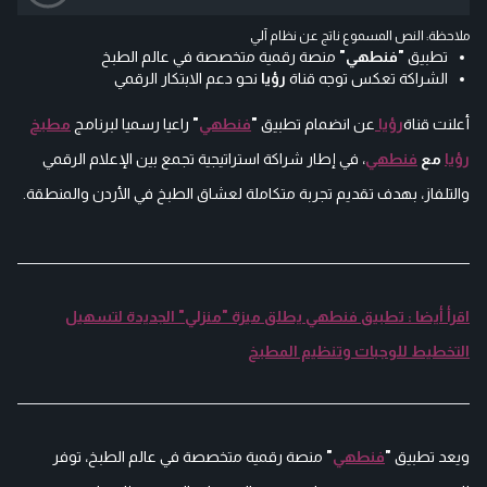
ملاحظة: النص المسموع ناتج عن نظام آلي
تطبيق
"فنطهي"
منصة رقمية متخصصة في عالم الطبخ
الشراكة تعكس توجه قناة
رؤيا
نحو دعم الابتكار الرقمي
أعلنت قناة
رؤيا
عن انضمام تطبيق
"
فنطهي
"
راعيا رسميا لبرنامج
مطبخ
رؤيا
مع
فنطهي
، في إطار شراكة استراتيجية تجمع بين الإعلام الرقمي
والتلفاز، بهدف تقديم تجربة متكاملة لعشاق الطبخ في الأردن والمنطقة.
اقرأ أيضا : تطبيق فنطهي يطلق ميزة "منزلي" الجديدة لتسهيل
التخطيط للوجبات وتنظيم المطبخ
ويعد تطبيق
"
فنطهي
"
منصة رقمية متخصصة في عالم الطبخ، توفر