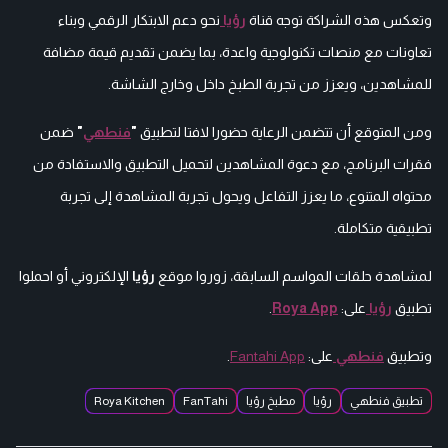
وتعكس هذه الشراكة توجه قناة
رؤيا
نحو دعم الابتكار الرقمي وبناء
تعاونات مع منصات تكنولوجية واعدة، بما يضمن تقديم قيمة مضافة
للمشاهدين، ويعزز من تجربة الطبخ داخل وخارج الشاشة.
ومن المتوقع أن تتضمن الرعاية حضورا لافتا لتطبيق
"
فنطهي
"
ضمن
فقرات البرنامج، مع دعوة المشاهدين لتحميل التطبيق والاستفادة من
محتواه المتنوع، ما يعزز التفاعل ويحول تجربة المشاهدة إلى تجربة
تطبيقية متكاملة.
لمشاهدة حلقات المواسم السابقة، زوروا موقع
رؤيا
الإلكتروني أو احملوا
تطبيق
رؤيا
على:
Roya App
.
وتطبيق
فنطهي
على:
Fantahi App
.
تطبيق فنطهي
رؤيا
مطبخ رؤيا
FanTahi
Roya Kitchen