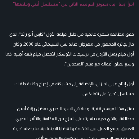
اقرأ أيضا : بدء تصوير الموسم الثاني من "مسلسل أختي وخلفتها"
حقق مطالقة شهرة عالمية من خلال فيلمه الأول "كابتن أبو رائد"، الذي
فاز بجائزة الجمهور في مهرجان صاندانس السينمائي عام 2008، وكان
أول فيلم يمثل الأردن في ترشيحات الأوسكار لأفضل فيلم بلغة أجنبية. كما
وسع نطاق أعماله مع فيلم "المتحدين"،
أول إنتاج عربي لديزني، بالإضافة إلى مشاركته في إخراج وكتابة حلقات
مسلسل "جن" على نتفليكس.
يمثل هذا الموسم قفزة نوعية في السرد البصري بفضل رؤية أمين
مطالقة، والذي يعرف بقدرته على المزج بين الفكاهة والتأثير البصري
العميق. يجمع العمل بين الفكاهة والقضايا الاجتماعية، ما يجعله تجربة
مميزة تبهر الجمهور وتبث روح الفكاهة والمتعة ويتألف