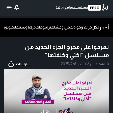
مسلسلات
برامج
رياضة
FREE
أخبار
الكل
جرائم وحوادث
فن ومشاهير
منوعات
دراما وسينما
تكنولوجيا
ش
تعرفوا على مخرج الجزء الجديد من
مسلسل "أختي وخلفتها"
شاهد على رؤيا
|
نشر:
2025/2/6
شارك الخبر