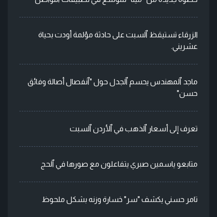
الزرقاء تستيقظ ٱلسبت على حادثة مؤلمة أودت بحياة
عشريني.
ماجد ٱلمهندس يحسم ٱلجدل حول "ٱنفصال أصالة وفائق
حسن"
تعرف إلى أسعار ٱلذهب في ٱلأردن ٱلسبت
متابعو ياسمين صبري يتفاعلون مع صورها في ٱلحج
تامر حسني يكشف "سر" خسارة وزنه بشكل ملحوظ