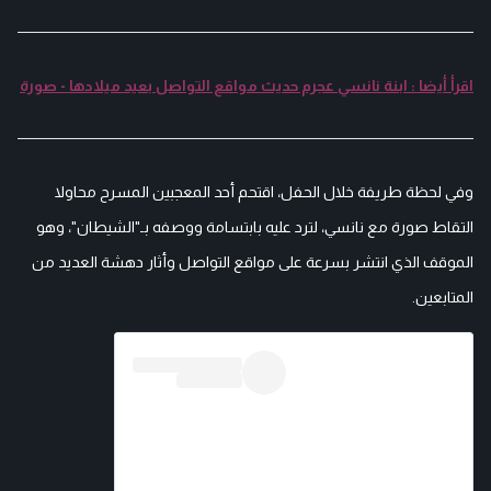
اقرأ أيضا : ابنة نانسي عجرم حديث مواقع التواصل بعيد ميلادها - صورة
وفي لحظة طريفة خلال الحفل، اقتحم أحد المعجبين المسرح محاولا
التقاط صورة مع نانسي، لترد عليه بابتسامة ووصفه بـ"الشيطان"، وهو
الموقف الذي انتشر بسرعة على مواقع التواصل وأثار دهشة العديد من
المتابعين.