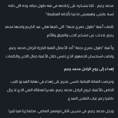
محمد رحيم .. كلنا بنشكره على إخلاصه في فنه طول حياته، وده اللي خلاه
لسه عايش، وهيعيش ما بينا بألحانه العظيمة".
كلمات أغنية "طول عمري نجمة"، التي كتبها هاني عبد الكريم ولحنها محمد
رحيم، تحدثت عن مشاعر الحب والفراق والألم.
وأغنية "طول عمري نجمة" أحد الأعمال الفنية البارزة للراحل محمد رحيم،
ولاقت استحسان الجمهور الذي لمس خلال الأغنية جمال اللحن والكلمات.
إهداء إلى روح الراحل محمد رحيم
وحرصت الفنانة اللبنانية نانسي عجرم على إهداء في نهاية الفيديو كليب
الخاص بالأغنية، لروح الراحل محمد رحيم، تقديرا لعطائه الفني الذي لا يزال
حاضرا رغم غياب الملحن المبدع.
ورحل محمد رحيم، في تشرين الثاني/نوفمبر الماضي، مخلفا إرثا فنيا كبيرا