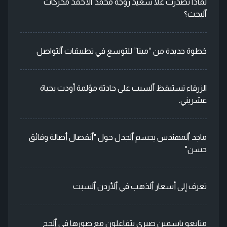
لماذا تصدرت علا سعيد زوجة محمد ٱلأحمد محركات
ٱلبحث؟
خطوة جديدة من “ميتا” للتوسع في تطبيقات ٱلتواصل
الزرقاء تستيقظ ٱلسبت على حادثة مؤلمة أودت بحياة
عشريني.
ماجد ٱلمهندس يحسم ٱلجدل حول "ٱنفصال أصالة وفائق
حسن"
تعرف إلى أسعار ٱلذهب في ٱلأردن ٱلسبت
متابعو ياسمين صبري يتفاعلون مع صورها في ٱلحج