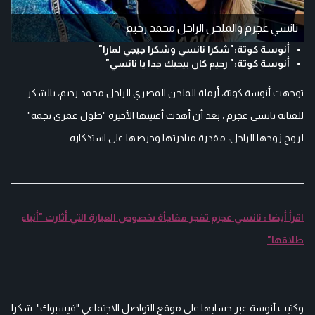
نانسي عجرم والملحن الراحل محمد رحيم
أنوسة كوتة:"شكرا نانسي وشكرا جيجي لمارا"
أنوسة كوتة:" رحيم كان بيحبك جدا يا نانسي"
توجهت أنوسة كوتة، أرملة الملحن المصري الراحل محمد رحيم، بالشكر
للفنانة نانسي عجرم ، بعد أن أهدت أغنيتها الأخيرة "طول عمري نجمة"
لروح زوجها الراحل، مقدرة مبادرتها وحرصها على استذكاره.
اقرأ أيضا : نانسي عجرم تفجر مفاجأة بخصوص العبارة التي أثارت "أنباء
طلاقها"
وكتبت أنوسة عبر حسابها على موقع التواصل الاجتماعي "فيسبوك": شكرا