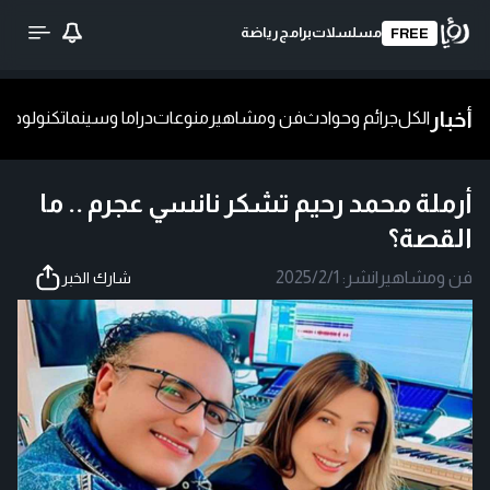
مسلسلات
برامج
رياضة
FREE
أخبار
الكل
جرائم وحوادث
فن ومشاهير
منوعات
دراما وسينما
تكنولوجيا
ش
أرملة محمد رحيم تشكر نانسي عجرم .. ما
القصة؟
فن ومشاهير
|
نشر:
2025/2/1
شارك الخبر