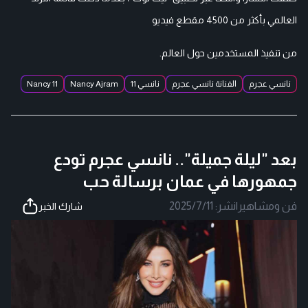
العالمي بأكثر من 4500 مقطع فيديو
من تنفيذ المستخدمين حول العالم.
نانسي عجرم
الفنانة نانسي عجرم
نانسي 11
Nancy Ajram
Nancy 11
بعد "ليلة جميلة".. نانسي عجرم تودع
جمهورها في عمان برسالة حب
فن ومشاهير
|
نشر:
2025/7/11
شارك الخبر