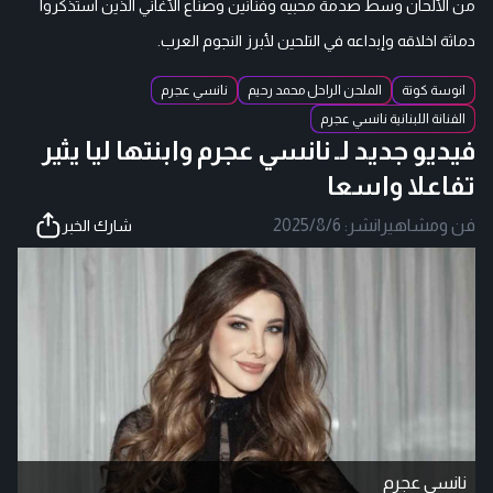
من الألحان وسط صدمة محبيه وفنانين وصناع الأغاني الذين استذكروا
دماثة اخلاقه وإبداعه في التلحين لأبرز النجوم العرب.
انوسة كوتة
الملحن الراحل محمد رحيم
نانسي عجرم
الفنانة اللبنانية نانسي عجرم
فيديو جديد لـ نانسي عجرم وابنتها ليا يثير
تفاعلا واسعا
فن ومشاهير
|
نشر:
2025/8/6
شارك الخبر
نانسي عجرم