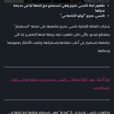
ظهور ابنة نانسي عجرم وهي تستمتع مع ابنتها ليا في حديقة
منزلها
نانسي عجرم:"لولو الخاصة بي"
شاركت الفنانة اللبنانية نانسي عجرم متابعيها على منصة "انستغرام"
بمقطع فيديو عائلي دافئ ظهرت فيه برفقة ابنتها الصغرى ليا، التي
ترافقها باستمرار في أغلب حفلاتها وسفراتها، وتلفت الأنظار بعفويتها
وجمالها.
اقرأ أيضا : بعد "ليلة جميلة".. نانسي عجرم تودع جمهورها في عمان
برسالة حب
وظهرت نانسي عجرم في الـ"فيديو" وهي تستمتع بوقتها مع ابنتها في