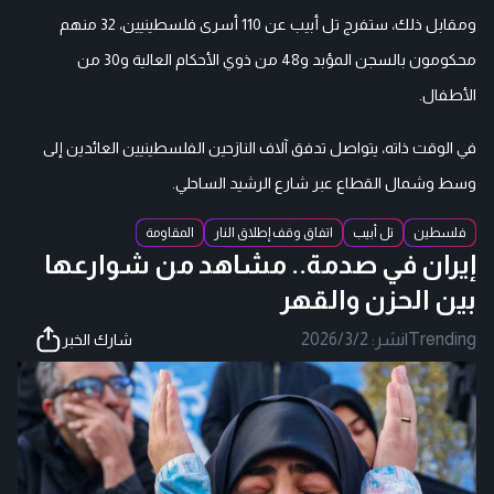
ومقابل ذلك، ستفرج تل أبيب عن 110 أسرى فلسطينيين، 32 منهم
محكومون بالسجن المؤبد و48 من ذوي الأحكام العالية و30 من
الأطفال.
في الوقت ذاته، يتواصل تدفق آلاف النازحين الفلسطينيين العائدين إلى
وسط وشمال القطاع عبر شارع الرشيد الساحلي.
فلسطين
تل أبيب
اتفاق وقف إطلاق النار
المقاومة
إيران في صدمة.. مشاهد من شوارعها
بين الحزن والقهر
Trending
|
نشر:
2026/3/2
شارك الخبر