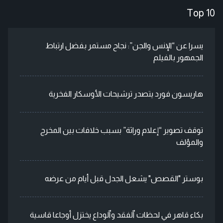
Top 10
يسرا عن “الإنس والجن”: نجاح مستمر بفضل ارتباط
الجمهور بالفيلم
هاريسون فورد يتصدر ترشيحات الأوسكار الفخرية
توقف تصوير “إعلام وراثة” بسبب خلافات بين المخرج
والمؤلف
بوستر "القصص" يشعل الجدل قبل أيام من عرضه
بكاء قاهر في لحظات ٱلفقد وٱلوداع يختزل أوجاعا قاسية