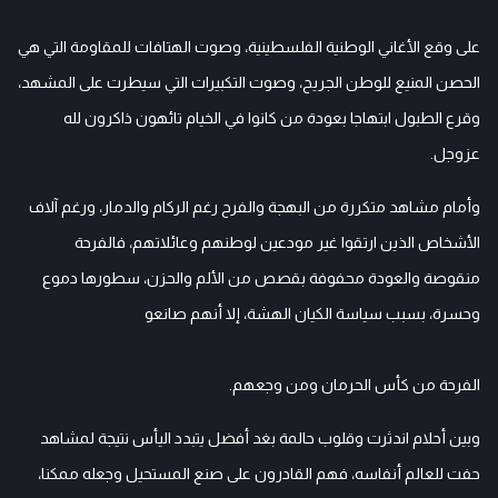
على وقع الأغاني الوطنية الفلسطينية، وصوت الهتافات للمقاومة التي هي
الحصن المنيع للوطن الجريح، وصوت التكبيرات التي سيطرت على المشهد،
وقرع الطبول ابتهاجا بعودة من كانوا في الخيام تائهون ذاكرون لله
عزوجل.
وأمام مشاهد متكررة من البهجة والفرح رغم الركام والدمار، ورغم آلاف
الأشخاص الذين ارتقوا غير مودعين لوطنهم وعائلاتهم، فالفرحة
منقوصة والعودة محفوفة بقصص من الألم والحزن، سطورها دموع
وحسرة، بسبب سياسة الكيان الهشة، إلا أنهم صانعو
الفرحة من كأس الحرمان ومن وجعهم.
وبين أحلام اندثرت وقلوب حالمة بغد أفضل يتبدد اليأس نتيجة لمشاهد
حفت للعالم أنفاسه، فهم القادرون على صنع المستحيل وجعله ممكنا،