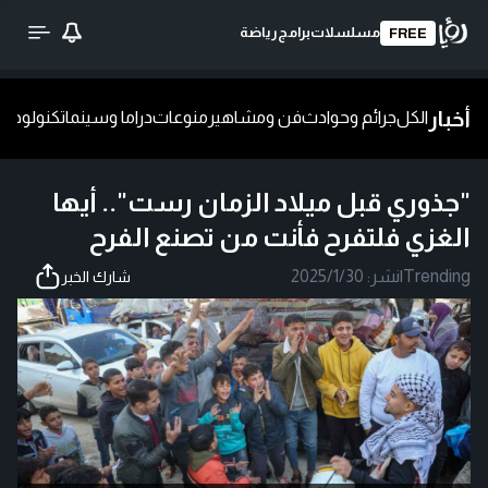
مسلسلات
برامج
رياضة
FREE
أخبار
الكل
جرائم وحوادث
فن ومشاهير
منوعات
دراما وسينما
تكنولوجيا
ش
"جذوري قبل ميلاد الزمان رست".. أيها
الغزي فلتفرح فأنت من تصنع الفرح
Trending
|
نشر:
2025/1/30
شارك الخبر