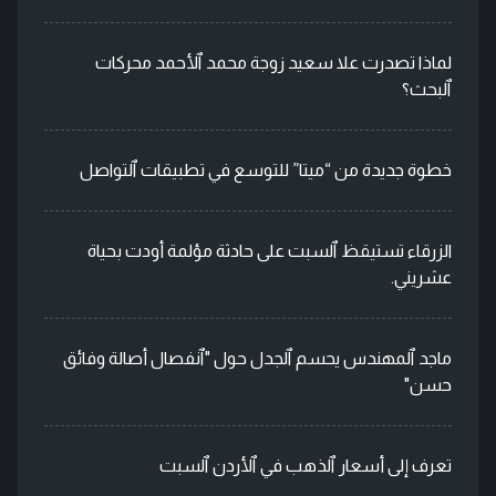
لماذا تصدرت علا سعيد زوجة محمد ٱلأحمد محركات
ٱلبحث؟
خطوة جديدة من “ميتا” للتوسع في تطبيقات ٱلتواصل
الزرقاء تستيقظ ٱلسبت على حادثة مؤلمة أودت بحياة
عشريني.
ماجد ٱلمهندس يحسم ٱلجدل حول "ٱنفصال أصالة وفائق
حسن"
تعرف إلى أسعار ٱلذهب في ٱلأردن ٱلسبت