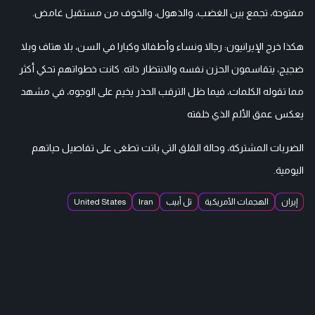
مفتوحة، تجمع بين الغضب، والذهول، والخوف من مستقبل غامض.
هكذا خرج الإيرانيون: رجالا ونساء وأطفالا وكبارا في السن، بلا هتاف وبلا
ضجيج، يتقاسمون الحزن نفسه والانتظار ذاته. كانت خطواتهم تحكي أكثر
مما تقوله الكلمات، فيما ظل الترقب الحذر يخيم على الوجوه، في مشهد
يعكس عمق الألم الذي خلفته
الضربات المشتركة، وحالة القلق التي باتت تطغى على تفاصيل حياتهم
اليومية.
إيران
الهجمات الأمريكية
تل أبيب
Iran
United States