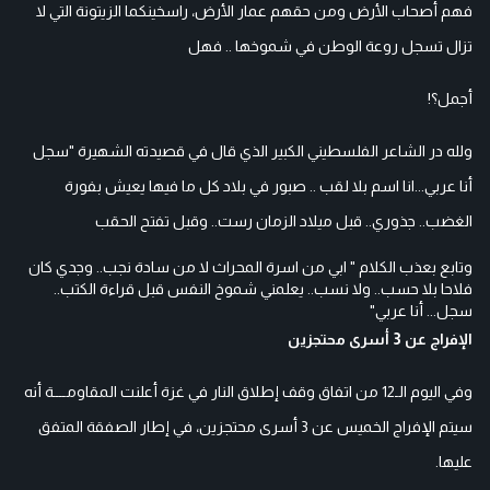
فهم أصحاب الأرض ومن حقهم عمار الأرض، راسخينكما الزيتونة التي لا
تزال تسجل روعة الوطن في شموخها .. فهل
أجمل؟!
ولله در الشاعر الفلسطيني الكبير الذي قال في قصيدته الشهيرة "سجل
أنا عربي...انا اسم بلا لقب .. صبور في بلاد كل ما فيها يعيش بفورة
الغضب.. جذوري.. قبل ميلاد الزمان رست.. وقبل تفتح الحقب
وتابع بعذب الكلام " ابي من اسرة المحراث لا من سادة نجب.. وجدي كان
فلاحا بلا حسب.. ولا نسب.. يعلمني شموخ النفس قبل قراءة الكتب..
سجل... أنا عربي"
الإفراج عن 3 أسرى محتجزين
وفي اليوم الـ12 من اتفاق وقف إطلاق النار في غزة أعلنت المقاومــــة أنه
سيتم الإفراج الخميس عن 3 أسرى محتجزين، في إطار الصفقة المتفق
عليها.