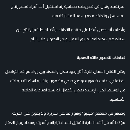
المرتقب، وقال في تصريحات صحافية إنه استقبل أحد أفراد قسم إنتاج
المسلسل وتعاقد معه رسميا للمشاركة فيه.
وأضاف أنه حصل أيضا على مقدم التعاقد، وأكد له طاقم الإنتاج عن
سعادتهم لانضمامه لفريق العمل وبدء التصوير خلال أيام.
تعاطف لتدهور حالته الصحية
وكان الفنان إحسان الترك أثار ردود فعل واسعة، بين رواد مواقع التواصل
الاجتماعي، عقب ظهوره بوضع صحي متدهور، ونشره استغاثة بزملائه
في الوسط الفني، لإسناد بعض الأعمال له لسد احتياجاته المادية
الأساسية.
وظهر في مقطع "فيديو" وهو راقد على سريره ولا يقوى على الحركة،
مؤكدا أنه في أشد الحاجة للتمثيل لسد احتياجاته وأسرته وسداد إيجار العقار