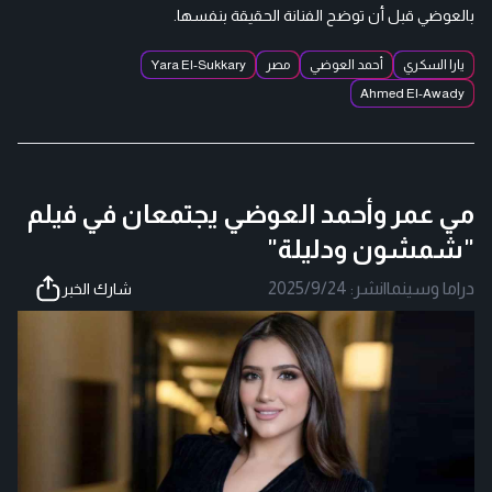
بالعوضي قبل أن توضح الفنانة الحقيقة بنفسها.
يارا السكري
أحمد العوضي
مصر
Yara El-Sukkary
Ahmed El-Awady
مي عمر وأحمد العوضي يجتمعان في فيلم
"شمشون ودليلة"
دراما وسينما
|
نشر:
2025/9/24
شارك الخبر