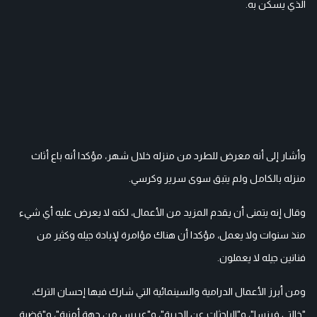
الذي يسكن به.
وأشار إلى أنه معرض للطرد من منزله خلال شهر، مؤكدا أنه باع أثاث
منزله بالكامل ولم يتبق سوى سرير وكرسي.
وقال إنه يتمنى أن يقدم المزيد من الأعمال، لكنه لا يعرض عليه أي شيء
منذ سنوات ولا يعمل، مؤكدا أن هناك مؤامرة لإبادة جيله وكثير من
فنانين جيله لا يعملون.
ومن أبرز الأعمال الدرامية والسينمائية التي شارك فيها إحسان الترك،
"خالتي فرنسا"، و"الباحثات عن الحرية"، و"عريس من جهة أمنية"، و"قضية