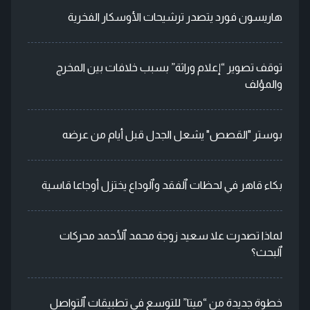
هاريسون فورد يتصدر ترشيحات الأوسكار الفخرية
توقف تصوير “إعلام وراثة” بسبب خلافات بين المخرج
والمؤلف
بوستر "القصص" يشعل الجدل قبل أيام من عرضه
بكاء قاهر في لحظات ٱلفقد وٱلوداع يختزل أوجاعا قاسية
لماذا تصدرت علا سعيد زوجة محمد ٱلأحمد محركات
ٱلبحث؟
خطوة جديدة من “ميتا” للتوسع في تطبيقات ٱلتواصل