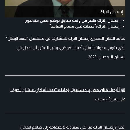
إحسان الترك
إحسان الترك ظهر في وقت سابق بوضع صحي متدهور
إحسان الترك:"حصلت على مقدم التعاقد"
تعاقد الفنان المصري إحسان الترك للمشاركة في مسلسل "فهد البطل"
الذي يقوم ببطولته الفنان أحمد العوضي، ومن المقرر أن يدخل في
السباق الرمضاني 2025.
اقرأ أيضا : فنان مصري مستغيثا بزملائه:"بعت أملاكي علشان أصرف
على بيتي" - فيديو
الفنان إحسان الترك عبر عن سعادته لانضمامه إلى طاقم العمل