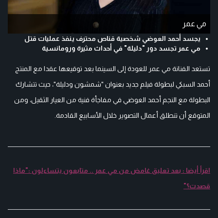
مي عمر
يجسد أحمد العوضي شخصية قناص محترف ينفذ عمليات قتل
مي عمر تجسد دور "دليلة" في أحداث مثيرة ورومانسية
تستعد الفنانة مي عمر للعودة إلى السينما بعد توقيعها عقدا مع المنتج
أحمد السبكي لبطولة فيلم جديد بعنوان "شمشون ودليلة"، حيث تتشارك
البطولة مع النجم أحمد العوضي في مفاجأة فنية من العيار الثقيل، ومن
المتوقع أن تنطلق أعمال التصوير خلال الأسابيع القادمة.
اقرأ أيضا : بعد تعليق غامض من مي عمر .. متابعون يتساءلون :"ماذا
قصدت؟"