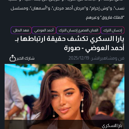
نسب"، و"وش إجرام"، و"مرجان أحمد مرجان"، و"أسمهان"، ومسلسل
"الملك فاروق" وغيرهم.
إحسان الترك
الفنان المصري إحسان الترك
أحمد العوضي
فهد البطل
يارا السكري تكشف حقيقة ارتباطها بـ
أحمد العوضي - صورة
فن ومشاهير
|
نشر:
2025/12/19
شارك الخبر
يارا السكري