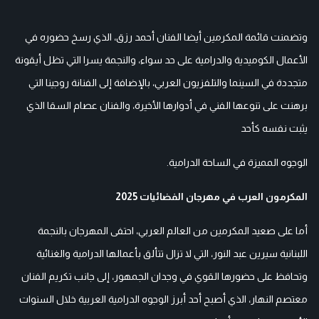
وتضمنت قائمة المكرمين أيضا الفنان أحمد رزق، الذي رسخ حضوره في
الأعمال الكوميدية والدرامية على حد سواء، والنجمة يسرا التي تظل أيقونة
متجددة في السينما والتلفزيون العربي، بالإضافة إلى الفنانة روجينا التي
برهنت على تنوعها الفني في أدوارها الأخيرة، والفنان عصام السقا الذي
يثبت نفسه كأحد
الوجوه المميزة في الساحة الدرامية.
المكرمون العرب في مهرجان الفضائيات 2025
أما على صعيد المكرمين من العالم العربي، احتفى المهرجان بالنجمة
اللبنانية سيرين عبد النور، التي لا تزال تتألق بأعمالها الدرامية والغنائية
وتحافظ على حضورها القوي في وجدان الجمهور، إلى جانب تكريم الفنان
معتصم النهار، الذي أصبح أحد أبرز الوجوه الدرامية العربية خلال السنوات