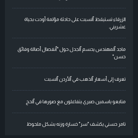
الزرقاء تستيقظ ٱلسبت على حادثة مؤلمة أودت بحياة
عشريني.
ماجد ٱلمهندس يحسم ٱلجدل حول "ٱنفصال أصالة وفائق
حسن"
تعرف إلى أسعار ٱلذهب في ٱلأردن ٱلسبت
متابعو ياسمين صبري يتفاعلون مع صورها في ٱلحج
تامر حسني يكشف "سر" خسارة وزنه بشكل ملحوظ