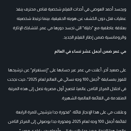
ويجسد أحمد العوضي في أحداث الفيلم شخصية قناص محترف ينفذ
عمليات قتل دون الكشف عن هويته الحقيقية، بينما ترتبط شخصيته
بعلاقة عاطفية مع "دليلة" التي تجسد دورها مي عمر، لتتشابك الإثارة
والرومانسية ضمن إطار الفيلم الجديد.
مي عمر ضمن أجمل عشر نساء في العالم
على صعيد آخر، أعلنت مي عمر عبر حسابها على "إنستغرام" عن ترشيحها
للفوز بمسابقة "أجمل 100 وجه نسائي في العالم لعام 2025"، حيث نجحت
في احتلال المركز الثامن عالميا، لتصبح أول مصرية تصل إلى هذه المرتبة
المتقدمة في القائمة العالمية الشهيرة.
وعلقت مي على هذا الإنجاز قائلة: "فخورة جدا بترشيحي للمرة الرابعة
لقائمة أجمل 100 وجه لعام 2025، وفخورة جدا بوصولي إلى المركز الثامن
عالميا. هذا الإنجاز مميز جدا بالنسبة إلي، وأحمله بحب لبلدي مصر."