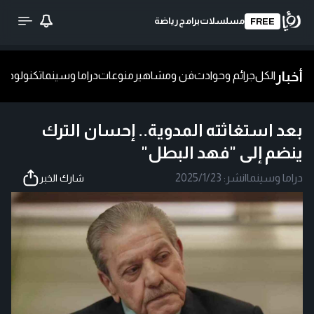
مسلسلات
برامج
رياضة
FREE
أخبار
الكل
جرائم وحوادث
فن ومشاهير
منوعات
دراما وسينما
تكنولوجيا
ش
بعد استغاثته المدوية.. إحسان الترك
ينضم إلى "فهد البطل"
دراما وسينما
|
نشر:
2025/1/23
شارك الخبر