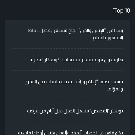
Top 10
يسرا عن “الإنس والجن”: نجاح مستمر بفضل ارتباط
الجمهور بالفيلم
هاريسون فورد يتصدر ترشيحات الأوسكار الفخرية
توقف تصوير “إعلام وراثة” بسبب خلافات بين المخرج
والمؤلف
بوستر "القصص" يشعل الجدل قبل أيام من عرضه
بكاء قاهر في لحظات ٱلفقد وٱلوداع يختزل أوجاعا قاسية