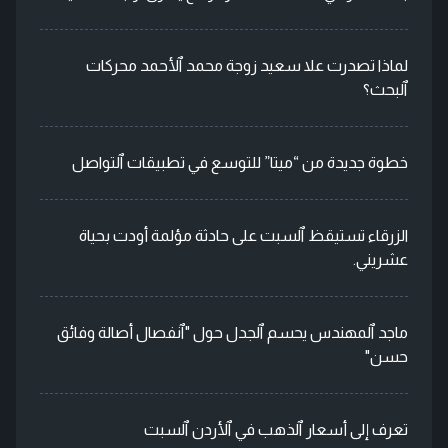
لماذا تصدرت علا سعيد زوجة محمد ٱلأحمد محركات
ٱلبحث؟
خطوة جديدة من “ميتا” للتوسع في تطبيقات ٱلتواصل
الزرقاء تستيقظ ٱلسبت على حادثة مؤلمة أودت بحياة
عشريني.
ماجد ٱلمهندس يحسم ٱلجدل حول "ٱنفصال أصالة وفائق
حسن"
تعرف إلى أسعار ٱلذهب في ٱلأردن ٱلسبت