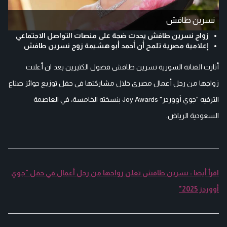
نسرين طافش
زواج نسرين طافش يحدث ضجة على منصات التواصل الاجتماعي
إعلامية مصرية تلمح أن أحمد أبو هشيمة زوج نسرين طافش
أثارت الفنانة السورية نسرين طافش فضول الكثيرين بعد ان أعلنت
زواجها من رجل أعمال مصري خلال مشاركتها في حفل توزيع جوائز صناع
الترفيه "جوي أووردز" Joy Awards بنسخته الخامسة، في العاصمة
السعودية الرياض.
اقرأ أيضا : نسرين طافش تعلن زواجها من رجل أعمال في حفل "جوي
أووردز 2025"