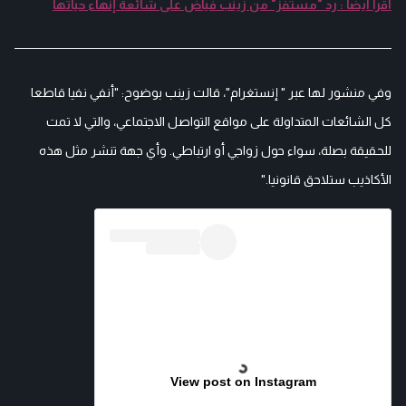
اقرأ أيضا : رد "مستفز" من زينب فياض على شائعة إنهاء حياتها
وفي منشور لها عبر " إنستغرام"، قالت زينب بوضوح: "أنفي نفيا قاطعا
كل الشائعات المتداولة على مواقع التواصل الاجتماعي، والتي لا تمت
للحقيقة بصلة، سواء حول زواجي أو ارتباطي. وأي جهة تنشر مثل هذه
الأكاذيب ستلاحق قانونيا."
View post on Instagram