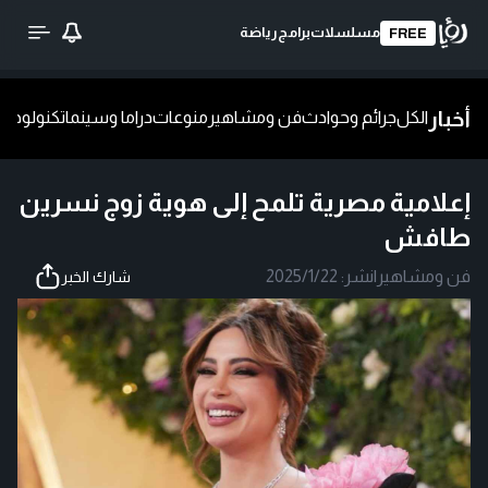
مسلسلات
برامج
رياضة
FREE
أخبار
الكل
جرائم وحوادث
فن ومشاهير
منوعات
دراما وسينما
تكنولوجيا
ش
إعلامية مصرية تلمح إلى هوية زوج نسرين
طافش
فن ومشاهير
|
نشر:
2025/1/22
شارك الخبر