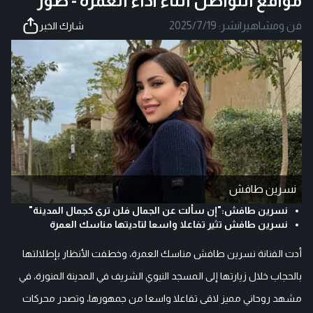
مواقع التواصل آثناء أداء العمرة - صور
فن ومشاهير
|
نشر:
2025/7/19
شارك الخبر
نسرين طافش
نسرين طافش:"إن سألت عن الجمال فلن ترى كجمال المدينة"
نسرين طافش تثير تفاعلا واسعا لتاديتها مناسك العمرة
أدت الفنانة نسرين طافش مناسك العمرة، وخطفت الأنظار بإطلالتها
بالحجاب خلال زيارتها إلى المسجد النبوي الشريف في المدينة المنورة، في
مشهد روحاني مميز لاقى تفاعلا واسعا من جمهورها، وتصدر محركات