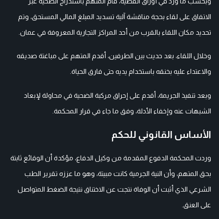
وبحسب ما ورد في أوراق القضية، قام المتهم باستدراج الضحية عبر
الاتفاق على لقاء بحجة مناقشة آلية تسديد المبلغ المالي المستحق، وتم
تحديد مكان اللقاء بالقرب من أحد المراكز التجارية المعروفة في عمان.
وخلال اللقاء، بعد حديث بين الطرفين، أقدم المتهم على مباغتة صديقه
والاعتداء عليه بخنقه باستخدام يديه حتى فارق الحياة.
وبعد تنفيذ الجريمة، أقدم على إحراق مركبة الضحية في محاولة لإبعاد
الشبهات عنه وإخفاء الأدلة، وفق ما جاء في قرار المحكمة.
الأساس القانوني للحكم
وردت المحكمة الدفوع المقدمة من وكيل الدفاع، مؤكدة أن الوقائع ثابتة
بحق المتهم، وأن النية الجرمية كانت مبيتة، وهو ما عززه تقرير الطب
الشرعي الذي أثبت أن الوفاة نتجت عن الاختناق نتيجة الضغط المتواصل
على العنق.