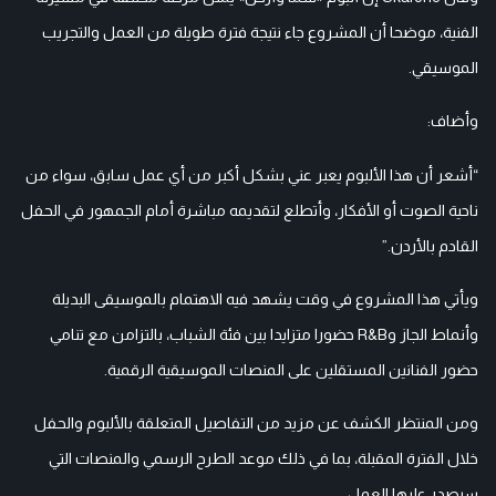
الفنية، موضحا أن المشروع جاء نتيجة فترة طويلة من العمل والتجريب
الموسيقي.
وأضاف:
“أشعر أن هذا الألبوم يعبر عني بشكل أكبر من أي عمل سابق، سواء من
ناحية الصوت أو الأفكار، وأتطلع لتقديمه مباشرة أمام الجمهور في الحفل
القادم بالأردن.”
ويأتي هذا المشروع في وقت يشهد فيه الاهتمام بالموسيقى البديلة
وأنماط الجاز وR&B حضورا متزايدا بين فئة الشباب، بالتزامن مع تنامي
حضور الفنانين المستقلين على المنصات الموسيقية الرقمية.
ومن المنتظر الكشف عن مزيد من التفاصيل المتعلقة بالألبوم والحفل
خلال الفترة المقبلة، بما في ذلك موعد الطرح الرسمي والمنصات التي
سيصدر عليها العمل.