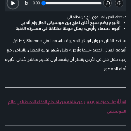
1
x
0:00
ملاحظة: النص المسموع ناتج عن نظام آلي
الألبوم يضم سبع أغان تمزج بين موسيقى الجاز وإم أند بي
ألبوم «سماء وأرض» يمثل مرحلة مختلفة في مسيرته الفنية
يستعد الفنان مروان ابوبكر المعروف باسمه الفني Skarone لإطلاق
ألبومه الغنائي الجديد «سما وأرض» خلال شهر يونيو المقبل، بالتزامن مع
إحياء حفل فني في الأردن ينتظر أن يشهد أول تقديم مباشر لأغاني الألبوم
أمام الجمهور.
اقرأ أيضا : حمزة نمرة يعبر عن قلقه من اقتحام الذكاء الاصطناعي عالم
الموسيقى