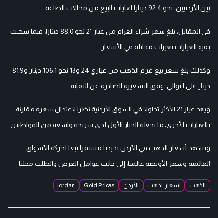
بين الأردنيين، نحو 92.4 دينارا لغايات البيع من محالات الصاغة.
في المقابل، بلغ سعر شراء الغرام من عيار 21 نحو 88.0 دينارا، فيما سجلت
بقية العيارات تغيرات مماثلة في الأسعار.
وكذلك بلغ سعر بيع غرام الذهب من عياري 24 و18 نحو 106.1 دينار و81.9
دينار على التوالي، وفق التسعيرة الصادرة عن النقابة.
ويعد عيار 21 الأكثر تداولا في السوق الأردنية نظرا لاعتدال سعره مقارنة
بالعيارات الأخرى، ما يجعله الخيار الأول لدى شريحة واسعة من المواطنين.
وتشهد أسعار الذهب في الأردن تذبذبا مستمرا تبعا لحركة الأسواق
العالمية وسعر الأونصة عالميا، إلى جانب عوامل العرض والطلب محليا.
الذهب
أسعار الذهب
الأردن
Gold Prices
jordan