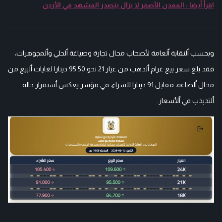
اقرأ أيضا : المعدن الأصفر لا يزال يتصدر المشهد في الأردن
وبحسب ٱلنقابة ٱلعامة لأصحاب محال تجارة وصياغة ٱلحلي وٱلمجوهرات،
فقد بلغ سعر بيع غرام ٱلذهب من عيار 21 نحو 95.50 دينارا لغايات ٱلبيع من
محال ٱلصاغة، مقابل 91 دينارا للشراء، في مؤشر يعكس ٱستمرار حالة
ٱلتذبذب في ٱلأسعار.