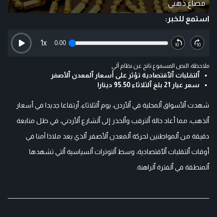
مصاغ ذهبي
استمع للخبر:
1
x
0:00
ملاحظة: النص المسموع ناتج عن نظام آلي
ٱلتقلبات ٱلٱقتصادية تؤثر على أسعار ٱلمعدن ٱلأصفر
سعر عيار 21 بلغ ٱلثلاثاء 95.50 دينارا
شهدت ٱلأسواق ٱلمحلية في ٱلأردن، يوم ٱلثلاثاء، ٱرتفاعا جديدا في أسعار
ٱلذهب، مما أعاد حالة ٱلترقب وٱلحذر إلى ٱلشارع ٱلأردني، في ظل متابعة
دقيقة من ٱلمواطنين لحركة ٱلمعدن ٱلأصفر ٱلذي يعد ملاذا آمنا في
أوقات ٱلتقلبات ٱلٱقتصادية، وسط ٱلتوترات ٱلسياسية ٱلتي تشهدها
ٱلمنطقة في ٱلفترة ٱلراهنة.