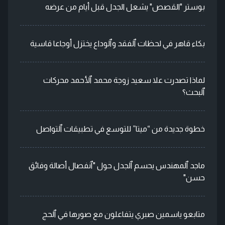
بوستر "القصص" يشعل الجدل قبل أيام من عرضه
بكاء قاهر في لحظات ٱلفقد وٱلوداع يختزل أوجاعا قاسية
لماذا تصدرت علا سعيد زوجة محمد ٱلأحمد محركات
ٱلبحث؟
خطوة جديدة من “ميتا” للتوسع في تطبيقات ٱلتواصل
ماجد ٱلمهندس يحسم ٱلجدل حول "ٱنفصال أصالة وفائق
حسن"
متابعو ياسمين صبري يتفاعلون مع صورها في ٱلحج