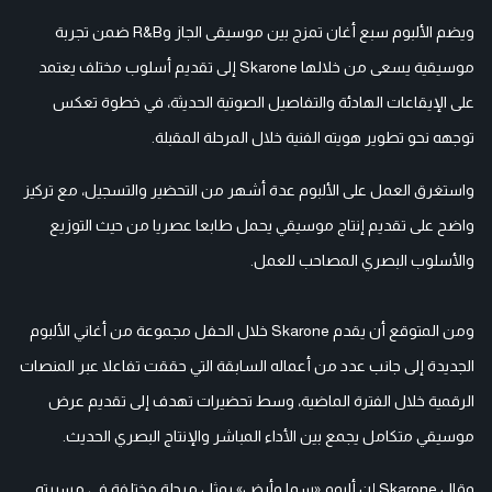
ويضم الألبوم سبع أغان تمزج بين موسيقى الجاز وR&B ضمن تجربة
موسيقية يسعى من خلالها Skarone إلى تقديم أسلوب مختلف يعتمد
على الإيقاعات الهادئة والتفاصيل الصوتية الحديثة، في خطوة تعكس
توجهه نحو تطوير هويته الفنية خلال المرحلة المقبلة.
واستغرق العمل على الألبوم عدة أشهر من التحضير والتسجيل، مع تركيز
واضح على تقديم إنتاج موسيقي يحمل طابعا عصريا من حيث التوزيع
والأسلوب البصري المصاحب للعمل.
ومن المتوقع أن يقدم Skarone خلال الحفل مجموعة من أغاني الألبوم
الجديدة إلى جانب عدد من أعماله السابقة التي حققت تفاعلا عبر المنصات
الرقمية خلال الفترة الماضية، وسط تحضيرات تهدف إلى تقديم عرض
موسيقي متكامل يجمع بين الأداء المباشر والإنتاج البصري الحديث.
وقال Skarone إن ألبوم «سما وأرض» يمثل مرحلة مختلفة في مسيرته