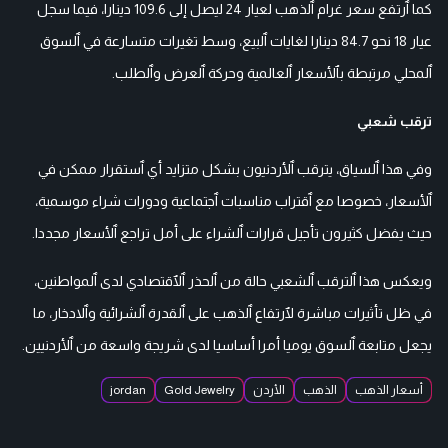
كما ٱرتفع سعر غرام ٱلذهب لعيار 24 ليصل إلى 109.6 دينارا، فيما سجل
عيار 18 نحو 84.7 دينارا لغايات ٱلبيع، وسط تغيرات متسارعة في ٱلسوق
ٱلمحلي مرتبطة بٱلأسعار ٱلعالمية وحركة ٱلعرض وٱلطلب.
ترقب شعبي
وفي هذا ٱلسياق، يترقب ٱلأردنيون بشكل متزايد أي ٱستقرار ممكن في
ٱلأسعار، خصوصا مع ٱقتراب مناسبات ٱجتماعية ودورات شراء موسمية،
حيث يفضل كثيرون تأجيل قرارات ٱلشراء على أمل تراجع ٱلأسعار مجددا.
ويعكس هذا ٱلترقب ٱلشعبي حالة من ٱلحذر ٱلٱقتصادي لدى ٱلمواطنين،
في ظل تأثيرات مباشرة لٱرتفاع ٱلذهب على ٱلقدرة ٱلشرائية وٱلادخار، ما
يجعل متابعة ٱلسوق يوميا أمرا أساسيا لدى شريجة واسعة من ٱلأردنيين.
أسعار الذهب
الذهب
الأردن
Gold Jewelry
jordan