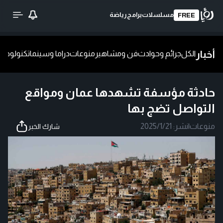
مسلسلات
برامج
رياضة
FREE
أخبار
الكل
جرائم وحوادث
فن ومشاهير
منوعات
دراما وسينما
تكنولوجيا
ش
حادثة مؤسفة تشهدها عمان ومواقع
التواصل تضج بها
منوعات
|
نشر:
2025/1/21
شارك الخبر