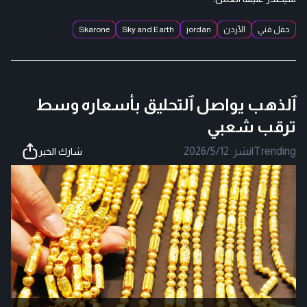
حفل فني
الأردن
jordan
Sky and Earth
Skarone
ٱلذهب يواصل ٱلتحليق بأسعاره وسط
ترقب شعبي
Trending
|
نشر:
2026/5/12
شارك الخبر