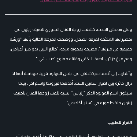
وعلى هامش الحدث، كشفت زوجة الفنان السوري ناصيف زيتون عن
تحضيراتها المكثفة لغرفة الطفل، ووصفت المرحلة الحالية بأنها "ورشة
حقيقية في منزلها"، مضيفة بعفوية مرحة: "طلع البيبي بدو كتير أغراض،
وعم فرغ خزائن ناصيف ليكفي وقلتله ممنوع تجيب شي!".
وأشارت إلى أنهما سيكشفان عن جنس المولود قريبا، موضحة أنها لا
تزال حائرة بين اختيار اسمين للبنت، أحدهما فيرونكا واسم آخر ، بينما
سيكون اسم المولود الذكر "إلياس"، نسبة للقب زوجها الفنان ناصيف
زيتون منذ ظهوره في "ستار أكاديمي".
القرار للطبيب
ورغم رغبتها في الولادة بأستراليا بالقرب من عائلتها، أكدت دانييلا أن