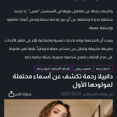
وكشفت رحمة عن تفاصيل دورها في المسلسل "نفس" ، إذ تجسد
شخصية جديدة ومختلفة عن أي دور قدمته سابقا وتحمل أبعادا عاطفية
وإنسانية عميقة.
وبينت أن الشخصية تواجه تحديات نفسية واجتماعية تؤثر في تطور الأحداث،
بطريقة مشوقة وتتنقل بين مشاعر معقدة،ويطرأ عليها تغير ملحوظ
على مدار الحلقات لتصبح شخصية محورية، بحبكة درامية ذكية.
دانييلا رحمة
ناصيف زيتون
الفنانة اللبنانية دانييلا رحمة
دانييلا رحمة تكشف عن أسماء محتملة
لمولودها الأول
فن ومشاهير
|
نشر:
2025/10/29
شارك الخبر