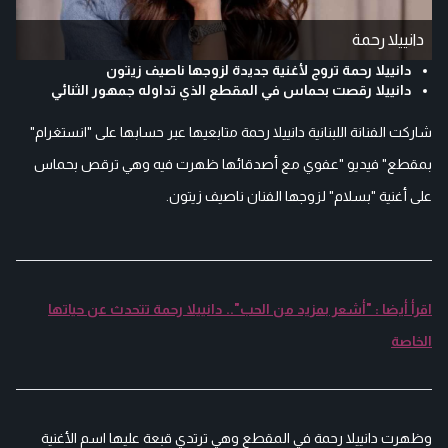
دانييلا رحمة
دانييلا رحمة تروج لأغنية جديدة لزوجها ناصيف زيتون
دانييلا رقصت بحماس في المقطع الذي تداوله جمهور الثنائي
شاركت الفنانة اللبنانية دانييلا رحمة متابعيها عبر حسابها على "انستغرام"
بمقطع" فيديو "عفوي مع أصدقائها ظهرت فيه وهي ترقص بحماس
على أغنية "بسلام" لزوجها الفنان ناصيف زيتون.
اقرأ أيضا : "أشعر بمزيد من الحب".. دانييلا رحمة تتحدث عن حياتها
الخاصة
وظهرت دانييلا رحمة في المقطع وهي ترتدي قبعة عليها اسم الأغنية