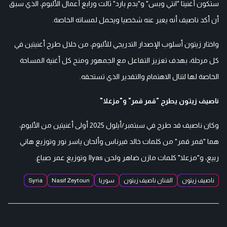
ستكون أغنيتا "انتي وبس" و"بدم بارد" ثالث ورابع أعمال الألبوم، الذي سبق
أن أكد ناصيف أنه يعبر عنه شخصيا ويحمل لمساته الخاصة.
واختار زيتون أسلوب الإصدار التدريجي للألبوم، من خلال طرح أغنيتين في
كل مرحلة، بهدف تعزيز التفاعل مع الجمهور ومنح كل أغنية المساحة
الخاصة لها لتنال الاهتمام والتقدير الذي تستحقه.
ناصيف زيتون يطرح "قمر قمر" و"مزعلا"
وكان ناصيف قد طرح في سبتمبر/أيلول 2025 أولى أغنيتين من الألبوم،
هما "قمر قمر" من كلمات خالد فيرناس وألحان ياسر نور وتوزيع هاني
ربيع، و"مزعلا" كلمات مازن ضاهر ولحن Ilyas وتوزيع عمر صباغ.
ناصيف زيتون
الفنان ناصيف زيتون
سوريا
Nasif Zeytoun
Syria