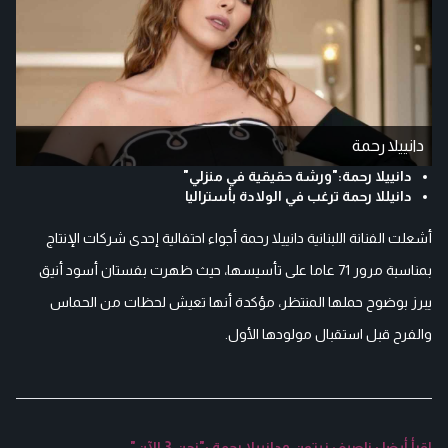
دانييلا رحمة
دانييلا رحمة:"ورشة حقيقية في منزلي"
دانيللا رحمة ترغب في الولادة بأستراليا
أشعلت الفنانة اللبنانية دانييلا رحمة أجواء احتفالية إحدى شركات الإنتاج
بمناسبة مرور 71 عاما على تأسيسها، حيث ظهرت بفستان أسود أنيق
يبرز بوضوح حملها المنتظر، مؤكدة أنها تعيش لحظات من الحماس
والفرح قبل استقبال مولودها الأول.
اقرأ أيضا : ناصيف زيتون ودانييلا رحمة :"نحن 3 الآن"