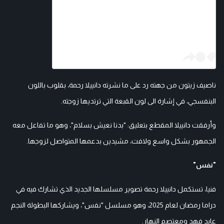
ناصيف زيتون من جهته رد على ما نشرته دانييلا رحمة، بقلوب باللون
البنفسجي، في إشارة الى لون القبعة التي ترتديها زوجته.
وأرفقت دانييلا المقطع بتعليق: "بدنا نعيش بسلام"، وهو ما تفاعل معه
الجمهور بشكل واسع ولافت، مشيدين بدعمها المتواصل لزوجها.
"نفس"
فنيا، تستكمل دانييلا رحمة تصوير مسلسلها الجديد الذي تشارك فيه في
دراما رمضان لعام 2025، وهو مسلسل "نفس"، ويشاركها البطولة النجم
عابد فهد ومعتصم النهار.