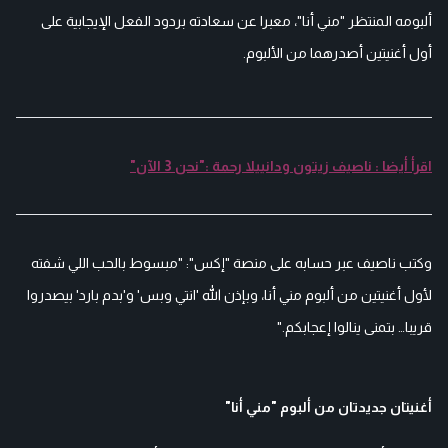
ألبومه المنتظر "مني أنا"، معبرا عن سعادته بردود الفعل الإيجابية على
أول أغنيتين أصدرهما من الألبوم.
اقرأ أيضا : ناصيف زيتون ودانييلا رحمة :"نحن 3 الآن"
وكتب ناصيف عبر حسابه على منصة "إكس": "مبسوط بالحب اللي شفته
لأول أغنيتين من ألبوم مني أنا، وبإذن الله 'انتي وبس' و'بدم بارد' بيصدروا
قريبا… بتمنى ينالوا إعجابكم."
أغنيتان جديدتان من ألبوم "مني أنا"