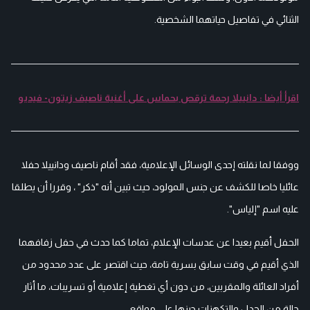
الثنائي في تفاصيل حياتهما الشخصية.
اقرأ أيضا : دانييلا رحمة ترقص بحماس على أغنية ناصيف زيتون- فيديو
ووفقا لما نقلته إحدى الوسائل الإعلامية، فقد أقام ناصيف ودانييلا حفلا
عائليا خاصا للكشف عن جنس المولود، حيث تبين أنه "ذكر" ، وقررا أن يطلقا
عليه اسم "إلياس".
الحفل أقيم بعيدا عن عدسات الإعلام، تماما كما حدث في حفل زفافهما
الذي أقيم في وقت سابق بسرية تامة، حيث اقتصر على عدد محدود من
أفراد العائلة والمقربين، من دون أي تغطية إعلامية أو تسريبات، ما أثار
حالة من الجدل والتكهنات حينها على مواقع