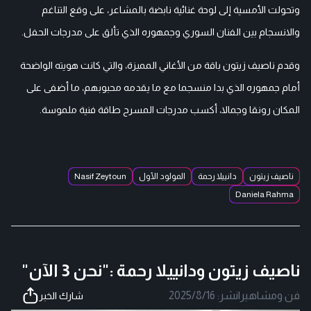
وتحولت الأمسية إلى لوحة غنائية نابضة بالمشاعر، على وقع التناغم
والانسجام بين الفنان السوري وجمهوره الذي تألق على مدرجات الحفل.
وقدم ناصيف زيتون باقة من الأغاني المميزة، والتي كانت هويته الواضحة
أمام جمهوره الذي بدا منسجما مع ما يقدمه محبوبهم، ما أضفى على
المكان رونقا وجمالا، أكسب مدرجات المسرح طاقة فنية ملموسة.
ناصيف زيتون
دانييلا رحمة
المولود الأول
Nasif Zeytoun
Daniela Rahma
ناصيف زيتون ودانييلا رحمة :"نحن 3 الآن"
فن ومشاهير
|
نشر:
2025/8/16
شارك الخبر