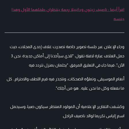
اقرأ أيضا : ناصيف زيتون ودانييلا رحمة ينتظران طفلهما الأول وهذا
جنسه
وجاء الإعلان عبر جلسة تصوير خاصة تصدرت غلاف إحدى المجلات، حيث
حمل الغلاف عبارة لافتة تقول: "للذي سيأخذنا إلى أماكن جديدة: نحن 3
الآن"، فيما جاء في التعليق المرفق: "يحلمان بمنزل تتردد فيه
أنغام الموسيقى، وتملؤه الضحكات، وتتجذر فيه قيم اللطف والاحترام.. كل
ما نفعله وكل ما نحن عليه.. هو من أجلك".
وكشفت التقارير الإعلامية أن المولود المنتظر سيكون صبيا، وسيحمل
اسم إلياس تكريما لوالد ناصيف الراحل.