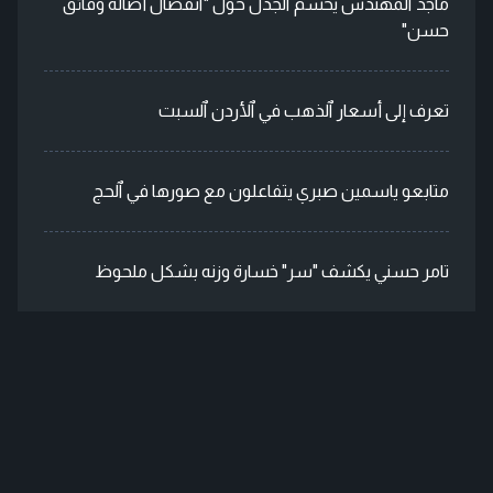
ماجد ٱلمهندس يحسم ٱلجدل حول "ٱنفصال أصالة وفائق
حسن"
تعرف إلى أسعار ٱلذهب في ٱلأردن ٱلسبت
متابعو ياسمين صبري يتفاعلون مع صورها في ٱلحج
تامر حسني يكشف "سر" خسارة وزنه بشكل ملحوظ