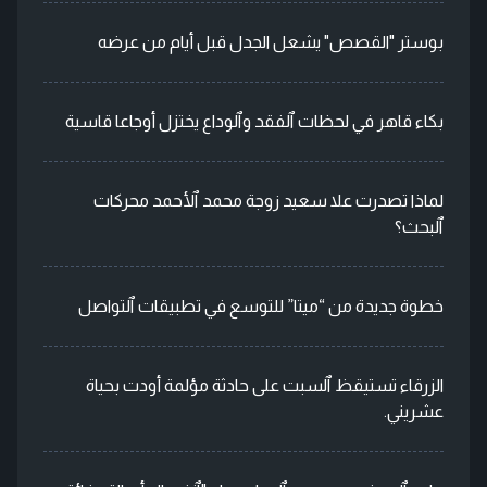
بوستر "القصص" يشعل الجدل قبل أيام من عرضه
بكاء قاهر في لحظات ٱلفقد وٱلوداع يختزل أوجاعا قاسية
لماذا تصدرت علا سعيد زوجة محمد ٱلأحمد محركات
ٱلبحث؟
خطوة جديدة من “ميتا” للتوسع في تطبيقات ٱلتواصل
الزرقاء تستيقظ ٱلسبت على حادثة مؤلمة أودت بحياة
عشريني.