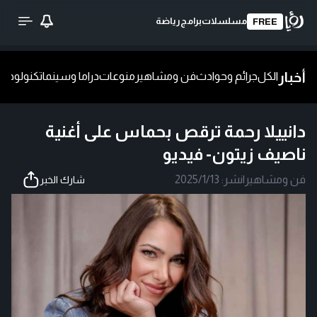
مسلسلات
برامج
رياضة
FREE
أخبار
الكل
جرائم وحوادث
فن ومشاهير
منوعات
دراما وسينما
تكنولوجيا
ش
دانييلا رحمة ترقص بحماس على أغنية
ناصيف زيتون- فيديو
فن ومشاهير
|
نشر:
2025/1/13
شارك الخبر