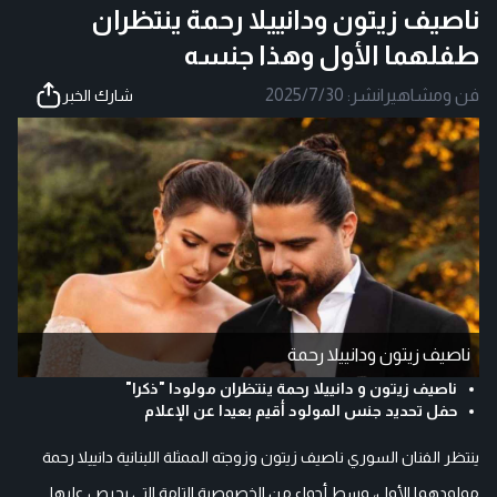
ناصيف زيتون ودانييلا رحمة ينتظران
طفلهما الأول وهذا جنسه
فن ومشاهير
|
نشر:
2025/7/30
شارك الخبر
ناصيف زيتون ودانييلا رحمة
ناصيف زيتون و دانييلا رحمة ينتظران مولودا "ذكرا"
حفل تحديد جنس المولود أقيم بعيدا عن الإعلام
ينتظر الفنان السوري ناصيف زيتون وزوجته الممثلة اللبنانية دانييلا رحمة
مولودهما الأول، وسط أجواء من الخصوصية التامة التي يحرص عليها