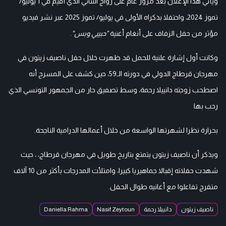
ويأتي هذا الإعلان بعد مرور عام على زواج الثنائي الذي أقيم في 1 يوليو/
تموز 2024، واحتفلا بذكراه الأولى في يوليو/ تموز 2025 عبر نشر فيديو
مؤثر من حفل الزفاف على أنغام أغنية
"حبيبي وبس"
.
وكانت أول إشارة علنية للحمل قد ظهرت خلال حفل ناصيف زيتون في
مهرجان قرطاج الدولي في دورته الـ59، حين كشف على المسرح أنه
اصطحب زوجته دانييلا رحمة، وسط تصفيق حار من الجمهور التونسي الذي
رحب بها
بحرارة نظرا لشهرتها الواسعة من خلال أعمالها الدرامية الناجحة.
ويذكر أن ناصيف زيتون يتمتع بتاريخ طويل في مهرجان قرطاج، ، حيث
شهدت حفلاته إقبالا جماهيريا كبيرا، وامتلأت المدرجات بأكثر من 10 آلاف
متفرج تفاعلوا مع أغانيه طوال الحفل.
ناصيف زيتون
دانييلا رحمة
Nasif Zeytoun
Daniella Rahma