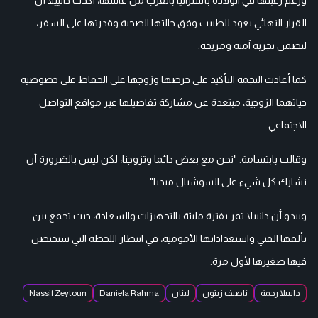
القرار النهائي يعود للطبيب وفق حالتها الصحية وقدرتها على السفر،
لتضمن تجربة آمنة ومريحة.
كما أعادت النجمة التأكيد على حرصها وزوجها على الحفاظ على خصوصية
حياتهما الزوجية، مبتعدة عن مشاركة تفاصيلها عبر مواقع التواصل
الاجتماعي.
وقالت بابتسامة: "نحن مع بعض دائما وتزوجنا، لكن ليس بالضرورة أن
نشارك كل شيء على السوشيال ميديا".
ويبدو أن دانييلا تمر بفترة مليئة بالتجهيزات والسعادة، حيث تجمع بين
تألقها الفني واستعداداتها الأمومية، في انتظار اللحظة التي ستحتضن
فيها صغيرها لأول مرة.
دانييلا رحمة
ناصيف زيتون
لبنان
Daniela Rahma
Nassif Zeytoun