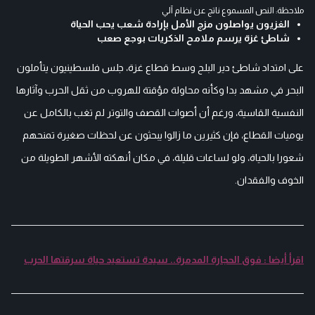
ملاحظة: النص المسموع ناتج عن نظام آلي
الغزيون يواصلون مزج الأمل بإرادة شعب يحب الحياة
شاطئ غزة يرسم ملامح الذكريات بوجع صعب
على امتداد شاطئ دير البلح وسط قطاع غزة، جلس فلسطينيون يتأملون
البحر في مشهد بدا وكأنه محاولة مؤقتة للهروب من ثقل الحرب وآثارها
النفسية القاسية، ورغم أن أصوات القصف والتوتر لم تغب بالكامل عن
يوميات القطاع، فإن كثيرين ما زالوا يبحثون عن لحظات صغيرة تمنحهم
شعورا بالحياة، ولو لساعات قليلة، في مكان أنهكته الأشهر الطويلة من
الخوف والفقدان.
اقرأ أيضا : فوق الحجارة المدمرة.. سيدة تستعيد حياة سرقتها الحرب