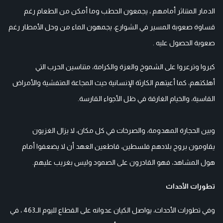
الدمار المتناثر أمامهم ، يجمعون الحطب وما أمكن من الطعام رغم
قساوة صعوبة المسير في الشوارع، يجمهون الماء من وحل الأمطار رغم
صعوبة الحصول عليه .
كبروا وترعروا على الشموخ والعزة والكرامة، متناسين الحرب التي
أهلكتهم، كما أعيتهم الكارثة الإنسانية حيث المجاعة المتفشية والأمراض
القاسية، والخيام الغارقة في ظل الأجواء القارسة.
وبين الحجارة المهدومة، والصرخات في كل مكان، لا يزال الغزيون
يقاومون بروح بلادهم فلسطين، قاطعين العهد أن لا يضعفوا أمام
هول المشاهد، فهو القادرون على الصمود وليس بغريب عليهم.
تطورات الأحداث
وفي تطورات الأحداث، يواصل الكيان عدوانه على القطاع لليوم الـ463 ، في