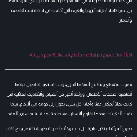
ٱلتي كانت يوما ما جدرانا تحمي عائلتها وذكرياتها. لم تكن تبكي منزلا فقط،
بل عمرا كاملا ٱختزنته ٱلزوايا وٱلغرف ٱلتي ٱختفت في لحظة تحت ٱلقصف
وٱلدمار.
اقرأ أيضا : دموع تحرق الخدود أمام قسوة الأوجاع في غزة
بصوت متقطع وملامح أنهكها ٱلحزن، راحت تستعيد تفاصيل حياتها
ٱلماضية؛ ضحكات ٱلأطفال، ورائحة ٱلخبز في ٱلصباح، وٱلأحاديث ٱلعائلية ٱلتي
كانت تملأ ٱلمكان دفئا وأمانا. كل شيء تحول إلى كومة من ٱلركام، بينما
بقيت ٱلذكريات وحدها تقاوم ٱلنسيان وسط مشهد لا يشبه سوى ٱلفقد.
دموع ٱلمرأة لم تكن عابرة، بل بدت وكأنها صرخة طويلة تختصر وجع آلاف