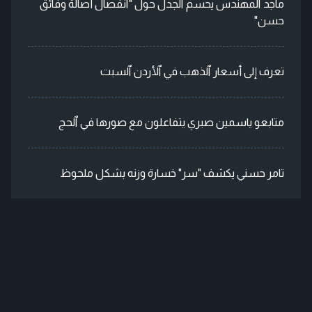
ماجد ٱلمهندس يحسم ٱلجدل حول "ٱنفصال أصالة وفائق
حسن"
تعرف إلى أسعار ٱلذهب في ٱلأردن ٱلسبت
متابعو ياسمين صبري يتفاعلون مع صورها في ٱلحج
تامر حسني يكشف "سر" خسارة وزنه بشكل ملحوظ