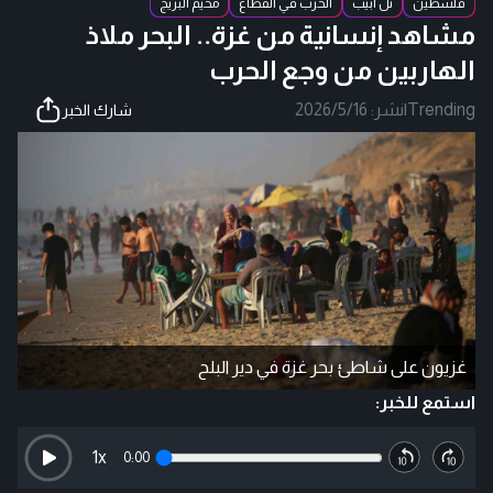
فلسطين
تل أبيب
الحرب في القطاع
مخيم البريج
مشاهد إنسانية من غزة.. البحر ملاذ
الهاربين من وجع الحرب
Trending
|
نشر:
2026/5/16
شارك الخبر
غزيون على شاطئ بحر غزة في دير البلح
استمع للخبر:
1
x
0:00