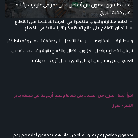
فلسطينيون يبحثون بين أنقاض مبنى دمر في غارة إسرائيلية
على مخيم البريج
احلام متناثرة وقلوب منفطرة في الحرب الغاشمة على القطاع
الأحزان تتفاقم على وقع تعاظم كارثة إنسانية في القطاع
وسط ترقب للمفاوضات الرامية للتوصل إلى صفقة تشمل وقف إطلاق
نار في القطاع، يواصل الغزيون النضال والكفاح بقوة وثبات مستمدين
العنفوان من تضاريس الوطن الذي يسجل أروع البطولات.
اقرأ أيضا : منزل من العدم.. بنى خندقا وصنع أرجوحة في خيمته بدير
البلح - صور
يجمعون قواهم رغم تفرق أفراد من عائلتهم، يجمعون أحلامهم رغم