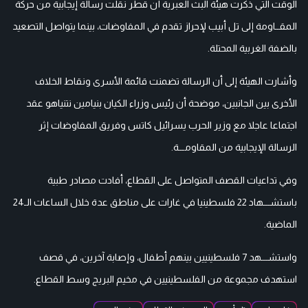
الوقت التي ذكرت هيئة البث العبرية أن قطر نقلت رسالة إيجابية من حركة
المقــاومة إلى تل أبيب لإحراز تقدم في المفاوضات، بينما يتواصل التصعيد
بالضفة الغربية المحتلة.
وأشارت الهيئة إلى أن الرسالة تضمنت قائمة الأسرى ونقاط الخلاف
الأخرى بين الجانبين، موضحة أن رئيس وزراء الكيان بنيامين نتنياهو عقد
اجتماعا عاجلا مع وزير الحرب يسرائيل كاتس وفريق المفاوضات إثر
الرسالة الإيجابية من المقاومـــة.
وفي تداعيات القصف المتواصل على القطاع، أفادت مصادر طبية
باستشـــهاد 22 فلسطينيا في غارات على مناطق عدة خلال الساعات الـ24
الماضية.
واستشـــهد 7 فلسطينيين بينهم أطفال، وإصابة آخرين، في قصف
استهدف مجموعة من الفلسطينيين في مخيم البريج وسط القطاع.