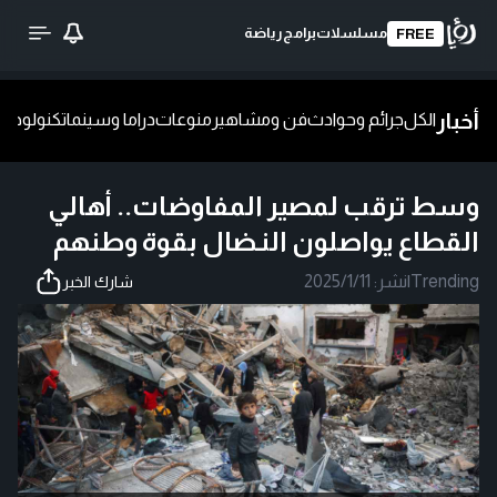
مسلسلات
برامج
رياضة
FREE
أخبار
الكل
جرائم وحوادث
فن ومشاهير
منوعات
دراما وسينما
تكنولوجيا
ش
وسط ترقب لمصير المفاوضات.. أهالي
القطاع يواصلون النـضال بقوة وطنهم
Trending
|
نشر:
2025/1/11
شارك الخبر