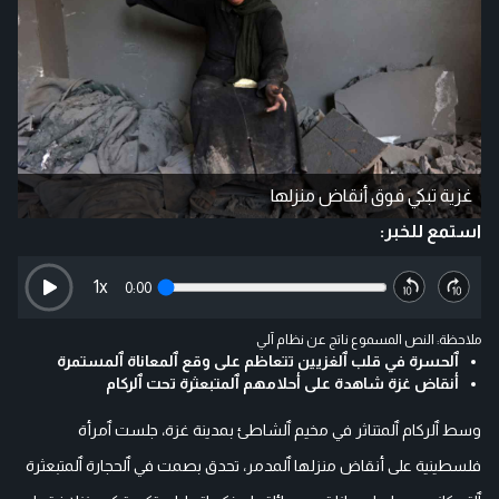
غزية تبكي فوق أنقاض منزلها
استمع للخبر:
1
x
0:00
ملاحظة: النص المسموع ناتج عن نظام آلي
ٱلحسرة في قلب ٱلغزيين تتعاظم على وقع ٱلمعاناة ٱلمستمرة
أنقاض غزة شاهدة على أحلامهم ٱلمتبعثرة تحت ٱلركام
وسط ٱلركام ٱلمتناثر في مخيم ٱلشاطئ بمدينة غزة، جلست ٱمرأة
فلسطينية على أنقاض منزلها ٱلمدمر، تحدق بصمت في ٱلحجارة ٱلمتبعثرة