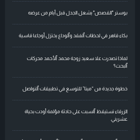
بوستر "القصص" يشعل الجدل قبل أيام من عرضه
بكاء قاهر في لحظات ٱلفقد وٱلوداع يختزل أوجاعا قاسية
لماذا تصدرت علا سعيد زوجة محمد ٱلأحمد محركات
ٱلبحث؟
خطوة جديدة من “ميتا” للتوسع في تطبيقات ٱلتواصل
الزرقاء تستيقظ ٱلسبت على حادثة مؤلمة أودت بحياة
عشريني.