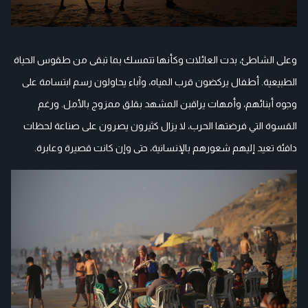
وعلى الشاطئ، بدت العائلات وكأنها تتمسك بما تبقى من طقوس الحياة
الطبيعية. أطفال يركضون قرب المياه، وآباء يحاولون رسم ابتسامة على
وجوه أبنائهم، وأمهات يراقبن المشهد بقلق ممزوج بالأمل. ورغم
القسوة التي فرضتها الحرب، لا يزال كثيرون يصرون على صناعة لحظات
دافئة تعيد إليهم شعورهم بالإنسانية، حتى وإن كانت قصيرة وعابرة.