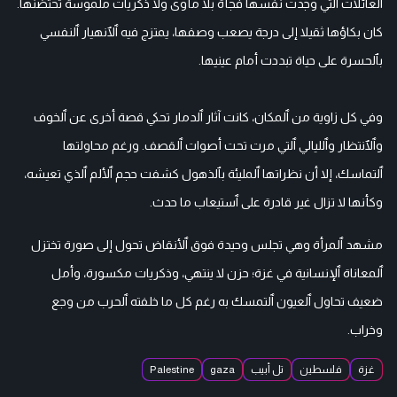
ٱلعائلات ٱلتي وجدت نفسها فجأة بلا مأوى ولا ذكريات ملموسة تحتضنها.
كان بكاؤها ثقيلا إلى درجة يصعب وصفها، يمتزج فيه ٱلٱنهيار ٱلنفسي
بٱلحسرة على حياة تبددت أمام عينيها.
وفي كل زاوية من ٱلمكان، كانت آثار ٱلدمار تحكي قصة أخرى عن ٱلخوف
وٱلٱنتظار وٱلليالي ٱلتي مرت تحت أصوات ٱلقصف. ورغم محاولتها
ٱلتماسك، إلا أن نظراتها ٱلمليئة بٱلذهول كشفت حجم ٱلألم ٱلذي تعيشه،
وكأنها لا تزال غير قادرة على ٱستيعاب ما حدث.
مشهد ٱلمرأة وهي تجلس وحيدة فوق ٱلأنقاض تحول إلى صورة تختزل
ٱلمعاناة ٱلإنسانية في غزة؛ حزن لا ينتهي، وذكريات مكسورة، وأمل
ضعيف تحاول ٱلعيون ٱلتمسك به رغم كل ما خلفته ٱلحرب من وجع
وخراب.
غزة
فلسطين
تل أبيب
gaza
Palestine