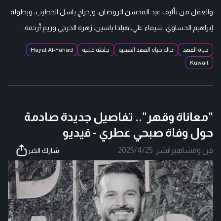
والعمل من تأليف عبد المحسن الروضان، وإخراج باسل الخطيب، وبطولة
إبراهيم الحساوي، شيماء علي، هيلدا ياسين، زهرة الخرجي وريم أرحمة.
حياة الفهد
حالة حياة الفهد الصحية
جلطة قلبية
Hayat Al-Fahad
Kuwait
"معاناة وقهر".. تفاصيل جديدة صادمة
حول وفاة صبحي عطري - فيديو
فن ومشاهير
|
نشر:
2025/4/25
شارك الخبر