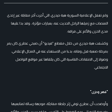
ولم تغفل الإعلامية السورية هبة حيدري، التي أجرت آخر مقابلة عبر إحدى
المنصات مع زميلها الراحل الحديث عنه، بعبارات مؤثرة ، وقد بدا عليها
مدى الحزن والألم على فراقه.
وكشفت هبة حيدري من خلال مقطع "فيديو" أن صبحي عطري كان يمر
بمرحلة صعبة قبل وفاته، بدءا من الاستغناء عنه في المجال الإعلامي،
وصولا إلى الانتقادات القاسية التي كان يتلقاها عبر مواقع التواصل
الاجتماعي.
"قهر وحزن"
وأوضحت أن عطري توفي إثر جلطة مفاجئة، موجهة رسالة لمتابعيها
بضرورة التنبه إلى عدم الضغط على الآخرين، ما قد يسبب الحزن والألم،