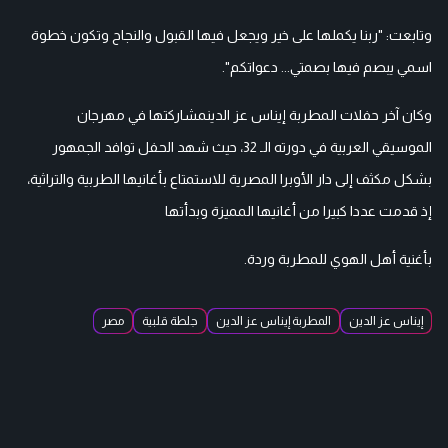
وتابعت: "ربنا يكملها على خير ويجعل فيها القبول والنجاح وتكون خطوة
اسمي يبصم فيها بصمتي... دعواتكم".
وكان آخر حفلات المطربة إيناس عز الدينمشاركتها في مهرجان
الموسيقي العربية في دورته الـ 32، حيث شهد الحفل توافد الجمهور
بشكل مكثف إلى دار الأوبرا المصرية للاستمتاع بأغانيها الطربية والتراثية،
إذ قدمت عددا كبيرا من أغانيها المميزة وبدأتها
بأغنية أهل الهوي للمطربة وردة.
إيناس عز الدين
المطربة إيناس عز الدين
جلطة قلبية
مصر