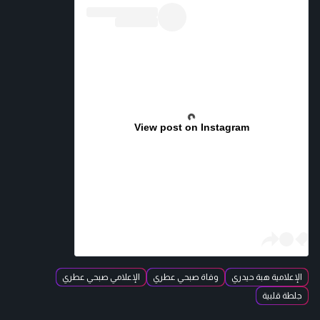
View post on Instagram
الإعلامية هبة حيدري
وفاة صبحي عطري
الإعلامي صبحي عطري
جلطة قلبية