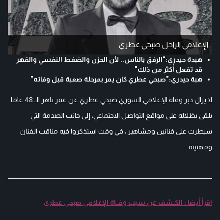
الإعلامي الراحل صبحي عطري
هبدة حيدري:"الرفق بالناس.. لأن الحزن والضغط النفسي والقهر
قد تفعل أكثر من ذلك"
هبة حيدري:"صبحي عطري كان يمر بمرحلة صعبة قبل وفاته"
لا يزال خبر وفاة الإعلامي السوري صبحي عطري عن عمر ناهز الـ 48 عاما
يلقي بظلاله على مواقع التواصل الاجتماعي، إلى جانب الصدمة التي
سيطرت على فنانين ومشاهير ، في وقت استذكروا فيه مناقب الفنان
ومهنيته .
اقرأ أيضا : الكـشف عن سبب وفــاة الإعلامي صبحي عطري