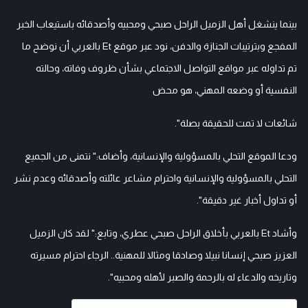
بينما ينشغل أهل الزميل الراحل صبحي ومحبيه وأصدقائه باستيعاب الخبر
المفجع وبترتيبات الجنازة والدفن، نود عبر موقع Et بالعربي أن نوضح ما
تم تداوله عبر مواقع التواصل الاجتماعي بشأن ظروف وفاته، وحالته
النفسية أو وضعه المهني، هو محض
شائعات لا تمت للحقيقة بصلة".
ودعا الموقع التحلي بالمسؤولية والإنسانية، وأضاف:" نتمنى من الجميع
التحلي بالمسؤولية والإنسانية واحترام مشاعر عائلته وأصدقائه وعدم نشر
أو تداول أخبار غير دقيقة".
وأشاد Et بالعربي بأخلاق الراحل صبحي عطري، وتابع:" لقد كان الزميل
العزيز صبحي إنسانا نبيلا وصادقا ومثالا للمهنية.. الرجاء احترام مسيرته
وتاريخه والدعاء له بالرحمة والصبر لأهله ومحبيه".