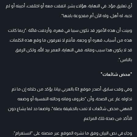
أي تعليق مؤذ. في النهاية، هؤلاء بشر، اتفقت معه أو اختلفت، أحببته أو لم
تحبه، له أهل، وله الآن أم مفجوعة بابنها".
وبينت أن هذه الأمور قد تكون سببا في قهره، وأردفت قائلة :"ربما كانت
هذه من أسباب، قهره أو وجعه، فأنتم لا تعرفون ما وقع هذه الكلمات.
قد لا يكون هذا سبب وفاته، ففي النهاية، العمر بيد الله، ولكن الرفق
بالناس".
"محض شائعات"
وفي وقت سابق، أصدر موقع Et بالعربي بيانا، يؤكد من خلاله إن ما تم
تداوله عار عن الصحة، وأن "ظروف وفاته وحالته النفسية أو وضعه
المهني محض شائعات لا تمت بالحقيقة بصلة"، واضعا حد لما يشاع دون
التأكد من صحة تلك المزاعم.
وجاء في نص البيان وفق ما نشره الموقع عبر منصته على "انستغرام":