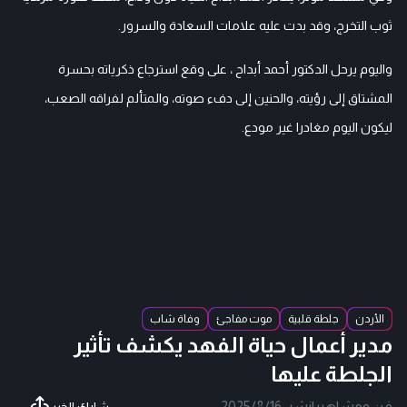
ثوب التخرج، وقد بدت عليه علامات السعادة والسرور.
واليوم يرحل الدكتور أحمد أبداح ، على وقع استرجاع ذكرياته بحسرة
المشتاق إلى رؤيته، والحنين إلى دفء صوته، والمتألم لفراقه الصعب،
ليكون اليوم مغادرا غير مودع.
الأردن
جلطة قلبية
موت مفاجئ
وفاة شاب
مدير أعمال حياة الفهد يكشف تأثير
الجلطة عليها
فن ومشاهير
|
نشر:
2025/8/16
شارك الخبر