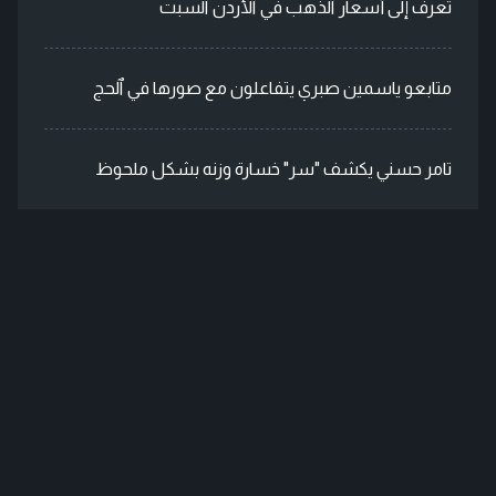
تعرف إلى أسعار ٱلذهب في ٱلأردن ٱلسبت
متابعو ياسمين صبري يتفاعلون مع صورها في ٱلحج
تامر حسني يكشف "سر" خسارة وزنه بشكل ملحوظ