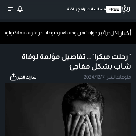
مسلسلات
برامج
رياضة
FREE
أخبار
الكل
جرائم وحوادث
فن ومشاهير
منوعات
دراما وسينما
تكنولوجيا
ش
"رحلت مبكرا".. تفاصيل مؤلمة لوفاة
شاب بشكل مفاجئ
منوعات
|
نشر:
2024/12/7
شارك الخبر