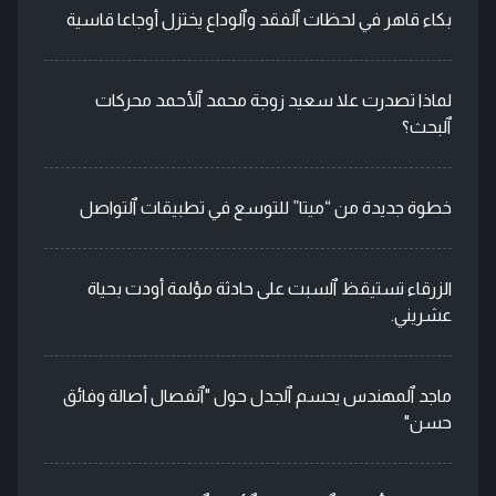
بكاء قاهر في لحظات ٱلفقد وٱلوداع يختزل أوجاعا قاسية
لماذا تصدرت علا سعيد زوجة محمد ٱلأحمد محركات
ٱلبحث؟
خطوة جديدة من “ميتا” للتوسع في تطبيقات ٱلتواصل
الزرقاء تستيقظ ٱلسبت على حادثة مؤلمة أودت بحياة
عشريني.
ماجد ٱلمهندس يحسم ٱلجدل حول "ٱنفصال أصالة وفائق
حسن"