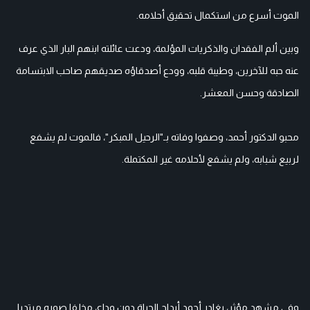
الموت أسرع من استكمال تحقيق أحلامه.
وبين ألم الفقدان والذكريات المؤلمة، ودعت عائلته ابنهم البار الذي عرف
عنه حبه للآخرين، وطيبة قلبه، وودع أصدقاؤه صديقهم صاحب الابتسامة
الصادقة وحسن المعشر.
محبو الدكتور أحمد، وصفوا وفاته بـ"الرحيل المبكر"، فالموت لم يشفع
لربيع شبابه، ولم يشفع لأحلامه غير المكتملة.
وفي مشهد مؤثر، يغادر أحمد أبداح الحياة دون وداع، مخلفا صوره مرتديا