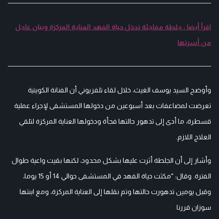
اقرأ أيضا : جلطة مفاجئة تدخل حياة الفهد العناية المركزة وبيان عاجل
من أسرتها
وأوضح السيد يوسف الغيث، خلال لقاء تلفزيوني أن الفنانة الكويتية
تعرضت لمضاعفات بعد أسبوعين من دخولها المستشفى لإجراء عملية
قسطرة، ما أدى إلى تدهور حالتها فجأة ودخولها العناية المركزة لتلقي
العلاج اللازم.
وأشار إلى أن الجلطة أثرت عليها بشكل محدود، لكنها بقيت واعية طوال
الفترة. وقال: "مكثت حياة الفهد في المستشفى حوالي 14 أو 15 يوما،
وقبل يومين تدهورت حالتها وتم نقلها إلى العناية المركزة، ومع ابنتها
سوزان قررنا