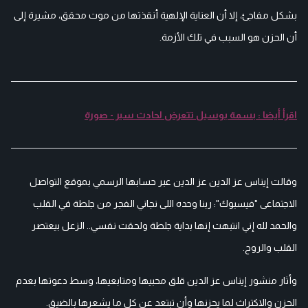
بشكل مفاجئ، إلا أن العناية الإلهية أنقذتها من موت محقق، مشيرة إلى
أن الحزن هو السبب في تلك الأزمة.
اقرأ أيضا : بسمة بوسيل تتعرض لحادث سير - صورة
وقالت إيناس عز الدين عز الدين عبر حسابها الرسمي بموقع التواصل
الاجتماعى "فيسبوك": ربنا وحده اللى نجاني الفجر من جلطة في القلب
والحمد لله إني انتبهت إنها بداية جلطة ولحقت نفسي.. الزعل بيعتصر
القلب والروح.
وأثار منشور إيناس عز الدين قلق محبيها ومتابعيها، وسط دعوتها بعدم
الحزن والاكتراث لما يحزنها وأن تبتعد عن كل ما يشعرها بالضيق.